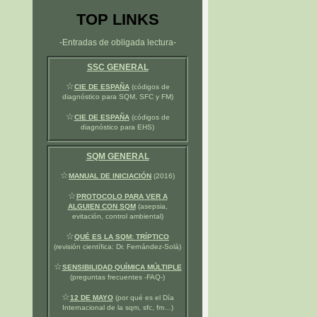
TOP LINKS
-Entradas de obligada lectura-
SSC GENERAL
☆
CIE DE ESPAÑA
(códigos de
diagnóstico para SQM, SFC y FM)
☆
CIE DE ESPAÑA
(códigos de
diagnóstico para EHS)
SQM GENERAL
☆
MANUAL DE INICIACIÓN
(2016)
☆
PROTOCOLO PARA VER A
ALGUIEN CON SQM
(asepsia,
evitación, control ambiental)
☆
QUÉ ES LA SQM: TRÍPTICO
(revisión científica: Dr. Fernández-Solà)
☆
SENSIBILIDAD QUÍMICA MÚLTIPLE
(preguntas frecuentes -FAQ-)
☆
12 DE MAYO
(por qué es el Día
Internacional de la sqm, sfc, fm…)