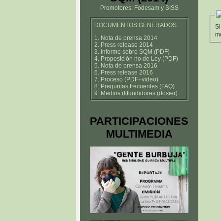
Promotores: Fodesam y SISS
DOCUMENTOS GENERADOS:
Si
mo
1. Nota de prensa 2014
2. Press release 2014
3. Informe sobre SQM (PDF)
4. Proposición no de Ley (PDF)
5. Nota de prensa 2016
6. Press release 2016
7. Proceso (PDF+video)
8. Preguntas frecuentes (FAQ)
9. Medios difundidores (dosier)
PARTICIPACIONES
MULTIMEDIA