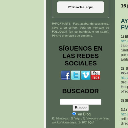
16 
2º Pinche aquí
AY
IMPORTANTE.- Para acabar de suscribirse,
FM
vaya a su correo. Verá un mensaje de
FOLLOW.IT (en su bandeja, o en spam).
Pinche el enlace que contiene.
1) 
http
tríp
SÍGUENOS EN
Sínd
LAS REDES
por 
Edit
SOCIALES
2) 
INV
http
decl
Hosp
BUSCADOR
ofre
3) 
3.1
en Blog
http
artí
Ej. búsquedas: 1) fatiga ; 2) “síndrome de fatiga
crónica” fibromialgia ; 3) SFC SQM
dire