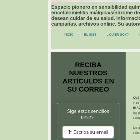
Espacio pionero en sensibilidad quími
encefalomielitis miálgica/síndrome de
desean cuidar de su salud. Informació
campañas, archivos online. Su autor
INICIO
EL SISS
¿QUIÉN SOY?
RECIBA
NUESTROS
ARTÍCULOS EN
SU CORREO
QUÉ
y de 
IMÁ
Siga estos sencillos
los 
pasos :
colla
No p
valor