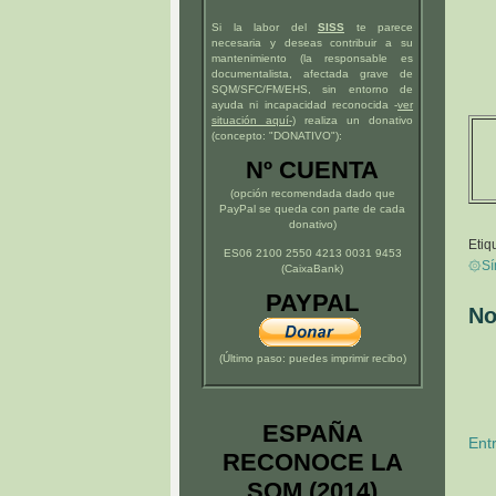
Si la labor del
SISS
te parece
necesaria y deseas contribuir a su
mantenimiento (la responsable es
documentalista, afectada grave de
SQM/SFC/FM/EHS, sin entorno de
ayuda ni incapacidad reconocida -
ver
situación
aquí
-)
realiza un donativo
(concepto: "DONATIVO"):
Nº CUENTA
(opción recomendada dado que
PayPal se queda con parte de cada
donativo)
Etiq
ES06 2100 2550 4213 0031 9453
۞Sín
(CaixaBank)
PAYPAL
No
(Último paso: puedes imprimir recibo)
ESPAÑA
Ent
RECONOCE LA
SQM (2014)