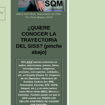
l y
(María José Moya, responsable del
SISS
.
Fot. Elvira Megias. 2010)
¿QUIERE
CONOCER LA
TRAYECTORIA
DEL SISS? (pinche
abajo)
VEA
AQUÍ
nuestro activismo en
radios, televisiones, prensa, libros,
investigaciones, congresos,
acciones, con expertos, entidades,
etc. en España (Cuatro TV, Congreso
de los Diputados / Ministerio de
Sanidad, Cadena Ser, RNE,
Telemadrid, Vocento, EFE, COPE,
Integral, etc.), y en otros países
como Reino Unido (BBC), México y
Colombia. También puede ver que el
SISS cuenta con TODOS LOS
SELLOS SANITARIOS DE CALIDAD
QUE EXISTEN.
.