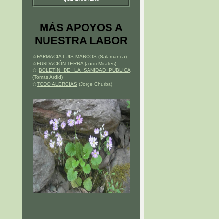
MÁS APOYOS A
NUESTRA LABOR
☆
FARMACIA LUIS MARCOS
(Salamanca)
☆
FUNDACIÓN TERRA
(Jordi Miralles)
☆
BOLETÍN DE LA SANIDAD PÚBLICA
(Tomás Ardid)
☆
TODO ALERGIAS
(Jorge Churba)