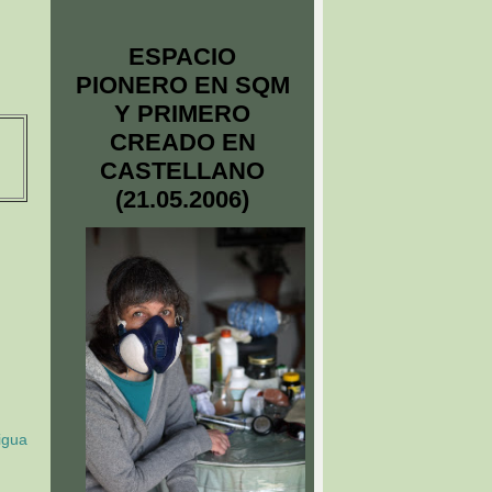
ESPACIO
PIONERO EN SQM
Y PRIMERO
CREADO EN
CASTELLANO
(21.05.2006)
igua