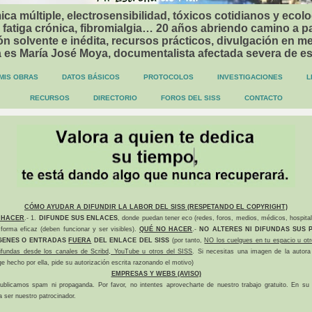
ca múltiple, electrosensibilidad, tóxicos cotidianos y ecolo
 fatiga crónica, fibromialgia… 20 años abriendo camino a p
n solvente e inédita, recursos prácticos, divulgación en me
a es María José Moya, documentalista afectada severa de e
MIS OBRAS
DATOS BÁSICOS
PROTOCOLOS
INVESTIGACIONES
L
RECURSOS
DIRECTORIO
FOROS DEL SISS
CONTACTO
CÓMO AYUDAR A DIFUNDIR LA LABOR DEL SISS (RESPETANDO EL COPYRIGHT)
 HACER
.- 1.
DIFUNDE SUS ENLACES
, donde puedan tener eco (redes, foros, medios, médicos, hospital
forma eficaz (deben funcionar y ser visibles).
QUÉ NO HACER
.-
NO ALTERES NI DIFUNDAS SUS P
GENES O ENTRADAS
FUERA
DEL ENLACE DEL SISS
(por tanto,
NO los cuelgues en tu espacio u otr
difundas desde los canales de Scribd, YouTube u otros del SISS
. Si necesitas una imagen de la autora
ge hecho por ella, pide su autorización escrita razonando el motivo)
EMPRESAS Y WEBS (AVISO)
ublicamos spam ni propaganda. Por favor, no intentes aprovecharte de nuestro trabajo gratuito. En su l
a ser nuestro patrocinador.