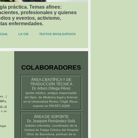
gía práctica. Temas afines:
acientes, profesionales y quienes
dios y eventos, activismo,
stas enfermedades.
EGAL
LA CIE
TEXTOS DIVULGATIVOS
COLABORADORES
ÁREA CIENTÍFICA Y DE
TRADUCCIÓN TÉCNICA
Dr. Arturo Ortega Pérez
(
perito médico
, antiguo responsable
es...)
del Dpto. de Medicina legal y forense
DFs,
en la
Universidad Rovira i Virgili -Reus-
,
experto en FM-SFC-SQM)
os, ni
 o un
ÁREA DE SOPORTE
Dr. Joaquim Fernández-Solà
(médico internista, coordinador de la
ugar,
Unidad de Fatiga Crónica del
Hospital
Clínic de Barcelona
, profesor de la