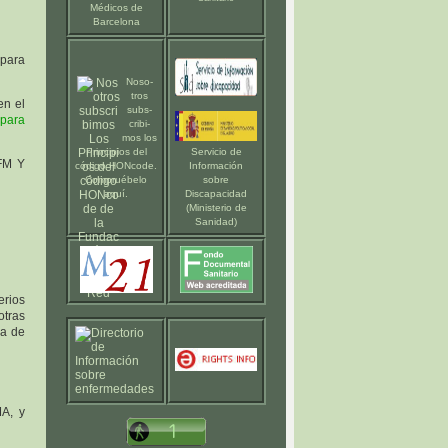
Médicos de
Barcelona
y para
Noso-
tros
en el
subs-
 para
cribi-
mos los
Principios del
Servicio de
FM Y
código HONcode
.
Información
Compruébelo
sobre
aquí
.
Discapacidad
(Ministerio de
Sanidad)
erios
otras
na de
MA, y