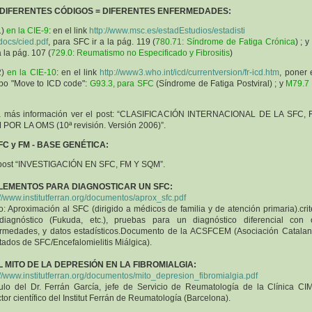
) DIFERENTES CÓDIGOS = DIFERENTES ENFERMEDADES:
1)
en la CIE-9
: en el link
http://www.msc.es/estadEstudios/estadisti
docs/cied.pdf
, para SFC ir a la pág. 119 (
780.71: Síndrome de Fatiga Crónica
) ; 
 la pág. 107 (
729.0: Reumatismo no Especificado y Fibrositis
)
2)
en la CIE-10
: en el link
http://www3.who.int/icd/currentversion/fr-icd.htm
, poner 
o "Move to ICD code":
G93.3, para SFC
(Síndrome de Fatiga Postviral) ; y
M79.7
a más información ver el post: “CLASIFICACIÓN INTERNACIONAL DE LA SFC, 
POR LA OMS (10ª revisión. Versión 2006)”.
SFC y FM - BASE GENÉTICA:
post “INVESTIGACIÓN EN SFC, FM Y SQM”.
ELEMENTOS PARA DIAGNOSTICAR UN SFC:
://www.institutferran.org/documentos/aprox_sfc.pdf
lo: Aproximación al SFC (dirigido a médicos de familia y de atención primaria).crit
iagnóstico (Fukuda, etc.), pruebas para un diagnóstico diferencial con 
rmedades, y datos estadísticos.Documento de la ACSFCEM (Asociación Catala
tados de SFC/Encefalomielitis Miálgica).
EL MITO DE LA DEPRESIÓN EN LA FIBROMIALGIA:
://www.institutferran.org/documentos/mito_depresion_fibromialgia.pdf
culo del Dr. Ferrán García, jefe de Servicio de Reumatología de la Clínica CI
ctor científico del Institut Ferrán de Reumatología (Barcelona).