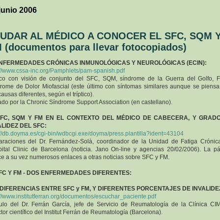
junio 2006
UDAR AL MÉDICO A CONOCER EL SFC, SQM 
 (documentos para llevar fotocopiados)
ENFERMEDADES CRÓNICAS INMUNOLÓGICAS Y NEUROLÓGICAS (ECIN):
://www.cssa-inc.org/Pamphlets/pam-spanish.pdf
tico con visión de conjunto del SFC, SQM, síndrome de la Guerra del Golfo, 
rome de Dolor Miofascial (este último con síntomas similares aunque se piens
causas diferentes, según el tríptico).
ado por la Chronic Síndrome Support Association (en castellano).
SFC, SQM Y FM EN EL CONTEXTO DEL MÉDICO DE CABECERA, Y GRAD
ALIDEZ DEL SFC:
://db.doyma.es/cgi-bin/wdbcgi.exe/doyma/press.plantilla?ident=43104
araciones del Dr. Fernández-Solà, coordinador de la Unidad de Fatiga Crónic
ital Clinic de Barcelona (noticia. Jano On-line y agencias 20/02/2006). La p
ce a su vez numerosos enlaces a otras noticias sobre SFC y FM.
SFC Y FM - DOS ENFERMEDADES DIFERENTES:
) DIFERENCIAS ENTRE SFC y FM, Y DIFERENTES PORCENTAJES DE INVALIDE
://www.institutferran.org/documentos/escuchar_paciente.pdf
culo del Dr. Ferrán García, jefe de Servicio de Reumatología de la Clínica CI
ctor científico del Institut Ferrán de Reumatología (Barcelona).