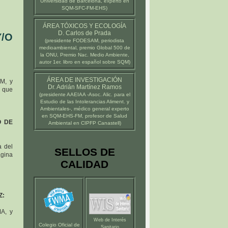
Universidad de Barcelona
, experto en
SQM-SFC-FM-EHS)
ÁREA TÓXICOS Y ECOLOGÍA
D. Carlos de Prada
Y/O
(presidente
FODESAM
, periodista
medioambiental, premio Global 500 de
la ONU, Premio Nac. Medio Ambiente,
autor 1er. libro en español sobre SQM)
ÁREA DE INVESTIGACIÓN
FM, y
Dr. Adrián Martínez Ramos
a que
(presidente
AAEIAA
-Asoc. Alic. para el
Estudio de las Intolerancias Aliment. y
Ambientales-, médico general experto
en SQM-EHS-FM, profesor de Salud
O DE
Ambiental en
CIPFP Canastell
)
a del
SELLOS DE
ágina
CALIDAD
Z:
MA, y
Web de Interés
Colegio Oficial de
Sanitario