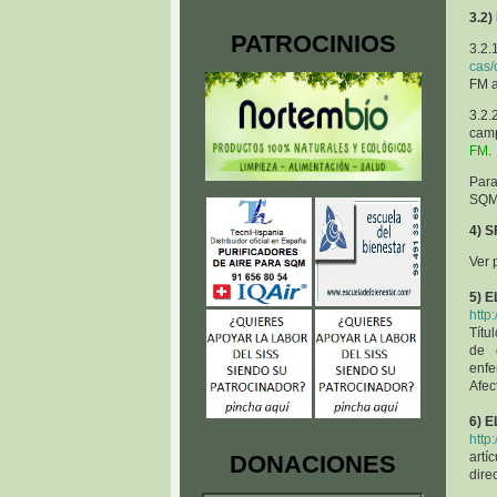
3.2
PATROCINIOS
3.2.
cas/
FM a
3.2.
camp
FM
.
Par
SQM 
4) 
Ver 
5) 
http
Títu
de d
enfe
Afec
6) 
http
artí
DONACIONES
dire