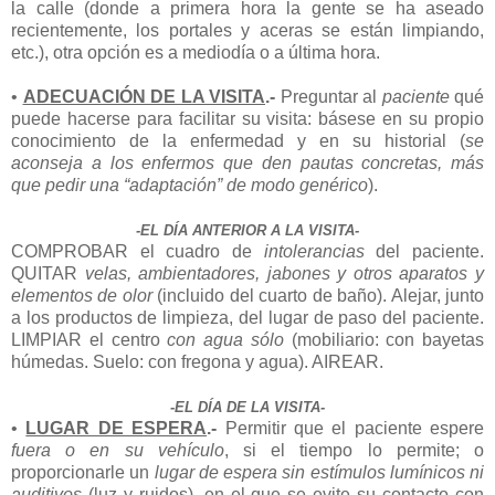
la calle (donde a primera hora la gente se ha aseado
recientemente, los portales y aceras se están limpiando,
etc.), otra opción es a mediodía o a última hora.
•
ADECUACIÓN DE LA VISITA
.-
Preguntar al
paciente
qué
puede hacerse para facilitar su visita: básese en su propio
conocimiento de la enfermedad y en su historial (
se
aconseja a los enfermos que den pautas concretas, más
que pedir una “adaptación” de modo genérico
).
-EL DÍA ANTERIOR A LA VISITA-
COMPROBAR el cuadro de
intolerancias
del paciente.
QUITAR
velas, ambientadores, jabones y otros aparatos y
elementos de olor
(incluido del cuarto de baño). Alejar, junto
a los productos de limpieza, del lugar de paso del paciente.
LIMPIAR el centro
con agua sólo
(mobiliario: con bayetas
húmedas. Suelo: con fregona y agua). AIREAR.
-EL DÍA DE LA VISITA-
•
LUGAR DE ESPERA
.-
Permitir que el paciente espere
fuera o en su vehículo
, si el tiempo lo permite; o
proporcionarle un
lugar de espera
sin estímulos lumínicos ni
auditivos
(luz y ruidos), en el que se evite su contacto con