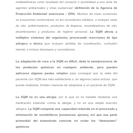
multisistémicas como resultado del contacto o proximidad a una serie de
agentes ambientales y otras sustancias” (
definición de la Agencia de
Protección Ambiental americana – EPA
).
Muchas de estas sustancias
se encuentran comúnmente en los consultorios médicos, e incluyen velas
de olor, ambientadores, productos de limpieza, neutralizadores de olor,
desinfectantes y productos de higiene personal
.
La SQM afecta a
múltiples sistemas del organismo, provocando reacciones de tipo
alérgico o tóxico
que incluyen pérdida de coordinación, confusión
mental, e incluso desmayos y convulsiones.
La adaptación de cara a la SQM es difícil, dada la omnipresencia de
los productos químicos en cualquier ambiente, pero pueden
aplicarse algunas pautas simples
para conseguir que la visita del
paciente con SQM sea más satisfactoria o, en algunos casos incluso, que
pueda realizarse. Existen maneras de adaptarse a un paciente de SQM.
La SQM no es una alergia
, por lo que no es tratable mediante una
medicación estándar contra la alergia, y no es una simple reacción
alérgica.
La SQM comporta una capacidad reducida en el procesado y
eliminación de xenobióticos (sustancias ajenas), así que una parte
primordial del tratamiento consiste en evitar los “detonantes”
químicos.