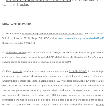
carta al director.
............................
NOTAS A PIE DE PÁGINA
-1- MCS America.
Accomodating chemical sensitivity in the doctor’s office
. En: MCSA News.
Vol. 6, n. 9 (sept. 2011). Págs. 5-9. PDF online:
www.mcs-america.org/september2011.pdf
[fecha de consulta: 12/12/12].
-2-
Mi Estrella de Mar
.- Sitio
acreditado
por el Colegio de Médicos de Barcelona y HONcode
entre otros,
integrante
del servicio web del SID del Ministerio de Sanidad de España y que
cuenta
con la colaboración de profesionales expertos en SQM.
-3- Este
protocolo
prohíbe el uso de productos con olor en
SUS EDIFICIOS
, lo que incluye
elementos que emitan desodorantes, fragancias o desinfectantes como: difusores,
ambientadores, inciensos, velas, pastillas para el WC y mezclas aromáticas. En cuanto a los
EMPLEADOS
, recomienda que se personen libres de fragancias (incluidos detergentes y
suavizantes perfumados de ropa) y que no utilicen productos con fragancias, en o cerca de
sus lugares de trabajo, ni lavabos del CDC (colonias, perfumes, aceites esenciales,
productos perfumados para la piel o el pelo, etc.), porque pueden ser nocivos para la salud
de los trabajadores con SQM, alergias, asma y cefaleas/migrañas crónicas.
Existen