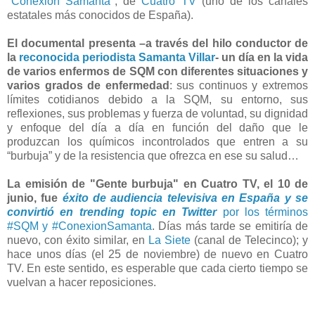
"
Conexión Samanta
", de
Cuatro TV
(uno de los canales
estatales más conocidos de España).
El documental presenta –a través del hilo conductor de
la
reconocida periodista Samanta Villar
- un día en la vida
de varios enfermos de SQM con diferentes situaciones y
varios grados de enfermedad
: sus continuos y extremos
límites cotidianos debido a la SQM, su entorno, sus
reflexiones, sus problemas y fuerza de voluntad, su dignidad
y enfoque del día a día en función del daño que le
produzcan los químicos incontrolados que entren a su
“burbuja” y de la resistencia que ofrezca en ese su salud…
La emisión de "Gente burbuja" en Cuatro TV, el 10 de
junio, fue
éxito de audiencia televisiva en España y se
convirtió en trending topic en Twitter
por los términos
#SQM y #ConexionSamanta
. Días más tarde se emitiría de
nuevo, con éxito similar, en
La Siete
(canal de Telecinco); y
hace unos días (el 25 de noviembre) de nuevo en Cuatro
TV. En este sentido, es esperable que cada cierto tiempo se
vuelvan a hacer reposiciones.