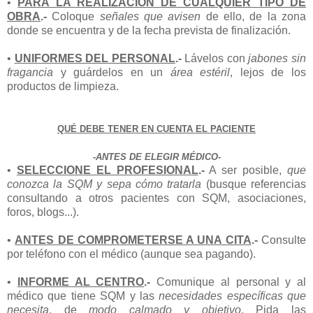
•
PARA LA REALIZACIÓN DE CUALQUIER TIPO DE
OBRA
.-
Coloque
señales que avisen
de ello, de la zona
donde se encuentra y de la fecha prevista de finalización.
•
UNIFORMES DEL PERSONAL
.-
Lávelos con
jabones sin
fragancia
y guárdelos en un
área estéril
, lejos de los
productos de limpieza.
QUÉ DEBE TENER EN CUENTA EL PACIENTE
-ANTES DE ELEGIR MÉDICO-
•
SELECCIONE EL PROFESIONAL
.-
A ser posible,
que
conozca la SQM y sepa cómo tratarla
(busque referencias
consultando a otros pacientes con SQM, asociaciones,
foros, blogs...).
•
ANTES DE COMPROMETERSE A UNA CITA
.-
Consulte
por teléfono con el médico (aunque sea pagando).
•
INFORME AL CENTRO
.-
Comunique al personal y al
médico que tiene SQM y las
necesidades específicas que
necesita
, de
modo calmado y objetivo
. Pida las