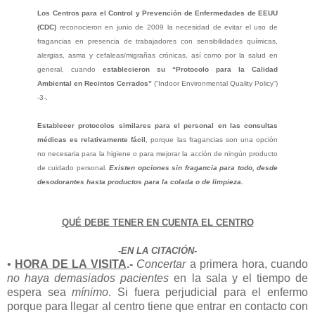
Los
Centros para el Control y Prevención de Enfermedades de EEUU
(CDC)
reconocieron en junio de 2009 la necesidad de evitar el uso de
fragancias en presencia de trabajadores con sensibilidades químicas,
alergias, asma y cefaleas/migrañas crónicas, así como por la salud en
general, cuando
establecieron su “Protocolo para la Calidad
Ambiental en Recintos Cerrados”
(“Indoor Environmental Quality Policy”)
-3-.
Establecer protocolos similares para el personal en las consultas
médicas es relativamente fácil
, porque las fragancias son una opción
no necesaria para la higiene o para mejorar la acción de ningún producto
de cuidado personal.
Existen opciones sin fragancia para todo, desde
desodorantes hasta productos para la colada o de limpieza.
QUÉ DEBE TENER EN CUENTA EL CENTRO
-EN LA CITACIÓN-
•
HORA DE LA VISITA
.-
Concertar
a primera hora, cuando
no haya demasiados pacientes
en la sala y el tiempo de
espera sea
mínimo
. Si fuera perjudicial para el enfermo
porque para llegar al centro tiene que entrar en contacto con