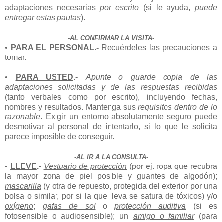
adaptaciones necesarias
por escrito
(si le ayuda,
puede
entregar estas pautas
).
-AL CONFIRMAR LA VISITA-
•
PARA EL PERSONAL
.-
Recuérdeles las precauciones a
tomar.
•
PARA USTED
.-
Apunte o guarde copia de las
adaptaciones solicitadas y de las respuestas recibidas
(tanto verbales como por escrito), incluyendo fechas,
nombres y resultados. Mantenga sus
requisitos dentro de lo
razonable
. Exigir un entorno absolutamente seguro puede
desmotivar al personal de intentarlo, si lo que le solicita
parece imposible de conseguir.
-AL IR A LA CONSULTA-
•
LLEVE
.-
Vestuario de protección
(por ej. ropa que recubra
la mayor zona de piel posible y guantes de algodón);
mascarilla
(y otra de repuesto, protegida del exterior por una
bolsa o similar, por si la que lleva se satura de tóxicos) y/o
oxígeno
;
gafas de sol
o
protección auditiva
(si es
fotosensible o audiosensible); un
amigo o familiar
(para