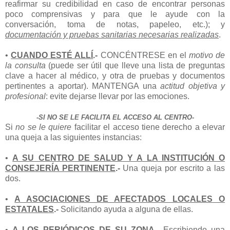
reafirmar su credibilidad en caso de encontrar personas
poco comprensivas y para que le ayude con la
conversación, toma de notas, papeleo, etc.); y
documentación y pruebas sanitarias necesarias realizadas
.
•
CUANDO ESTÉ ALLÍ
.-
CONCÉNTRESE en el
motivo de
la consulta
(puede ser útil que lleve una lista de preguntas
clave a hacer al médico, y otra de pruebas y documentos
pertinentes a aportar). MANTENGA una
actitud objetiva y
profesional
: evite dejarse llevar por las emociones.
-SI NO SE LE FACILITA EL ACCESO AL CENTRO-
Si
no se le quiere
facilitar el acceso tiene derecho a elevar
una queja a las siguientes instancias:
•
A SU CENTRO DE SALUD Y A LA INSTITUCIÓN O
CONSEJERÍA PERTINENTE
.-
Una queja por escrito a las
dos.
•
A ASOCIACIONES DE AFECTADOS LOCALES O
ESTATALES
.-
Solicitando ayuda a alguna de ellas.
•
A LOS PERIÓDICOS DE SU ZONA
.-
Escribiendo una