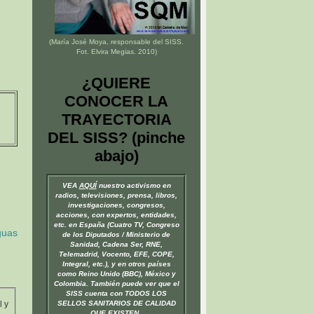
(María José Moya, responsable del
SISS
.
Fot. Elvira Megias. 2010)
¿QUIERE
CONOCER LA
TRAYECTORIA
DEL SISS? (pinche
abajo)
VEA
AQUÍ
nuestro activismo en
radios, televisiones, prensa, libros,
investigaciones, congresos,
acciones, con expertos, entidades,
etc. en España (Cuatro TV, Congreso
guas
de los Diputados / Ministerio de
Sanidad, Cadena Ser, RNE,
Telemadrid, Vocento, EFE, COPE,
Integral, etc.), y en otros países
como Reino Unido (BBC), México y
Colombia. También puede ver que el
SISS cuenta con TODOS LOS
l y
SELLOS SANITARIOS DE CALIDAD
QUE EXISTEN.
.