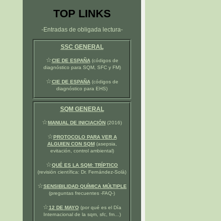
TOP LINKS
-Entradas de obligada lectura-
SSC GENERAL
☆
CIE DE ESPAÑA
(códigos de
diagnóstico para SQM, SFC y FM)
☆
CIE DE ESPAÑA
(códigos de
diagnóstico para EHS)
SQM GENERAL
☆
MANUAL DE INICIACIÓN
(2016)
☆
PROTOCOLO PARA VER A
ALGUIEN CON SQM
(asepsia,
evitación, control ambiental)
☆
QUÉ ES LA SQM: TRÍPTICO
(revisión científica: Dr. Fernández-Solà)
☆
SENSIBILIDAD QUÍMICA MÚLTIPLE
(preguntas frecuentes -FAQ-)
☆
12 DE MAYO
(por qué es el Día
Internacional de la sqm, sfc, fm…)