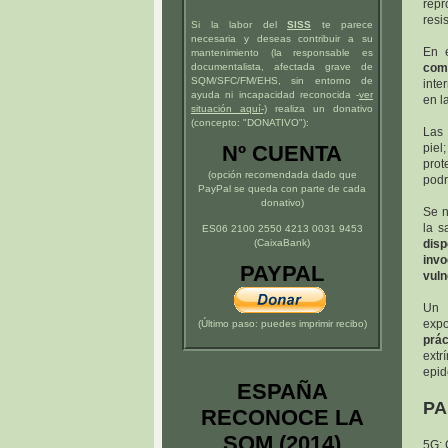
repr
resi
Si la labor del
SISS
te parece
necesaria y deseas contribuir a su
En e
mantenimiento (la responsable es
documentalista, afectada grave de
com
SQM/SFC/FM/EHS, sin entorno de
inte
ayuda ni incapacidad reconocida -
ver
en l
situación
aquí
-)
realiza un donativo
(concepto: "DONATIVO"):
Las 
Nº CUENTA
piel
prot
(opción recomendada dado que
podr
PayPal se queda con parte de cada
donativo)
Se n
la s
ES06 2100 2550 4213 0031 9453
(CaixaBank)
disp
invo
PAYPAL
vuln
Un 
expo
(Último paso: puedes imprimir recibo)
prác
extr
epid
ESPAÑA
PA
RECONOCE LA
SQM (2014)
5G; 