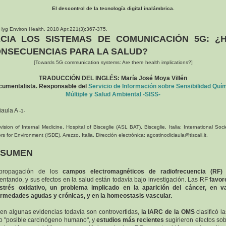
El descontrol de la tecnología digital inalámbrica.
 Hyg Environ Health. 2018 Apr;221(3):367-375.
CIA LOS SISTEMAS DE COMUNICACIÓN 5G: ¿
NSECUENCIAS PARA LA SALUD?
[Towards 5G communication systems: Are there health implications?]
TRADUCCIÓN DEL INGLÉS: María José Moya Villén
umentalista. Responsable del
Servicio de Información sobre Sensibilidad Quí
Múltiple y Salud Ambiental -SISS-
iaula A
-1-
ivision of Internal Medicine, Hospital of Bisceglie (ASL BAT), Bisceglie, Italia; International Soci
rs for Environment (ISDE), Arezzo, Italia. Dirección electrónica: agostinodiciaula@tiscali.it.
ESUMEN
propagación de los
campos electromagnéticos de radiofrecuencia (RF)
ntando, y sus efectos en la salud están todavía bajo investigación. Las RF
favor
strés oxidativo, un problema implicado en la aparición del cáncer, en v
rmedades agudas y crónicas, y en la homeostasis vascular.
ien algunas evidencias todavía son controvertidas,
la IARC de la OMS
clasificó l
 "posible carcinógeno humano", y
estudios más recientes
sugirieron efectos sob