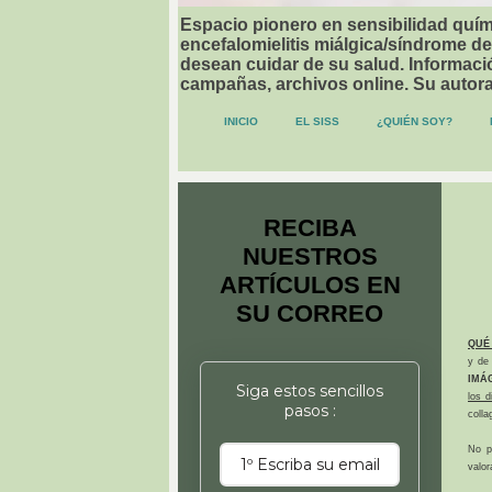
Espacio pionero en sensibilidad quími
encefalomielitis miálgica/síndrome de
desean cuidar de su salud. Informació
campañas, archivos online. Su autor
INICIO
EL SISS
¿QUIÉN SOY?
RECIBA
NUESTROS
ARTÍCULOS EN
SU CORREO
QUÉ
y de 
IMÁ
Siga estos sencillos
los 
pasos :
colla
No p
valor