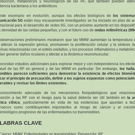
oducción, metabólicos y neurológicos de las RF, que también pueden alter
stencia bacteriana a los antibióticos.
ste escenario en evolución, aunque los efectos biológicos de
los sistema
unicación 5G
están muy escasamente investigados se ha iniciado un plan de a
rnacional para el desarrollo de redes 5G, con un próximo aumento en los dispositi
a densidad de las celdas pequeñas, y con el futuro uso de
ondas milimétricas (M
observaciones preliminares mostraron que las MMW aumentan la temperatura 
; alteran la expresión génica; promueven la proliferación celular y la síntesis d
eínas relacionadas con el estrés oxidativo, y los procesos inflamatorios y metabólic
ían generar daños oculares y afectar a la dinámica neuromuscular.
ecesitan estudios adicionales para explorar mejor y con independencia los efect
alud de las RF en general y de las MMW en particular. Sin embargo,
los hall
onibles parecen suficientes para demostrar la existencia de efectos bioméd
car el principio de precaución, definir a los sujetos expuestos como potencial
erables y revisar los límites existentes.
conocimiento adecuado de los mecanismos fisiopatológicos que relaciona
sición a las RF con el riesgo para la salud debería ser útil también en
la a
tica clínica
, particularmente en vista de las evidencias que apuntan a fac
ínsecos como contribuyentes importantes al riesgo de cáncer y al crecim
emiológico progresivo de las enfermedades no transmisibles.
LABRAS CLAVE
Cáncer; MMW; Enfermedades no transmisibles; Prevención; RF