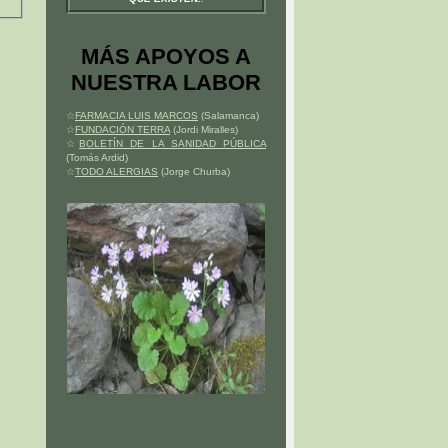
MÁS APOYOS A
NUESTRA LABOR
☆
FARMACIA LUIS MARCOS
(Salamanca)
☆
FUNDACIÓN TERRA
(Jordi Miralles)
☆
BOLETÍN DE LA SANIDAD PÚBLICA
(Tomás Ardid)
☆
TODO ALERGIAS
(Jorge Churba)