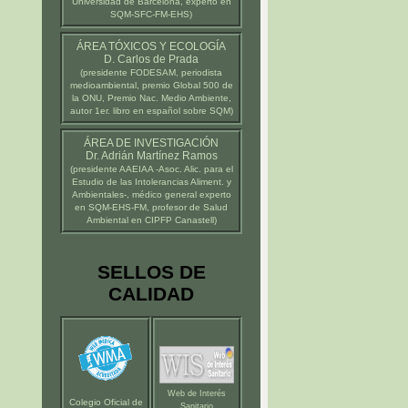
Universidad de Barcelona
, experto en
SQM-SFC-FM-EHS)
ÁREA TÓXICOS Y ECOLOGÍA
D. Carlos de Prada
(presidente
FODESAM
, periodista
medioambiental, premio Global 500 de
la ONU, Premio Nac. Medio Ambiente,
autor 1er. libro en español sobre SQM)
ÁREA DE INVESTIGACIÓN
Dr. Adrián Martínez Ramos
(presidente
AAEIAA
-Asoc. Alic. para el
Estudio de las Intolerancias Aliment. y
Ambientales-, médico general experto
en SQM-EHS-FM, profesor de Salud
Ambiental en
CIPFP Canastell
)
SELLOS DE
CALIDAD
Web de Interés
Colegio Oficial de
Sanitario