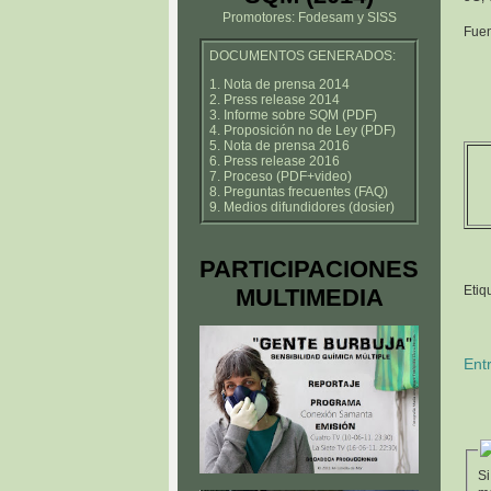
Promotores: Fodesam y SISS
Fue
DOCUMENTOS GENERADOS:
1. Nota de prensa 2014
2. Press release 2014
3. Informe sobre SQM (PDF)
4. Proposición no de Ley (PDF)
5. Nota de prensa 2016
6. Press release 2016
7. Proceso (PDF+video)
8. Preguntas frecuentes (FAQ)
9. Medios difundidores (dosier)
PARTICIPACIONES
Etiq
MULTIMEDIA
Ent
Si