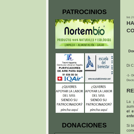
PATROCINIOS
Int J
HA
CO
Doc
Di C
-1- D
Docto
R
La 
aume
el e
enfe
DONACIONES
Si b
como