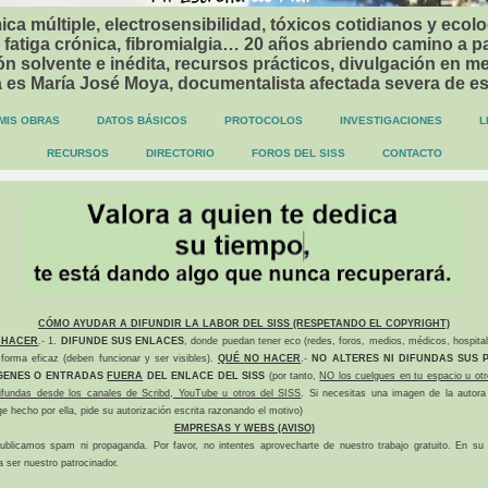
ca múltiple, electrosensibilidad, tóxicos cotidianos y ecolo
 fatiga crónica, fibromialgia… 20 años abriendo camino a p
n solvente e inédita, recursos prácticos, divulgación en me
a es María José Moya, documentalista afectada severa de e
MIS OBRAS
DATOS BÁSICOS
PROTOCOLOS
INVESTIGACIONES
L
RECURSOS
DIRECTORIO
FOROS DEL SISS
CONTACTO
CÓMO AYUDAR A DIFUNDIR LA LABOR DEL SISS (RESPETANDO EL COPYRIGHT)
 HACER
.- 1.
DIFUNDE SUS ENLACES
, donde puedan tener eco (redes, foros, medios, médicos, hospital
forma eficaz (deben funcionar y ser visibles).
QUÉ NO HACER
.-
NO ALTERES NI DIFUNDAS SUS P
GENES O ENTRADAS
FUERA
DEL ENLACE DEL SISS
(por tanto,
NO los cuelgues en tu espacio u otr
difundas desde los canales de Scribd, YouTube u otros del SISS
. Si necesitas una imagen de la autora
ge hecho por ella, pide su autorización escrita razonando el motivo)
EMPRESAS Y WEBS (AVISO)
ublicamos spam ni propaganda. Por favor, no intentes aprovecharte de nuestro trabajo gratuito. En su l
a ser nuestro patrocinador.