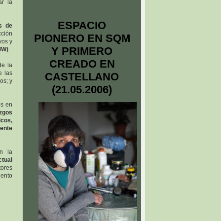
ar la
ESPACIO
s de
cción
PIONERO EN SQM
vos y
Y PRIMERO
MW)
.
CREADO EN
de la
e las
CASTELLANO
os; y
(21.05.2006)
os en
azgos
icos,
mente
n la
ctual
tores
iento