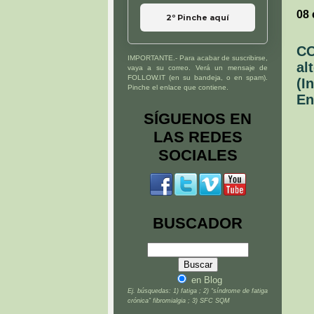
08 
2º Pinche aquí
CO
IMPORTANTE.- Para acabar de suscribirse,
al
vaya a su correo. Verá un mensaje de
FOLLOW.IT (en su bandeja, o en spam).
(I
Pinche el enlace que contiene.
En
SÍGUENOS EN
LAS REDES
SOCIALES
BUSCADOR
en Blog
Ej. búsquedas: 1) fatiga ; 2) “síndrome de fatiga
crónica” fibromialgia ; 3) SFC SQM