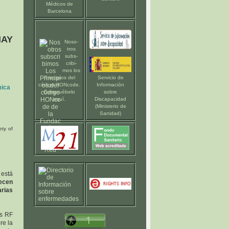
Médicos de
Barcelona
HAY
Noso-
tros
subs-
cribi-
mos los
Principios del
Servicio de
código HONcode
.
Información
mica
Compruébelo
sobre
aquí
.
Discapacidad
(Ministerio de
Sanidad)
ety of
está
ecen
arias
as RF
re la