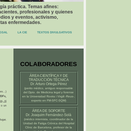
gía práctica. Temas afines:
acientes, profesionales y quienes
dios y eventos, activismo,
stas enfermedades.
EGAL
LA CIE
TEXTOS DIVULGATIVOS
COLABORADORES
ÁREA CIENTÍFICA Y DE
TRADUCCIÓN TÉCNICA
Dr. Arturo Ortega Pérez
(
perito médico
, antiguo responsable
es...)
del Dpto. de Medicina legal y forense
DFs,
en la
Universidad Rovira i Virgili -Reus-
,
experto en FM-SFC-SQM)
os, ni
 o un
ÁREA DE SOPORTE
Dr. Joaquim Fernández-Solà
(médico internista, coordinador de la
ugar,
Unidad de Fatiga Crónica del
Hospital
Clínic de Barcelona
, profesor de la