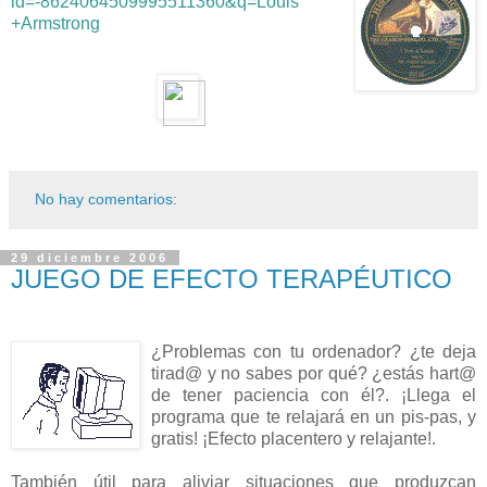
id=-8624064509995511360&q=Louis
+Armstrong
No hay comentarios:
29 diciembre 2006
JUEGO DE EFECTO TERAPÉUTICO
¿Problemas con tu ordenador? ¿te deja
tirad@ y no sabes por qué? ¿estás hart@
de tener paciencia con él?. ¡Llega el
programa que te relajará en un pis-pas, y
gratis! ¡Efecto placentero y relajante!.
También útil para aliviar situaciones que produzcan