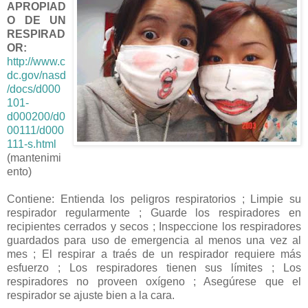
APROPIAD
O DE UN
RESPIRAD
OR:
http://www.c
dc.gov/nasd
/docs/d000
101-
d000200/d0
00111/d000
111-s.html
(mantenimi
ento)
Contiene: Entienda los peligros respiratorios ; Limpie su
respirador regularmente ; Guarde los respiradores en
recipientes cerrados y secos ; Inspeccione los respiradores
guardados para uso de emergencia al menos una vez al
mes ; El respirar a traés de un respirador requiere más
esfuerzo ; Los respiradores tienen sus límites ; Los
respiradores no proveen oxígeno ; Asegúrese que el
respirador se ajuste bien a la cara.