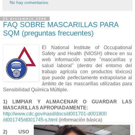
No hay comentarios:
21 diciembre 2006
FAQ SOBRE MASCARILLAS PARA
SQM (preguntas frecuentes)
El National Institute of Occupational
Safety and Health (NIOSH) ofrece en su
web información sobre "mascarillas y
salud laboral" (dentro del entorno del
trabajo agrícola con productos tóxicos)
que puede perfectamente extrapolarse al
ámbito de las mascarillas utilizadas para
Sensibilidad Química Múltiple.
1) LIMPIAR Y ALMACENAR O GUARDAR LAS
MASCARILLAS APROPIADAMENTE:
http://www.cdc.gov/nasd/docs/d001701-d001800
/d001745/d0017
45-s.html
(información básica)
2) USO