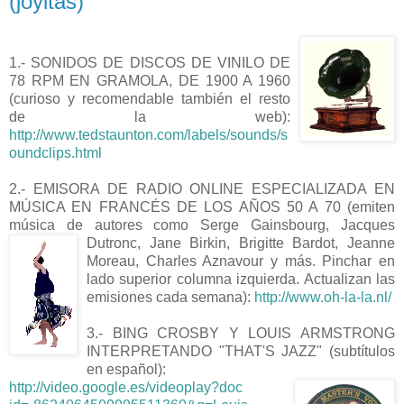
(joyitas)
1.- SONIDOS DE DISCOS DE VINILO DE
78 RPM EN GRAMOLA, DE 1900 A 1960
(curioso y recomendable también el resto
de la web):
http://www.tedstaunton.com/labels/sounds/s
oundclips.html
2.- EMISORA DE RADIO ONLINE ESPECIALIZADA EN
MÚSICA EN FRANCÉS DE LOS AÑOS 50 A 70 (emiten
música de autores como Serge Gainsbourg, Jacques
Dutronc, Jane Birkin, Brigitte Bardot, Jeanne
Moreau, Charles Aznavour y más. Pinchar en
lado superior columna izquierda. Actualizan las
emisiones cada semana):
http://www.oh-la-la.nl/
3.- BING CROSBY Y LOUIS ARMSTRONG
INTERPRETANDO "THAT'S JAZZ" (subtítulos
en español):
http://video.google.es/videoplay?doc