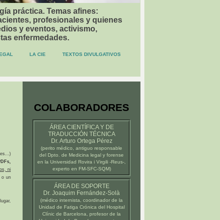
gía práctica. Temas afines:
acientes, profesionales y quienes
dios y eventos, activismo,
stas enfermedades.
EGAL
LA CIE
TEXTOS DIVULGATIVOS
COLABORADORES
ÁREA CIENTÍFICA Y DE
TRADUCCIÓN TÉCNICA
Dr. Arturo Ortega Pérez
(
perito médico
, antiguo responsable
es...)
del Dpto. de Medicina legal y forense
DFs,
en la
Universidad Rovira i Virgili -Reus-
,
experto en FM-SFC-SQM)
os, ni
 o un
ÁREA DE SOPORTE
Dr. Joaquim Fernández-Solà
(médico internista, coordinador de la
ugar,
Unidad de Fatiga Crónica del
Hospital
Clínic de Barcelona
, profesor de la