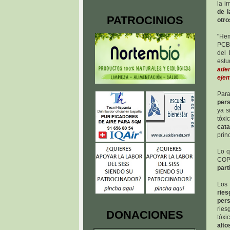
la i
de l
PATROCINIOS
otro
"Hem
PCB 
del
est
adem
ejem
Para
pers
ya s
tóxi
cat
prin
Lo q
COP 
part
Los 
ries
per
ries
DONACIONES
tóxi
alto