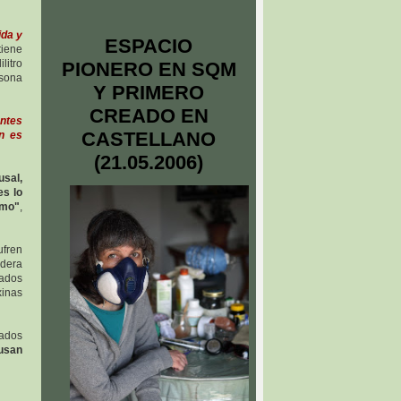
ida y
ESPACIO
tiene
litro
PIONERO EN SQM
rsona
Y PRIMERO
CREADO EN
antes
CASTELLANO
n es
(21.05.2006)
usal,
es lo
smo"
,
fren
idera
dados
xinas
tados
ausan