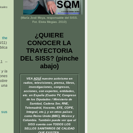
cales
(María José Moya, responsable del
SISS
.
Fot. Elvira Megias. 2010)
¿QUIERE
 the
CONOCER LA
/11)
blica
TRAYECTORIA
DEL SISS? (pinche
11 --
abajo)
 y la
ones
VEA
AQUÍ
nuestro activismo en
obre
radios, televisiones, prensa, libros,
 una
investigaciones, congresos,
acciones, con expertos, entidades,
etc. en España (Cuatro TV, Congreso
de los Diputados / Ministerio de
Sanidad, Cadena Ser, RNE,
Telemadrid, Vocento, EFE, COPE,
 sus
Integral, etc.), y en otros países
como Reino Unido (BBC), México y
Colombia. También puede ver que el
SISS cuenta con TODOS LOS
SELLOS SANITARIOS DE CALIDAD
QUE EXISTEN.
.