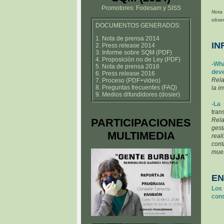
Promotores: Fodesam y SISS
Nota
obser
DOCUMENTOS GENERADOS:
1. Nota de prensa 2014
IN
2. Press release 2014
3. Informe sobre SQM (PDF)
4. Proposición no de Ley (PDF)
-
Wha
5. Nota de prensa 2016
deve
6. Press release 2016
Rela
7. Proceso (PDF+video)
8. Preguntas frecuentes (FAQ)
la i
9. Medios difundidores (dosier)
-
La 
tran
PARTICIPACIONES
Rela
ges
MULTIMEDIA
rea
cont
mues
EN
Los
cons