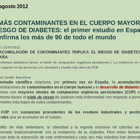
agosto 2012
MÁS CONTAMINANTES EN EL CUERPO MAYOR
ESGO DE DIABETES: el primer estudio en Esp
nfirma los más de 90 de todo el mundo
 | 22/07/2012
ACUMULACIÓN DE CONTAMINANTES TRIPLICA EL RIESGO DE DIABETE
AÑA
nfermos diabéticos tienen el doble de compuestos orgánicos persistentes | La incidencia es
 superior en las personas con obesidad y niveles más altos de PCB
io Cerrillo, Barcelona
estudio científico
relaciona, por
primera vez en España
, la
acumulació
entraciones de
contaminantes en el cuerpo humano
y el
desarrollo de diabetes
sonas con
mayores niveles de compuestos orgánicos persistentes (COP)
e
nismo tienen el
triple de riesgo
de padecer esta enfermedad con respecto a per
niveles más bajos de estos contaminantes.
s
COP
son
sustancias procedentes de los residuos industriales y pestic
colas
que se acumulan en el cuerpo.
stilo de vida sedentario, la obesidad y la ingesta excesiva de calorías s
cionado tradicionalmente con la incidencia de la diabetes. Pero estos factor
ican toda la expansión de esta enfermedad y cada vez más estudios han demos