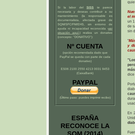
quie
Si la labor del
SISS
te parece
Nues
necesaria y deseas contribuir a su
mantenimiento (la responsable es
el m
documentalista, afectada grave de
un 1
SQM/SFC/FM/EHS, sin entorno de
de s
ayuda ni incapacidad reconocida -
ver
sin 
situación
aquí
-)
realiza un donativo
(concepto: "DONATIVO"):
"
Más
Nº CUENTA
y di
cau
(opción recomendada dado que
PayPal se queda con parte de cada
"Lo
donativo)
pero
ES06 2100 2550 4213 0031 9453
más 
(CaixaBank)
dice
PAYPAL
Por
dia
caus
(Último paso: puedes imprimir recibo)
dura
usad
En 2
ESPAÑA
Uni
diab
RECONOCE LA
SQM (2014)
Fue