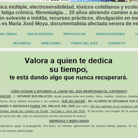
ca múltiple, electrosensibilidad, tóxicos cotidianos y ecolo
 fatiga crónica, fibromialgia… 20 años abriendo camino a p
n solvente e inédita, recursos prácticos, divulgación en me
a es María José Moya, documentalista afectada severa de e
MIS OBRAS
DATOS BÁSICOS
PROTOCOLOS
INVESTIGACIONES
L
RECURSOS
DIRECTORIO
FOROS DEL SISS
CONTACTO
CÓMO AYUDAR A DIFUNDIR LA LABOR DEL SISS (RESPETANDO EL COPYRIGHT)
 HACER
.- 1.
DIFUNDE SUS ENLACES
, donde puedan tener eco (redes, foros, medios, médicos, hospital
forma eficaz (deben funcionar y ser visibles).
QUÉ NO HACER
.-
NO ALTERES NI DIFUNDAS SUS P
GENES O ENTRADAS
FUERA
DEL ENLACE DEL SISS
(por tanto,
NO los cuelgues en tu espacio u otr
difundas desde los canales de Scribd, YouTube u otros del SISS
. Si necesitas una imagen de la autora
ge hecho por ella, pide su autorización escrita razonando el motivo)
EMPRESAS Y WEBS (AVISO)
ublicamos spam ni propaganda. Por favor, no intentes aprovecharte de nuestro trabajo gratuito. En su l
a ser nuestro patrocinador.