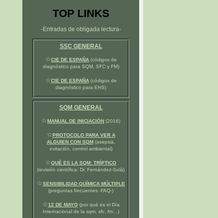
TOP LINKS
-Entradas de obligada lectura-
SSC GENERAL
☆
CIE DE ESPAÑA
(códigos de
diagnóstico para SQM, SFC y FM)
☆
CIE DE ESPAÑA
(códigos de
diagnóstico para EHS)
SQM GENERAL
☆
MANUAL DE INICIACIÓN
(2016)
☆
PROTOCOLO PARA VER A
ALGUIEN CON SQM
(asepsia,
evitación, control ambiental)
☆
QUÉ ES LA SQM: TRÍPTICO
(revisión científica: Dr. Fernández-Solà)
☆
SENSIBILIDAD QUÍMICA MÚLTIPLE
(preguntas frecuentes -FAQ-)
☆
12 DE MAYO
(por qué es el Día
Internacional de la sqm, sfc, fm…)