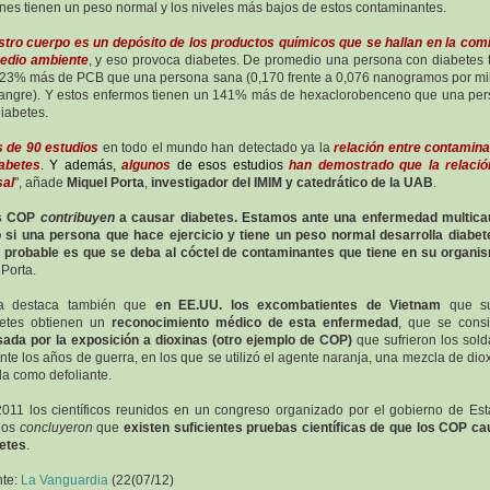
nes tienen un peso normal y los niveles más bajos de estos contaminantes.
tro cuerpo es un depósito de los productos químicos que se hallan en la com
edio ambiente
, y eso provoca diabetes. De promedio una persona con diabetes 
23% más de PCB que una persona sana (0,170 frente a 0,076 nanogramos por mili
angre). Y estos enfermos tienen un 141% más de hexaclorobenceno que una pe
diabetes.
 de 90 estudios
en todo el mundo han detectado ya la
relación entre contamin
abetes
. Y además,
algunos
de esos estudios
han demostrado que la relació
sal
", añade
Miquel Porta
,
investigador del IMIM y catedrático de la UAB
.
s COP
contribuyen
a causar diabetes. Estamos ante una enfermedad multica
 si una persona que hace ejercicio y tiene un peso normal desarrolla diabet
probable es que se deba al cóctel de contaminantes que tiene en su organi
 Porta.
ta destaca también que
en EE.UU. los excombatientes de Vietnam
que su
betes obtienen un
reconocimiento médico de esta enfermedad
, que se cons
ada por la exposición a dioxinas (otro ejemplo de COP)
que sufrieron los sol
nte los años de guerra, en los que se utilizó el agente naranja, una mezcla de dio
a como defoliante.
011 los científicos reunidos en un congreso organizado por el gobierno de Es
dos
concluyeron
que
existen suficientes pruebas científicas de que los COP c
etes
.
nte:
La Vanguardia
(22(07/12)