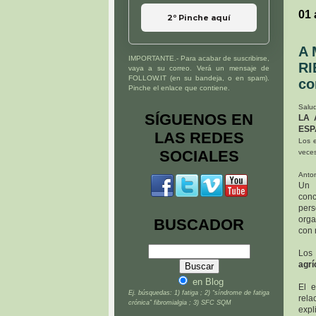
01 
2º Pinche aquí
A 
IMPORTANTE.- Para acabar de suscribirse,
RI
vaya a su correo. Verá un mensaje de
FOLLOW.IT (en su bandeja, o en spam).
co
Pinche el enlace que contiene.
Salud
SÍGUENOS EN
LA 
ESP
LAS REDES
Los e
SOCIALES
veces
Anton
Un
conc
per
orga
BUSCADOR
con 
Lo
agrí
en Blog
El e
Ej. búsquedas: 1) fatiga ; 2) “síndrome de fatiga
rela
crónica” fibromialgia ; 3) SFC SQM
expl