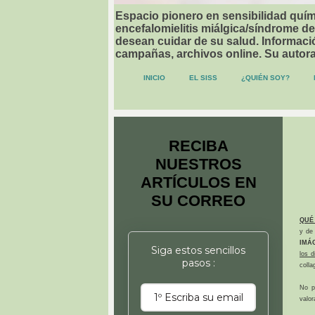
Espacio pionero en sensibilidad quími
encefalomielitis miálgica/síndrome de
desean cuidar de su salud. Informació
campañas, archivos online. Su autor
INICIO
EL SISS
¿QUIÉN SOY?
RECIBA
NUESTROS
ARTÍCULOS EN
SU CORREO
QUÉ
y de 
IMÁ
Siga estos sencillos
los 
pasos :
colla
No p
valor