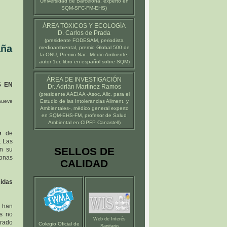
Universidad de Barcelona
, experto en
SQM-SFC-FM-EHS)
ÁREA TÓXICOS Y ECOLOGÍA
D. Carlos de Prada
(presidente
FODESAM
, periodista
aña
medioambiental, premio Global 500 de
la ONU, Premio Nac. Medio Ambiente,
autor 1er. libro en español sobre SQM)
ÁREA DE INVESTIGACIÓN
S EN
Dr. Adrián Martínez Ramos
(presidente
AAEIAA
-Asoc. Alic. para el
 nueve
Estudio de las Intolerancias Aliment. y
Ambientales-, médico general experto
en SQM-EHS-FM, profesor de Salud
Ambiental en
CIPFP Canastell
)
n
de
. Las
SELLOS DE
n su
sonas
CALIDAD
idas
e han
es no
Web de Interés
trado
Colegio Oficial de
Sanitario