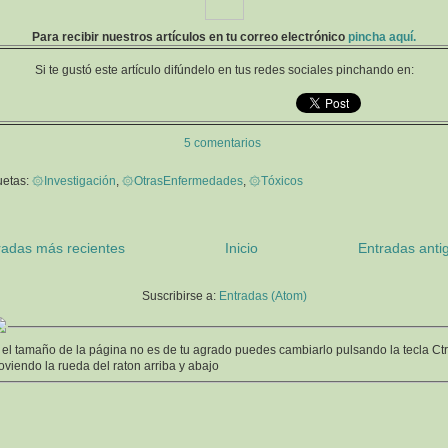
Para recibir nuestros artículos en tu correo electrónico
pincha aquí.
Si te gustó este artículo difúndelo en tus redes sociales pinchando en:
5 comentarios
uetas:
۞Investigación
,
۞OtrasEnfermedades
,
۞Tóxicos
radas más recientes
Inicio
Entradas anti
Suscribirse a:
Entradas (Atom)
 el tamaño de la página no es de tu agrado puedes cambiarlo pulsando la tecla Ctr
viendo la rueda del raton arriba y abajo