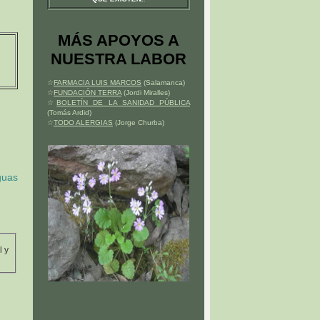
MÁS APOYOS A
NUESTRA LABOR
☆
FARMACIA LUIS MARCOS
(Salamanca)
☆
FUNDACIÓN TERRA
(Jordi Miralles)
☆
BOLETÍN DE LA SANIDAD PÚBLICA
(Tomás Ardid)
☆
TODO ALERGIAS
(Jorge Churba)
guas
l y