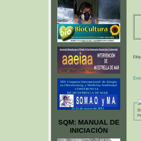
Etiq
Ent
Si
mo
SQM: MANUAL DE
INICIACIÓN