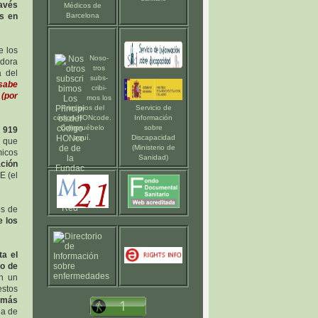
ravés
Médicos de
os en
Barcelona
e los
Noso-
adora
tros
a del
subs-
sabe
cribi-
 (por
mos los
Principios del
Servicio de
código HONcode
.
Información
Compruébelo
sobre
 919
aquí
.
Discapacidad
d que
(Ministerio de
micos
Sanidad)
ación
E (el
es de
 los
a el
po de
an un
estos
s más
la de