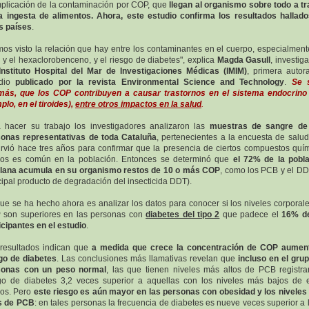
mplicación de la contaminación por COP, que
llegan al organismo sobre todo a t
a ingesta de alimentos. Ahora, este estudio confirma los resultados hallad
s países
.
os visto la relación que hay entre los contaminantes en el cuerpo, especialment
y el hexaclorobenceno, y el riesgo de diabetes", explica
Magda Gasull
, investig
Instituto Hospital del Mar de Investigaciones Médicas (IMIM)
, primera autor
udio
publicado por la revista Environmental Science and Technology
.
Se 
ás, que los COP contribuyen a causar trastornos en el sistema endocrino
plo, en el tiroides),
entre otros impactos en la salud
.
 hacer su trabajo los investigadores analizaron las
muestras de sangre de
onas representativas de toda Cataluña
, pertenecientes a la encuesta de salu
irvió hace tres años para confirmar que la presencia de ciertos compuestos quí
cos es común en la población. Entonces se determinó que
el 72% de la pobl
alana acumula en su organismo restos de 10 o más COP
, como los PCB y el DD
cipal producto de degradación del insecticida DDT).
ue se ha hecho ahora es analizar los datos para conocer si los niveles corporal
son superiores en las personas con
diabetes del tipo 2
que padece el
16% de
icipantes en el estudio
.
resultados indican que
a medida que crece la concentración de COP aument
go de diabetes
. Las conclusiones más llamativas revelan que
incluso en el gru
sonas con un peso normal
, las que tienen niveles más altos de PCB registr
go de diabetes 3,2 veces superior a aquellas con los niveles más bajos de 
cos. Pero
este riesgo es aún mayor en las personas con obesidad y los nivele
s de PCB
: en tales personas la frecuencia de diabetes es nueve veces superior a 