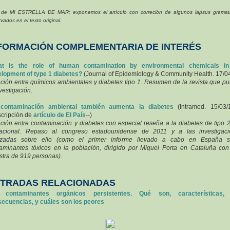
 de MI ESTRELLA DE MAR: exponemos el artículo con correción de algunos lapsus gramati
vados en el texto original.
FORMACIÓN COMPLEMENTARIA DE INTERÉS
t is the role of human contamination by environmental chemicals in
lopment of type 1 diabetes?
(Journal of Epidemiology & Community Health. 17/04
ción entre químicos ambientales y diabetes tipo 1. Resumen de la revista que pu
nvestigación.
contaminación ambiental también aumenta la diabetes
(Intramed. 15/03/
scripción de
artículo de El País
--)
ción entre contaminación y diabetes con especial reseña a la diabetes de tipo 2
tacional. Repaso al
congreso estadounidense de 2011 y
a las investigaci
lizadas sobre ello (como el primer informe llevado a cabo en España s
aminantes tóxicos en la población,
dirigido por Miquel Porta
en Cataluña con
tra de 919 personas).
TRADAS RELACIONADAS
 contaminantes orgánicos persistentes. Qué son, características,
ecuencias, y cuáles son los peores