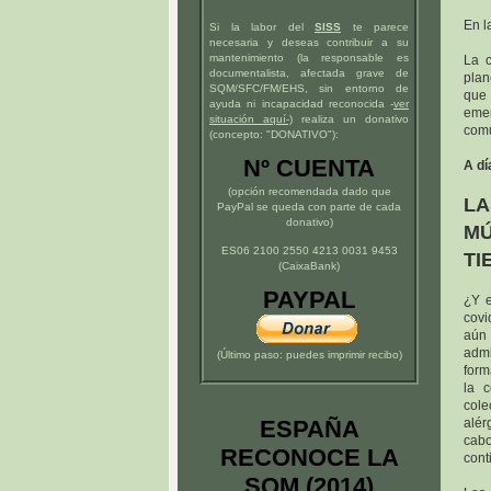
En l
Si la labor del
SISS
te parece
necesaria y deseas contribuir a su
mantenimiento (la responsable es
La c
documentalista, afectada grave de
plan
SQM/SFC/FM/EHS, sin entorno de
que 
ayuda ni incapacidad reconocida -
ver
emer
situación
aquí
-)
realiza un donativo
comú
(concepto: "DONATIVO"):
Nº CUENTA
A dí
(opción recomendada dado que
L
PayPal se queda con parte de cada
donativo)
MÚ
ES06 2100 2550 4213 0031 9453
TI
(CaixaBank)
PAYPAL
¿Y e
covi
aún 
admi
(Último paso: puedes imprimir recibo)
form
la 
cole
ESPAÑA
alér
cabo
RECONOCE LA
cont
SQM (2014)