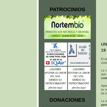
PATROCINIOS
UN
19
El s
vivi
La c
que 
con
Apar
su v
de m
DONACIONES
La e
part