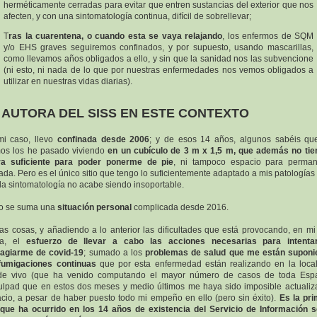
herméticamente cerradas para evitar que entren sustancias del exterior que nos
afecten, y con una sintomatología continua, difícil de sobrellevar;
T
ras la cuarentena, o cuando esta se vaya relajando
, los enfermos de SQM
y/o EHS graves seguiremos confinados, y por supuesto, usando mascarillas,
como llevamos años obligados a ello, y sin que la sanidad nos las subvencione
(ni esto, ni nada de lo que por nuestras enfermedades nos vemos obligados a
utilizar en nuestras vidas diarias).
 AUTORA DEL SISS EN ESTE CONTEXTO
i caso, llevo
confinada desde 2006
; y de esos 14 años, algunos sabéis qu
mos los he pasado viviendo
en un cubículo de 3 m x 1,5 m, que además no tie
ura suficiente para poder ponerme de pie
, ni tampoco espacio para perman
ada. Pero es el único sitio que tengo lo suficientemente adaptado a mis patologías
la sintomatología no acabe siendo insoportable.
lo se suma una
situación personal
complicada desde 2016.
las cosas, y añadiendo a lo anterior las dificultades que está provocando, en mi
ia, el
esfuerzo de llevar a cabo las acciones necesarias para intenta
agiarme de covid-19
; sumado a los
problemas de salud que me están suponi
fumigaciones continuas
que por esta enfermedad están realizando en la loca
de vivo (que ha venido computando el mayor número de casos de toda Espa
ulpad que en estos dos meses y medio últimos me haya sido imposible actualiz
cio, a pesar de haber puesto todo mi empeño en ello (pero sin éxito).
Es la pr
que ha ocurrido en los 14 años de existencia del Servicio de Información 