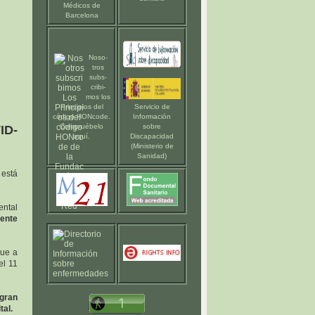
Médicos de
Barcelona
Noso-
tros
subs-
cribi-
mos los
Principios del
Servicio de
código HONcode
.
Información
Compruébelo
sobre
ID-
aquí
.
Discapacidad
(Ministerio de
Sanidad)
está
ental
ente
que a
el 11
 gran
tal.