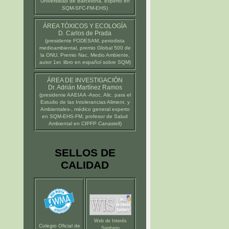
Universidad de Barcelona
, experto en
SQM-SFC-FM-EHS)
ÁREA TÓXICOS Y ECOLOGÍA
D. Carlos de Prada
(presidente
FODESAM
, periodista
medioambiental, premio Global 500 de
la ONU, Premio Nac. Medio Ambiente,
autor 1er. libro en español sobre SQM)
ÁREA DE INVESTIGACIÓN
Dr. Adrián Martínez Ramos
(presidente
AAEIAA
-Asoc. Alic. para el
Estudio de las Intolerancias Aliment. y
Ambientales-, médico general experto
en SQM-EHS-FM, profesor de Salud
Ambiental en
CIPFP Canastell
)
SELLOS DE
CALIDAD
Web de Interés
Colegio Oficial de
Sanitario