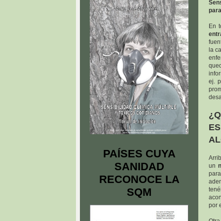
Sens
par
En 
entr
fuen
la c
enfe
que
info
ej. 
prom
desa
¿Q
ES
AL
PAÍSES CUYA
Arri
SANIDAD
un
para
RECONOCE LA
ade
SQM
ten
acon
por 