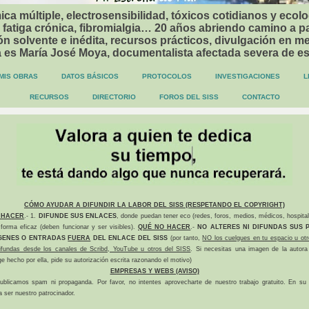
ca múltiple, electrosensibilidad, tóxicos cotidianos y ecolo
 fatiga crónica, fibromialgia… 20 años abriendo camino a p
n solvente e inédita, recursos prácticos, divulgación en me
a es María José Moya, documentalista afectada severa de e
MIS OBRAS
DATOS BÁSICOS
PROTOCOLOS
INVESTIGACIONES
L
RECURSOS
DIRECTORIO
FOROS DEL SISS
CONTACTO
CÓMO AYUDAR A DIFUNDIR LA LABOR DEL SISS (RESPETANDO EL COPYRIGHT)
 HACER
.- 1.
DIFUNDE SUS ENLACES
, donde puedan tener eco (redes, foros, medios, médicos, hospital
forma eficaz (deben funcionar y ser visibles).
QUÉ NO HACER
.-
NO ALTERES NI DIFUNDAS SUS P
GENES O ENTRADAS
FUERA
DEL ENLACE DEL SISS
(por tanto,
NO los cuelgues en tu espacio u otr
difundas desde los canales de Scribd, YouTube u otros del SISS
. Si necesitas una imagen de la autora
ge hecho por ella, pide su autorización escrita razonando el motivo)
EMPRESAS Y WEBS (AVISO)
ublicamos spam ni propaganda. Por favor, no intentes aprovecharte de nuestro trabajo gratuito. En su l
a ser nuestro patrocinador.