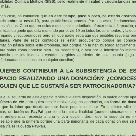
ibilidad Química Múltiple (SISS), pero realmente mi salud y circunstancias n
a más.
todo caso, os comunico que
en este tiempo, poco a poco, he estado creando
ada sobre la covid-19, para publicárosla pronto
. Por supuesto, fundamenta
tes sólidas. Creo que en estos momentos es prioritario ofrecer esta información,
antidad de gente que está muriendo por covid-19 en todos los continentes, y la que
rmando y recuperándose pero sin que nadie sepa aún qué posibles secuelas po
darles. Parte de estos contagios se están produciendo porque no conoce
rmación básica sobre este problema, sea porque no la han buscado activamente
para saber cómo ponerse bien una mascarilla), o sea por la intoxicación inform
ovida por los intereses creados surgidos alrededor de este asunto (algo
fortunadamente, pasa en cualquier cuestión).
UIERES CONTRIBUIR A LA SUBSISTENCIA DE E
PACIO REALIZANDO UNA DONACIÓN? ¿CONOCE
GUIEN QUE LE GUSTARÍA SER PATROCINADOR/A?
ba a la izquierda de este espacio tenéis a vuestra disposición un marco donde ap
número de c/c
para quien desee realizar alguna aportación,
en forma de dona
 que la labor que desde aquí se hace pueda continuar. En el mismo sitio te
más, un
botón de PayPal
que tiene la misma finalidad (aunque sinceramente, 
éis preferencias respecto a una u otra opción, decir que la segunda es m
sejable que la primera porque una parte importante de cada donación que se
esa vía se la queda PayPal).