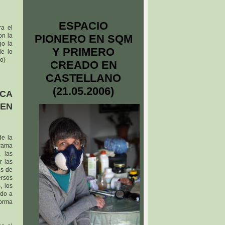
ESPACIO
ra el
on la
PIONERO EN SQM
go la
Y PRIMERO
de lo
o)
CREADO EN
CASTELLANO
(21.05.2006)
CA
 EN
de la
rama
, las
r las
us de
rsos
, los
ndo a
forma