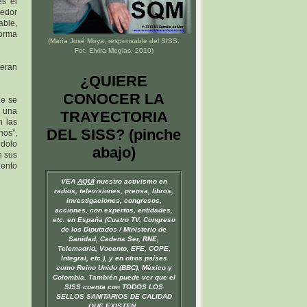
es el
dedor
able,
forma
(María José Moya, responsable del
SISS
.
Fot. Elvira Megias. 2010)
 eran
¿QUIERE
CONOCER LA
e se
a una
TRAYECTORIA
n las
DEL SISS? (pinche
nos”,
ndolo
abajo)
n sus
iento
VEA
AQUÍ
nuestro activismo en
radios, televisiones, prensa, libros,
investigaciones, congresos,
acciones, con expertos, entidades,
etc. en España (Cuatro TV, Congreso
de los Diputados / Ministerio de
Sanidad, Cadena Ser, RNE,
Telemadrid, Vocento, EFE, COPE,
Integral, etc.), y en otros países
como Reino Unido (BBC), México y
Colombia. También puede ver que el
SISS cuenta con TODOS LOS
SELLOS SANITARIOS DE CALIDAD
QUE EXISTEN.
.