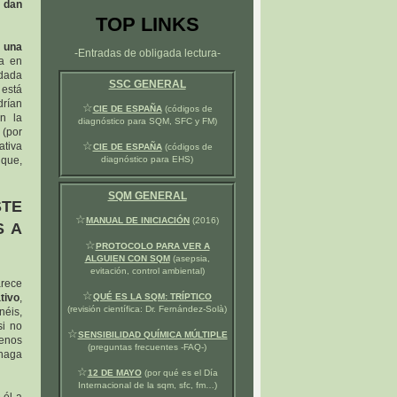
o dan
TOP LINKS
 una
-Entradas de obligada lectura-
da en
 dada
SSC GENERAL
 está
drían
☆
CIE DE ESPAÑA
(códigos de
n la
diagnóstico para SQM, SFC y FM)
 (por
☆
ativa
CIE DE ESPAÑA
(códigos de
 que,
diagnóstico para EHS)
SQM GENERAL
STE
☆
MANUAL DE INICIACIÓN
(2016)
S A
☆
PROTOCOLO PARA VER A
ALGUIEN CON SQM
(asepsia,
evitación, control ambiental)
arece
☆
tivo
,
QUÉ ES LA SQM: TRÍPTICO
(revisión científica: Dr. Fernández-Solà)
néis,
si no
☆
SENSIBILIDAD QUÍMICA MÚLTIPLE
enos
(preguntas frecuentes -FAQ-)
 haga
☆
12 DE MAYO
(por qué es el Día
Internacional de la sqm, sfc, fm…)