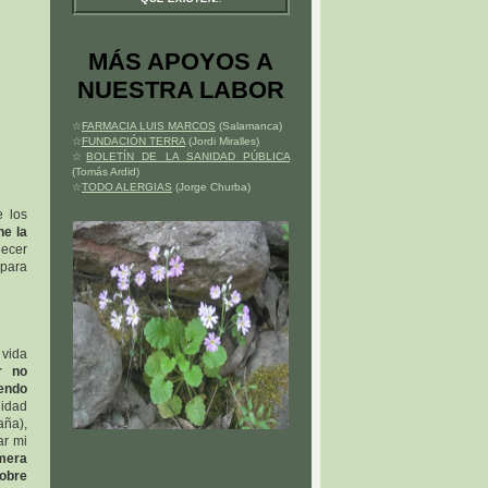
MÁS APOYOS A
NUESTRA LABOR
☆
FARMACIA LUIS MARCOS
(Salamanca)
☆
FUNDACIÓN TERRA
(Jordi Miralles)
☆
BOLETÍN DE LA SANIDAD PÚBLICA
(Tomás Ardid)
☆
TODO ALERGIAS
(Jorge Churba)
e los
ne la
ecer
 para
 vida
r no
endo
lidad
ña),
ar mi
imera
sobre