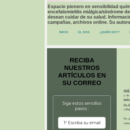
Espacio pionero en sensibilidad quími
encefalomielitis miálgica/síndrome de
desean cuidar de su salud. Informació
campañas, archivos online. Su autor
INICIO
EL SISS
¿QUIÉN SOY?
RECIBA
NUESTROS
ARTÍCULOS EN
SU CORREO
QUÉ
y de 
IMÁ
Siga estos sencillos
los 
pasos :
colla
No p
valor