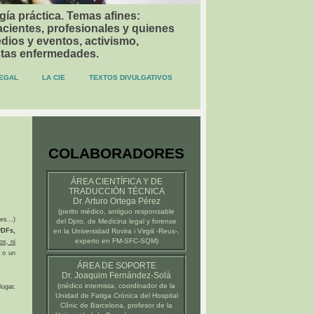
gía práctica. Temas afines:
acientes, profesionales y quienes
dios y eventos, activismo,
stas enfermedades.
EGAL
LA CIE
TEXTOS DIVULGATIVOS
COLABORADORES
ÁREA CIENTÍFICA Y DE
TRADUCCIÓN TÉCNICA
Dr. Arturo Ortega Pérez
(
perito médico
, antiguo responsable
es...)
del Dpto. de Medicina legal y forense
DFs,
en la
Universidad Rovira i Virgili -Reus-
,
experto en FM-SFC-SQM)
os, ni
 o un
ÁREA DE SOPORTE
Dr. Joaquim Fernández-Solà
(médico internista, coordinador de la
ugar,
Unidad de Fatiga Crónica del
Hospital
Clínic de Barcelona
, profesor de la