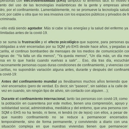
 personas con
electrosensibilidad (EHS)
tampoco lo tenemos fácil. El motivo 
nto del uso de las tecnologías inalámbricas de la gente y empresas alre
tro, por el confinamiento. Lamentablemente, no se promueve la tecnología salud
ecir, por cable u otra que no sea invasiva con los espacios públicos y privados de 
scriminada.
 ello está siendo
agotador
. Más si cabe si las energías y la salud del enfermo ya
limitadas antes de la covid-19.
lo se suma la
frustración
y el
efecto psicológico
que supone, para personas qu
obligadas a vivir encerradas por su SQM y/o EHS desde hace años, y pegadas 
arilla, el continuo bombardeo de mensajes de los medios de comunicación co
ignas de: “Ya falta un día menos”, “Ya queda menos”, “Un día más, un día me
nsa en lo que harás cuando vuelvas a salir”… Eso, día tras día, escuchá
aconamente personas cuyas duras condiciones de confinamiento, y vivencias co
arillas, no supondrán variación alguna antes, durante y después del confinam
la covid-19:
Antes del confinamiento mundial
ya llevábamos muchos años teniendo que
vivir encerrados (pero de verdad. Es decir, sin “paseos”, sin salidas a la calle de
vez en cuando, sin ningún tipo de alivio, sin contacto con alguien…);
Durante el confinamiento internacional
, tanto las personas con covid-19, como
la población en cuarentena por este motivo, tienen una comprensión, apoyo y
solidaridad social, administrativa, mediática y del entorno, que una persona con
SQM o EHS no ha tenido, ni tiene, ni tendrá (ni de lejos) con ellos, a pesar de
que nuestro confinamiento no se reduce a permanecer encerrados
temporalmente, sino de forma permanente, y conviviendo a diario con una
situación compleja en que nuestras viviendas tienen que permanecer