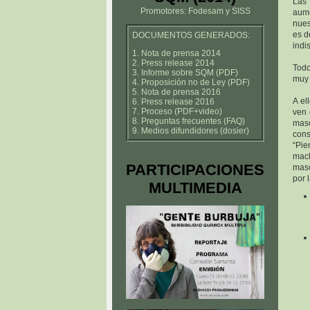
Las
Promotores: Fodesam y SISS
aume
nues
es d
DOCUMENTOS GENERADOS:
indi
1. Nota de prensa 2014
2. Press release 2014
Todo
3. Informe sobre SQM (PDF)
muy 
4. Proposición no de Ley (PDF)
5. Nota de prensa 2016
A el
6. Press release 2016
7. Proceso (PDF+video)
ven 
8. Preguntas frecuentes (FAQ)
masc
9. Medios difundidores (dosier)
cons
“Pie
mach
PARTICIPACIONES
masc
por 
MULTIMEDIA