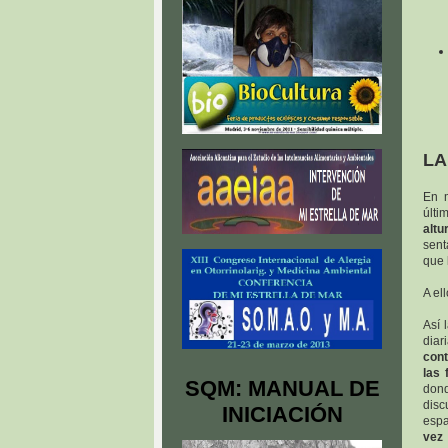
LA
En m
últi
alt
sent
que 
A el
Así 
diar
cont
las 
SQM: MANUAL DE
don
disc
INICIACIÓN
espa
vez 