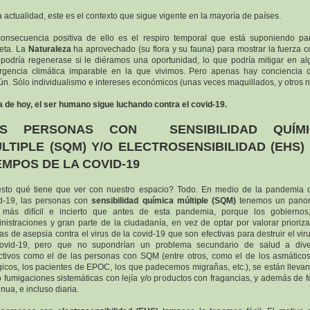
a actualidad, este es el contexto que sigue vigente en la mayoría de países.
onsecuencia positiva de ello es el respiro temporal que está suponiendo pa
eta. La
Naturaleza
ha aprovechado (su flora y su fauna) para mostrar la fuerza c
podría regenerase si le diéramos una oportunidad, lo que podría mitigar en al
gencia climática imparable en la que vivimos. Pero apenas hay conciencia 
n. Sólo individualismo e intereses económicos (unas veces maquillados, y otros n
a de hoy, el ser humano sigue luchando contra el covid-19.
AS PERSONAS CON SENSIBILIDAD QUÍMI
LTIPLE (SQM) Y/O ELECTROSENSIBILIDAD (EHS)
EMPOS DE LA COVID-19
sto qué tiene que ver con nuestro espacio? Todo. En medio de la pandemia 
d-19, las personas con
sensibilidad química múltiple (SQM)
tenemos un pano
más difícil e incierto que antes de esta pandemia, porque los gobiernos
nistraciones y gran parte de la ciudadanía, en vez de optar por valorar prioriza
as de asepsia contra el virus de la covid-19 que son efectivas para destruir el vir
covid-19, pero que no supondrían un problema secundario de salud a dive
ctivos como el de las personas con SQM (entre otros, como el de los asmáticos
gicos, los pacientes de EPOC, los que padecemos migrañas, etc.), se están lleva
 fumigaciones sistemáticas con lejía y/o productos con fragancias, y además de 
inua, e incluso diaria.