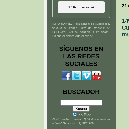
21
2º Pinche aquí
14
IMPORTANTE.- Para acabar de suscribirse,
Cu
vaya a su correo. Verá un mensaje de
FOLLOW.IT (en su bandeja, o en spam).
mu
Pinche el enlace que contiene.
SÍGUENOS EN
LAS REDES
SOCIALES
BUSCADOR
en Blog
Ej. búsquedas: 1) fatiga ; 2) “síndrome de fatiga
crónica” fibromialgia ; 3) SFC SQM