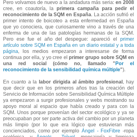
Pero volvamos de nuevo a la andadura más seria:
en 2008
cree, en coautoría, la
primera campaña para pedir el
reconocimiento de la SQM en España
. La acción sufrió el
primer intento de boicoteo a esta enfermedad en España
que yo conociera, que curiosamente vino a través de una
enferma de una de las patologías hermanas de la SQM.
Pero ese fue el año del despegue: apareció el
primer
artículo sobre SQM en España en un diario estatal y a toda
página
, los medios empezaron a interesarse de forma
continua por ella, y yo cree el
primer grupo sobre SQM en
una red social (cómo no, llamado "
Por el
reconocimiento de la sensibilidad química múltiple
"
).
En cuanto a la
labor dirigida al ámbito profesional
, hay
que decir que en los primeros años tras la creación del
Servicio de Información sobre Sensibilidad Química Múltiple
ya empezaron a surgir profesionales y webs mostrando su
apoyo moral al espacio que había creado y para con la
SQM. Unos porque provenían del sector ecológico y ya se
preocupaban por ser parte activa del cambio por un planeta
más limpio (por lo que era lógico que estuvieran más
concienciados, como por ejemplo
Ángel - FoxFibre
-ropa
ecológica- y
Àngels - Trèvol
-mensajería y limpieza