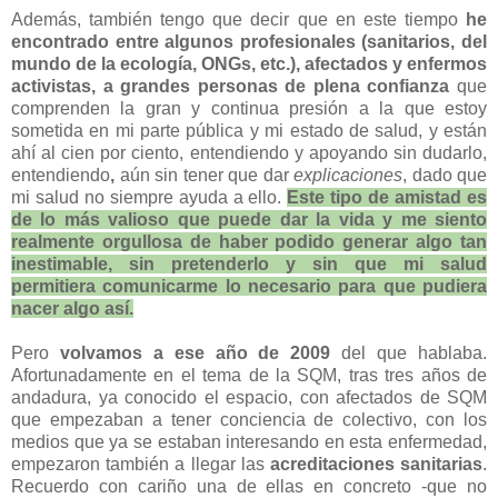
Además, también tengo que decir que en este tiempo
he
encontrado entre algunos profesionales (sanitarios, del
mundo de la ecología, ONGs, etc.), afectados y enfermos
activistas, a grandes personas de plena confianza
que
comprenden la gran y continua presión a la que estoy
sometida en mi parte pública y mi estado de salud, y están
ahí al cien por ciento, entendiendo y apoyando sin dudarlo,
entendiendo
,
aún sin tener que dar
explicaciones
, dado que
mi salud no siempre ayuda a ello.
Este tipo de amistad es
de lo más valioso que puede dar la vida
y me siento
realmente orgullosa de haber podido generar
algo tan
inestimable
, sin pretenderlo y sin que mi salud
permitiera comunicarme lo necesario para que pudiera
nacer algo así.
Pero
volvamos a ese año de 2009
del que hablaba.
Afortunadamente en el tema de la SQM, tras tres años de
andadura, ya conocido el espacio, con afectados de SQM
que empezaban a tener conciencia de colectivo, con los
medios que ya se estaban interesando en esta enfermedad,
empezaron también a llegar las
acreditaciones sanitarias
.
Recuerdo con cariño una de ellas en concreto -que no