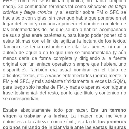
EHS-, como en sensibilidad química, no había tampoco
nada). Se confundían términos tal como
síndrome de fatiga
crónica
y
fatiga crónica
; y al escribir sobre FM o SFC se
hacía sólo con siglas, sin caer que había que ponerse en el
lugar del lector y comunicar primero el nombre completo de
las enfermedades de las que se iba a hablar, acompañado
de sus siglas entre paréntesis, para luego poder poner sólo
estas últimas con el fin de agilizar la lectura de los textos.
Tampoco se tenía costumbre de citar las fuentes, ni dar la
autoría de aquello en lo que uno se fundamentaba (y aún
menos darla de forma completa y dirigiendo a la fuente
original con un enlace operativo siempre que hubiera uno
disponible). También era usual nombrar en el título de
artículos, textos, etc. a varias enfermedades (normalmente la
FM y el SFC, y más adelante tímidamente a veces la SQM),
para luego sólo hablar de FM, y nada o apenas -con alguna
frase testimonial- del resto, por lo que título y contenido no
se correspondían.
Estaba absolutamente todo por hacer. Era
un terreno
virgen a trabajar y a luchar.
La imagen que me venía
entonces a la cabeza -como símil-, era la de
los primeros
colonos mirando de iniciar viaje ante las vastas llanuras