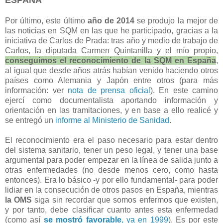
ESPAÑA
Por último, este último
año de 2014
se produjo la mejor de
las noticias en SQM en las que he participado, gracias a la
iniciativa de Carlos de Prada: tras año y medio de trabajo de
Carlos, la diputada Carmen Quintanilla y el mío propio,
conseguimos el reconocimiento de la SQM en España
,
al igual que desde años atrás habían venido haciendo otros
países como Alemania y Japón entre otros (para más
información: ver
nota de prensa oficial
). En este camino
ejercí como documentalista aportando información y
orientación en las tramitaciones, y en base a ello realicé y
se entregó un
informe al Ministerio de Sanidad
.
El reconocimiento era el paso necesario para estar dentro
del sistema sanitario, tener un peso legal, y tener una base
argumental para poder empezar en la línea de salida junto a
otras enfermedades (no desde menos cero, como hasta
entonces). Era lo básico -y por ello fundamental- para poder
lidiar en la consecución de otros pasos en España, mientras
la OMS
siga sin recordar que somos enfermos que existen,
y por tanto, debe clasificar cuanto antes esta enfermedad
(como así
se mostró favorable
, ya en 1999
). Es por este