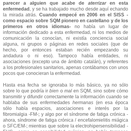
parecer
a alguien que acabe de
aterrizar
en esta
enfermedad
, y se ha trabajado mucho desde aquí echando
la mirada atrás.
Cuando empecé en 2006
en el SISS -
como espacio sobre SQM pionero en castellano y de los
primeros en otros idiomas-
no había un lugar de
información dedicado a esta enfermedad, ni los medios de
comunicación la conocían, ni existía conciencia social
alguna, ni grupos o páginas en redes sociales (que de
hecho, por entonces estaban recién empezando su
andadura o ni eso). Tampoco había entidades, ni
asociaciones (excepto una de ámbito catalán), y referentes
a los profesionales sanitarios, apenas contábamos con unos
pocos que conocieran la enfermedad.
Hasta esa fecha se ignoraba lo más básico, ya no sólo
sobre lo que podría ir
bien
o
mal
en SQM, sino sobre cómo
transmitir y difundir correctamente la información cuando se
hablaba de sus enfermedades
hermanas
(en esa época
sólo había espacios, asociaciones e interés por la
fibromialgia -FM-; y algo por el síndrome de fatiga crónica -
ahora, síndrome de fatiga crónica / encefalomielitis miágica
o SFC/EM-; mientras que sobre la electrohipersensibilidad -