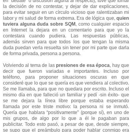
en “debate” o discusión alguna al respecto), tuve que tomar
la decisión de no contestar, y dejar de dar explicaciones,
para evitar seguir en un círculo vicioso que ralentizaban mi
labor y mi salud de forma extrema. Era de lógica que,
quien
tuviera alguna duda sobre SQM
, como cualquier espacio
en Internet la dejara en un comentario para que yo la
contestara cuando pudiera. Las respuestas públicas,
además sirven para que todos los que tengan la misma
duda puedan verla resuelta sin tener por mi parte que darla
de forma privada, persona a persona.
Volviendo al tema de las
presiones de esa época
, hay que
decir que fueron variadas e importantes. Incluso por
teléfono, para proponer situaciones oscuras en que
consideré que lo que se quería es que vendiera al colectivo.
Se me llamaba, para que no quedara por escrito. Incluso el
mismo día en que falleció un familiar y pedí -sin éxito- que
se me dejara la línea libre porque estaba esperando
llamada por este triste motivo: la persona ni se inmutó.
Quería que hablara “positivamente” (porque sí), en uno de
mis grupos, de algo por lo que a él le pagaban para
publicitar. Todo esto pasó, a pesar de que, desde siempre,
se supo que el preámbulo para poder hablar conmigo era