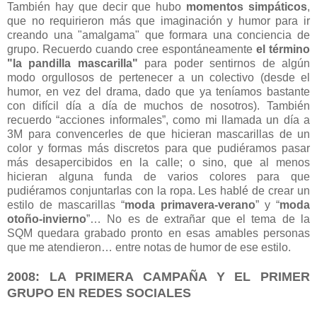
También hay que decir que hubo
momentos simpáticos
,
que no requirieron más que imaginación y humor para ir
creando una "amalgama" que formara una conciencia de
grupo. Recuerdo cuando cree espontáneamente
el término
"la pandilla mascarilla"
para poder sentirnos de algún
modo orgullosos de pertenecer a un colectivo (desde el
humor, en vez del drama, dado que ya teníamos bastante
con difícil día a día de muchos de nosotros). También
recuerdo “acciones informales”, como mi llamada un día a
3M para convencerles de que hicieran mascarillas de un
color y formas más discretos para que pudiéramos pasar
más desapercibidos en la calle; o sino, que al menos
hicieran alguna funda de varios colores para que
pudiéramos conjuntarlas con la ropa. Les hablé de crear un
estilo de mascarillas “
moda primavera-verano
” y “
moda
otoño-invierno
”… No es de extrañar que el tema de la
SQM quedara grabado pronto en esas amables personas
que me atendieron… entre notas de humor de ese estilo.
2008: LA PRIMERA CAMPAÑA Y EL PRIMER
GRUPO EN REDES SOCIALES