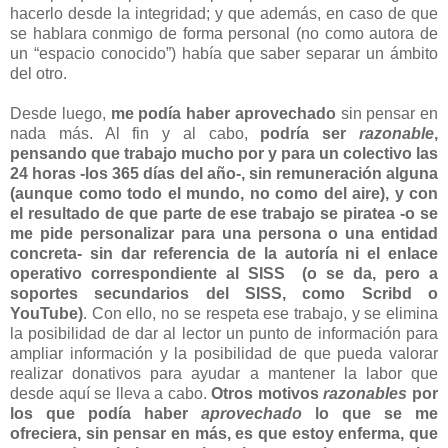
hacerlo desde la integridad; y que además, en caso de que
se hablara conmigo de forma personal (no como autora de
un “espacio conocido”) había que saber separar un ámbito
del otro.
Desde luego,
me podía haber aprovechado
sin pensar en
nada más. Al fin y al cabo,
podría ser
razonable
,
pensando que trabajo mucho
por y para un colectivo las
24 horas -los 365 días del año
-, sin remuneración alguna
(aunque como todo el mundo, no como del aire), y con
el resultado de que parte de ese trabajo se piratea -o se
me pide personalizar para una persona o una entidad
concreta- sin dar referencia
de la autoría ni el enlace
operativo correspondiente al SISS (o se da, pero a
soportes secundarios del SISS, como Scribd o
YouTube)
. Con ello, no se respeta ese trabajo, y se elimina
la posibilidad de dar al lector un punto de información para
ampliar información y la posibilidad de que pueda valorar
realizar donativos para ayudar a mantener la labor que
desde aquí se lleva a cabo.
Otros motivos
razonables
por
los que podía haber
aprovechado
lo que se me
ofreciera, sin pensar en más, es que estoy enferma, que