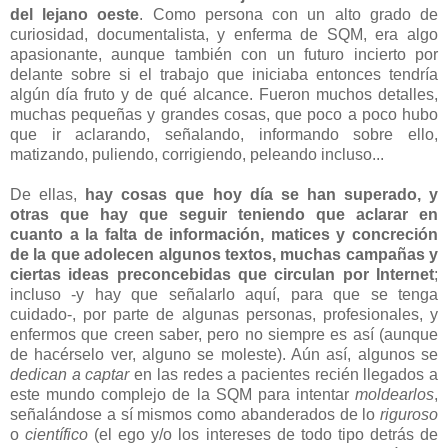
del lejano oeste
. Como persona con un alto grado de
curiosidad, documentalista, y enferma de SQM, era algo
apasionante, aunque también con un futuro incierto por
delante sobre si el trabajo que iniciaba entonces tendría
algún día fruto y de qué alcance. Fueron muchos detalles,
muchas pequeñas y grandes cosas, que poco a poco hubo
que ir aclarando, señalando, informando sobre ello,
matizando, puliendo, corrigiendo, peleando incluso...
De ellas,
hay cosas que hoy día se han superado, y
otras que hay que seguir teniendo que aclarar en
cuanto a la falta de información, matices y concreción
de la que adolecen algunos textos, muchas campañas y
ciertas ideas preconcebidas que circulan por Internet
;
incluso -y hay que señalarlo aquí, para que se tenga
cuidado-, por parte de algunas personas, profesionales, y
enfermos que creen saber, pero no siempre es así (aunque
de hacérselo ver, alguno se moleste). Aún así, algunos se
dedican a captar
en las redes a pacientes recién llegados a
este mundo complejo de la SQM para intentar
moldearlos
,
señalándose a sí mismos como abanderados de lo
riguroso
o
científico
(el ego y/o los intereses de todo tipo detrás de