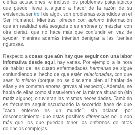
ciertas actuaciones -e incluso los problemas psiquiátricos
que puede llevar a alguno a hacer de la razón de su
existencia ser
troll
de algo-, son problemas extendidos en el
Ser Humano). Mientras, ofrecen
con aplomo
información
que en realidad está sesgada o es errónea (y mezclan con
otra cierta), que no hace más que confundir en vez de
ayudar, mientras además intentan denigrar a las fuentes
rigurosas.
Respecto a
cosas que aún hay que seguir con una labor
infomativa desde aquí
, hay varias. Por ejemplo, a la hora
de hablar de las cuatro enfermedades
hermanas
se sigue
confundiendo el hecho de que estén
relacionadas
, con que
sean lo mismo
(porque no se discierne bien al hablar de
ellas y se cometen errores graves al respecto). Además, se
habla de ellas como si estuvieran en la misma situación (sin
matiz alguno), o tuvieran las mismas necesidades. También
es frecuente seguir escuchando la socorrida frase de que
"cada enfermo es un mundo
"
, sin aclarar -por
desconocimiento- que estas posibles
diferencias
no lo son
más que las que puedan tener los enfermos de otras
dolencias complejas.