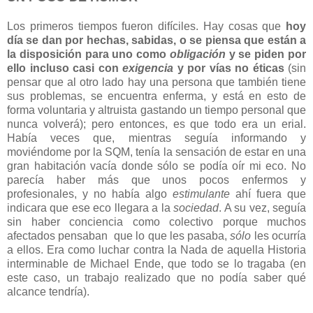
Los primeros tiempos fueron difíciles. Hay cosas que
hoy
día se dan por hechas, sabidas, o se piensa que están a
la disposición para uno como
obligación
y se piden por
ello incluso casi con
exigencia
y por vías no éticas
(sin
pensar que al otro lado hay una persona que también tiene
sus problemas, se encuentra enferma, y está en esto de
forma voluntaria y altruista gastando un tiempo personal que
nunca volverá); pero entonces, es que todo era un erial.
Había veces que, mientras seguía informando y
moviéndome por la SQM, tenía la sensación de estar en una
gran habitación vacía donde sólo se podía oír mi eco. No
parecía haber más que unos pocos enfermos y
profesionales, y no había algo
estimulante
ahí fuera que
indicara que ese eco llegara a la
sociedad
. A su vez, seguía
sin haber conciencia como colectivo porque muchos
afectados pensaban que lo que les pasaba,
sólo
les ocurría
a ellos. Era como luchar contra la Nada de aquella Historia
interminable de Michael Ende, que todo se lo tragaba (en
este caso, un trabajo realizado que no podía saber qué
alcance tendría).