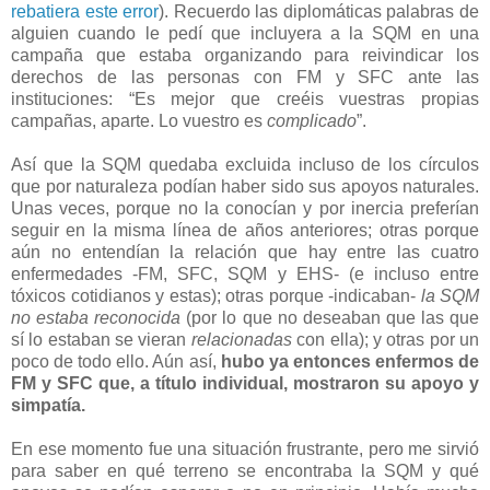
rebatiera este error
). Recuerdo las diplomáticas palabras de
alguien cuando le pedí que incluyera a la SQM en una
campaña que estaba organizando para reivindicar los
derechos de las personas con FM y SFC ante las
instituciones: “Es mejor que creéis vuestras propias
campañas, aparte. Lo vuestro es
complicado
”.
Así que la SQM quedaba excluida incluso de los círculos
que por naturaleza podían haber sido sus apoyos naturales.
Unas veces, porque no la conocían y por inercia preferían
seguir en la misma línea de años anteriores; otras porque
aún no entendían la relación que hay entre las cuatro
enfermedades -FM, SFC, SQM y EHS- (e incluso entre
tóxicos cotidianos y estas); otras porque -indicaban-
la SQM
no estaba reconocida
(por lo que no deseaban que las que
sí lo estaban se vieran
relacionadas
con ella); y otras por un
poco de todo ello. Aún así,
hubo ya entonces enfermos de
FM y SFC que, a título individual, mostraron su apoyo y
simpatía.
En ese momento fue una situación frustrante, pero me sirvió
para saber en qué terreno se encontraba la SQM y qué