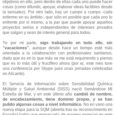
objetivos en ello, pero dentro de ellas cada uno puede hacer
cosas (como difundir, apoyar, elaborar ideas factibles desde
la sensatez). Por otro lado, hay un cuerpo a cuerpo -cada
enfermo en su ámbito-, que sólo es posible que cada uno lo
enfrente por sí mismo, a la par que puede apoyar aquellos
proyectos serios e independientes de intereses privados
que salgan y sean de interés general para todos.
Yo por mi parte,
sigo trabajando en todo ello, sin
“vacaciones”
, aunque desde hace un tiempo esté más
orientada a la colaboración con profesionales sanitarios,
dado que es en lo que más se me está requiriendo y pienso
que es lo más útil y fructífero ahora (por ej. este mes tuve
una conferencia por Skype para unas jornadas celebradas
en Alicante).
El Servicio de Información sobre Sensibilidad Química
Múltiple y Salud Ambiental (SISS) nació llamándose Mi
Estrella de Mar, y en este último año
cambió de nombre,
de encabezamiento, tiene dominio propio, y se han
pulido algunas cosas a nivel informático.
No en vano una
nueva etapa para la SQM (abierta tras su reconocimiento en
España) había que enmarcarla de manera especial en este