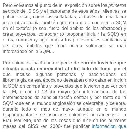
Pero volvamos al punto de mi exposición sobre los
primeros
tiempos
del SISS y el panorama de esos años. Mientras se
pulían cosas, como las señaladas, a través de una labor
informativa; había también que ir dando a conocer la SQM
en el
exterior
(o sea, fuera del ámbito de los afectados) y
crear proyectos, colaborar (o proponer incluir la SQM) en
otros, conocer (y aglutinar) a los profesionales sanitarios y
de otros ámbitos que -con buena voluntad- se iban
interesando en la SQM…
Por entonces, había una especie de
cordón invisible que
situada a esta enfermedad al otro lado de todo
, por el
que incluso algunas personas y asociaciones de
fibromialgia de esa época no deseaban o no caían en incluir
la SQM en campañas y proyectos que tuvieran que ver con
la FM, o con el
12 de mayo
(día internacional de las
enfermedades de sensibilización central y por tanto de la
SQM -que en el mundo anglosajón se celebraba, y celebra,
durante todo el mes de mayo- aunque en el mundo
hispanohablante se asociase entonces únicamente a la
FM). Por ello, una de las cosas que hice en los primeros
meses del SISS -en 2006- fue publicar
información que