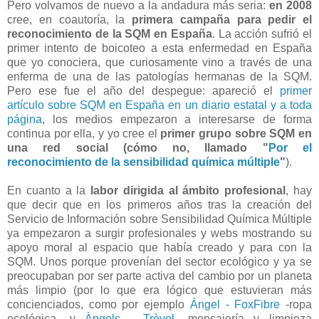
Pero volvamos de nuevo a la andadura más seria:
en 2008
cree, en coautoría, la
primera campaña para pedir el
reconocimiento de la SQM en España
. La acción sufrió el
primer intento de boicoteo a esta enfermedad en España
que yo conociera, que curiosamente vino a través de una
enferma de una de las patologías hermanas de la SQM.
Pero ese fue el año del despegue: apareció el
primer
artículo sobre SQM en España en un diario estatal y a toda
página
, los medios empezaron a interesarse de forma
continua por ella, y yo cree el
primer grupo sobre SQM en
una red social (cómo no, llamado "
Por el
reconocimiento de la sensibilidad química múltiple
"
).
En cuanto a la
labor dirigida al ámbito profesional
, hay
que decir que en los primeros años tras la creación del
Servicio de Información sobre Sensibilidad Química Múltiple
ya empezaron a surgir profesionales y webs mostrando su
apoyo moral al espacio que había creado y para con la
SQM. Unos porque provenían del sector ecológico y ya se
preocupaban por ser parte activa del cambio por un planeta
más limpio (por lo que era lógico que estuvieran más
concienciados, como por ejemplo
Ángel - FoxFibre
-ropa
ecológica- y
Àngels - Trèvol
-mensajería y limpieza