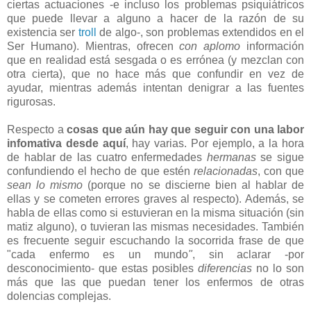
ciertas actuaciones -e incluso los problemas psiquiátricos
que puede llevar a alguno a hacer de la razón de su
existencia ser
troll
de algo-, son problemas extendidos en el
Ser Humano). Mientras, ofrecen
con aplomo
información
que en realidad está sesgada o es errónea (y mezclan con
otra cierta), que no hace más que confundir en vez de
ayudar, mientras además intentan denigrar a las fuentes
rigurosas.
Respecto a
cosas que aún hay que seguir con una labor
infomativa desde aquí
, hay varias. Por ejemplo, a la hora
de hablar de las cuatro enfermedades
hermanas
se sigue
confundiendo el hecho de que estén
relacionadas
, con que
sean lo mismo
(porque no se discierne bien al hablar de
ellas y se cometen errores graves al respecto). Además, se
habla de ellas como si estuvieran en la misma situación (sin
matiz alguno), o tuvieran las mismas necesidades. También
es frecuente seguir escuchando la socorrida frase de que
"cada enfermo es un mundo
"
, sin aclarar -por
desconocimiento- que estas posibles
diferencias
no lo son
más que las que puedan tener los enfermos de otras
dolencias complejas.