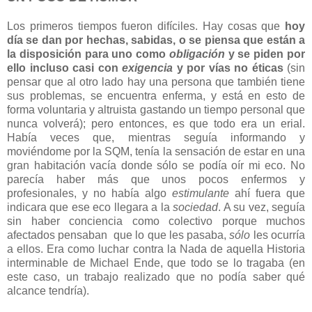
Los primeros tiempos fueron difíciles. Hay cosas que
hoy
día se dan por hechas, sabidas, o se piensa que están a
la disposición para uno como
obligación
y se piden por
ello incluso casi con
exigencia
y por vías no éticas
(sin
pensar que al otro lado hay una persona que también tiene
sus problemas, se encuentra enferma, y está en esto de
forma voluntaria y altruista gastando un tiempo personal que
nunca volverá); pero entonces, es que todo era un erial.
Había veces que, mientras seguía informando y
moviéndome por la SQM, tenía la sensación de estar en una
gran habitación vacía donde sólo se podía oír mi eco. No
parecía haber más que unos pocos enfermos y
profesionales, y no había algo
estimulante
ahí fuera que
indicara que ese eco llegara a la
sociedad
. A su vez, seguía
sin haber conciencia como colectivo porque muchos
afectados pensaban que lo que les pasaba,
sólo
les ocurría
a ellos. Era como luchar contra la Nada de aquella Historia
interminable de Michael Ende, que todo se lo tragaba (en
este caso, un trabajo realizado que no podía saber qué
alcance tendría).