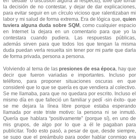
en “debate” o discusión alguna al respecto), tuve que tomar
la decisión de no contestar, y dejar de dar explicaciones,
para evitar seguir en un círculo vicioso que ralentizaban mi
labor y mi salud de forma extrema. Era de lógica que,
quien
tuviera alguna duda sobre SQM
, como cualquier espacio
en Internet la dejara en un comentario para que yo la
contestara cuando pudiera. Las respuestas públicas,
además sirven para que todos los que tengan la misma
duda puedan verla resuelta sin tener por mi parte que darla
de forma privada, persona a persona.
Volviendo al tema de las
presiones de esa época
, hay que
decir que fueron variadas e importantes. Incluso por
teléfono, para proponer situaciones oscuras en que
consideré que lo que se quería es que vendiera al colectivo.
Se me llamaba, para que no quedara por escrito. Incluso el
mismo día en que falleció un familiar y pedí -sin éxito- que
se me dejara la línea libre porque estaba esperando
llamada por este triste motivo: la persona ni se inmutó.
Quería que hablara “positivamente” (porque sí), en uno de
mis grupos, de algo por lo que a él le pagaban para
publicitar. Todo esto pasó, a pesar de que, desde siempre,
se supo que el preámbulo para poder hablar conmigo era