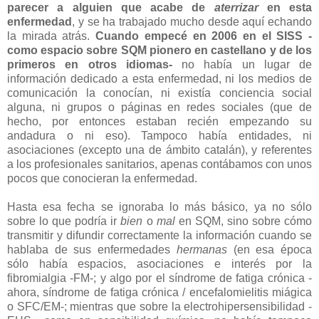
parecer
a alguien que acabe de
aterrizar
en esta
enfermedad
, y se ha trabajado mucho desde aquí echando
la mirada atrás.
Cuando empecé en 2006
en el SISS -
como espacio sobre SQM pionero en castellano y de los
primeros en otros idiomas-
no había un lugar de
información dedicado a esta enfermedad, ni los medios de
comunicación la conocían, ni existía conciencia social
alguna, ni grupos o páginas en redes sociales (que de
hecho, por entonces estaban recién empezando su
andadura o ni eso). Tampoco había entidades, ni
asociaciones (excepto una de ámbito catalán), y referentes
a los profesionales sanitarios, apenas contábamos con unos
pocos que conocieran la enfermedad.
Hasta esa fecha se ignoraba lo más básico, ya no sólo
sobre lo que podría ir
bien
o
mal
en SQM, sino sobre cómo
transmitir y difundir correctamente la información cuando se
hablaba de sus enfermedades
hermanas
(en esa época
sólo había espacios, asociaciones e interés por la
fibromialgia -FM-; y algo por el síndrome de fatiga crónica -
ahora, síndrome de fatiga crónica / encefalomielitis miágica
o SFC/EM-; mientras que sobre la electrohipersensibilidad -