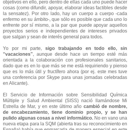
objetivos en ello, pero dentro de ellas cada uno puede hacer
cosas (como difundir, apoyar, elaborar ideas factibles desde
la sensatez). Por otro lado, hay un cuerpo a cuerpo -cada
enfermo en su ámbito-, que sólo es posible que cada uno lo
enfrente por sí mismo, a la par que puede apoyar aquellos
proyectos serios e independientes de intereses privados
que salgan y sean de interés general para todos.
Yo por mi parte,
sigo trabajando en todo ello, sin
“vacaciones”
, aunque desde hace un tiempo esté más
orientada a la colaboración con profesionales sanitarios,
dado que es en lo que más se me está requiriendo y pienso
que es lo más útil y fructífero ahora (por ej. este mes tuve
una conferencia por Skype para unas jornadas celebradas
en Alicante).
El Servicio de Información sobre Sensibilidad Química
Múltiple y Salud Ambiental (SISS) nació llamándose Mi
Estrella de Mar, y en este último año
cambió de nombre,
de encabezamiento, tiene dominio propio, y se han
pulido algunas cosas a nivel informático.
No en vano una
nueva etapa para la SQM (abierta tras su reconocimiento en
España) había que enmarcarla de manera especial en este