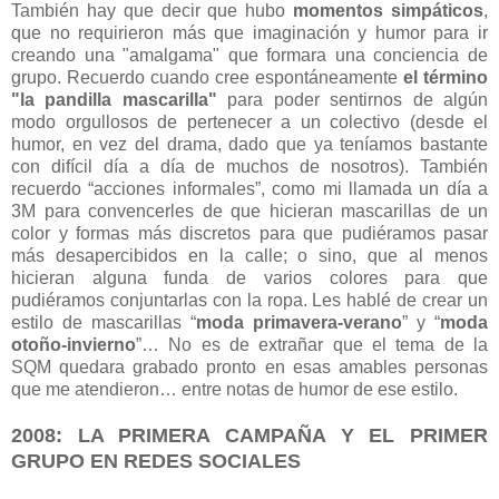
También hay que decir que hubo
momentos simpáticos
,
que no requirieron más que imaginación y humor para ir
creando una "amalgama" que formara una conciencia de
grupo. Recuerdo cuando cree espontáneamente
el término
"la pandilla mascarilla"
para poder sentirnos de algún
modo orgullosos de pertenecer a un colectivo (desde el
humor, en vez del drama, dado que ya teníamos bastante
con difícil día a día de muchos de nosotros). También
recuerdo “acciones informales”, como mi llamada un día a
3M para convencerles de que hicieran mascarillas de un
color y formas más discretos para que pudiéramos pasar
más desapercibidos en la calle; o sino, que al menos
hicieran alguna funda de varios colores para que
pudiéramos conjuntarlas con la ropa. Les hablé de crear un
estilo de mascarillas “
moda primavera-verano
” y “
moda
otoño-invierno
”… No es de extrañar que el tema de la
SQM quedara grabado pronto en esas amables personas
que me atendieron… entre notas de humor de ese estilo.
2008: LA PRIMERA CAMPAÑA Y EL PRIMER
GRUPO EN REDES SOCIALES