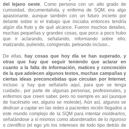
del lejano oeste
. Como persona con un alto grado de
curiosidad, documentalista, y enferma de SQM, era algo
apasionante, aunque también con un futuro incierto por
delante sobre si el trabajo que iniciaba entonces tendría
algún día fruto y de qué alcance. Fueron muchos detalles,
muchas pequeñas y grandes cosas, que poco a poco hubo
que ir aclarando, señalando, informando sobre ello,
matizando, puliendo, corrigiendo, peleando incluso...
De ellas,
hay cosas que hoy día se han superado, y
otras que hay que seguir teniendo que aclarar en
cuanto a la falta de información, matices y concreción
de la que adolecen algunos textos, muchas campañas y
ciertas ideas preconcebidas que circulan por Internet
;
incluso -y hay que señalarlo aquí, para que se tenga
cuidado-, por parte de algunas personas, profesionales, y
enfermos que creen saber, pero no siempre es así (aunque
de hacérselo ver, alguno se moleste). Aún así, algunos se
dedican a captar
en las redes a pacientes recién llegados a
este mundo complejo de la SQM para intentar
moldearlos
,
señalándose a sí mismos como abanderados de lo
riguroso
o
científico
(el ego y/o los intereses de todo tipo detrás de