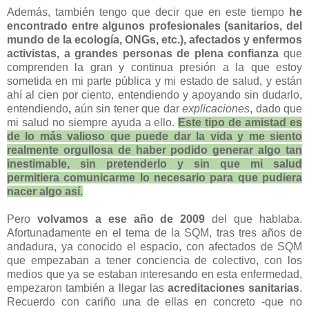
Además, también tengo que decir que en este tiempo
he
encontrado entre algunos profesionales (sanitarios, del
mundo de la ecología, ONGs, etc.), afectados y enfermos
activistas, a grandes personas de plena confianza
que
comprenden la gran y continua presión a la que estoy
sometida en mi parte pública y mi estado de salud, y están
ahí al cien por ciento, entendiendo y apoyando sin dudarlo,
entendiendo
,
aún sin tener que dar
explicaciones
, dado que
mi salud no siempre ayuda a ello.
Este tipo de amistad es
de lo más valioso que puede dar la vida
y me siento
realmente orgullosa de haber podido generar
algo tan
inestimable
, sin pretenderlo y sin que mi salud
permitiera comunicarme lo necesario para que pudiera
nacer algo así.
Pero
volvamos a ese año de 2009
del que hablaba.
Afortunadamente en el tema de la SQM, tras tres años de
andadura, ya conocido el espacio, con afectados de SQM
que empezaban a tener conciencia de colectivo, con los
medios que ya se estaban interesando en esta enfermedad,
empezaron también a llegar las
acreditaciones sanitarias
.
Recuerdo con cariño una de ellas en concreto -que no