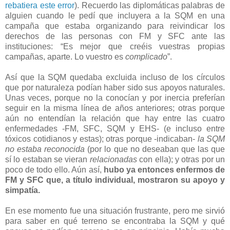
rebatiera este error
). Recuerdo las diplomáticas palabras de
alguien cuando le pedí que incluyera a la SQM en una
campaña que estaba organizando para reivindicar los
derechos de las personas con FM y SFC ante las
instituciones: “Es mejor que creéis vuestras propias
campañas, aparte. Lo vuestro es
complicado
”.
Así que la SQM quedaba excluida incluso de los círculos
que por naturaleza podían haber sido sus apoyos naturales.
Unas veces, porque no la conocían y por inercia preferían
seguir en la misma línea de años anteriores; otras porque
aún no entendían la relación que hay entre las cuatro
enfermedades -FM, SFC, SQM y EHS- (e incluso entre
tóxicos cotidianos y estas); otras porque -indicaban-
la SQM
no estaba reconocida
(por lo que no deseaban que las que
sí lo estaban se vieran
relacionadas
con ella); y otras por un
poco de todo ello. Aún así,
hubo ya entonces enfermos de
FM y SFC que, a título individual, mostraron su apoyo y
simpatía.
En ese momento fue una situación frustrante, pero me sirvió
para saber en qué terreno se encontraba la SQM y qué