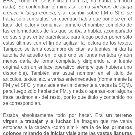
EHS-, como en sensibilidad química, no había tampoco
nada). Se confundían términos tal como
síndrome de fatiga
crónica
y
fatiga crónica
; y al escribir sobre FM o SFC se
hacía sólo con siglas, sin caer que había que ponerse en el
lugar del lector y comunicar primero el nombre completo de
las enfermedades de las que se iba a hablar, acompañado
de sus siglas entre paréntesis, para luego poder poner sólo
estas últimas con el fin de agilizar la lectura de los textos.
Tampoco se tenía costumbre de citar las fuentes, ni dar la
autoría de aquello en lo que uno se fundamentaba (y aún
menos darla de forma completa y dirigiendo a la fuente
original con un enlace operativo siempre que hubiera uno
disponible). También era usual nombrar en el título de
artículos, textos, etc. a varias enfermedades (normalmente la
FM y el SFC, y más adelante tímidamente a veces la SQM),
para luego sólo hablar de FM, y nada o apenas -con alguna
frase testimonial- del resto, por lo que título y contenido no
se correspondían.
Estaba absolutamente todo por hacer. Era
un terreno
virgen a trabajar y a luchar.
La imagen que me venía
entonces a la cabeza -como símil-, era la de
los primeros
colonos mirando de iniciar viaje ante las vastas llanuras