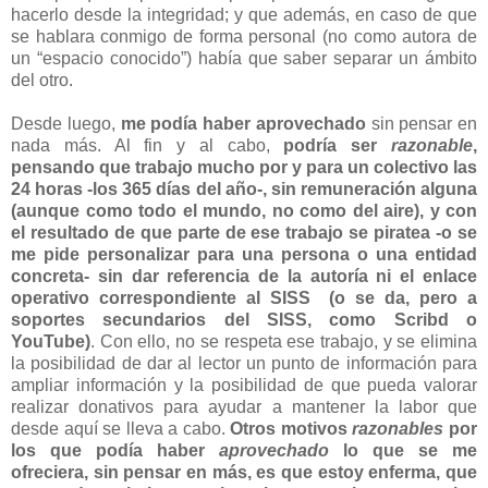
hacerlo desde la integridad; y que además, en caso de que
se hablara conmigo de forma personal (no como autora de
un “espacio conocido”) había que saber separar un ámbito
del otro.
Desde luego,
me podía haber aprovechado
sin pensar en
nada más. Al fin y al cabo,
podría ser
razonable
,
pensando que trabajo mucho
por y para un colectivo las
24 horas -los 365 días del año
-, sin remuneración alguna
(aunque como todo el mundo, no como del aire), y con
el resultado de que parte de ese trabajo se piratea -o se
me pide personalizar para una persona o una entidad
concreta- sin dar referencia
de la autoría ni el enlace
operativo correspondiente al SISS (o se da, pero a
soportes secundarios del SISS, como Scribd o
YouTube)
. Con ello, no se respeta ese trabajo, y se elimina
la posibilidad de dar al lector un punto de información para
ampliar información y la posibilidad de que pueda valorar
realizar donativos para ayudar a mantener la labor que
desde aquí se lleva a cabo.
Otros motivos
razonables
por
los que podía haber
aprovechado
lo que se me
ofreciera, sin pensar en más, es que estoy enferma, que