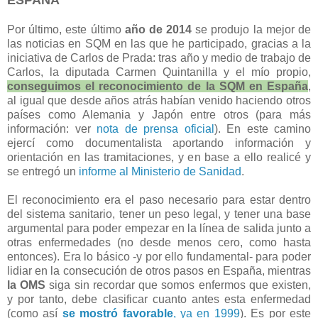
ESPAÑA
Por último, este último
año de 2014
se produjo la mejor de
las noticias en SQM en las que he participado, gracias a la
iniciativa de Carlos de Prada: tras año y medio de trabajo de
Carlos, la diputada Carmen Quintanilla y el mío propio,
conseguimos el reconocimiento de la SQM en España
,
al igual que desde años atrás habían venido haciendo otros
países como Alemania y Japón entre otros (para más
información: ver
nota de prensa oficial
). En este camino
ejercí como documentalista aportando información y
orientación en las tramitaciones, y en base a ello realicé y
se entregó un
informe al Ministerio de Sanidad
.
El reconocimiento era el paso necesario para estar dentro
del sistema sanitario, tener un peso legal, y tener una base
argumental para poder empezar en la línea de salida junto a
otras enfermedades (no desde menos cero, como hasta
entonces). Era lo básico -y por ello fundamental- para poder
lidiar en la consecución de otros pasos en España, mientras
la OMS
siga sin recordar que somos enfermos que existen,
y por tanto, debe clasificar cuanto antes esta enfermedad
(como así
se mostró favorable
, ya en 1999
). Es por este