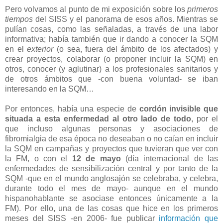
Pero volvamos al punto de mi exposición sobre los
primeros
tiempos
del SISS y el panorama de esos años. Mientras se
pulían cosas, como las señaladas, a través de una labor
informativa; había también que ir dando a conocer la SQM
en el
exterior
(o sea, fuera del ámbito de los afectados) y
crear proyectos, colaborar (o proponer incluir la SQM) en
otros, conocer (y aglutinar) a los profesionales sanitarios y
de otros ámbitos que -con buena voluntad- se iban
interesando en la SQM…
Por entonces, había una especie de
cordón invisible que
situada a esta enfermedad al otro lado de todo
, por el
que incluso algunas personas y asociaciones de
fibromialgia de esa época no deseaban o no caían en incluir
la SQM en campañas y proyectos que tuvieran que ver con
la FM, o con el
12 de mayo
(día internacional de las
enfermedades de sensibilización central y por tanto de la
SQM -que en el mundo anglosajón se celebraba, y celebra,
durante todo el mes de mayo- aunque en el mundo
hispanohablante se asociase entonces únicamente a la
FM). Por ello, una de las cosas que hice en los primeros
meses del SISS -en 2006- fue publicar
información que