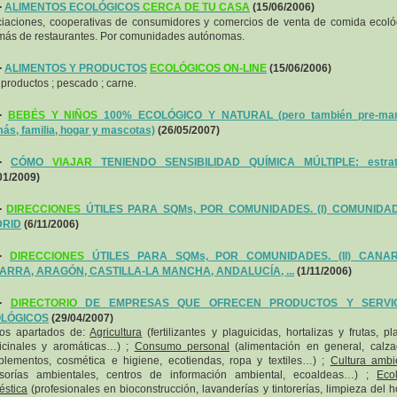
-
ALIMENTOS ECOLÓGICOS
CERCA DE TU CASA
(15/06/2006)
iaciones, cooperativas de consumidores y comercios de venta de comida ecoló
ás de restaurantes. Por comunidades autónomas.
-
ALIMENTOS Y PRODUCTOS
ECOLÓGICOS ON-LINE
(15/06/2006)
iproductos ; pescado ; carne.
-
BEBÉS Y NIÑOS
100% ECOLÓGICO Y NATURAL (pero también pre-ma
s, familia, hogar y mascotas)
(26/05/2007)
-
CÓMO
VIAJAR
TENIENDO SENSIBILIDAD QUÍMICA MÚLTIPLE: estrat
01/2009)
-
DIRECCIONES
ÚTILES PARA SQMs, POR COMUNIDADES. (I) COMUNIDA
RID
(6/11/2006)
-
DIRECCIONES
ÚTILES PARA SQMs, POR COMUNIDADES. (II) CANAR
ARRA, ARAGÓN, CASTILLA-LA MANCHA, ANDALUCÍA, ...
(1/11/2006)
-
DIRECTORIO
DE EMPRESAS QUE OFRECEN PRODUCTOS Y SERVIC
LÓGICOS
(29/04/2007)
los apartados de:
Agricultura
(fertilizantes y plaguicidas, hortalizas y frutas, pl
icinales y aromáticas…) ;
Consumo personal
(alimentación en general, calz
lementos, cosmética e higiene, ecotiendas, ropa y textiles…) ;
Cultura ambi
esorías ambientales, centros de información ambiental, ecoaldeas…) ;
Eco
stica
(profesionales en bioconstrucción, lavanderías y tintorerías, limpieza del h