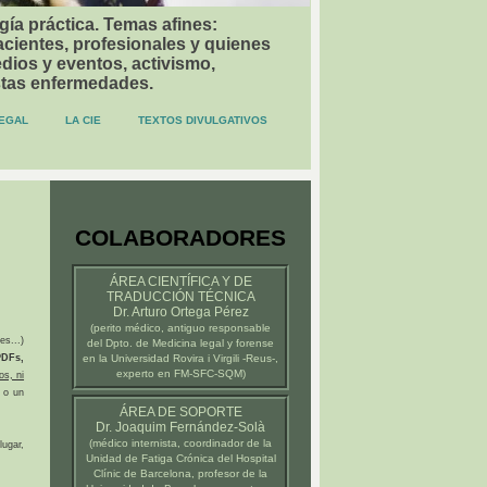
gía práctica. Temas afines:
acientes, profesionales y quienes
dios y eventos, activismo,
stas enfermedades.
EGAL
LA CIE
TEXTOS DIVULGATIVOS
COLABORADORES
ÁREA CIENTÍFICA Y DE
TRADUCCIÓN TÉCNICA
Dr. Arturo Ortega Pérez
(
perito médico
, antiguo responsable
es...)
del Dpto. de Medicina legal y forense
DFs,
en la
Universidad Rovira i Virgili -Reus-
,
experto en FM-SFC-SQM)
os, ni
 o un
ÁREA DE SOPORTE
Dr. Joaquim Fernández-Solà
(médico internista, coordinador de la
ugar,
Unidad de Fatiga Crónica del
Hospital
Clínic de Barcelona
, profesor de la