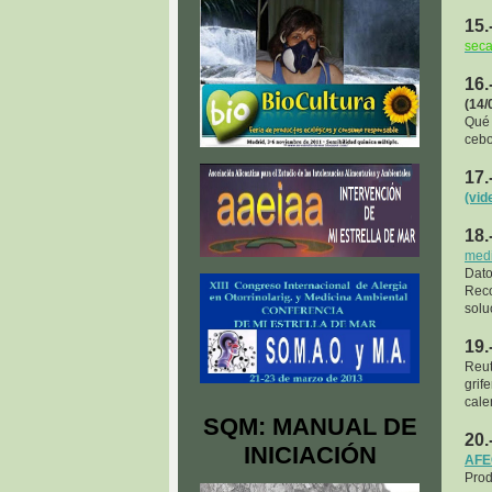
15.
sec
16.
(14/
Qué 
cebol
17.
(vid
18.
medi
Dat
Reco
solu
19.
Reut
grif
cale
SQM: MANUAL DE
20.
INICIACIÓN
AFEC
Prod