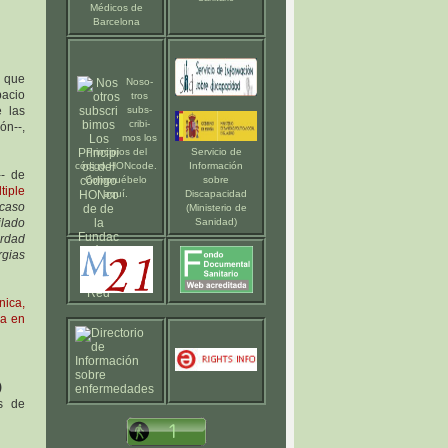
Médicos de
Barcelona
s que
Noso-
pacio
tros
 las
subs-
cribi-
ón--,
mos los
Principios del
Servicio de
código HONcode
.
Información
-- de
Compruébelo
sobre
tiple
aquí
.
Discapacidad
 caso
(Ministerio de
ilado
Sanidad)
ordad
rgias
ica,
da en
)
as de