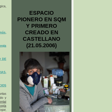
gica,
ESPACIO
PIONERO EN SQM
Y PRIMERO
CREADO EN
más,
CASTELLANO
(21.05.2006)
egia
D DE
IAS,
IOS
antas
ado y
ental
logía
ogar,