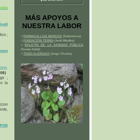
bolas
MÁS APOYOS A
NUESTRA LABOR
vol)
ico ;
☆
FARMACIA LUIS MARCOS
(Salamanca)
☆
FUNDACIÓN TERRA
(Jordi Miralles)
☆
BOLETÍN DE LA SANIDAD PÚBLICA
(Tomás Ardid)
ponen
☆
TODO ALERGIAS
(Jorge Churba)
orno,
006)
ir ;
es la
 (con
ente,
 POR