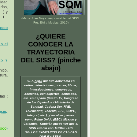
cidad
rías,
o…) y
…).
(María José Moya, responsable del
SISS
.
Fot. Elvira Megias. 2010)
aseo
¿QUIERE
CONOCER LA
y el
TRAYECTORIA
DEL SISS? (pinche
AS Y
abajo)
nico,
ura,
VEA
AQUÍ
nuestro activismo en
radios, televisiones, prensa, libros,
investigaciones, congresos,
acciones, con expertos, entidades,
das ;
etc. en España (Cuatro TV, Congreso
de los Diputados / Ministerio de
Sanidad, Cadena Ser, RNE,
Telemadrid, Vocento, EFE, COPE,
MIR
Integral, etc.), y en otros países
como Reino Unido (BBC), México y
Colombia. También puede ver que el
gico
)
SISS cuenta con TODOS LOS
SELLOS SANITARIOS DE CALIDAD
QUE EXISTEN.
.