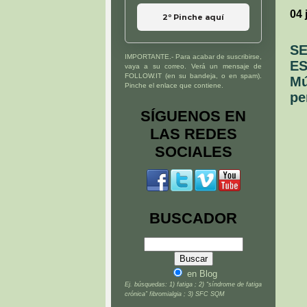
04 
2º Pinche aquí
SE
IMPORTANTE.- Para acabar de suscribirse,
ES
vaya a su correo. Verá un mensaje de
FOLLOW.IT (en su bandeja, o en spam).
Mú
Pinche el enlace que contiene.
pe
SÍGUENOS EN
LAS REDES
SOCIALES
BUSCADOR
en Blog
Ej. búsquedas: 1) fatiga ; 2) “síndrome de fatiga
crónica” fibromialgia ; 3) SFC SQM