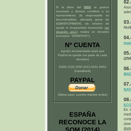
02.
Asoc
Si la labor del
SISS
te parece
necesaria y deseas contribuir a su
adem
mantenimiento (la responsable es
documentalista, afectada grave de
03.
SQM/SFC/FM/EHS, sin entorno de
Mult
ayuda ni incapacidad reconocida -
ver
situación
aquí
-)
realiza un donativo
(concepto: "DONATIVO"):
04.
mamá
Nº CUENTA
(opción recomendada dado que
05.
PayPal se queda con parte de cada
(25/
donativo)
ES06 2100 2550 4213 0031 9453
06.
(CaixaBank)
MAD
PAYPAL
07.
NAV
(Último paso: puedes imprimir recibo)
08.
ECO
En 
ESPAÑA
med
comp
RECONOCE LA
(as
SQM (2014)
domé