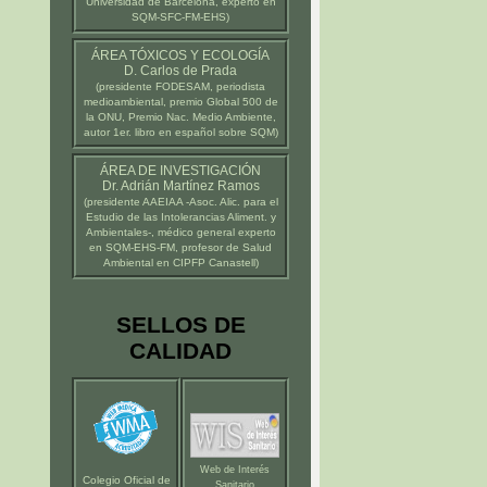
Universidad de Barcelona
, experto en
SQM-SFC-FM-EHS)
ÁREA TÓXICOS Y ECOLOGÍA
D. Carlos de Prada
(presidente
FODESAM
, periodista
medioambiental, premio Global 500 de
la ONU, Premio Nac. Medio Ambiente,
autor 1er. libro en español sobre SQM)
ÁREA DE INVESTIGACIÓN
Dr. Adrián Martínez Ramos
(presidente
AAEIAA
-Asoc. Alic. para el
Estudio de las Intolerancias Aliment. y
Ambientales-, médico general experto
en SQM-EHS-FM, profesor de Salud
Ambiental en
CIPFP Canastell
)
SELLOS DE
CALIDAD
Web de Interés
Colegio Oficial de
Sanitario