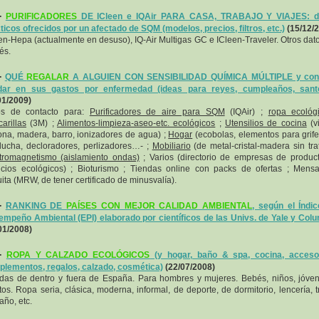
-
PURIFICADORES
DE ICleen e IQAir PARA CASA, TRABAJO Y VIAJES: d
ticos ofrecidos por un afectado de SQM (modelos, precios, filtros, etc.)
(15/12/
en-Hepa (actualmente en desuso), IQ-Air Multigas GC e ICleen-Traveler. Otros dat
és.
-
QUÉ
REGALAR
A ALGUIEN CON SENSIBILIDAD QUÍMICA MÚLTIPLE y con 
dar en sus gastos por enfermedad (ideas para reyes, cumpleaños, santos
01/2009)
os de contacto para:
Purificadores de aire para SQM
(IQAir) ;
ropa ecológ
arillas
(3M) ;
Alimentos-limpieza-aseo-etc. ecológicos
;
Utensilios de cocina
(vi
cona, madera, barro, ionizadores de agua) ;
Hogar
(ecobolas, elementos para grife
ucha, decloradores, perlizadores…- ;
Mobiliario
(de metal-cristal-madera sin trat
tromagnetismo (aislamiento ondas)
; Varios (directorio de empresas de produc
icios ecológicos) ; Bioturismo ; Tiendas online con packs de ofertas ; Mensa
uita (MRW, de tener certificado de minusvalía).
-
RANKING DE
PAÍSES CON MEJOR CALIDAD AMBIENTAL
, según el Índi
mpeño Ambiental (EPI) elaborado por científicos de las Univs. de Yale y Col
01/2008)
-
ROPA Y CALZADO ECOLÓGICOS
(y hogar, baño & spa, cocina, accesor
lementos, regalos, calzado, cosmética)
(22/07/2008)
das de dentro y fuera de España. Para hombres y mujeres. Bebés, niños, jóve
tos. Ropa seria, clásica, moderna, informal, de deporte, de dormitorio, lencería, t
año, etc.