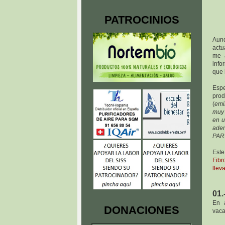
PATROCINIOS
Aunq
actu
me 
info
que 
Espe
prod
(
emi
muy 
en u
adem
PAR
Est
Fibr
llev
01.
En á
DONACIONES
vaca