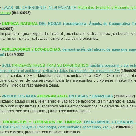
-
LAVAR SIN DETERGENTE, NI SUAVIZANTE:
Ecobolas, Ecoballs y Ecoperls (y 
adoras
)
(9/11/2008)
-
LIMPIEZA
NATURAL
DEL HOGAR (recopiladora: Ángels, de Cooperativa Trè
06/2007)
limpiar con: agua oxigenada ; alcohol ; bicarbonato sódico ; bórax ; carbonato sód
la ; limón ; patata ; sal ; talco ; vinagre ; varios ingredientes.
-
PERLIZADORES Y ECO-DUCHAS
: demostración del ahorro de agua que su
eo)
(1/02/2008)
-
SQM:
PRIMEROS PASOS TRAS SU DIAGNÓSTICO
(análisis personal y del ent
das de control ambiental, evitación,
datos localización de mascarillas 3M
(15/06/2
os de contacto 3M ; Modelos más frecuentes para SQM ; Qué modelo eleg
mendaciones de conservación para las mascarillas ; ¿Ponerse mascarilla 
ción? ; Medidas razonables a tomar.
-
PRODUCTOS PARA
AHORRAR AGUA
EN CASAS Y EMPRESAS
(21/04/2007)
ilizando aguas grises, reteniendo el vaciado de inodoros, disminuyendo el agua
ería o con dispositivos). Dispositivos para electrodomésticos, calderas de agua cali
ntadores eléctricos, piscinas, jardín. Recomendaciones.
-
PRODUCTOS Y UTENSILIOS DE LIMPIEZA
USUALMENTE UTILIZADOS
TADOS DE SSQM (I. Para hogar, comunidades de vecinos, etc.)
(19/08/2008)
uctos caseros, productos comerciales, utensilios.