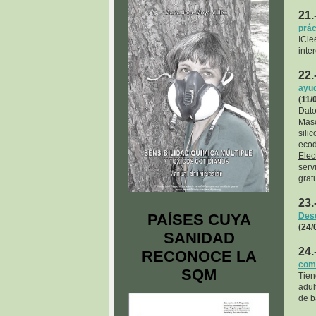
21.
prác
ICle
inter
22.
ayu
(11/
Dat
Masc
sili
ecod
Elec
serv
grat
23.
PAÍSES CUYA
Dese
(24/
SANIDAD
24.
RECONOCE LA
comp
SQM
Tien
adul
de b