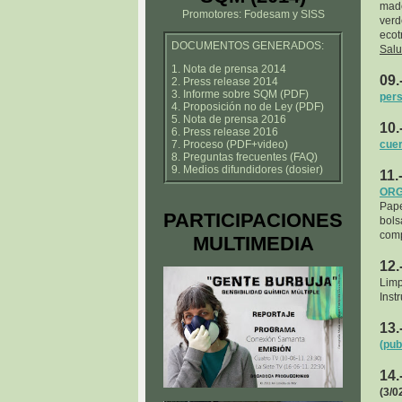
made
Promotores: Fodesam y SISS
ver
ecot
DOCUMENTOS GENERADOS:
Sal
1. Nota de prensa 2014
09.
2. Press release 2014
3. Informe sobre SQM (PDF)
pers
4. Proposición no de Ley (PDF)
5. Nota de prensa 2016
10.
6. Press release 2016
7. Proceso (PDF+video)
cuer
8. Preguntas frecuentes (FAQ)
9. Medios difundidores (dosier)
11.
ORG
Pape
PARTICIPACIONES
bol
comp
MULTIMEDIA
12.
Limp
Inst
13.
(pub
14.
(3/0