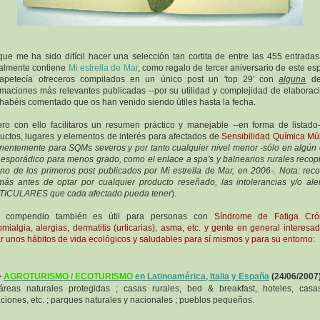
ue me ha sido difícil hacer una selección tan cortita de entre las 455 entrada
almente contiene
Mi estrella de Mar
, como regalo de tercer aniversario de este es
apetecía ofreceros compilados en un único post un 'top 29' con
alguna
de
rmaciones más relevantes publicadas --por su utilidad y complejidad de elaboraci
habéis comentado que os han venido siendo útiles hasta la fecha.
ro con ello facilitaros un resumen práctico y manejable --en forma de listado
uctos, lugares y elementos de interés para afectados de
Sensibilidad Química Múl
nentemente para SQMs severos y por tanto cualquier nivel menor -sólo en algún
esporádico para menos grado, como el enlace a spa's y balnearios rurales recop
no de los primeros post publicados por Mi estrella de Mar, en 2006-. Nota: rec
ás antes de optar por cualquier producto reseñado, las intolerancias y/o ale
TICULARES que cada afectado pueda tener
).
e compendio también es útil para personas con
Síndrome de Fatiga Crón
omialgia, alergias, dermatitis (urticarias), asma, etc. y gente en general interesa
ar unos hábitos de vida ecológicos y saludables para sí mismos y para su entorno
:
-
AGROTURISMO / ECOTURISMO
en Latinoamérica, Italia y España
(24/06/2007
reas naturales protegidas ; casas rurales, bed & breakfast, hoteles, cas
ciones, etc. ; parques naturales y nacionales ; pueblos pequeños.