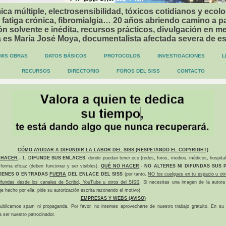
ca múltiple, electrosensibilidad, tóxicos cotidianos y ecolo
 fatiga crónica, fibromialgia… 20 años abriendo camino a p
n solvente e inédita, recursos prácticos, divulgación en me
a es María José Moya, documentalista afectada severa de e
MIS OBRAS
DATOS BÁSICOS
PROTOCOLOS
INVESTIGACIONES
L
RECURSOS
DIRECTORIO
FOROS DEL SISS
CONTACTO
CÓMO AYUDAR A DIFUNDIR LA LABOR DEL SISS (RESPETANDO EL COPYRIGHT)
 HACER
.- 1.
DIFUNDE SUS ENLACES
, donde puedan tener eco (redes, foros, medios, médicos, hospital
forma eficaz (deben funcionar y ser visibles).
QUÉ NO HACER
.-
NO ALTERES NI DIFUNDAS SUS P
GENES O ENTRADAS
FUERA
DEL ENLACE DEL SISS
(por tanto,
NO los cuelgues en tu espacio u otr
difundas desde los canales de Scribd, YouTube u otros del SISS
. Si necesitas una imagen de la autora
ge hecho por ella, pide su autorización escrita razonando el motivo)
EMPRESAS Y WEBS (AVISO)
ublicamos spam ni propaganda. Por favor, no intentes aprovecharte de nuestro trabajo gratuito. En su l
a ser nuestro patrocinador.