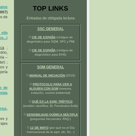
TOP LINKS
atos
2007)
os de
-Entradas de obligada lectura-
SSC GENERAL
ello
☆
CIE DE ESPAÑA
(códigos de
...)
diagnóstico para SQM, SFC y FM)
ica
;
☆
CIE DE ESPAÑA
(códigos de
drio,
diagnóstico para EHS)
ría –
ar) ;
tos y
SQM GENERAL
jería
☆
MANUAL DE INICIACIÓN
(2016)
☆
PROTOCOLO PARA VER A
ce de
ALGUIEN CON SQM
(asepsia,
umbia
evitación, control ambiental)
☆
QUÉ ES LA SQM: TRÍPTICO
(revisión científica: Dr. Fernández-Solà)
ios,
☆
SENSIBILIDAD QUÍMICA MÚLTIPLE
nes y
(preguntas frecuentes -FAQ-)
rajes
☆
12 DE MAYO
(por qué es el Día
Internacional de la sqm, sfc, fm…)