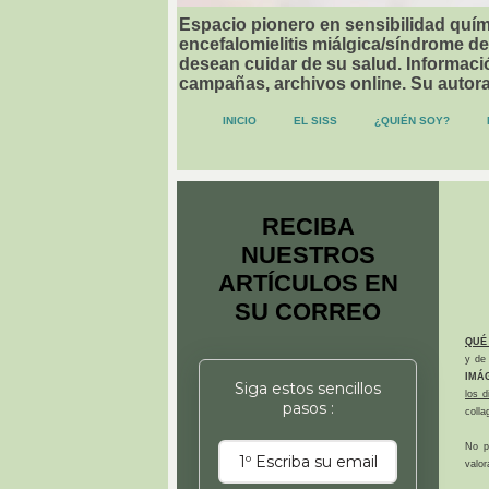
Espacio pionero en sensibilidad quími
encefalomielitis miálgica/síndrome de
desean cuidar de su salud. Informació
campañas, archivos online. Su autor
INICIO
EL SISS
¿QUIÉN SOY?
RECIBA
NUESTROS
ARTÍCULOS EN
SU CORREO
QUÉ
y de 
IMÁ
Siga estos sencillos
los 
pasos :
colla
No p
valor