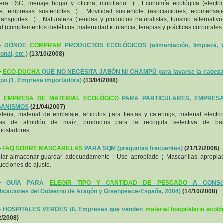
ra FSC, menaje hogar y oficina, mobiliario…) ;
Economía ecológica
(electri
de, empresas sostenibles…) ;
Movilidad sostenible
(asociaciones, ecomensaje
ransportes…) ;
Naturaleza
(tiendas y productos naturalistas, turismo alternativ
ud
(complementos dietéticos, maternidad e infancia, terapias y prácticas corporales
-
DÓNDE
COMPRAR
PRODUCTOS ECOLÓGICOS (alimentación, limpieza, 
onal, etc.)
(13/10/2008)
-
ECO-DUCHA
QUE NO NECESITA JABÓN NI CHAMPÚ para lavarse la cabeza 
po (1. Empresa importadora)
(13/04/2008)
-
EMPRESA DE MATERIAL ECOLÓGICO
PARA PARTICULARES, EMPRES
ANISMOS
(21/04/2007)
lería, material de embalaje, artículos para fiestas y caterings, material electró
sas de almidón de maíz, productos para la recogida selectiva de bas
ostadores.
-
FAQ SOBRE MASCARILLAS
PARA SQM (preguntas frecuentes)
(21/12/2006)
iar-almacenar-guardar adecuadamente ; Uso apropiado ; Mascarillas apropia
rucciones de ajuste.
-
GUÍA PARA
ELEGIR TIPO Y CANTIDAD DE PESCADO
A CONSU
licaciones del Gobierno de Aragón y Greenpeace-España, 2004)
(14/10/2008)
-
HOSPITALES VERDES (II. Empresas que venden
material hospitalario ecoló
2/2008)