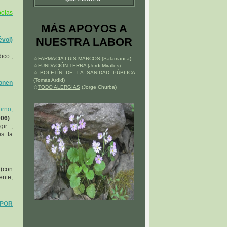
bolas
MÁS APOYOS A
NUESTRA LABOR
vol)
ico ;
☆
FARMACIA LUIS MARCOS
(Salamanca)
☆
FUNDACIÓN TERRA
(Jordi Miralles)
☆
BOLETÍN DE LA SANIDAD PÚBLICA
(Tomás Ardid)
ponen
☆
TODO ALERGIAS
(Jorge Churba)
orno,
006)
ir ;
es la
 (con
ente,
 POR