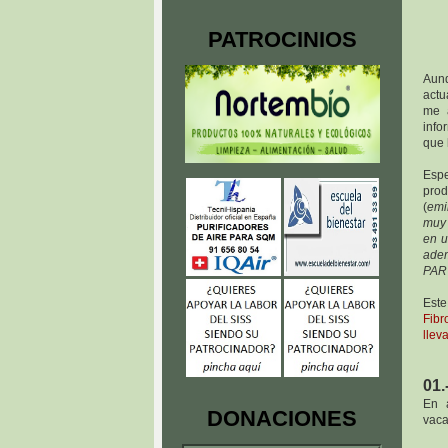
PATROCINIOS
Aunq
actu
me 
info
que 
Espe
prod
(
emi
muy 
en u
adem
PAR
Est
Fibr
llev
01.
En á
DONACIONES
vaca