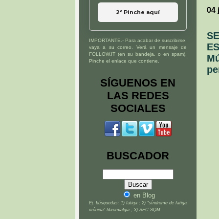
04 
2º Pinche aquí
SE
IMPORTANTE.- Para acabar de suscribirse,
ES
vaya a su correo. Verá un mensaje de
FOLLOW.IT (en su bandeja, o en spam).
Mú
Pinche el enlace que contiene.
pe
SÍGUENOS EN
LAS REDES
SOCIALES
BUSCADOR
en Blog
Ej. búsquedas: 1) fatiga ; 2) “síndrome de fatiga
crónica” fibromialgia ; 3) SFC SQM