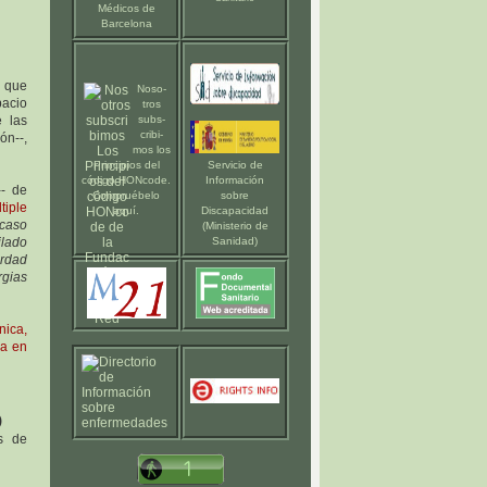
Médicos de
Barcelona
s que
Noso-
pacio
tros
 las
subs-
cribi-
ón--,
mos los
Principios del
Servicio de
código HONcode
.
Información
-- de
Compruébelo
sobre
tiple
aquí
.
Discapacidad
 caso
(Ministerio de
ilado
Sanidad)
ordad
rgias
ica,
da en
)
as de