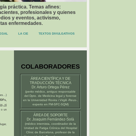
gía práctica. Temas afines:
acientes, profesionales y quienes
dios y eventos, activismo,
stas enfermedades.
EGAL
LA CIE
TEXTOS DIVULGATIVOS
COLABORADORES
ÁREA CIENTÍFICA Y DE
TRADUCCIÓN TÉCNICA
Dr. Arturo Ortega Pérez
(
perito médico
, antiguo responsable
es...)
del Dpto. de Medicina legal y forense
DFs,
en la
Universidad Rovira i Virgili -Reus-
,
experto en FM-SFC-SQM)
os, ni
 o un
ÁREA DE SOPORTE
Dr. Joaquim Fernández-Solà
(médico internista, coordinador de la
ugar,
Unidad de Fatiga Crónica del
Hospital
Clínic de Barcelona
, profesor de la