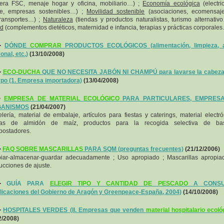
ra FSC, menaje hogar y oficina, mobiliario…) ;
Economía ecológica
(electri
de, empresas sostenibles…) ;
Movilidad sostenible
(asociaciones, ecomensaje
ransportes…) ;
Naturaleza
(tiendas y productos naturalistas, turismo alternativ
ud
(complementos dietéticos, maternidad e infancia, terapias y prácticas corporales
-
DÓNDE
COMPRAR
PRODUCTOS ECOLÓGICOS (alimentación, limpieza, 
onal, etc.)
(13/10/2008)
-
ECO-DUCHA
QUE NO NECESITA JABÓN NI CHAMPÚ para lavarse la cabeza 
po (1. Empresa importadora)
(13/04/2008)
-
EMPRESA DE MATERIAL ECOLÓGICO
PARA PARTICULARES, EMPRES
ANISMOS
(21/04/2007)
lería, material de embalaje, artículos para fiestas y caterings, material electró
sas de almidón de maíz, productos para la recogida selectiva de bas
ostadores.
-
FAQ SOBRE MASCARILLAS
PARA SQM (preguntas frecuentes)
(21/12/2006)
iar-almacenar-guardar adecuadamente ; Uso apropiado ; Mascarillas apropia
rucciones de ajuste.
-
GUÍA PARA
ELEGIR TIPO Y CANTIDAD DE PESCADO
A CONSU
licaciones del Gobierno de Aragón y Greenpeace-España, 2004)
(14/10/2008)
-
HOSPITALES VERDES (II. Empresas que venden
material hospitalario ecoló
2/2008)