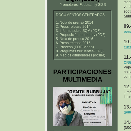
made
Promotores: Fodesam y SISS
ver
ecot
DOCUMENTOS GENERADOS:
Sal
1. Nota de prensa 2014
09.
2. Press release 2014
3. Informe sobre SQM (PDF)
pers
4. Proposición no de Ley (PDF)
5. Nota de prensa 2016
10.
6. Press release 2016
7. Proceso (PDF+video)
cuer
8. Preguntas frecuentes (FAQ)
9. Medios difundidores (dosier)
11.
ORG
Pape
PARTICIPACIONES
bol
comp
MULTIMEDIA
12.
Limp
Inst
13.
(pub
14.
(3/0