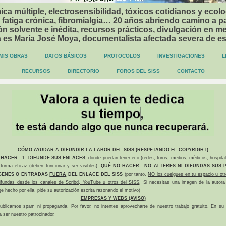
ca múltiple, electrosensibilidad, tóxicos cotidianos y ecolo
 fatiga crónica, fibromialgia… 20 años abriendo camino a p
n solvente e inédita, recursos prácticos, divulgación en me
a es María José Moya, documentalista afectada severa de e
MIS OBRAS
DATOS BÁSICOS
PROTOCOLOS
INVESTIGACIONES
L
RECURSOS
DIRECTORIO
FOROS DEL SISS
CONTACTO
CÓMO AYUDAR A DIFUNDIR LA LABOR DEL SISS (RESPETANDO EL COPYRIGHT)
 HACER
.- 1.
DIFUNDE SUS ENLACES
, donde puedan tener eco (redes, foros, medios, médicos, hospital
forma eficaz (deben funcionar y ser visibles).
QUÉ NO HACER
.-
NO ALTERES NI DIFUNDAS SUS P
GENES O ENTRADAS
FUERA
DEL ENLACE DEL SISS
(por tanto,
NO los cuelgues en tu espacio u otr
difundas desde los canales de Scribd, YouTube u otros del SISS
. Si necesitas una imagen de la autora
ge hecho por ella, pide su autorización escrita razonando el motivo)
EMPRESAS Y WEBS (AVISO)
ublicamos spam ni propaganda. Por favor, no intentes aprovecharte de nuestro trabajo gratuito. En su l
a ser nuestro patrocinador.