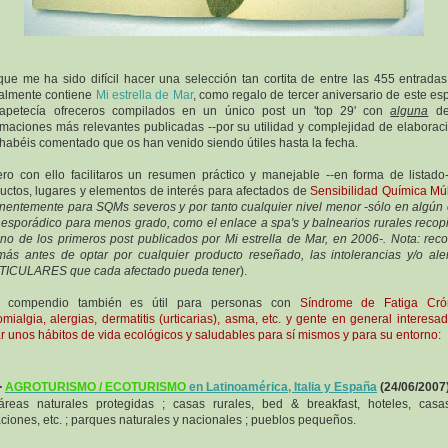
ue me ha sido difícil hacer una selección tan cortita de entre las 455 entrada
almente contiene
Mi estrella de Mar
, como regalo de tercer aniversario de este es
apetecía ofreceros compilados en un único post un 'top 29' con
alguna
de
rmaciones más relevantes publicadas --por su utilidad y complejidad de elaboraci
habéis comentado que os han venido siendo útiles hasta la fecha.
ro con ello facilitaros un resumen práctico y manejable --en forma de listado
uctos, lugares y elementos de interés para afectados de
Sensibilidad Química Múl
nentemente para SQMs severos y por tanto cualquier nivel menor -sólo en algún
esporádico para menos grado, como el enlace a spa's y balnearios rurales recop
no de los primeros post publicados por Mi estrella de Mar, en 2006-. Nota: rec
ás antes de optar por cualquier producto reseñado, las intolerancias y/o ale
TICULARES que cada afectado pueda tener
).
e compendio también es útil para personas con
Síndrome de Fatiga Crón
omialgia, alergias, dermatitis (urticarias), asma, etc. y gente en general interesa
ar unos hábitos de vida ecológicos y saludables para sí mismos y para su entorno
:
-
AGROTURISMO / ECOTURISMO
en Latinoamérica, Italia y España
(24/06/2007
reas naturales protegidas ; casas rurales, bed & breakfast, hoteles, cas
ciones, etc. ; parques naturales y nacionales ; pueblos pequeños.