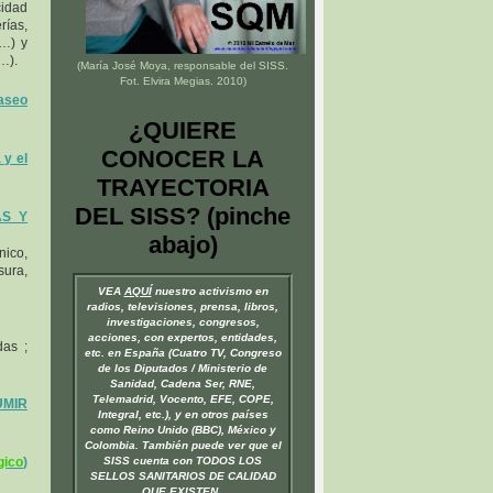
cidad
rías,
o…) y
…).
(María José Moya, responsable del
SISS
.
Fot. Elvira Megias. 2010)
aseo
¿QUIERE
CONOCER LA
y el
TRAYECTORIA
DEL SISS? (pinche
AS Y
abajo)
nico,
ura,
VEA
AQUÍ
nuestro activismo en
radios, televisiones, prensa, libros,
investigaciones, congresos,
acciones, con expertos, entidades,
das ;
etc. en España (Cuatro TV, Congreso
de los Diputados / Ministerio de
Sanidad, Cadena Ser, RNE,
Telemadrid, Vocento, EFE, COPE,
MIR
Integral, etc.), y en otros países
como Reino Unido (BBC), México y
Colombia. También puede ver que el
gico
)
SISS cuenta con TODOS LOS
SELLOS SANITARIOS DE CALIDAD
QUE EXISTEN.
.