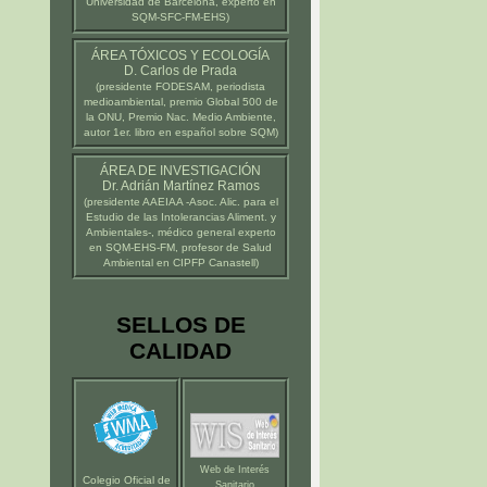
Universidad de Barcelona
, experto en
SQM-SFC-FM-EHS)
ÁREA TÓXICOS Y ECOLOGÍA
D. Carlos de Prada
(presidente
FODESAM
, periodista
medioambiental, premio Global 500 de
la ONU, Premio Nac. Medio Ambiente,
autor 1er. libro en español sobre SQM)
ÁREA DE INVESTIGACIÓN
Dr. Adrián Martínez Ramos
(presidente
AAEIAA
-Asoc. Alic. para el
Estudio de las Intolerancias Aliment. y
Ambientales-, médico general experto
en SQM-EHS-FM, profesor de Salud
Ambiental en
CIPFP Canastell
)
SELLOS DE
CALIDAD
Web de Interés
Colegio Oficial de
Sanitario