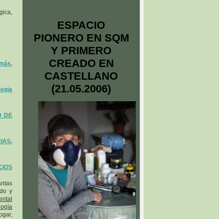
gica,
ESPACIO
PIONERO EN SQM
Y PRIMERO
CREADO EN
más,
CASTELLANO
(21.05.2006)
egia
D DE
IAS,
IOS
antas
ado y
ental
logía
ogar,