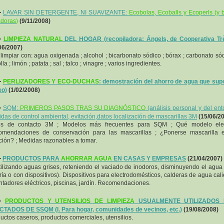
-
LAVAR SIN DETERGENTE, NI SUAVIZANTE:
Ecobolas, Ecoballs y Ecoperls (y 
adoras
)
(9/11/2008)
-
LIMPIEZA
NATURAL
DEL HOGAR (recopiladora: Ángels, de Cooperativa Trè
06/2007)
limpiar con: agua oxigenada ; alcohol ; bicarbonato sódico ; bórax ; carbonato sód
la ; limón ; patata ; sal ; talco ; vinagre ; varios ingredientes.
-
PERLIZADORES Y ECO-DUCHAS
: demostración del ahorro de agua que su
eo)
(1/02/2008)
-
SQM:
PRIMEROS PASOS TRAS SU DIAGNÓSTICO
(análisis personal y del ent
das de control ambiental, evitación,
datos localización de mascarillas 3M
(15/06/2
os de contacto 3M ; Modelos más frecuentes para SQM ; Qué modelo eleg
mendaciones de conservación para las mascarillas ; ¿Ponerse mascarilla 
ción? ; Medidas razonables a tomar.
-
PRODUCTOS PARA
AHORRAR AGUA
EN CASAS Y EMPRESAS
(21/04/2007)
ilizando aguas grises, reteniendo el vaciado de inodoros, disminuyendo el agua
ería o con dispositivos). Dispositivos para electrodomésticos, calderas de agua cali
ntadores eléctricos, piscinas, jardín. Recomendaciones.
-
PRODUCTOS Y UTENSILIOS DE LIMPIEZA
USUALMENTE UTILIZADOS
TADOS DE SSQM (I. Para hogar, comunidades de vecinos, etc.)
(19/08/2008)
uctos caseros, productos comerciales, utensilios.