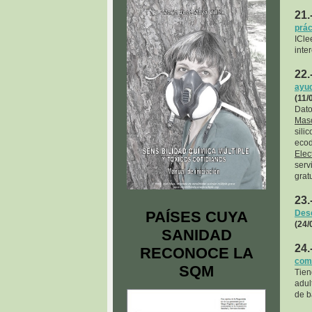
21.
prác
ICle
inter
22.
ayu
(11/
Dat
Masc
sili
ecod
Elec
serv
grat
23.
PAÍSES CUYA
Dese
(24/
SANIDAD
24.
RECONOCE LA
comp
SQM
Tien
adul
de b