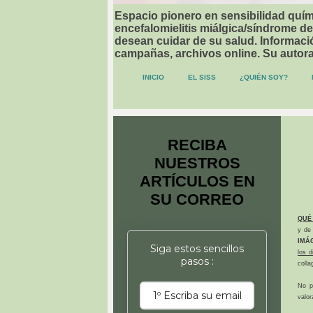
Espacio pionero en sensibilidad quími
encefalomielitis miálgica/síndrome de
desean cuidar de su salud. Informació
campañas, archivos online. Su autor
INICIO
EL SISS
¿QUIÉN SOY?
RECIBA
NUESTROS
ARTÍCULOS EN
SU CORREO
QUÉ
y de 
IMÁ
Siga estos sencillos
los 
pasos :
colla
No p
valor