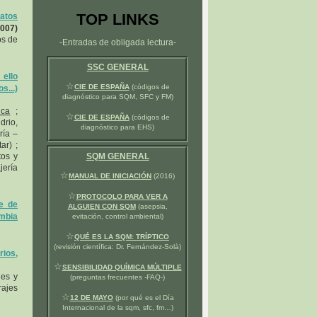
TOP LINKS
atos
2007)
os de
-Entradas de obligada lectura-
SSC GENERAL
ello
☆
CIE DE ESPAÑA
(códigos de
...)
diagnóstico para SQM, SFC y FM)
ica
;
☆
CIE DE ESPAÑA
(códigos de
drio,
diagnóstico para EHS)
ría –
ar) ;
tos y
SQM GENERAL
jería
☆
MANUAL DE INICIACIÓN
(2016)
☆
PROTOCOLO PARA VER A
ce de
ALGUIEN CON SQM
(asepsia,
umbia
evitación, control ambiental)
☆
QUÉ ES LA SQM: TRÍPTICO
(revisión científica: Dr. Fernández-Solà)
ios,
☆
SENSIBILIDAD QUÍMICA MÚLTIPLE
nes y
(preguntas frecuentes -FAQ-)
rajes
☆
12 DE MAYO
(por qué es el Día
Internacional de la sqm, sfc, fm…)