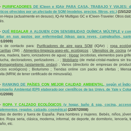
-
PURIFICADORES
DE ICleen e IQAir PARA CASA, TRABAJO Y VIAJES: d
ticos ofrecidos por un afectado de SQM (modelos, precios, filtros, etc.)
(15/12/
en-Hepa (actualmente en desuso), IQ-Air Multigas GC e ICleen-Traveler. Otros dat
és.
-
QUÉ
REGALAR
A ALGUIEN CON SENSIBILIDAD QUÍMICA MÚLTIPLE y con 
dar en sus gastos por enfermedad (ideas para reyes, cumpleaños, santos
01/2009)
os de contacto para:
Purificadores de aire para SQM
(IQAir) ;
ropa ecológ
arillas
(3M) ;
Alimentos-limpieza-aseo-etc. ecológicos
;
Utensilios de cocina
(vi
cona, madera, barro, ionizadores de agua) ;
Hogar
(ecobolas, elementos para grife
ucha, decloradores, perlizadores…- ;
Mobiliario
(de metal-cristal-madera sin trat
tromagnetismo (aislamiento ondas)
; Varios (directorio de empresas de produc
icios ecológicos) ; Bioturismo ; Tiendas online con packs de ofertas ; Mensa
uita (MRW, de tener certificado de minusvalía).
-
RANKING DE
PAÍSES CON MEJOR CALIDAD AMBIENTAL
, según el Índi
mpeño Ambiental (EPI) elaborado por científicos de las Univs. de Yale y Col
01/2008)
-
ROPA Y CALZADO ECOLÓGICOS
(y hogar, baño & spa, cocina, accesor
lementos, regalos, calzado, cosmética)
(22/07/2008)
das de dentro y fuera de España. Para hombres y mujeres. Bebés, niños, jóve
tos. Ropa seria, clásica, moderna, informal, de deporte, de dormitorio, lencería, t
año, etc.