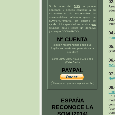
02.
Asoc
Si la labor del
SISS
te parece
necesaria y deseas contribuir a su
adem
mantenimiento (la responsable es
documentalista, afectada grave de
03.
SQM/SFC/FM/EHS, sin entorno de
Mult
ayuda ni incapacidad reconocida -
ver
situación
aquí
-)
realiza un donativo
(concepto: "DONATIVO"):
04.
mamá
Nº CUENTA
(opción recomendada dado que
05.
PayPal se queda con parte de cada
(25/
donativo)
ES06 2100 2550 4213 0031 9453
06.
(CaixaBank)
MAD
PAYPAL
07.
NAV
(Último paso: puedes imprimir recibo)
08.
ECO
En 
ESPAÑA
med
comp
RECONOCE LA
(as
SQM (2014)
domé