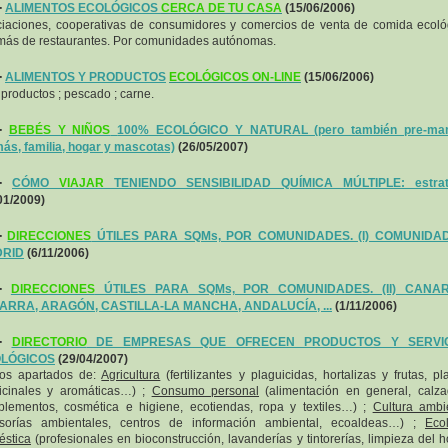
-
ALIMENTOS ECOLÓGICOS
CERCA DE TU CASA
(15/06/2006)
iaciones, cooperativas de consumidores y comercios de venta de comida ecoló
ás de restaurantes. Por comunidades autónomas.
-
ALIMENTOS Y PRODUCTOS
ECOLÓGICOS ON-LINE
(15/06/2006)
iproductos ; pescado ; carne.
-
BEBÉS Y NIÑOS
100% ECOLÓGICO Y NATURAL (pero también pre-ma
s, familia, hogar y mascotas)
(26/05/2007)
-
CÓMO
VIAJAR
TENIENDO SENSIBILIDAD QUÍMICA MÚLTIPLE: estrat
01/2009)
-
DIRECCIONES
ÚTILES PARA SQMs, POR COMUNIDADES. (I) COMUNIDA
RID
(6/11/2006)
-
DIRECCIONES
ÚTILES PARA SQMs, POR COMUNIDADES. (II) CANAR
ARRA, ARAGÓN, CASTILLA-LA MANCHA, ANDALUCÍA, ...
(1/11/2006)
-
DIRECTORIO
DE EMPRESAS QUE OFRECEN PRODUCTOS Y SERVIC
LÓGICOS
(29/04/2007)
los apartados de:
Agricultura
(fertilizantes y plaguicidas, hortalizas y frutas, pl
icinales y aromáticas…) ;
Consumo personal
(alimentación en general, calz
lementos, cosmética e higiene, ecotiendas, ropa y textiles…) ;
Cultura ambi
esorías ambientales, centros de información ambiental, ecoaldeas…) ;
Eco
stica
(profesionales en bioconstrucción, lavanderías y tintorerías, limpieza del h