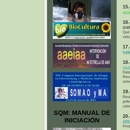
15.
sec
16.
(14/
Qué 
cebol
17.
(vid
18.
medi
Dat
Reco
solu
19.
Reut
grif
cale
SQM: MANUAL DE
20.
INICIACIÓN
AFEC
Prod