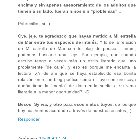
encima y sin apenas asesoramiento de los adultos que
tienen a su lado, fueran niños sin “problemas”
…
Pobrecillos, si :-(
Oye, jeje,
te agradezco que hayas metido a Mi estrella
de Mar entre tus espacios de interés
. Y lo de la relación
de Mi estrella de Mar con tu blog de poesía… mmm,
podemos buscarle una, jeje. Por ejemplo, que cuando
escribo tengo a veces más un estilo literario que uno
propiamente “de calle”, y eso es porque me encanta la
lectura. ¿Y de ahí que se haya establecido esa bonita
relación entre un blog poético como el tuyo con uno cuya
dueña tiene la “manía” de dar rienda suelta a su vena
literaria a la menor oportunidad? :-D
Besos, Sylvia, y otro para esos nietos tuyos
, de los que
hoy nos hemos acordado a través de nuestros escritos ;-)
Responder
Anónimo
14/6/09 17:24