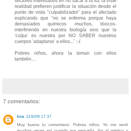
sectores interesados en no sacar a la luz la triste
realidad prefieren justificar la situación desde el
punto de vista "culpabilizador" para el afectado
explicando que "no se enferma porque haya
demasiados químicos -muchos, tóxicos-
interfiriendo en nuestra biología sino que la
'culpa' es nuestra por NO SABER nuestros
cuerpos 'adaptarse' a ellos..." :-(
Pobres niños, ahora la toman con ellos
también…
7 comentarios:
kira
11/6/09 17:37
Muy bueno tu comentario. Pobres niños. Yo me sentí
muchas veces así cuando era pequeña, iba al médico y