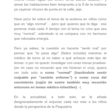
airear las habitaciones bien tempranito a la 8 de la mañana
ya cayeran chuzos de punta en la calle, jeje.
Hace poco leí sobre el tema de la acetona en niños como
que es “algo normal”… pero qué quieres que te diga : ese
ponerse mala cada X tiempo con el tema no creo que sea
muy “normal”, sobretodo si se compara con mi hermano
que rebosaba energía.
Pero ya sabes, la cuestión es hacerte “sentir mal” por
pensar que “te pasa algo” (fiebre incluida) mientras el
médico de turno al no saber a qué achacar este tipo de
temas -o por no querer investigar con unas meras pruebas-
(en mi caso no recuerdo que me hicieran ni una), quiera
ver todo esto
o como “normal” (haciéndote sentir
culpable por “sentirte enfermo”) o como cosa del
crecimiento (cajón de sastre también muy recurrido
entonces en temas médico-infantiles)
:-(
En la actualidad, a todo esto, se le añade
desgraciadamente el enjuiciar cada vez más a los niños
desde la perspectiva de la Psiquiatría.