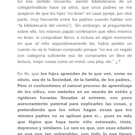
En ese sentido recuerdo, siendo bibiliotecaria de un
colegio/instituto hace ya años, que unos padres se me
quejaron de que los hijos “no leían” en casa (queja, por otra
parte, muy frecuente entre los padres cuando hablan con
“la bibliotecaria del centro”). Sin embargo, al preguntarles
sobre ello, los mismos papás confesaron que ellos mismos
no leían, ni compraban libros, e incluso en algún momento
en que el niño espontáneamente les había pedido un
cuento no se lo habían comprado porque “no era un regalo
con categoría suficiente eso de comprarles un libro de
lectura, mejor cosas como un móvil, una play, etc.” ¿?.
En fin, que
los hijos aprenden de lo que ven, como es
obvio, sea de la Sociedad, de la familia, de los padres..
Pero si confundimos el natural proceso de aprendizaje
de los niños, con meterles en un mundo de estrés y
rigideces horarias llevadas al extremo, con poco
asesoramiento paternal para explicarles las cosas, y
pretendiendo que los niños hagan cosas que los
mismos padres no se aplican para si… pues es más
que lógico que haya tanto niño estresado, triste,
depresivo y similares. Lo raro es que, con esas edades
en que son tan vulnerables, con todo lo que tienen