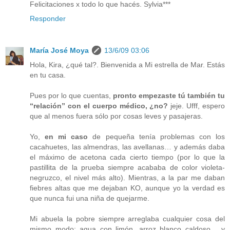
Felicitaciones x todo lo que hacés. Sylvia***
Responder
María José Moya
13/6/09 03:06
Hola, Kira, ¿qué tal?. Bienvenida a Mi estrella de Mar. Estás
en tu casa.
Pues por lo que cuentas,
pronto empezaste tú también tu
“relación” con el cuerpo médico, ¿no?
jeje. Ufff, espero
que al menos fuera sólo por cosas leves y pasajeras.
Yo,
en mi caso
de pequeña tenía problemas con los
cacahuetes, las almendras, las avellanas… y además daba
el máximo de acetona cada cierto tiempo (por lo que la
pastillita de la prueba siempre acababa de color violeta-
negruzco, el nivel más alto). Mientras, a la par me daban
fiebres altas que me dejaban KO, aunque yo la verdad es
que nunca fui una niña de quejarme.
Mi abuela la pobre siempre arreglaba cualquier cosa del
mismo modo: agua con limón, arroz blanco caldoso… y