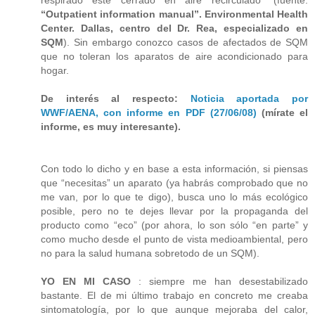
respirado esté cerrado en aire recirculado” (fuente:
“Outpatient information manual”. Environmental Health
Center. Dallas, centro del Dr. Rea, especializado en
SQM
). Sin embargo conozco casos de afectados de SQM
que no toleran los aparatos de aire acondicionado para
hogar.
De interés al respecto:
Noticia aportada por
WWF/AENA, con informe en PDF (27/06/08)
(mírate el
informe, es muy interesante).
Con todo lo dicho y en base a esta información, si piensas
que “necesitas” un aparato (ya habrás comprobado que no
me van, por lo que te digo), busca uno lo más ecológico
posible, pero no te dejes llevar por la propaganda del
producto como “eco” (por ahora, lo son sólo “en parte” y
como mucho desde el punto de vista medioambiental, pero
no para la salud humana sobretodo de un SQM).
YO EN MI CASO
: siempre me han desestabilizado
bastante. El de mi último trabajo en concreto me creaba
sintomatología, por lo que aunque mejoraba del calor,