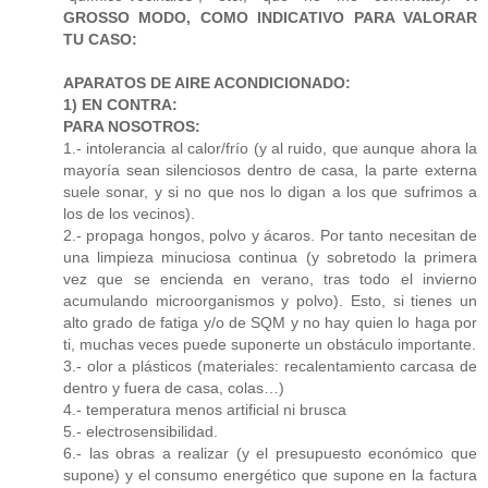
GROSSO MODO, COMO INDICATIVO PARA VALORAR
TU CASO:
APARATOS DE AIRE ACONDICIONADO:
1) EN CONTRA:
PARA NOSOTROS:
1.- intolerancia al calor/frío (y al ruido, que aunque ahora la
mayoría sean silenciosos dentro de casa, la parte externa
suele sonar, y si no que nos lo digan a los que sufrimos a
los de los vecinos).
2.- propaga hongos, polvo y ácaros. Por tanto necesitan de
una limpieza minuciosa continua (y sobretodo la primera
vez que se encienda en verano, tras todo el invierno
acumulando microorganismos y polvo). Esto, si tienes un
alto grado de fatiga y/o de SQM y no hay quien lo haga por
ti, muchas veces puede suponerte un obstáculo importante.
3.- olor a plásticos (materiales: recalentamiento carcasa de
dentro y fuera de casa, colas…)
4.- temperatura menos artificial ni brusca
5.- electrosensibilidad.
6.- las obras a realizar (y el presupuesto económico que
supone) y el consumo energético que supone en la factura