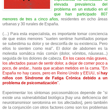
elevada prevalencia del
problema en un estudio en el
que han participado 807
menores de tres a cinco años
, residentes en ocho áreas
urbanas y 30 rurales de España.
(…) Para esta especialista, es importante tomar conciencia
de que estos menores "suelen sentirse humillados porque
se subestima su dolor y se desconfía de su existencia. Pero
ellos lo sienten como real". El dolor de abdomen es la
molestia somática más común (dolor, vómitos, náuseas...)
seguida de los dolores de cabeza.
En los casos más graves,
los afectados pasan de sentir dolor, a dejar de comer poco a
poco, de andar... hasta que acaban metidos en la cama. "En
España no hay casos, pero en Reino Unido y EEUU, sí
hay
niños con Síndrome de Fatiga Crónica debido a un
problema de psicomatización
".
Experimentar los síntomas psicosomáticos depende de "si
existe una vulnerabilidad biológica [hay una deficiencia del
neurotransmisor serotonina en los afectados], pero también
de la conjunción con otros factores como son los problemas