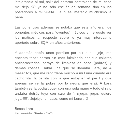
intolerancia al sol, salir del entorno controlado de mi casa
me dejó KO ya no sólo ese fin de semana sino en los
posteriores a mi vuelta… aún así mereció muchísimo la
pena.
Las ponencias además se notaba que este año eran de
ponentes médicos para “oyentes” médicos y me gustó ver
los matices al respecto sobre lo ya muy interesante
aportado sobre SQM en años anteriores.
Y además había unos perrillos por allí que… jeje, me
encantó tocar perros sin caer fulminada por sus collares
antiparasitarios, sprays de limpieza en seco (pobres) y
demás cositas. Había una que se llamaba Lara, de 4
mesecitos, que me recordaba mucho a mi Luna cuando era
cachorrita (la perrita con la que estoy en el perfil y que
apenas se ve la pobre por lo negra que era). A Lara
también se la podía coger con una sola mano y todo el rato
andaba detrás tuya con cara de “¡¡¡¡jugar, jugar, quiero
jugar!!!!”. Jejejeje, un caso, como mi Luna :-D
Besos Lara.
Uy, perdón, Tania ;-)))))