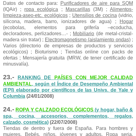
Datos de contacto para:
Purificadores de aire para SQM
(IQAir) ;
ropa ecológica
;
Mascarillas
(3M) ;
Alimentos-
limpieza-aseo-etc. ecológicos
;
Utensilios de cocina
(vidrio,
silicona, madera, barro, ionizadores de agua) ;
Hogar
(ecobolas, elementos para grifería –ecoducha,
decloradores, perlizadores…- ;
Mobiliario
(de metal-cristal-
madera sin tratar) ;
Electromagnetismo (aislamiento ondas)
;
Varios (directorio de empresas de productos y servicios
ecológicos) ; Bioturismo ; Tiendas online con packs de
ofertas ; Mensajería gratuita (MRW, de tener certificado de
minusvalía).
23.-
RANKING DE
PAÍSES CON MEJOR CALIDAD
AMBIENTAL
, según el Índice de Desempeño Ambiental
(EPI) elaborado por científicos de las Univs. de Yale y
Columbia
(24/01/2008)
24.-
ROPA Y CALZADO ECOLÓGICOS
(y hogar, baño &
spa, cocina, accesorios, complementos, regalos,
calzado, cosmética)
(22/07/2008)
Tiendas de dentro y fuera de España. Para hombres y
mujeres. Bebés, niños, jóvenes y adultos. Ropa seria,