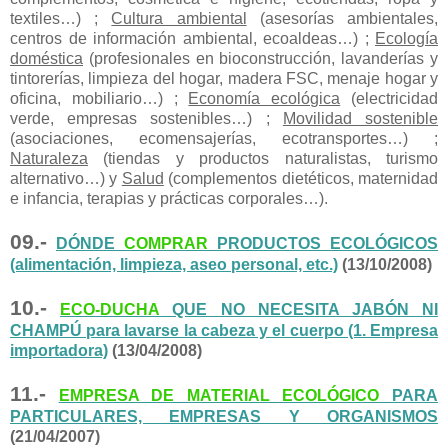
textiles…) ;
Cultura ambiental
(asesorías ambientales,
centros de información ambiental, ecoaldeas…) ;
Ecología
doméstica
(profesionales en bioconstrucción, lavanderías y
tintorerías, limpieza del hogar, madera FSC, menaje hogar y
oficina, mobiliario…) ;
Economía ecológica
(electricidad
verde, empresas sostenibles…) ;
Movilidad sostenible
(asociaciones, ecomensajerías, ecotransportes…) ;
Naturaleza
(tiendas y productos naturalistas, turismo
alternativo…) y
Salud
(complementos dietéticos, maternidad
e infancia, terapias y prácticas corporales…).
09.-
DÓNDE
COMPRAR
PRODUCTOS ECOLÓGICOS
(alimentación, limpieza, aseo personal, etc.)
(13/10/2008)
10.-
ECO-DUCHA
QUE NO NECESITA JABÓN NI
CHAMPÚ para lavarse la cabeza y el cuerpo (1. Empresa
importadora)
(13/04/2008)
11.-
EMPRESA DE MATERIAL ECOLÓGICO
PARA
PARTICULARES, EMPRESAS Y ORGANISMOS
(21/04/2007)