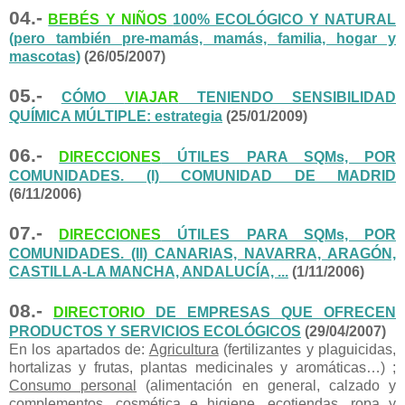
04.-
BEBÉS Y NIÑOS
100% ECOLÓGICO Y NATURAL
(pero también pre-mamás, mamás, familia, hogar y
mascotas)
(26/05/2007)
05.-
CÓMO
VIAJAR
TENIENDO SENSIBILIDAD
QUÍMICA MÚLTIPLE: estrategia
(25/01/2009)
06.-
DIRECCIONES
ÚTILES PARA SQMs, POR
COMUNIDADES. (I) COMUNIDAD DE MADRID
(6/11/2006)
07.-
DIRECCIONES
ÚTILES PARA SQMs, POR
COMUNIDADES. (II) CANARIAS, NAVARRA, ARAGÓN,
CASTILLA-LA MANCHA, ANDALUCÍA, ...
(1/11/2006)
08.-
DIRECTORIO
DE EMPRESAS QUE OFRECEN
PRODUCTOS Y SERVICIOS ECOLÓGICOS
(29/04/2007)
En los apartados de:
Agricultura
(fertilizantes y plaguicidas,
hortalizas y frutas, plantas medicinales y aromáticas…) ;
Consumo personal
(alimentación en general, calzado y
complementos, cosmética e higiene, ecotiendas, ropa y