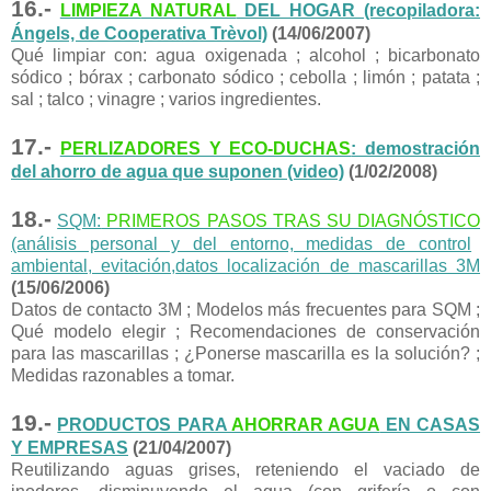
16.-
LIMPIEZA
NATURAL
DEL HOGAR (recopiladora:
Ángels, de Cooperativa Trèvol)
(14/06/2007)
Qué limpiar con: agua oxigenada ; alcohol ; bicarbonato
sódico ; bórax ; carbonato sódico ; cebolla ; limón ; patata ;
sal ; talco ; vinagre ; varios ingredientes.
17.-
PERLIZADORES Y ECO-DUCHAS
: demostración
del ahorro de agua que suponen (video)
(1/02/2008)
18.-
SQM:
PRIMEROS PASOS TRAS SU DIAGNÓSTICO
(análisis personal y del entorno, medidas de control
ambiental, evitación,
datos localización de mascarillas 3M
(15/06/2006)
Datos de contacto 3M ; Modelos más frecuentes para SQM ;
Qué modelo elegir ; Recomendaciones de conservación
para las mascarillas ; ¿Ponerse mascarilla es la solución? ;
Medidas razonables a tomar.
19.-
PRODUCTOS PARA
AHORRAR AGUA
EN CASAS
Y EMPRESAS
(21/04/2007)
Reutilizando aguas grises, reteniendo el vaciado de