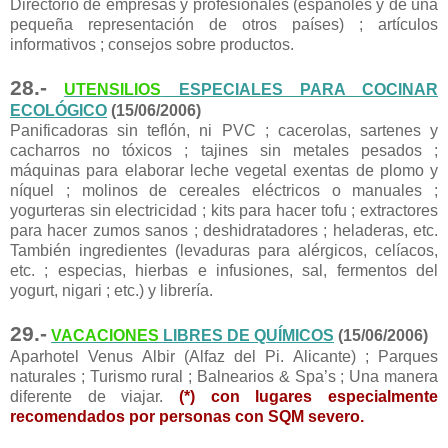
Directorio de empresas y profesionales (españoles y de una
pequeña representación de otros países) ; artículos
informativos ; consejos sobre productos.
28.-
UTENSILIOS
ESPECIALES PARA COCINAR
ECOLÓGICO
(15/06/2006)
Panificadoras sin teflón, ni PVC ; cacerolas, sartenes y
cacharros no tóxicos ; tajines sin metales pesados ;
máquinas para elaborar leche vegetal exentas de plomo y
níquel ; molinos de cereales eléctricos o manuales ;
yogurteras sin electricidad ; kits para hacer tofu ; extractores
para hacer zumos sanos ; deshidratadores ; heladeras, etc.
También ingredientes (levaduras para alérgicos, celíacos,
etc. ; especias, hierbas e infusiones, sal, fermentos del
yogurt, nigari ; etc.) y librería.
29.-
VACACIONES
LIBRES DE QUÍMICOS
(15/06/2006)
Aparhotel Venus Albir (Alfaz del Pi. Alicante) ; Parques
naturales ; Turismo rural ; Balnearios & Spa’s ; Una manera
diferente de viajar.
(*) con lugares especialmente
recomendados por personas con SQM severo.