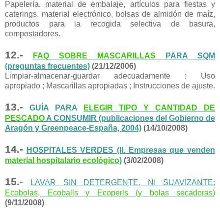
Papelería, material de embalaje, artículos para fiestas y
caterings, material electrónico, bolsas de almidón de maíz,
productos para la recogida selectiva de basura,
compostadores.
12.-
FAQ SOBRE MASCARILLAS
PARA SQM
(preguntas frecuentes)
(21/12/2006)
Limpiar-almacenar-guardar adecuadamente ; Uso
apropiado ; Mascarillas apropiadas ; Instrucciones de ajuste.
13.-
GUÍA PARA
ELEGIR TIPO Y CANTIDAD DE
PESCADO
A CONSUMIR (publicaciones del Gobierno de
Aragón y Greenpeace-España, 2004)
(14/10/2008)
14.-
HOSPITALES VERDES (II. Empresas que venden
material hospitalario ecológico
)
(3/02/2008)
15.-
LAVAR SIN DETERGENTE, NI SUAVIZANTE:
Ecobolas, Ecoballs y Ecoperls (y bolas secadoras
)
(9/11/2008)