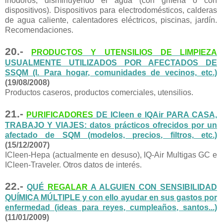
inodoros, disminuyendo el agua (con grifería o con
dispositivos). Dispositivos para electrodomésticos, calderas
de agua caliente, calentadores eléctricos, piscinas, jardín.
Recomendaciones.
20.-
PRODUCTOS Y UTENSILIOS DE LIMPIEZA
USUALMENTE UTILIZADOS POR AFECTADOS DE
SSQM (I. Para hogar, comunidades de vecinos, etc.)
(19/08/2008)
Productos caseros, productos comerciales, utensilios.
21.-
PURIFICADORES
DE ICleen e IQAir PARA CASA,
TRABAJO Y VIAJES: datos prácticos ofrecidos por un
afectado de SQM (modelos, precios, filtros, etc.)
(15/12/2007)
ICleen-Hepa (actualmente en desuso), IQ-Air Multigas GC e
ICleen-Traveler. Otros datos de interés.
22.-
QUÉ
REGALAR
A ALGUIEN CON SENSIBILIDAD
QUÍMICA MÚLTIPLE y con ello ayudar en sus gastos por
enfermedad (ideas para reyes, cumpleaños, santos...)
(11/01/2009)