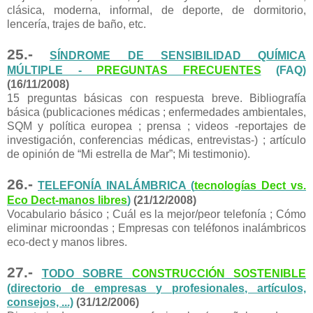
clásica, moderna, informal, de deporte, de dormitorio,
lencería, trajes de baño, etc.
25.-
SÍNDROME DE SENSIBILIDAD QUÍMICA
MÚLTIPLE -
PREGUNTAS FRECUENTES
(FAQ)
(16/11/2008)
15 preguntas básicas con respuesta breve. Bibliografía
básica (publicaciones médicas ; enfermedades ambientales,
SQM y política europea ; prensa ; videos -reportajes de
investigación, conferencias médicas, entrevistas-) ; artículo
de opinión de “Mi estrella de Mar”; Mi testimonio).
26.-
TELEFONÍA INALÁMBRICA (
tecnologías Dect vs.
Eco Dect-manos libres
)
(21/12/2008)
Vocabulario básico ; Cuál es la mejor/peor telefonía ; Cómo
eliminar microondas ; Empresas con teléfonos inalámbricos
eco-dect y manos libres.
27.-
TODO SOBRE
CONSTRUCCIÓN SOSTENIBLE
(directorio de empresas y profesionales, artículos,
consejos, ...)
(31/12/2006)