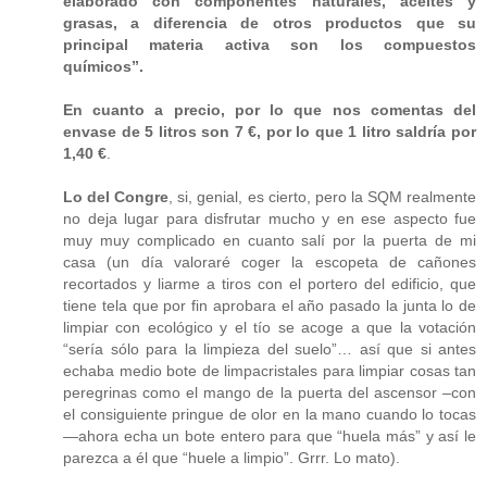
elaborado con componentes naturales, aceites y
grasas, a diferencia de otros productos que su
principal materia activa son los compuestos
químicos”.
En cuanto a precio, por lo que nos comentas del
envase de 5 litros son 7 €, por lo que 1 litro saldría por
1,40 €
.
Lo del Congre
, si, genial, es cierto, pero la SQM realmente
no deja lugar para disfrutar mucho y en ese aspecto fue
muy muy complicado en cuanto salí por la puerta de mi
casa (un día valoraré coger la escopeta de cañones
recortados y liarme a tiros con el portero del edificio, que
tiene tela que por fin aprobara el año pasado la junta lo de
limpiar con ecológico y el tío se acoge a que la votación
“sería sólo para la limpieza del suelo”… así que si antes
echaba medio bote de limpacristales para limpiar cosas tan
peregrinas como el mango de la puerta del ascensor –con
el consiguiente pringue de olor en la mano cuando lo tocas
—ahora echa un bote entero para que “huela más” y así le
parezca a él que “huele a limpio”. Grrr. Lo mato).