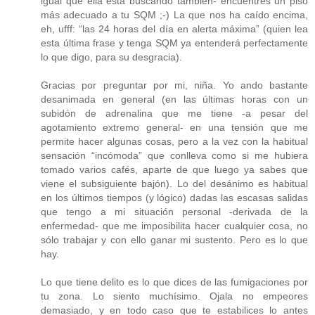
igual que ella está buscando también- encuentres un piso
más adecuado a tu SQM ;-) La que nos ha caído encima,
eh, ufff: “las 24 horas del día en alerta máxima” (quien lea
esta última frase y tenga SQM ya entenderá perfectamente
lo que digo, para su desgracia).
Gracias por preguntar por mi, niña. Yo ando bastante
desanimada en general (en las últimas horas con un
subidón de adrenalina que me tiene -a pesar del
agotamiento extremo general- en una tensión que me
permite hacer algunas cosas, pero a la vez con la habitual
sensación “incómoda” que conlleva como si me hubiera
tomado varios cafés, aparte de que luego ya sabes que
viene el subsiguiente bajón). Lo del desánimo es habitual
en los últimos tiempos (y lógico) dadas las escasas salidas
que tengo a mi situación personal -derivada de la
enfermedad- que me imposibilita hacer cualquier cosa, no
sólo trabajar y con ello ganar mi sustento. Pero es lo que
hay.
Lo que tiene delito es lo que dices de las fumigaciones por
tu zona. Lo siento muchísimo. Ojala no empeores
demasiado, y en todo caso que te estabilices lo antes