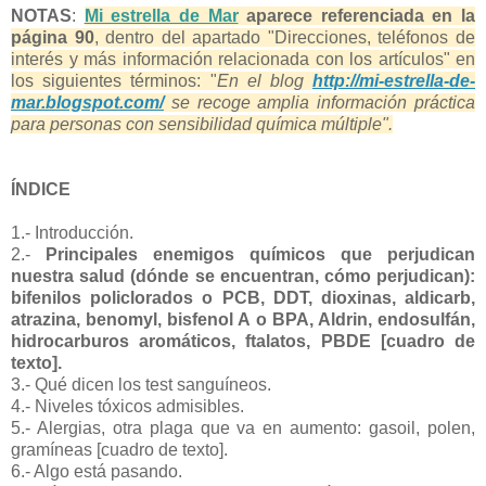
NOTAS
:
Mi estrella de Mar
aparece referenciada en la
página 90
, dentro del apartado "Direcciones, teléfonos de
interés y más información relacionada con los artículos" en
los siguientes términos: "
En el blog
http://mi-estrella-de-
mar.blogspot.com/
se recoge amplia información práctica
para personas con sensibilidad química múltiple".
ÍNDICE
1.- Introducción.
2.-
Principales enemigos químicos que perjudican
nuestra salud (dónde se encuentran, cómo perjudican):
bifenilos policlorados o PCB, DDT, dioxinas, aldicarb,
atrazina, benomyl, bisfenol A o BPA, Aldrin, endosulfán,
hidrocarburos aromáticos, ftalatos, PBDE [cuadro de
texto].
3.- Qué dicen los test sanguíneos.
4.- Niveles tóxicos admisibles.
5.- Alergias, otra plaga que va en aumento: gasoil, polen,
gramíneas [cuadro de texto].
6.- Algo está pasando.