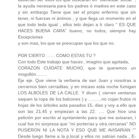
la ayuda necesaria para los padres ó madres en este caso
y sin embargo Tiene que ser el propio enfermo que sin
tener, ni fuerzas ni ánimos , y que llega un momento en el
que todo teda igual , ellos telo dejan a ti claro “ ES QUE
HACES BUENA CARA” bueno, no todos, siempre hay
Excepciones
y son mas, los que se preocupan que los que no.
POR CIERTO …… COMO ESTAS TU ?
Con todo Este trabajo que haces , imagino que agotada,
CORAZON CUIDATE MUCHO, que te queremos un
mogollón……..
Eje eje. Que viene la verbena de san Juan y nosotras a
cerrarnos bien cerraditas, y en micaso esta noche fumigan
LOS ALBOLES DE LA CALLE. Y dicen ( cierren ventanas
saquen la ropa de los balcones ) y ………no cojan frutos ni
hojas de los árboles asta pasados 15, dias y voy a ello que
son las 21,45 y empiezan a las 22. …. Que hice una
petición por escrito al ayntamiento para que me avisaran, i
cual fue mi sorpresa que “mi porterías y otra cercanas” NO
PUSIERON NI LA NOTA Y ESO QUE ME AVISARIAN “”
Desde luego llame a la p,local y ellos no sabían nada , E-