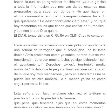
haces, lo cual es de agradecer muchísimo, ya que gracias
a toda la informacion que nos vas dando estamos mas
preparados para saber por donde ir Ho que hacer en
algunos momentos, aunque no siempre podemos hacer lo
que queremos " Po desconocimiento claro esta," y por que
hay momentos en los que tienes que confiar en tu medico ,
y que sea lo que Dios quiera.
El DIA 6, tengo visita en CIRUJIA en CLINIC, ya te contare.
Hace unos dias me enviaste un correo pidiendo ayuda para
una señora de tarragona que buscaba piso, no la llame
debido Amis problemas como ya sabes, parece que se van
resolviendo , pero con mucha lucha, yo sigo luchando “ con
el ayuntamiento,” Derechos civiles“, territorio“, medio
ambiente “, y dale que te pego ,al final creo que se hartaran
de mi que soy muy machacona , pero en estos temas no se
puede ser de otre manera , ó al menos yo no se como
seguir por otros lindes.
Esta señora por favor envíame otra vez el teléfono si
puedes y cuando tu puedes y la llamare.
que pena que tenemos hijos que en estos momentos
deberían ser ellos los que buscaran en “bienestar social” ,