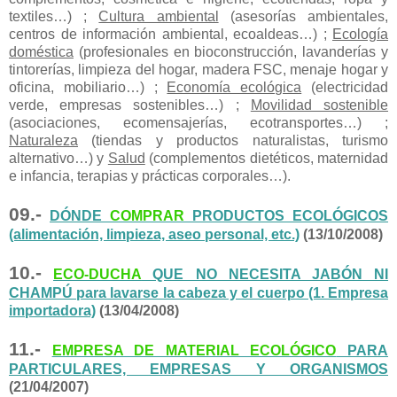
textiles…) ;
Cultura ambiental
(asesorías ambientales,
centros de información ambiental, ecoaldeas…) ;
Ecología
doméstica
(profesionales en bioconstrucción, lavanderías y
tintorerías, limpieza del hogar, madera FSC, menaje hogar y
oficina, mobiliario…) ;
Economía ecológica
(electricidad
verde, empresas sostenibles…) ;
Movilidad sostenible
(asociaciones, ecomensajerías, ecotransportes…) ;
Naturaleza
(tiendas y productos naturalistas, turismo
alternativo…) y
Salud
(complementos dietéticos, maternidad
e infancia, terapias y prácticas corporales…).
09.-
DÓNDE
COMPRAR
PRODUCTOS ECOLÓGICOS
(alimentación, limpieza, aseo personal, etc.)
(13/10/2008)
10.-
ECO-DUCHA
QUE NO NECESITA JABÓN NI
CHAMPÚ para lavarse la cabeza y el cuerpo (1. Empresa
importadora)
(13/04/2008)
11.-
EMPRESA DE MATERIAL ECOLÓGICO
PARA
PARTICULARES, EMPRESAS Y ORGANISMOS
(21/04/2007)