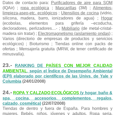
Datos de contacto para:
Purificadores de aire para SQM
(IQAir) ;
ropa ecológica
;
Mascarillas
(3M) ;
Alimentos-
limpieza-aseo-etc. ecológicos
;
Utensilios de cocina
(vidrio,
silicona, madera, barro, ionizadores de agua) ;
Hogar
(ecobolas, elementos para grifería –ecoducha,
decloradores, perlizadores…- ;
Mobiliario
(de metal-cristal-
madera sin tratar) ;
Electromagnetismo (aislamiento ondas)
;
Varios (directorio de empresas de productos y servicios
ecológicos) ; Bioturismo ; Tiendas online con packs de
ofertas ; Mensajería gratuita (MRW, de tener certificado de
minusvalía).
23.-
RANKING DE
PAÍSES CON MEJOR CALIDAD
AMBIENTAL
, según el Índice de Desempeño Ambiental
(EPI) elaborado por científicos de las Univs. de Yale y
Columbia
(24/01/2008)
24.-
ROPA Y CALZADO ECOLÓGICOS
(y hogar, baño &
spa, cocina, accesorios, complementos, regalos,
calzado, cosmética)
(22/07/2008)
Tiendas de dentro y fuera de España. Para hombres y
mujeres. Bebés, niños, jóvenes y adultos. Ropa seria,