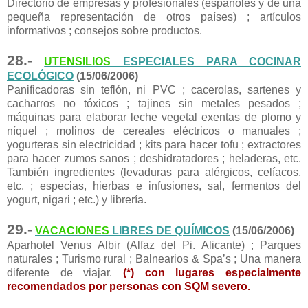
Directorio de empresas y profesionales (españoles y de una
pequeña representación de otros países) ; artículos
informativos ; consejos sobre productos.
28.-
UTENSILIOS
ESPECIALES PARA COCINAR
ECOLÓGICO
(15/06/2006)
Panificadoras sin teflón, ni PVC ; cacerolas, sartenes y
cacharros no tóxicos ; tajines sin metales pesados ;
máquinas para elaborar leche vegetal exentas de plomo y
níquel ; molinos de cereales eléctricos o manuales ;
yogurteras sin electricidad ; kits para hacer tofu ; extractores
para hacer zumos sanos ; deshidratadores ; heladeras, etc.
También ingredientes (levaduras para alérgicos, celíacos,
etc. ; especias, hierbas e infusiones, sal, fermentos del
yogurt, nigari ; etc.) y librería.
29.-
VACACIONES
LIBRES DE QUÍMICOS
(15/06/2006)
Aparhotel Venus Albir (Alfaz del Pi. Alicante) ; Parques
naturales ; Turismo rural ; Balnearios & Spa’s ; Una manera
diferente de viajar.
(*) con lugares especialmente
recomendados por personas con SQM severo.