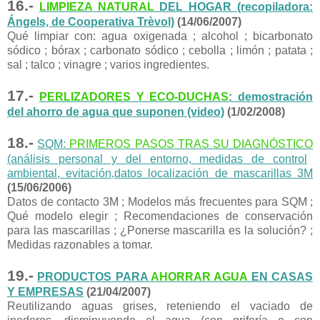
16.-
LIMPIEZA
NATURAL
DEL HOGAR (recopiladora:
Ángels, de Cooperativa Trèvol)
(14/06/2007)
Qué limpiar con: agua oxigenada ; alcohol ; bicarbonato
sódico ; bórax ; carbonato sódico ; cebolla ; limón ; patata ;
sal ; talco ; vinagre ; varios ingredientes.
17.-
PERLIZADORES Y ECO-DUCHAS
: demostración
del ahorro de agua que suponen (video)
(1/02/2008)
18.-
SQM:
PRIMEROS PASOS TRAS SU DIAGNÓSTICO
(análisis personal y del entorno, medidas de control
ambiental, evitación,
datos localización de mascarillas 3M
(15/06/2006)
Datos de contacto 3M ; Modelos más frecuentes para SQM ;
Qué modelo elegir ; Recomendaciones de conservación
para las mascarillas ; ¿Ponerse mascarilla es la solución? ;
Medidas razonables a tomar.
19.-
PRODUCTOS PARA
AHORRAR AGUA
EN CASAS
Y EMPRESAS
(21/04/2007)
Reutilizando aguas grises, reteniendo el vaciado de