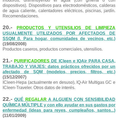
inodoros, disminuyendo el agua (con grifería o con
dispositivos). Dispositivos para electrodomésticos, calderas
de agua caliente, calentadores eléctricos, piscinas, jardín.
Recomendaciones.
20.-
PRODUCTOS Y UTENSILIOS DE LIMPIEZA
USUALMENTE UTILIZADOS POR AFECTADOS DE
SSQM (I. Para hogar, comunidades de vecinos, etc.)
(19/08/2008)
Productos caseros, productos comerciales, utensilios.
21.-
PURIFICADORES
DE ICleen e IQAir PARA CASA,
TRABAJO Y VIAJES: datos prácticos ofrecidos por un
afectado de SQM (modelos, precios, filtros, etc.)
(15/12/2007)
ICleen-Hepa (actualmente en desuso), IQ-Air Multigas GC e
ICleen-Traveler. Otros datos de interés.
22.-
QUÉ
REGALAR
A ALGUIEN CON SENSIBILIDAD
QUÍMICA MÚLTIPLE y con ello ayudar en sus gastos por
enfermedad (ideas para reyes, cumpleaños, santos...)
(11/01/2009)