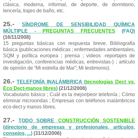
clásica, moderna, informal, de deporte, de dormitorio,
lencería, trajes de baño, etc.
25.-
SÍNDROME DE SENSIBILIDAD QUÍMICA
MÚLTIPLE -
PREGUNTAS FRECUENTES
(FAQ)
(16/11/2008)
15 preguntas básicas con respuesta breve. Bibliografía
básica (publicaciones médicas ; enfermedades ambientales,
SQM y política europea ; prensa ; videos -reportajes de
investigación, conferencias médicas, entrevistas-) ; artículo
de opinión de “Mi estrella de Mar”; Mi testimonio).
26.-
TELEFONÍA INALÁMBRICA (
tecnologías Dect vs.
Eco Dect-manos libres
)
(21/12/2008)
Vocabulario básico ; Cuál es la mejor/peor telefonía ; Cómo
eliminar microondas ; Empresas con teléfonos inalámbricos
eco-dect y manos libres.
27.-
TODO SOBRE
CONSTRUCCIÓN SOSTENIBLE
(directorio de empresas y profesionales, artículos,
consejos, ...)
(31/12/2006)