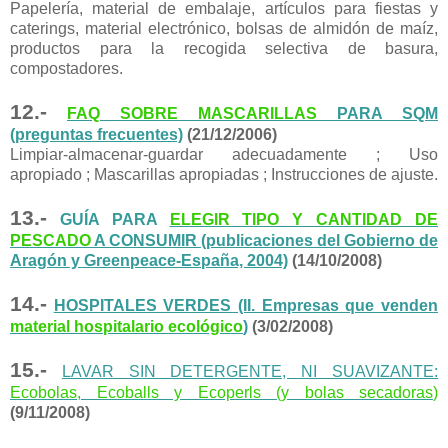
Papelería, material de embalaje, artículos para fiestas y
caterings, material electrónico, bolsas de almidón de maíz,
productos para la recogida selectiva de basura,
compostadores.
12.-
FAQ SOBRE MASCARILLAS
PARA SQM
(preguntas frecuentes)
(21/12/2006)
Limpiar-almacenar-guardar adecuadamente ; Uso
apropiado ; Mascarillas apropiadas ; Instrucciones de ajuste.
13.-
GUÍA PARA
ELEGIR TIPO Y CANTIDAD DE
PESCADO
A CONSUMIR (publicaciones del Gobierno de
Aragón y Greenpeace-España, 2004)
(14/10/2008)
14.-
HOSPITALES VERDES (II. Empresas que venden
material hospitalario ecológico
)
(3/02/2008)
15.-
LAVAR SIN DETERGENTE, NI SUAVIZANTE:
Ecobolas, Ecoballs y Ecoperls (y bolas secadoras
)
(9/11/2008)