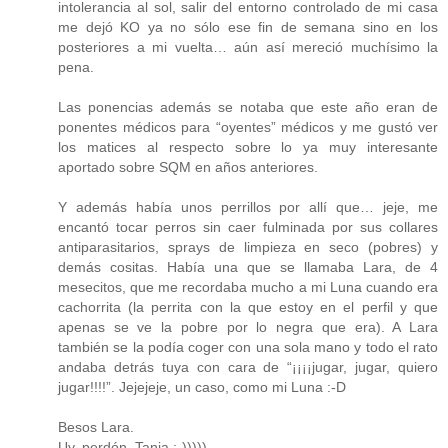
intolerancia al sol, salir del entorno controlado de mi casa
me dejó KO ya no sólo ese fin de semana sino en los
posteriores a mi vuelta… aún así mereció muchísimo la
pena.
Las ponencias además se notaba que este año eran de
ponentes médicos para “oyentes” médicos y me gustó ver
los matices al respecto sobre lo ya muy interesante
aportado sobre SQM en años anteriores.
Y además había unos perrillos por allí que… jeje, me
encantó tocar perros sin caer fulminada por sus collares
antiparasitarios, sprays de limpieza en seco (pobres) y
demás cositas. Había una que se llamaba Lara, de 4
mesecitos, que me recordaba mucho a mi Luna cuando era
cachorrita (la perrita con la que estoy en el perfil y que
apenas se ve la pobre por lo negra que era). A Lara
también se la podía coger con una sola mano y todo el rato
andaba detrás tuya con cara de “¡¡¡¡jugar, jugar, quiero
jugar!!!!”. Jejejeje, un caso, como mi Luna :-D
Besos Lara.
Uy, perdón, Tania ;-)))))