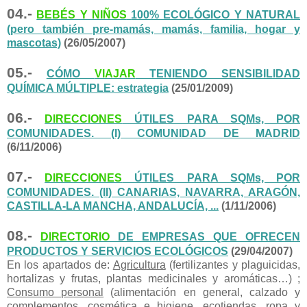
04.-
BEBÉS Y NIÑOS
100% ECOLÓGICO Y NATURAL
(pero también pre-mamás, mamás, familia, hogar y
mascotas)
(26/05/2007)
05.-
CÓMO
VIAJAR
TENIENDO SENSIBILIDAD
QUÍMICA MÚLTIPLE: estrategia
(25/01/2009)
06.-
DIRECCIONES
ÚTILES PARA SQMs, POR
COMUNIDADES. (I) COMUNIDAD DE MADRID
(6/11/2006)
07.-
DIRECCIONES
ÚTILES PARA SQMs, POR
COMUNIDADES. (II) CANARIAS, NAVARRA, ARAGÓN,
CASTILLA-LA MANCHA, ANDALUCÍA, ...
(1/11/2006)
08.-
DIRECTORIO
DE EMPRESAS QUE OFRECEN
PRODUCTOS Y SERVICIOS ECOLÓGICOS
(29/04/2007)
En los apartados de:
Agricultura
(fertilizantes y plaguicidas,
hortalizas y frutas, plantas medicinales y aromáticas…) ;
Consumo personal
(alimentación en general, calzado y
complementos, cosmética e higiene, ecotiendas, ropa y