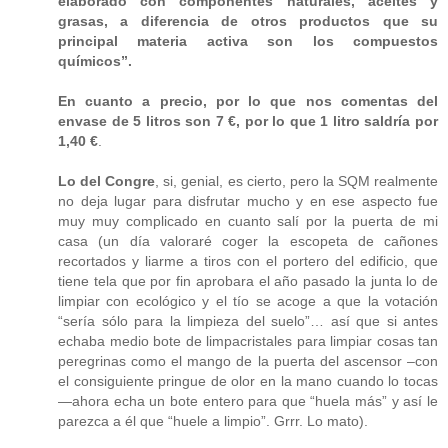
elaborado con componentes naturales, aceites y
grasas, a diferencia de otros productos que su
principal materia activa son los compuestos
químicos”.
En cuanto a precio, por lo que nos comentas del
envase de 5 litros son 7 €, por lo que 1 litro saldría por
1,40 €
.
Lo del Congre
, si, genial, es cierto, pero la SQM realmente
no deja lugar para disfrutar mucho y en ese aspecto fue
muy muy complicado en cuanto salí por la puerta de mi
casa (un día valoraré coger la escopeta de cañones
recortados y liarme a tiros con el portero del edificio, que
tiene tela que por fin aprobara el año pasado la junta lo de
limpiar con ecológico y el tío se acoge a que la votación
“sería sólo para la limpieza del suelo”… así que si antes
echaba medio bote de limpacristales para limpiar cosas tan
peregrinas como el mango de la puerta del ascensor –con
el consiguiente pringue de olor en la mano cuando lo tocas
—ahora echa un bote entero para que “huela más” y así le
parezca a él que “huele a limpio”. Grrr. Lo mato).