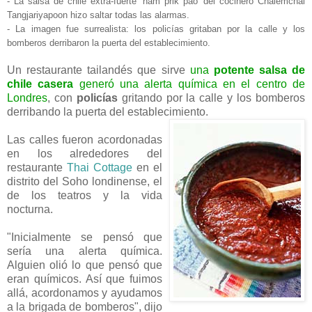
- La salsa de chile extra-fuerte 'nam prik pao' del cocinero Chalemchai
Tangjariyapoon hizo saltar todas las alarmas.
- La imagen fue surrealista: los policías gritaban por la calle y los
bomberos derribaron la puerta del establecimiento.
Un restaurante tailandés que sirve
una
potente salsa de
chile casera
generó una
alerta química en el centro de
Londres
, con
policías
gritando por la calle y los bomberos
derribando la puerta del establecimiento.
Las calles fueron acordonadas
en los alrededores del
restaurante
Thai Cottage
en el
distrito del Soho londinense, el
de los teatros y la vida
nocturna.
"Inicialmente se pensó que
sería una alerta química.
Alguien olió lo que pensó que
eran químicos. Así que fuimos
allá, acordonamos y ayudamos
a la brigada de bomberos", dijo