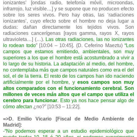
ionizantes’ [ondas radio, telefonía móvil, microondas,
infrarrojo, luz visible…] y se supone que no producen efecto
sobre los seres vivos. Pero hay otras, las ‘radiaciones
ionizantes’, cuyo efecto sobre el hombre no deja lugar a
dudas: dañan directamente los tejidos vivos. Son
radiaciones cancerígenas [rayos gamma, rayos X, rayos
ultravioleta…] (…).
Las otras radiaciones, las no ionizantes
lo rodean todo
” [10:04 – 10:45]. (D. Ceferino Maeztu)
“Los
campos que estamos emitiendo, ambientales, son muy
superiores a los que el hombre está acostumbrado a vivir a
lo largo de su historia. La adaptación al medio, del hombre,
no contemplaba más que campos naturales como era el del
sol, el de la tierra. El resto de los campos han ido naciendo
artificialmente por el hombre, y
esos campos son muy
altos comparados con el funcionamiento cerebral. Son
millones de veces más altos que el campo que utiliza el
cerebro para funcionar
. Esto ya nos hace pensar algo de
cómo afectan
¿no?” [10:53 – 11:22].
=>D. Emilio Vicario [Fiscal de Medio Ambiente de
Madrid]:
-“No podemos esperar a un estudio epidemiológico que