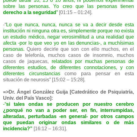
puede tardar 10, 15 ó 20 años, ni podemos experimentar
sobre las personas. Yo creo que las personas tienen
derecho a la seguridad
”
[01:15 – 01:24].
-“
Lo que nunca, nunca, nunca se va a decir desde esta
institución ni ninguna otra es, simplemente porque no exista
un estudio médico, negar verosimilitud a una realidad que
afecta -por lo que veo yo en las denuncias-, a muchísimas
personas.
Quiero decirle que son con ello muchos, en el
caso de telefonía, muchos casos de insomnio, muchos
casos de jaquecas,
relatados por muchas personas de
diferentes estudios, de diferentes connotaciones, y con
diferentes circunstancias
como para pensar en esta
situación de neurosis” [15:02 – 15:28].
=>Dr. Ángel González Guija [Catedrático de Psiquiatría,
Univ. del País Vasco]:
-“
si tales ondas se producen por nuestro cerebro
¿porqué no van a poder ser, en fin, interrumpidas,
alteradas, perturbadas -en general- por otros campos
que puedan originar ondas similares o de más
incidencia?”
[16:12 – 16:31].