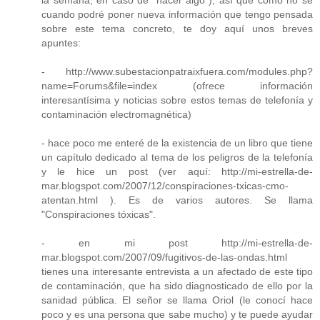
la semana, en caso de "hacer algo"), así que como no sé
cuando podré poner nueva información que tengo pensada
sobre este tema concreto, te doy aquí unos breves
apuntes:
- http://www.subestacionpatraixfuera.com/modules.php?
name=Forums&file=index (ofrece información
interesantísima y noticias sobre estos temas de telefonía y
contaminación electromagnética)
- hace poco me enteré de la existencia de un libro que tiene
un capítulo dedicado al tema de los peligros de la telefonía
y le hice un post (ver aquí: http://mi-estrella-de-
mar.blogspot.com/2007/12/conspiraciones-txicas-cmo-
atentan.html ). Es de varios autores. Se llama
"Conspiraciones tóxicas".
- en mi post http://mi-estrella-de-
mar.blogspot.com/2007/09/fugitivos-de-las-ondas.html
tienes una interesante entrevista a un afectado de este tipo
de contaminación, que ha sido diagnosticado de ello por la
sanidad pública. El señor se llama Oriol (le conocí hace
poco y es una persona que sabe mucho) y te puede ayudar