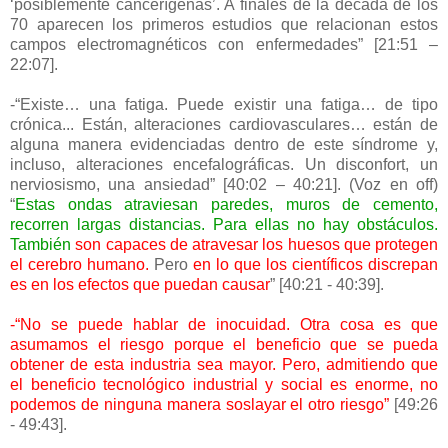
‘posiblemente cancerígenas’. A finales de la década de los
70 aparecen los primeros estudios que relacionan estos
campos electromagnéticos con enfermedades” [21:51 –
22:07].
-“Existe… una fatiga. Puede existir una fatiga… de tipo
crónica... Están, alteraciones cardiovasculares… están de
alguna manera evidenciadas dentro de este síndrome y,
incluso, alteraciones encefalográficas. Un disconfort, un
nerviosismo, una ansiedad” [40:02 – 40:21]. (Voz en off)
“
Estas ondas atraviesan paredes, muros de cemento,
recorren largas distancias. Para ellas no hay obstáculos.
También
son capaces de atravesar los huesos que protegen
el cerebro humano.
Pero
en lo que los científicos discrepan
es en los efectos que puedan causar
” [40:21 - 40:39].
-“No se puede hablar de inocuidad. Otra cosa es que
asumamos el riesgo porque el beneficio que se pueda
obtener de esta industria sea mayor. Pero, admitiendo que
el beneficio tecnológico industrial y social es enorme, no
podemos de ninguna manera soslayar el otro riesgo”
[49:26
- 49:43].