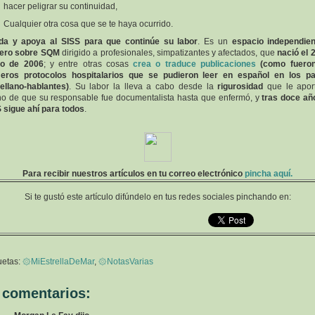
hacer peligrar su continuidad,
Cualquier otra cosa que se te haya ocurrido.
da y apoya al SISS para que continúe su labor
. Es un
espacio independie
nero sobre SQM
dirigido a profesionales, simpatizantes y afectados, que
nació el 
o de 2006
; y entre otras cosas
crea o traduce publicaciones
(como fueron
meros protocolos hospitalarios que se pudieron leer en español en los pa
ellano-hablantes)
. Su labor la lleva a cabo desde la
rigurosidad
que le apor
o de que su responsable fue documentalista hasta que enfermó, y
tras doce añ
 sigue ahí para todos
.
Para recibir nuestros artículos en tu correo electrónico
pincha aquí.
Si te gustó este artículo difúndelo en tus redes sociales pinchando en:
uetas:
۞MiEstrellaDeMar
,
۞NotasVarias
 comentarios: