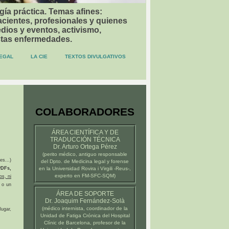
gía práctica. Temas afines:
acientes, profesionales y quienes
dios y eventos, activismo,
stas enfermedades.
EGAL
LA CIE
TEXTOS DIVULGATIVOS
COLABORADORES
ÁREA CIENTÍFICA Y DE
TRADUCCIÓN TÉCNICA
Dr. Arturo Ortega Pérez
(
perito médico
, antiguo responsable
es...)
del Dpto. de Medicina legal y forense
DFs,
en la
Universidad Rovira i Virgili -Reus-
,
experto en FM-SFC-SQM)
os, ni
 o un
ÁREA DE SOPORTE
Dr. Joaquim Fernández-Solà
(médico internista, coordinador de la
ugar,
Unidad de Fatiga Crónica del
Hospital
Clínic de Barcelona
, profesor de la