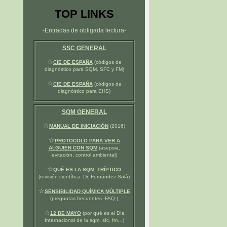
TOP LINKS
-Entradas de obligada lectura-
SSC GENERAL
☆
CIE DE ESPAÑA
(códigos de
diagnóstico para SQM, SFC y FM)
☆
CIE DE ESPAÑA
(códigos de
diagnóstico para EHS)
SQM GENERAL
☆
MANUAL DE INICIACIÓN
(2016)
☆
PROTOCOLO PARA VER A
ALGUIEN CON SQM
(asepsia,
evitación, control ambiental)
☆
QUÉ ES LA SQM: TRÍPTICO
(revisión científica: Dr. Fernández-Solà)
☆
SENSIBILIDAD QUÍMICA MÚLTIPLE
(preguntas frecuentes -FAQ-)
☆
12 DE MAYO
(por qué es el Día
Internacional de la sqm, sfc, fm…)