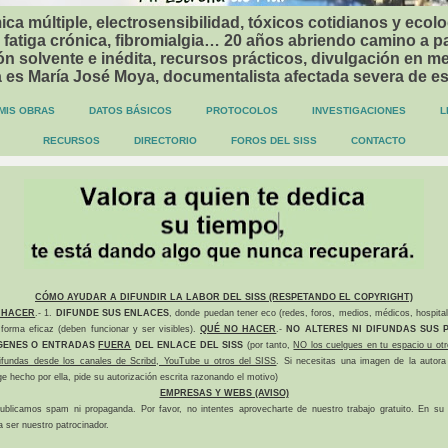
ca múltiple, electrosensibilidad, tóxicos cotidianos y ecolo
 fatiga crónica, fibromialgia… 20 años abriendo camino a p
n solvente e inédita, recursos prácticos, divulgación en me
a es María José Moya, documentalista afectada severa de e
MIS OBRAS
DATOS BÁSICOS
PROTOCOLOS
INVESTIGACIONES
L
RECURSOS
DIRECTORIO
FOROS DEL SISS
CONTACTO
CÓMO AYUDAR A DIFUNDIR LA LABOR DEL SISS (RESPETANDO EL COPYRIGHT)
 HACER
.- 1.
DIFUNDE SUS ENLACES
, donde puedan tener eco (redes, foros, medios, médicos, hospital
forma eficaz (deben funcionar y ser visibles).
QUÉ NO HACER
.-
NO ALTERES NI DIFUNDAS SUS P
GENES O ENTRADAS
FUERA
DEL ENLACE DEL SISS
(por tanto,
NO los cuelgues en tu espacio u otr
difundas desde los canales de Scribd, YouTube u otros del SISS
. Si necesitas una imagen de la autora
ge hecho por ella, pide su autorización escrita razonando el motivo)
EMPRESAS Y WEBS (AVISO)
ublicamos spam ni propaganda. Por favor, no intentes aprovecharte de nuestro trabajo gratuito. En su l
a ser nuestro patrocinador.