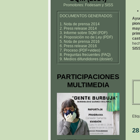
Promotores: Fodesam y SISS
DOCUMENTOS GENERADOS:
Ayu
pio
1. Nota de prensa 2014
2. Press release 2014
may
3. Informe sobre SQM (PDF)
pri
4. Proposición no de Ley (PDF)
cast
5. Nota de prensa 2016
hech
6. Press release 2016
SISS
7. Proceso (PDF+video)
8. Preguntas frecuentes (FAQ)
9. Medios difundidores (dosier)
PARTICIPACIONES
MULTIMEDIA
Etiq
28