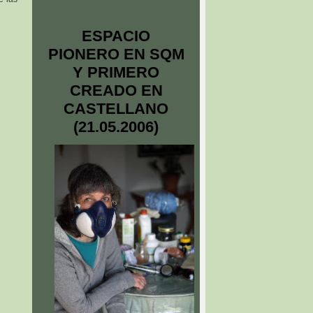
ESPACIO
PIONERO EN SQM
Y PRIMERO
CREADO EN
CASTELLANO
(21.05.2006)