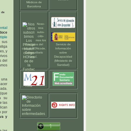
Médicos de
Barcelona
l de
Noso-
ental
tros
doce
subs-
cribi-
tiple
mos los
 sus
Principios del
Servicio de
atiga
código HONcode
.
Información
es, y
Compruébelo
sobre
vivos
aquí
.
Discapacidad
s del
(Ministerio de
ismos
Sanidad)
e una
hacer
cada.
(que
a su
e las
dican
o por
iva y
e las