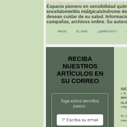
Espacio pionero en sensibilidad quími
encefalomielitis miálgica/síndrome de
desean cuidar de su salud. Informació
campañas, archivos online. Su autor
INICIO
EL SISS
¿QUIÉN SOY?
RECIBA
NUESTROS
ARTÍCULOS EN
SU CORREO
QUÉ
y de 
IMÁ
Siga estos sencillos
los 
pasos :
colla
No p
valor