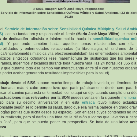
© SISS. Imagen: María José Moya, responsable
 Servicio de Información sobre Sensibilidad Química Múltiple y Salud Ambiental (22 de abri
2018)
 el
Servicio de Información sobre Sensibilidad Química Múltiple y Salud Ambi
S)
-con su fundadora y responsable al frente (
María José Moya Villén
)-, cumple
s de dedicación
-altruista e ininterrumpida- hacia la
sensibilidad química múl
M)
. Y por ende también hacia aquellos temas relacionados con ella:
rbilidades y enfermedades relacionadas (la fibromialgia, el síndrome de f
ica/encefalomielitis miálgica y la electrosensibilidad), las enfermedades ambiental
tóxicos sintéticos cotidianos (ese maremágnum de sustancias que los seres 
iramos, ingerimos y tocamos durante toda nuestra vida, las 24 horas, los 365 día
 y que durante todo ese tiempo van interactuando entre sí y con nuestros organ
a poder acabar generando resultados imprevisibles para la salud).
rabajo desde el SISS
supone mucho tiempo de trabajo invertido, en términos d
 humana, más si cabe porque tuvo que partir prácticamente desde cero para 
ncar el camino para esta enfermedad, como aquí se dijo cuando cumplió una dé
actuaciones más relevantes por la SQM
puedes verlas en la siguiente
memoria
lizó para su décimo aniversario) y en esta
entrada
(cuyo listado actualiz
onsable según se lo permite su salud, dado que ella misma padece en grado grav
logías por las que lucha desde su espacio). Son enlaces cuyos contenidos no in
 lo realizado, pero sí darán una idea de la difusión y logros que llevados a cab
a José, para que se pueda poner en perspectiva. Se trata de una
labor act
geva
.
ias a ti por
apoyar activamente
la subsistencia y expansión del SISS a través d