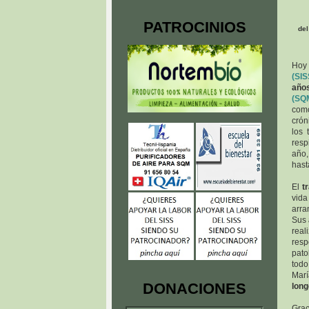
PATROCINIOS
del
Hoy
(SIS
año
(SQ
como
crón
los 
resp
año,
hast
El
t
vida
arra
Sus
rea
resp
pato
todo
Marí
DONACIONES
lon
Grac