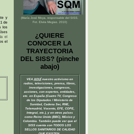
nte y
(María José Moya, responsable del
SISS
.
21 de
Fot. Elvira Megias. 2010)
 los
íses
¿QUIERE
ta el
os el
CONOCER LA
TRAYECTORIA
DEL SISS? (pinche
abajo)
VEA
AQUÍ
nuestro activismo en
radios, televisiones, prensa, libros,
investigaciones, congresos,
acciones, con expertos, entidades,
etc. en España (Cuatro TV, Congreso
de los Diputados / Ministerio de
Sanidad, Cadena Ser, RNE,
Telemadrid, Vocento, EFE, COPE,
Integral, etc.), y en otros países
como Reino Unido (BBC), México y
Colombia. También puede ver que el
SISS cuenta con TODOS LOS
SELLOS SANITARIOS DE CALIDAD
QUE EXISTEN.
.