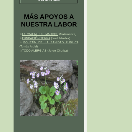
MÁS APOYOS A
NUESTRA LABOR
☆
FARMACIA LUIS MARCOS
(Salamanca)
☆
FUNDACIÓN TERRA
(Jordi Miralles)
☆
BOLETÍN DE LA SANIDAD PÚBLICA
(Tomás Ardid)
☆
TODO ALERGIAS
(Jorge Churba)