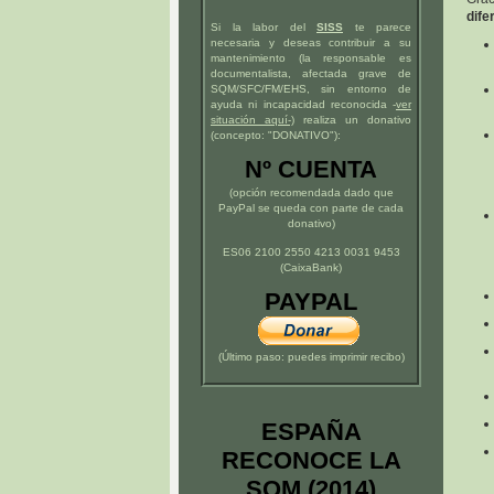
dife
Si la labor del
SISS
te parece
necesaria y deseas contribuir a su
mantenimiento (la responsable es
documentalista, afectada grave de
SQM/SFC/FM/EHS, sin entorno de
ayuda ni incapacidad reconocida -
ver
situación
aquí
-)
realiza un donativo
(concepto: "DONATIVO"):
Nº CUENTA
(opción recomendada dado que
PayPal se queda con parte de cada
donativo)
ES06 2100 2550 4213 0031 9453
(CaixaBank)
PAYPAL
(Último paso: puedes imprimir recibo)
ESPAÑA
RECONOCE LA
SQM (2014)