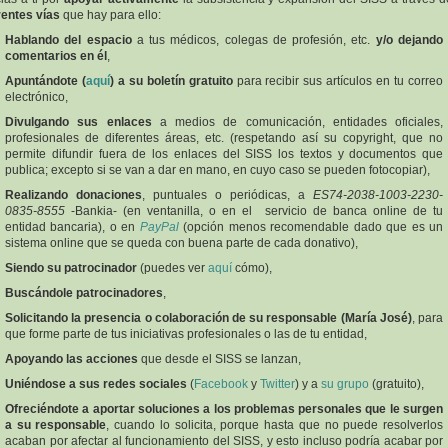
rentes vías
que hay para ello:
Hablando del espacio
a tus médicos, colegas de profesión, etc.
y/o dejando
comentarios en él
,
Apuntándote (
aquí
) a su boletín gratuito
para recibir sus artículos en tu correo
electrónico,
Divulgando sus enlaces
a medios de comunicación, entidades oficiales,
profesionales de diferentes áreas, etc. (respetando así su copyright, que no
permite difundir fuera de los enlaces del SISS los textos y documentos que
publica; excepto si se van a dar en mano, en cuyo caso se pueden fotocopiar),
Realizando donaciones
, puntuales o periódicas, a
ES74-2038-1003-2230-
0835-8555
-Bankia- (en ventanilla, o en el servicio de banca online de tu
entidad bancaria), o en
PayPal
(opción menos recomendable dado que es un
sistema online que se queda con buena parte de cada donativo),
Siendo su patrocinador
(puedes ver
aquí
cómo),
Buscándole patrocinadores
,
Solicitando la presencia o colaboración de su responsable (María José)
, para
que forme parte de tus iniciativas profesionales o las de tu entidad,
Apoyando las acciones
que desde el SISS se lanzan,
Uniéndose a sus redes sociales
(
Facebook
y
Twitter
) y a
su grupo
(gratuito),
Ofreciéndote a aportar soluciones a los problemas personales que le surgen
a su responsable
, cuando lo solicita, porque hasta que no puede resolverlos
acaban por afectar al funcionamiento del SISS, y esto incluso podría acabar por