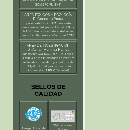
Universidad de Barcelona
, experto en
SQM-SFC-FM-EHS)
ÁREA TÓXICOS Y ECOLOGÍA
D. Carlos de Prada
(presidente
FODESAM
, periodista
medioambiental, premio Global 500 de
la ONU, Premio Nac. Medio Ambiente,
autor 1er. libro en español sobre SQM)
ÁREA DE INVESTIGACIÓN
Dr. Adrián Martínez Ramos
(presidente
AAEIAA
-Asoc. Alic. para el
Estudio de las Intolerancias Aliment. y
Ambientales-, médico general experto
en SQM-EHS-FM, profesor de Salud
Ambiental en
CIPFP Canastell
)
SELLOS DE
CALIDAD
Web de Interés
Colegio Oficial de
Sanitario