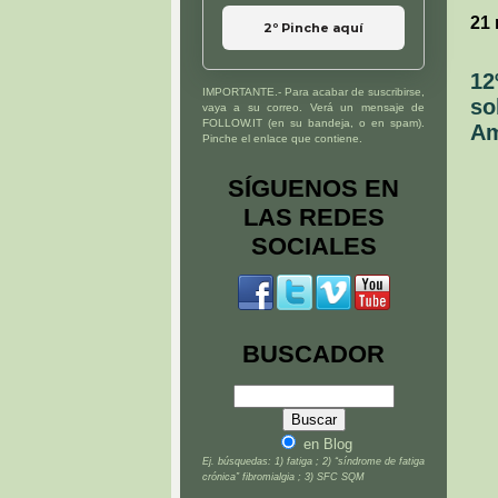
21
2º Pinche aquí
12
IMPORTANTE.- Para acabar de suscribirse,
so
vaya a su correo. Verá un mensaje de
FOLLOW.IT (en su bandeja, o en spam).
Am
Pinche el enlace que contiene.
SÍGUENOS EN
LAS REDES
SOCIALES
BUSCADOR
en Blog
Ej. búsquedas: 1) fatiga ; 2) “síndrome de fatiga
crónica” fibromialgia ; 3) SFC SQM