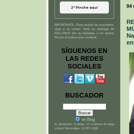
04
2º Pinche aquí
RE
IMPORTANTE.- Para acabar de suscribirse,
MÚ
vaya a su correo. Verá un mensaje de
FOLLOW.IT (en su bandeja, o en spam).
Na
Pinche el enlace que contiene.
en
SÍGUENOS EN
LAS REDES
SOCIALES
BUSCADOR
en Blog
Ej. búsquedas: 1) fatiga ; 2) “síndrome de fatiga
crónica” fibromialgia ; 3) SFC SQM