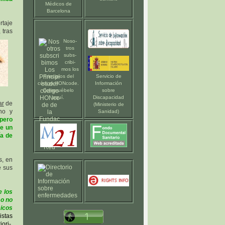
Médicos de
Barcelona
rtaje
 tras
Noso-
tros
subs-
cribi-
mos los
Principios del
Servicio de
código HONcode
.
Información
Compruébelo
sobre
aquí
.
Discapacidad
ar
de
(Ministerio de
no y
Sanidad)
pero
de un
ía de
s, en
e sus
e los
 o no
icos
istas
ori-,