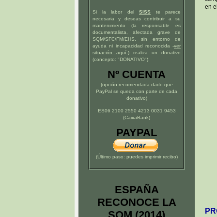
en e
Si la labor del
SISS
te parece
necesaria y deseas contribuir a su
mantenimiento (la responsable es
documentalista, afectada grave de
SQM/SFC/FM/EHS, sin entorno de
ayuda ni incapacidad reconocida -
ver
situación
aquí
-)
realiza un donativo
(concepto: "DONATIVO"):
Nº CUENTA
(opción recomendada dado que
PayPal se queda con parte de cada
donativo)
ES06 2100 2550 4213 0031 9453
(CaixaBank)
PAYPAL
(Último paso: puedes imprimir recibo)
ESPAÑA
RECONOCE LA
PR
SQM (2014)