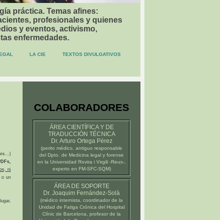
gía práctica. Temas afines:
acientes, profesionales y quienes
dios y eventos, activismo,
stas enfermedades.
EGAL
LA CIE
TEXTOS DIVULGATIVOS
COLABORADORES
ÁREA CIENTÍFICA Y DE
TRADUCCIÓN TÉCNICA
Dr. Arturo Ortega Pérez
(
perito médico
, antiguo responsable
es...)
del Dpto. de Medicina legal y forense
DFs,
en la
Universidad Rovira i Virgili -Reus-
,
experto en FM-SFC-SQM)
os, ni
 o un
ÁREA DE SOPORTE
Dr. Joaquim Fernández-Solà
(médico internista, coordinador de la
ugar,
Unidad de Fatiga Crónica del
Hospital
Clínic de Barcelona
, profesor de la