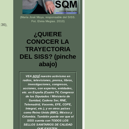
(María José Moya, responsable del
SISS
.
Fot. Elvira Megias. 2010)
:36),
¿QUIERE
CONOCER LA
TRAYECTORIA
DEL SISS? (pinche
abajo)
VEA
AQUÍ
nuestro activismo en
radios, televisiones, prensa, libros,
investigaciones, congresos,
acciones, con expertos, entidades,
etc. en España (Cuatro TV, Congreso
de los Diputados / Ministerio de
Sanidad, Cadena Ser, RNE,
Telemadrid, Vocento, EFE, COPE,
Integral, etc.), y en otros países
como Reino Unido (BBC), México y
Colombia. También puede ver que el
SISS cuenta con TODOS LOS
SELLOS SANITARIOS DE CALIDAD
QUE EXISTEN.
.