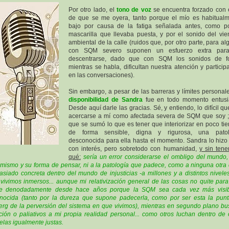
Por otro lado, el
tono de voz
se encuentra forzado con e
de que se me oyera, tanto porque el mío es habitual
bajo por causa de la fatiga señalada antes, como p
mascarilla que llevaba puesta, y por el sonido del vie
ambiental de la calle (ruidos que, por otro parte, para al
con SQM severo suponen un esfuerzo extra par
descentrarse, dado que con SQM los sonidos de f
mientras se habla, dificultan nuestra atención y particip
en las conversaciones).
Sin embargo, a pesar de las barreras y límites personale
disponibilidad de Sandra
fue en todo momento entusia
Desde aquí darle las gracias. Sé, y entiendo, lo difícil qu
acercarse a mí como afectada severa de SQM que soy ;
que se sumó lo que es tener que interiorizar en poco ti
de forma sensible, digna y rigurosa, una patol
desconocida para ella hasta el momento. Sandra lo hizo
con interés, pero sobretodo con humanidad,
y sin tene
qué:
sería un error considerarse el ombligo del mundo,
mismo y su forma de pensar, ni a la patología que padece, como a ninguna otra
siado concreta dentro del mundo de injusticias -a millones y a distintos nivele
vivimos inmersos... aunque mi relativización general de las cosas no quite par
he denodadamente desde hace años porque la SQM sea cada vez más visib
nocida (tanto por la dureza que supone padecerla, como por ser esta la pun
erg de la perversión del sistema en que vivimos), mientras en segundo plano b
ción o paliativos a mi propia realidad personal... como otros luchan dentro de 
elas igualmente justas.