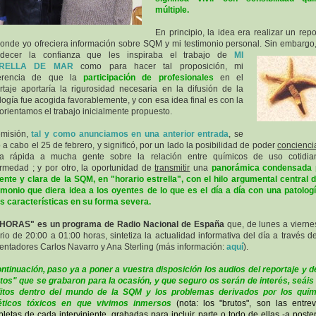
múltiple.
En principio, la idea era realizar un repo
onde yo ofreciera información sobre SQM y mi testimonio personal. Sin embargo,
adecer la confianza que les inspiraba
el trabajo de
MI
TRELLA DE MAR
como para hacer tal proposición, mi
erencia de que la
participación de profesionales
en el
rtaje aportaría la rigurosidad necesaria en la difusión de la
logía fue acogida favorablemente, y con esa idea final es con la
orientamos el trabajo inicialmente propuesto.
emisión,
tal y como anunciamos en una anterior entrada
, se
ó a cabo el 25 de febrero, y significó, por un lado la posibilidad de poder
concienci
ma rápida a mucha gente sobre la relación entre químicos de uso cotidia
rmedad ; y por otro, la oportunidad de
transmitir
una
panorámica condensada 
iente y clara de la SQM, en "horario estrella", con el hilo argumental central 
imonio que diera idea a los oyentes de lo que es el día a día con una patolog
s características en su forma severa.
 HORAS" es un programa de Radio Nacional de España
que, de lunes a vierne
rio de 20:00 a 01:00 horas, sintetiza la actualidad informativa del día a través d
entadores Carlos Navarro y Ana Sterling (más información:
aquí
).
ntinuación, paso ya a poner a vuestra disposición los audios del reportaje y d
tos" que se grabaron para la ocasión, y que seguro os serán de interés, seáis
fitos dentro del mundo de la SQM y los problemas derivados por los quím
téticos tóxicos en que vivimos inmersos
(nota: los "brutos", son las entrev
letas de cada interviniente, grabadas para incluir parte o todo de ellas -a posteri