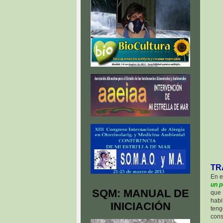
TR
En e
un p
SQM: MANUAL DE
que 
habi
INICIACIÓN
teng
cons