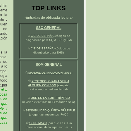
l fin
TOP LINKS
mente
or la
-Entradas de obligada lectura-
nto y
guien
SSC GENERAL
a no
ondo
☆
CIE DE ESPAÑA
(códigos de
ación
diagnóstico para SQM, SFC y FM)
☆
CIE DE ESPAÑA
(códigos de
s, la
diagnóstico para EHS)
sta.
e fue
SQM GENERAL
 a lo
empo,
☆
MANUAL DE INICIACIÓN
(2016)
ogía
 todo
☆
PROTOCOLO PARA VER A
r por
ALGUIEN CON SQM
(asepsia,
 ni a
evitación, control ambiental)
 cosa
☆
QUÉ ES LA SQM: TRÍPTICO
s- en
(revisión científica: Dr. Fernández-Solà)
a que
le y
☆
SENSIBILIDAD QUÍMICA MÚLTIPLE
ta de
(preguntas frecuentes -FAQ-)
usque
otras
☆
12 DE MAYO
(por qué es el Día
Internacional de la sqm, sfc, fm…)