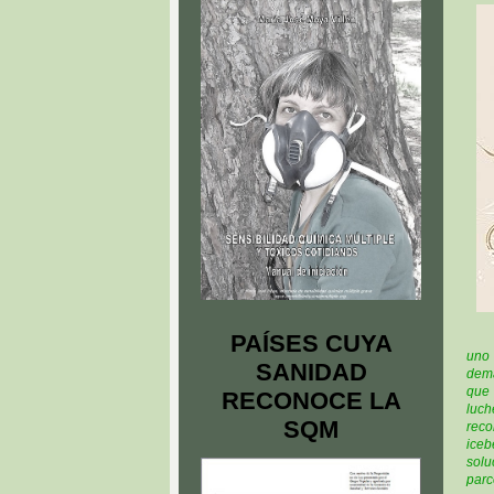
PAÍSES CUYA
uno 
SANIDAD
dema
que 
RECONOCE LA
luc
SQM
reco
iceb
solu
parc