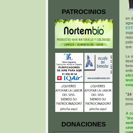
PATROCINIOS
en d
agr
ES
sug
repo
pato
que 
La 
llev
for
enfe
efic
test
esta
"24
hora
pres
A co
"bru
DONACIONES
neó
sin
comp