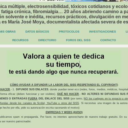
ca múltiple, electrosensibilidad, tóxicos cotidianos y ecolo
 fatiga crónica, fibromialgia… 20 años abriendo camino a p
n solvente e inédita, recursos prácticos, divulgación en me
a es María José Moya, documentalista afectada severa de e
MIS OBRAS
DATOS BÁSICOS
PROTOCOLOS
INVESTIGACIONES
L
RECURSOS
DIRECTORIO
FOROS DEL SISS
CONTACTO
CÓMO AYUDAR A DIFUNDIR LA LABOR DEL SISS (RESPETANDO EL COPYRIGHT)
 HACER
.- 1.
DIFUNDE SUS ENLACES
, donde puedan tener eco (redes, foros, medios, médicos, hospital
forma eficaz (deben funcionar y ser visibles).
QUÉ NO HACER
.-
NO ALTERES NI DIFUNDAS SUS P
GENES O ENTRADAS
FUERA
DEL ENLACE DEL SISS
(por tanto,
NO los cuelgues en tu espacio u otr
difundas desde los canales de Scribd, YouTube u otros del SISS
. Si necesitas una imagen de la autora
ge hecho por ella, pide su autorización escrita razonando el motivo)
EMPRESAS Y WEBS (AVISO)
ublicamos spam ni propaganda. Por favor, no intentes aprovecharte de nuestro trabajo gratuito. En su l
a ser nuestro patrocinador.