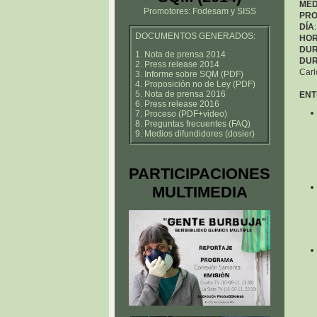
MED
Promotores: Fodesam y SISS
PR
DÍA
DOCUMENTOS GENERADOS:
HO
DUR
1. Nota de prensa 2014
DUR
2. Press release 2014
Carl
3. Informe sobre SQM (PDF)
4. Proposición no de Ley (PDF)
5. Nota de prensa 2016
ENT
6. Press release 2016
7. Proceso (PDF+video)
8. Preguntas frecuentes (FAQ)
9. Medios difundidores (dosier)
PARTICIPACIONES
MULTIMEDIA