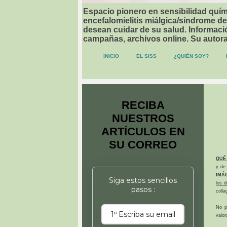
Espacio pionero en sensibilidad quími
encefalomielitis miálgica/síndrome de
desean cuidar de su salud. Informació
campañas, archivos online. Su autor
INICIO
EL SISS
¿QUIÉN SOY?
RECIBA
NUESTROS
ARTÍCULOS EN
SU CORREO
QUÉ
y de 
IMÁ
Siga estos sencillos
los 
pasos :
colla
No p
valor