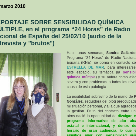
 marzo 2010
PORTAJE SOBRE SENSIBILIDAD QUÍMICA
LTIPLE, en el programa “24 Horas” de Radio
cional de España del 25/02/10 (audio de la
trevista y "brutos")
Hace unas semanas,
Sandra Gallardo
Programa “24 Horas” de Radio Naciona
España (RNE), se ponía en contacto c
ESTRELLA DE MAR
, para interesars
este espacio, su temática (la
sensibi
química múltiple
) y su autora como afe
severa y con problemas a todos los nive
causa de esta patología.
La posibilidad sobrevino de la mano de
P
González,
seguidora del blog preocupad
mi situación personal, y a la que agrade
la gestión. Fruto del contacto entre u
otros nació la oportunidad de
divulgar, 
programa informativo de alto alc
estatal e internacional, y dentro d
horario de gran audiencia, lo que 
significa vivir con sensibilidad quí