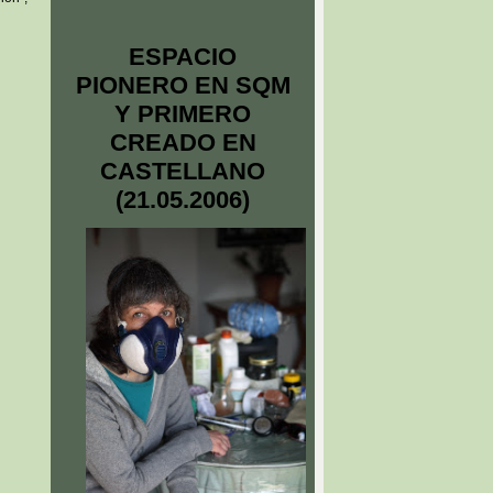
ESPACIO
PIONERO EN SQM
Y PRIMERO
CREADO EN
CASTELLANO
(21.05.2006)