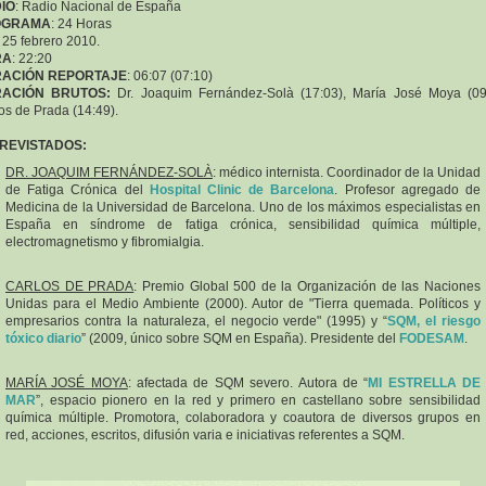
IO
: Radio Nacional de España
OGRAMA
: 24 Horas
: 25 febrero 2010.
RA
: 22:20
ACIÓN REPORTAJE
: 06:07 (07:10)
ACIÓN BRUTOS
:
Dr. Joaquim Fernández-Solà (17:03), María José Moya (09
os de Prada (14:49).
REVISTADOS:
DR. JOAQUIM FERNÁNDEZ-SOLÀ
: médico internista. Coordinador de la Unidad
de Fatiga Crónica del
Hospital Clinic de Barcelona
. Profesor agregado de
Medicina de la Universidad de Barcelona. Uno de los máximos especialistas en
España en síndrome de fatiga crónica, sensibilidad química múltiple,
electromagnetismo y fibromialgia.
CARLOS DE PRADA
: Premio Global 500 de la Organización de las Naciones
Unidas para el Medio Ambiente (2000). Autor de "Tierra quemada. Políticos y
empresarios contra la naturaleza, el negocio verde" (1995) y “
SQM, el riesgo
tóxico diario
” (2009, único sobre SQM en España). Presidente del
FODESAM
.
MARÍA JOSÉ MOYA
: afectada de SQM severo. Autora de “
MI ESTRELLA DE
MAR
”, espacio pionero en la red y primero en castellano sobre sensibilidad
química múltiple. Promotora, colaboradora y coautora de diversos grupos en
red, acciones, escritos, difusión varia e iniciativas referentes a SQM.