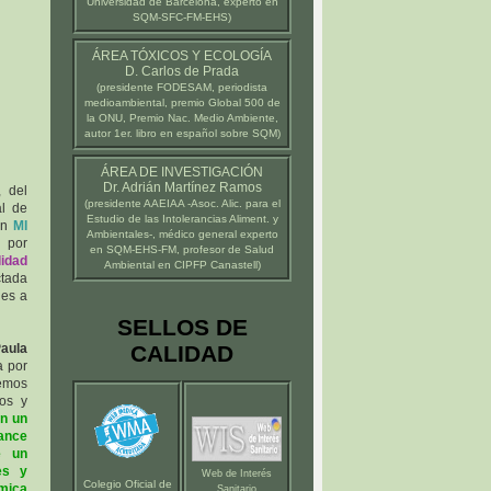
Universidad de Barcelona
, experto en
SQM-SFC-FM-EHS)
ÁREA TÓXICOS Y ECOLOGÍA
D. Carlos de Prada
(presidente
FODESAM
, periodista
medioambiental, premio Global 500 de
la ONU, Premio Nac. Medio Ambiente,
autor 1er. libro en español sobre SQM)
ÁREA DE INVESTIGACIÓN
Dr. Adrián Martínez Ramos
, del
(presidente
AAEIAA
-Asoc. Alic. para el
l de
Estudio de las Intolerancias Aliment. y
on
MI
Ambientales-, médico general experto
e por
en SQM-EHS-FM, profesor de Salud
lidad
Ambiental en
CIPFP Canastell
)
ctada
les a
SELLOS DE
aula
CALIDAD
a por
cemos
nos y
en un
ance
e un
es y
Web de Interés
Colegio Oficial de
mica
Sanitario