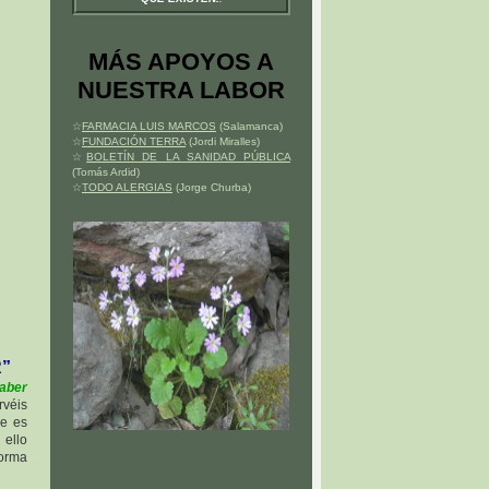
MÁS APOYOS A
NUESTRA LABOR
☆
FARMACIA LUIS MARCOS
(Salamanca)
☆
FUNDACIÓN TERRA
(Jordi Miralles)
☆
BOLETÍN DE LA SANIDAD PÚBLICA
(Tomás Ardid)
☆
TODO ALERGIAS
(Jorge Churba)
R”
saber
rvéis
e es
 ello
forma