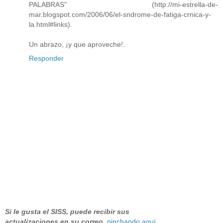
PALABRAS" (http://mi-estrella-de-
mar.blogspot.com/2006/06/el-sndrome-de-fatiga-crnica-y-
la.html#links).
Un abrazo, ¡y que aproveche!.
Responder
Si le gusta el SISS, puede recibir sus
actualizaciones en su correo
,
pinchando aquí
.