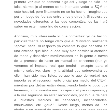
primera vez que se comenta algo así y luego ha sido una
falsa alarma (o al menos se ha intentado vedar la SQM en
este hospital, pero finalmente no se ha hecho –imagino que
por un juego de fuerzas entre unos y otros-). Si supiera de
novedades diferentes a las que comentáis, os las haré
saber en este mismo hilo de conversación.
Anónimo, muy interesante lo que comentas: yo de hecho,
particularmente no tengo claro que el Ministerio realmente
“apoye” nada. Al respecto ya comenté lo que pensaba en
una entrada que hice: queda muy bien desviar la atención
de todos y desactivar movilizaciones de la gente a través
de la promesa de hacer un manual de consenso (que ya
veremos el impacto real que tendrá --excepto para el
mismo colectivo, claro-- y la utilidad que sobrevendrá de
ello --han sido muy listos, porque lo que de verdad nos
importa es el reconocimiento oficial por medio del CIE--),
mientras por detrás están desactivando tanto lo poco que
tenemos, como nuestra misma capacidad para quejarnos, y
a la vez seguimos sin estar reconocidos, por lo que de cara
a nuestros médicos de cabeceras, incapacidades,
minusvalías, etc. ¿qué?. Desde luego, menos da una
piedra, y un manual de consenso es un paso, pero espero