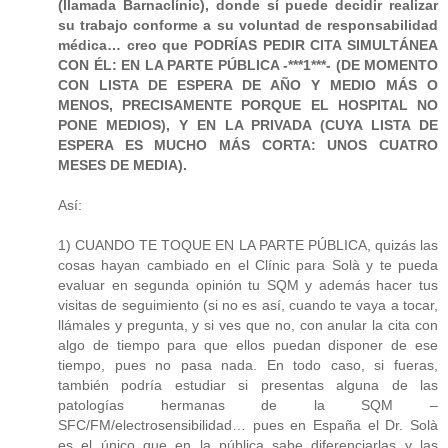
(llamada Barnaclínic), donde sí puede decidir realizar
su trabajo conforme a su voluntad de responsabilidad
médica… creo que PODRÍAS PEDIR CITA SIMULTÁNEA
CON ÉL: EN LA PARTE PÚBLICA -***1***- (DE MOMENTO
CON LISTA DE ESPERA DE AÑO Y MEDIO MÁS O
MENOS, PRECISAMENTE PORQUE EL HOSPITAL NO
PONE MEDIOS), Y EN LA PRIVADA (CUYA LISTA DE
ESPERA ES MUCHO MÁS CORTA: UNOS CUATRO
MESES DE MEDIA).
Así:
1) CUANDO TE TOQUE EN LA PARTE PÚBLICA, quizás las
cosas hayan cambiado en el Clínic para Solà y te pueda
evaluar en segunda opinión tu SQM y además hacer tus
visitas de seguimiento (si no es así, cuando te vaya a tocar,
llámales y pregunta, y si ves que no, con anular la cita con
algo de tiempo para que ellos puedan disponer de ese
tiempo, pues no pasa nada. En todo caso, si fueras,
también podría estudiar si presentas alguna de las
patologías hermanas de la SQM –
SFC/FM/electrosensibilidad… pues en España el Dr. Solà
es el único que en la pública sabe diferenciarlas y las