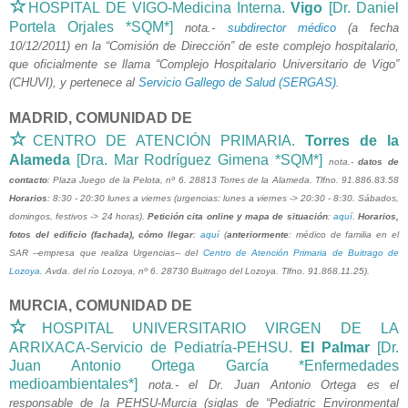
☆
HOSPITAL DE VIGO-Medicina Interna.
Vigo
[Dr. Daniel
Portela Orjales *SQM*]
nota.-
subdirector médico
(a fecha
10/12/2011) en
la “Comisión de Dirección” de este complejo hospitalario,
que
oficialmente se llama “Complejo Hospitalario Universitario de Vigo”
(CHUVI), y pertenece al
Servicio Gallego de Salud (SERGAS)
.
MADRID, COMUNIDAD DE
☆
CENTRO DE ATENCIÓN PRIMARIA.
Torres de la
Alameda
[Dra. Mar Rodríguez Gimena *SQM*]
nota.-
datos de
contacto
: Plaza Juego de la Pelota, nº 6. 28813 Torres de la Alameda. Tlfno. 91.886.83.58
Horarios
: 8:30 - 20:30 lunes a viernes (urgencias: lunes a viernes -> 20:30 - 8:30. Sábados,
domingos, festivos -> 24 horas).
Petición cita online y mapa de situación
:
aquí
.
Horarios,
fotos del edificio (fachada), cómo llegar
:
aquí
(
anteriormente
: médico de familia en el
SAR --empresa que realiza Urgencias-- del
Centro de Atención Primaria de Buitrago de
Lozoya
. Avda. del río Lozoya, nº 6.
28730
Buitrago del Lozoya. Tlfno. 91.868.11.25).
MURCIA, COMUNIDAD DE
☆
HOSPITAL UNIVERSITARIO VIRGEN DE LA
ARRIXACA-Servicio de Pediatría-PEHSU.
El Palmar
[Dr.
Juan Antonio Ortega García *Enfermedades
medioambientales*]
nota.- el Dr. Juan Antonio Ortega es el
responsable de la PEHSU-Murcia (siglas de “Pediatric Environmental