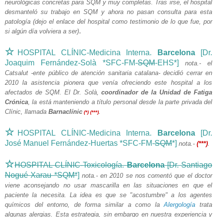
neurológicas concretas para SQM y muy completas. Tras irse, el hospital
desmanteló su trabajo en SQM y ahora no pasan consulta para esta
patología (dejo el enlace del hospital como testimonio de lo que fue, por
.
si algún día volviera a ser)
☆
HOSPITAL CLÍNIC-Medicina Interna.
Barcelona
[Dr.
Joaquim Fernández-Solà *SFC-FM-
SQM
-EHS*]
nota.- el
Catsalut -ente público de atención sanitaria catalana- decidió cerrar en
2010 la asistencia pionera que venía ofreciendo este hospital a los
afectados de SQM. El Dr. Solà,
coordinador de la Unidad de Fatiga
Crónica
, la está manteniendo a título personal desde la parte privada del
Clínic, llamada
Barnaclínic
.
(*) (***)
☆
HOSPITAL CLÍNIC-Medicina Interna.
Barcelona
[Dr.
José Manuel Fernández-Huertas *SFC-FM-
SQM
*]
nota.-
(***)
.
☆
HOSPITAL CLÍNIC-Toxicología.
Barcelona
[Dr. Santiago
Nogué Xarau *SQM*
]
nota.- en 2010 se nos comentó que el doctor
viene aconsejando no usar mascarilla en las situaciones en que el
paciente la necesita. La idea es que se "acostumbre" a los agentes
químicos del entorno, de forma similar a como la
Alergología
trata
algunas alergias. Esta estrategia, sin embargo en nuestra experiencia y