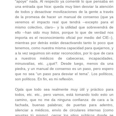
“apoye” nada. Al respecto ya comenté lo que pensaba en
una entrada que hice: queda muy bien desviar la atención
de todos y desactivar movilizaciones de la gente a través
de la promesa de hacer un manual de consenso (que ya
veremos el impacto real que tendrá --excepto para el
mismo colectivo, claro-- y la utilidad que sobrevendrá de
ello --han sido muy listos, porque lo que de verdad nos
importa es el reconocimiento oficial por medio del CIE--),
mientras por detrás están desactivando tanto lo poco que
tenemos, como nuestra misma capacidad para quejarnos, y
a la vez seguimos sin estar reconocidos, por lo que de cara
a nuestros médicos de cabeceras, incapacidades,
minusvalías, etc. ¿qué?. Desde luego, menos da una
piedra, y un manual de consenso es un paso, pero espero
que no sea “un paso para desviar el tema”. Los políticos,
son políticos. En fin, es mi reflexión.
Ojala que todo sea realmente muy útil y práctico para
todos, etc. etc., pero vamos, está tomando todo esto un
camino, que no me da ninguna confianza: de cara a la
fachada, buenas palabras; de puertas para adentro,
silenciar a médicos, envío de circulares internas (como
apuntas tú mismo), cerrar los sitios públicos donde se