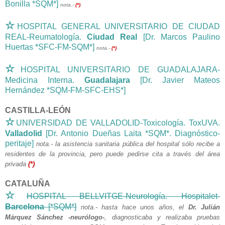
Bonilla *SQM*]
nota.-
(*)
.
☆
HOSPITAL GENERAL UNIVERSITARIO DE CIUDAD
REAL-Reumatología.
Ciudad Real
[Dr. Marcos Paulino
Huertas *SFC-FM-SQM*]
nota.-
(*)
.
☆
HOSPITAL UNIVERSITARIO DE GUADALAJARA-
Medicina Interna.
Guadalajara
[Dr. Javier Mateos
Hernández *SQM-FM-SFC-EHS*]
CASTILLA-LEÓN
☆
UNIVERSIDAD DE VALLADOLID-Toxicología. ToxUVA.
Valladolid
[Dr. Antonio Dueñas Laita *SQM*. Diagnóstico-
peritaje]
nota.- la asistencia sanitaria pública del hospital sólo recibe a
residentes de la provincia, pero puede pedirse cita a través del área
privada
(*)
.
CATALUÑA
☆
HOSPITAL BELLVITGE-Neurología. Hospitalet-
Barcelona
[*SQM*]
nota.- hasta hace unos años, el
Dr. Julián
Márquez Sánchez -neurólogo-
, diagnosticaba y realizaba pruebas