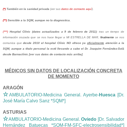
(*)
También en la sanidad privada
(ver sus
datos de contacto aquí
).
(**)
Sensible a la SQM, aunque no la diagnostica.
(***)
Hospital Clínic (datos actualizados a 9 de febrero de 2011)
: tras un tiempo de
información cruzada que se nos hace llegar a MI ESTRELLA DE MAR,
finalmente
se nos
comunica que
desde 2010 el hospital Clínic NO ofrece ya
oficialmente
atención a la
SQM, aunque a título personal la esté llevando a cabo el Dr. Joaquim Fernández-Solà
desde Barnaclínic [ver sus datos de contacto más arriba]
.
MÉDICOS SIN DATOS DE LOCALIZACIÓN CONCRETA
DE MOMENTO
ARAGÓN
☆
AMBULATORIO-Medicina General. Ayerbe-
Huesca
[Dr.
José María Calvo Sanz *SQM*]
ASTURIAS
☆
AMBULATORIO-Medicina General.
Oviedo
[Dr. Salvador
Hernández Batuecas *SQM-FM-SFC-electrosensibilidad*]