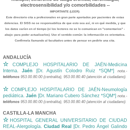
electrosensibilidad y/o comorbilidades --
IMPORTANTE (LEER):
Este directorio cita a profesionales en gran parte aportados por pacientes de estas
dolencias. El SISS no se responsabiliza de que esto sea así, ni en qué medida, y que
los datos varíen en el tiempo (si los lectores no se lo comunican en "comentarios" -
abajo- para poder actualizarlos). Use el sentido común: la información es orientativa.
Confírmela llamando al facultativo antes de pensar en pedirle una cita.
ANDALUCÍA
☆
COMPLEJO HOSPITALARIO DE JAÉN-Medicina
Interna.
Jaén
[Dr. Agustín Colodro Ruiz *SQM*]
nota.-
teléfonos
953.00.80.00 (centralita), 953.00.80.40 (atención al ciudadano).
☆
COMPLEJO HOSPITALARIO DE JAÉN-Neumología
pediátrica.
Jaén
[Dr. Mariano Cubero Sánchez *SQM*]
nota.-
teléfonos
953.00.80.00 (centralita), 953.00.80.40 (atención al ciudadano).
CASTILLA-LA MANCHA
☆
HOSPITAL GENERAL UNIVERSITARIO DE CIUDAD
REAL-Alergología.
Ciudad Real
[Dr. Pedro Ángel Galindo