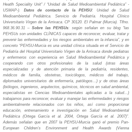
Heatlh Speciality Unit” / “Unidad de Salud Medioambiental Pediátrica” -
USMAP-).
Datos de contacto de la PEHSU
: Unidad de Salud
Medioambiental Pediátrica. Servicio de Pediatría. Hospital Clínico
Universitario Virgen de la Arrixaca. CP 30120. El Palmar (Murcia). Tlfno.
968.36.90.31 –
Sobre las PEHSUs
: según señalan en su blog “las
PEHSUs son unidades CLÍNICAS capaces de reconocer, evaluar, tratar y
prevenir las enfermedades y los riesgos ambientales en la infancia”, y en
concreto “PEHSU-Murcia es una unidad clínica situada en el Servicio de
Pediatría del Hospital Universitario Virgen de la Arrixaca donde pediatras
y enfermeros con experiencia en Salud Medioambiental Pediátrica y
cooperando con otros profesionales de la salud (otras áreas
especializadas y de atención primaria de la pediatría, residentes,
médicos de familia, obstetras, toxicólogos, médicos del trabajo,
diplomados universitarios de enfermería, patólogos…) y de otras áreas
(biólogos, ingenieros, arquitectos, químicos, técnicos en salud ambiental,
especialistas en Ciencias Medioambientales aplicadas a la salud…)
trabajamos para reconocer, evaluar y manejar las enfermedades y riesgos
ambientalmente relacionados con los niños, así como proporcionar
educación, entrenamiento e investigación en Salud Medioambiental
Pediátrica (Ortega García et al. 2004, Ortega García et al. 2007)”.
Además señalan que en 2007 la PEHSU-Murcia ganó el premio Pan-
European Children’s Environment and Health Awards (Vienna