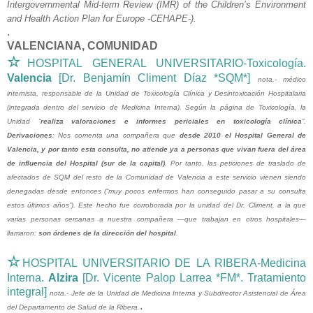
Intergovernmental Mid-term Review (IMR) of the Children’s Environment
and Health Action Plan for Europe -CEHAPE-).
.
VALENCIANA, COMUNIDAD
☆
HOSPITAL GENERAL UNIVERSITARIO-Toxicología.
Valencia
[Dr. Benjamín Climent Díaz *SQM*]
nota.- médico
internista, responsable de la Unidad de Toxicología Clínica y Desintoxicación Hospitalaria
(integrada dentro del servicio de Medicina Interna). Según la página de Toxicología, la
Unidad “
realiza valoraciones e informes periciales en toxicología clínica
”.
Derivaciones
: Nos comenta una compañera que
desde 2010 el Hospital General de
Valencia, y por tanto esta consulta, no atiende ya a personas que vivan fuera del área
de influencia del Hospital (sur de la capital)
. Por tanto, las peticiones de traslado de
afectados de SQM del resto de la Comunidad de Valencia a este servicio vienen siendo
denegadas desde entonces (“muy pocos enfermos han conseguido pasar a su consulta
estos últimos años”). Este hecho fue corroborada por la unidad del Dr. Climent, a la que
varias personas cercanas a nuestra compañera —que trabajan en otros hospitales—
llamaron:
son órdenes de la dirección del hospital
.
☆
HOSPITAL UNIVERSITARIO DE LA RIBERA-Medicina
Interna.
Alzira
[Dr. Vicente Palop Larrea *FM*. Tratamiento
integral]
nota.- Jefe de la Unidad de Medicina Interna y Subdirector Asistencial de Área
.
del Departamento de Salud de la Ribera.