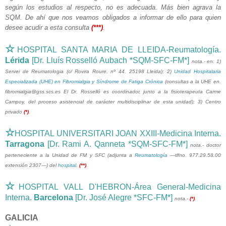
según los estudios al respecto, no es adecuada. Más bien agrava la
SQM. De ahí que nos veamos obligados a informar de ello para quien
desee acudir a esta consulta
(***)
.
☆
HOSPITAL SANTA MARIA DE LLEIDA-Reumatología.
Lérida
[Dr. Lluís Rosselló Aubach *SQM-SFC-FM*]
nota.-
en: 1)
Servei de Reumatologia (c/ Rovira Roure, nº 44. 25198 Lleida); 2)
Unidad Hospitalaria
Especializada (UHE) en Fibromialgia y Síndrome de Fatiga Crónica
(
consultas a la UHE en.
fibromialgia@gss.scs.es El Dr. Rosselló
es coordinador, junto a la fisioterapeuta Carme
Campoy, del proceso asistencial de carácter multidisciplinar de esta unidad); 3) Centro
privado
(*)
.
☆
HOSPITAL UNIVERSITARI JOAN XXIII-Medicina Interna.
Tarragona
[Dr. Rami A. Qanneta *SQM-SFC-FM*]
nota.- doctor
perteneciente a la Unidad de FM y SFC (adjunta a
Reumatología
—tlfno. 977.29.58.00
extensión 2307—) del
hospital
.
(**)
.
☆
HOSPITAL VALL D'HEBRON-Área General-Medicina
Interna.
Barcelona
[Dr. José Alegre *SFC-FM*]
nota.-
(*)
.
GALICIA