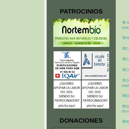
PATROCINIOS
☆
A
inmu
☆
A
☆
C
☆
C
☆
C
☆
D
espa
☆
E
☆
E
06-0
DONACIONES
☆
R