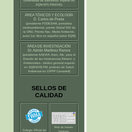
Universidad de Barcelona
, experto en
SQM-SFC-FM-EHS)
ÁREA TÓXICOS Y ECOLOGÍA
D. Carlos de Prada
(presidente
FODESAM
, periodista
medioambiental, premio Global 500 de
la ONU, Premio Nac. Medio Ambiente,
autor 1er. libro en español sobre SQM)
ÁREA DE INVESTIGACIÓN
Dr. Adrián Martínez Ramos
(presidente
AAEIAA
-Asoc. Alic. para el
Estudio de las Intolerancias Aliment. y
Ambientales-, médico general experto
en SQM-EHS-FM, profesor de Salud
Ambiental en
CIPFP Canastell
)
SELLOS DE
CALIDAD
Web de Interés
Colegio Oficial de
Sanitario