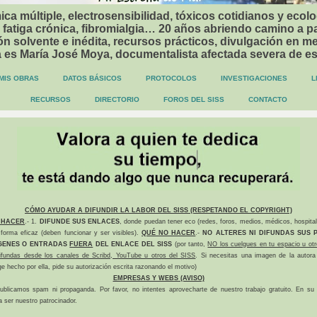
ca múltiple, electrosensibilidad, tóxicos cotidianos y ecolo
 fatiga crónica, fibromialgia… 20 años abriendo camino a p
n solvente e inédita, recursos prácticos, divulgación en me
a es María José Moya, documentalista afectada severa de e
MIS OBRAS
DATOS BÁSICOS
PROTOCOLOS
INVESTIGACIONES
L
RECURSOS
DIRECTORIO
FOROS DEL SISS
CONTACTO
CÓMO AYUDAR A DIFUNDIR LA LABOR DEL SISS (RESPETANDO EL COPYRIGHT)
 HACER
.- 1.
DIFUNDE SUS ENLACES
, donde puedan tener eco (redes, foros, medios, médicos, hospital
forma eficaz (deben funcionar y ser visibles).
QUÉ NO HACER
.-
NO ALTERES NI DIFUNDAS SUS P
GENES O ENTRADAS
FUERA
DEL ENLACE DEL SISS
(por tanto,
NO los cuelgues en tu espacio u otr
difundas desde los canales de Scribd, YouTube u otros del SISS
. Si necesitas una imagen de la autora
ge hecho por ella, pide su autorización escrita razonando el motivo)
EMPRESAS Y WEBS (AVISO)
ublicamos spam ni propaganda. Por favor, no intentes aprovecharte de nuestro trabajo gratuito. En su l
a ser nuestro patrocinador.