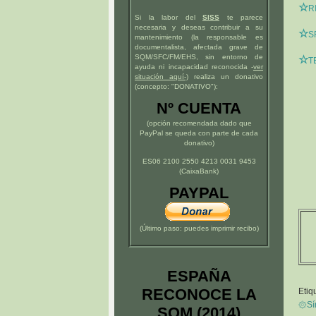
☆
R
Si la labor del
SISS
te parece
necesaria y deseas contribuir a su
☆
S
mantenimiento (la responsable es
documentalista, afectada grave de
SQM/SFC/FM/EHS, sin entorno de
☆
T
ayuda ni incapacidad reconocida -
ver
situación
aquí
-)
realiza un donativo
(concepto: "DONATIVO"):
Nº CUENTA
(opción recomendada dado que
PayPal se queda con parte de cada
donativo)
ES06 2100 2550 4213 0031 9453
(CaixaBank)
PAYPAL
(Último paso: puedes imprimir recibo)
ESPAÑA
RECONOCE LA
Etiq
۞Sín
SQM (2014)