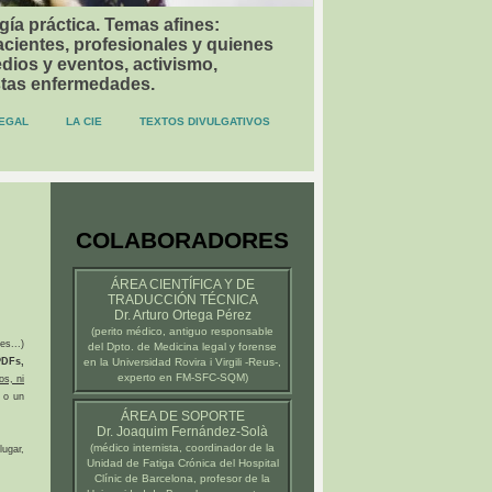
gía práctica. Temas afines:
acientes, profesionales y quienes
dios y eventos, activismo,
stas enfermedades.
EGAL
LA CIE
TEXTOS DIVULGATIVOS
COLABORADORES
ÁREA CIENTÍFICA Y DE
TRADUCCIÓN TÉCNICA
Dr. Arturo Ortega Pérez
(
perito médico
, antiguo responsable
es...)
del Dpto. de Medicina legal y forense
DFs,
en la
Universidad Rovira i Virgili -Reus-
,
experto en FM-SFC-SQM)
os, ni
 o un
ÁREA DE SOPORTE
Dr. Joaquim Fernández-Solà
(médico internista, coordinador de la
ugar,
Unidad de Fatiga Crónica del
Hospital
Clínic de Barcelona
, profesor de la