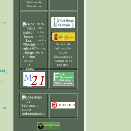
Médicos de
Barcelona
posa,
Noso-
tros
subs-
cribi-
mos los
Principios del
Servicio de
código HONcode
.
Información
Compruébelo
sobre
aquí
.
Discapacidad
(Ministerio de
Sanidad)
lud-)
ubt.
. 20-