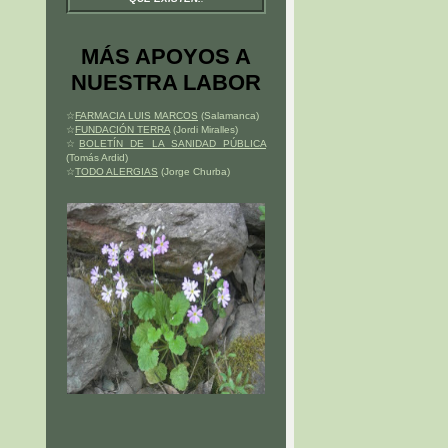
MÁS APOYOS A
NUESTRA LABOR
☆
FARMACIA LUIS MARCOS
(Salamanca)
☆
FUNDACIÓN TERRA
(Jordi Miralles)
☆
BOLETÍN DE LA SANIDAD PÚBLICA
(Tomás Ardid)
☆
TODO ALERGIAS
(Jorge Churba)