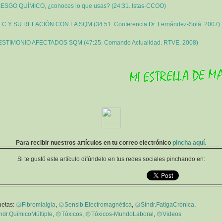
IESGO QUÍMICO, ¿conoces lo que usas? (24:31. Istas-CCOO)
FC Y SU RELACIÓN CON LA SQM (34.51. Conferencia Dr. Fernández-Solà. 2007)
ESTIMONIO AFECTADOS SQM (47:25. Comando Actualidad. RTVE. 2008)
Para recibir nuestros artículos en tu correo electrónico
pincha aquí.
Si te gustó este artículo difúndelo en tus redes sociales pinchando en:
uetas:
۞Fibromialgia
,
۞Sensib.Electromagnética
,
۞Síndr.FatigaCrónica
,
dr.QuímicoMúltiple
,
۞Tóxicos
,
۞Tóxicos-MundoLaboral
,
۞Videos