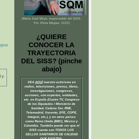
(María José Moya, responsable del
SISS
.
Fot. Elvira Megias. 2010)
¿QUIERE
CONOCER LA
igua
TRAYECTORIA
DEL SISS? (pinche
abajo)
l y
VEA
AQUÍ
nuestro activismo en
radios, televisiones, prensa, libros,
investigaciones, congresos,
acciones, con expertos, entidades,
etc. en España (Cuatro TV, Congreso
de los Diputados / Ministerio de
Sanidad, Cadena Ser, RNE,
Telemadrid, Vocento, EFE, COPE,
Integral, etc.), y en otros países
como Reino Unido (BBC), México y
Colombia. También puede ver que el
SISS cuenta con TODOS LOS
SELLOS SANITARIOS DE CALIDAD
QUE EXISTEN.
.