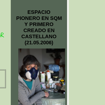
ESPACIO
PIONERO EN SQM
Y PRIMERO
CREADO EN
CASTELLANO
(21.05.2006)