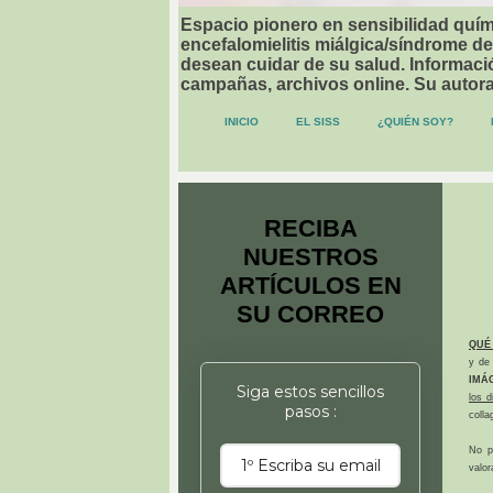
Espacio pionero en sensibilidad quími
encefalomielitis miálgica/síndrome de
desean cuidar de su salud. Informació
campañas, archivos online. Su autor
INICIO
EL SISS
¿QUIÉN SOY?
RECIBA
NUESTROS
ARTÍCULOS EN
SU CORREO
QUÉ
y de 
IMÁ
Siga estos sencillos
los 
pasos :
colla
No p
valor