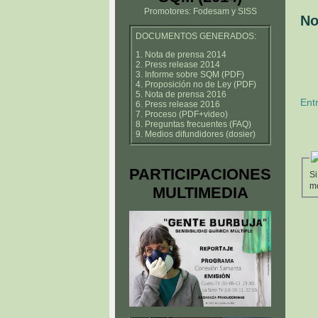
Promotores: Fodesam y SISS
No
DOCUMENTOS GENERADOS:
1. Nota de prensa 2014
2. Press release 2014
3. Informe sobre SQM (PDF)
4. Proposición no de Ley (PDF)
5. Nota de prensa 2016
Ent
6. Press release 2016
7. Proceso (PDF+video)
8. Preguntas frecuentes (FAQ)
9. Medios difundidores (dosier)
PARTICIPACIONES
Si
mo
MULTIMEDIA