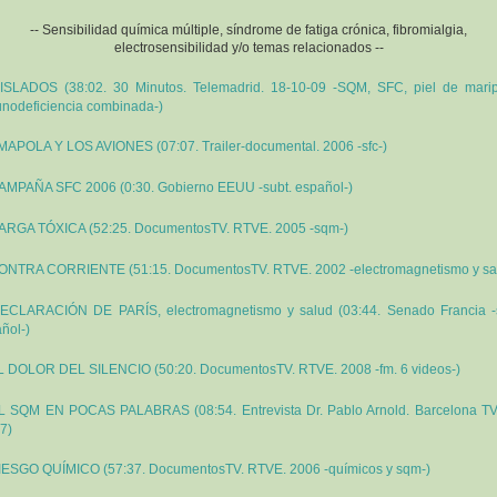
-- Sensibilidad química múltiple, síndrome de fatiga crónica, fibromialgia,
electrosensibilidad y/o temas relacionados --
ISLADOS (38:02. 30 Minutos. Telemadrid. 18-10-09 -SQM, SFC, piel de mari
nodeficiencia combinada-)
MAPOLA Y LOS AVIONES (07:07. Trailer-documental. 2006 -sfc-)
AMPAÑA SFC 2006 (0:30. Gobierno EEUU -subt. español-)
ARGA TÓXICA (52:25. DocumentosTV. RTVE. 2005 -sqm-)
ONTRA CORRIENTE (51:15. DocumentosTV. RTVE. 2002 -electromagnetismo y sa
ECLARACIÓN DE PARÍS, electromagnetismo y salud (03:44. Senado Francia -s
ñol-)
L DOLOR DEL SILENCIO (50:20. DocumentosTV. RTVE. 2008 -fm. 6 videos-)
L SQM EN POCAS PALABRAS (08:54. Entrevista Dr. Pablo Arnold. Barcelona TV
7)
IESGO QUÍMICO (57:37. DocumentosTV. RTVE. 2006 -químicos y sqm-)