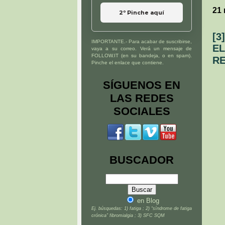
21
2º Pinche aquí
[3
IMPORTANTE.- Para acabar de suscribirse,
EL
vaya a su correo. Verá un mensaje de
FOLLOW.IT (en su bandeja, o en spam).
RE
Pinche el enlace que contiene.
SÍGUENOS EN
LAS REDES
SOCIALES
BUSCADOR
en Blog
Ej. búsquedas: 1) fatiga ; 2) “síndrome de fatiga
crónica” fibromialgia ; 3) SFC SQM