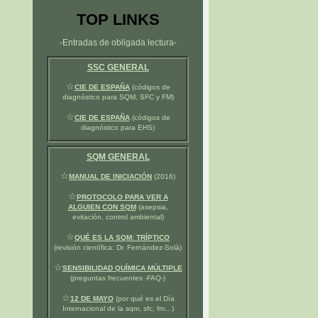
TOP LINKS
-Entradas de obligada lectura-
SSC GENERAL
☆
CIE DE ESPAÑA
(códigos de
diagnóstico para SQM, SFC y FM)
☆
CIE DE ESPAÑA
(códigos de
diagnóstico para EHS)
SQM GENERAL
☆
MANUAL DE INICIACIÓN
(2016)
☆
PROTOCOLO PARA VER A
ALGUIEN CON SQM
(asepsia,
evitación, control ambiental)
☆
QUÉ ES LA SQM: TRÍPTICO
(revisión científica: Dr. Fernández-Solà)
☆
SENSIBILIDAD QUÍMICA MÚLTIPLE
(preguntas frecuentes -FAQ-)
☆
12 DE MAYO
(por qué es el Día
Internacional de la sqm, sfc, fm…)