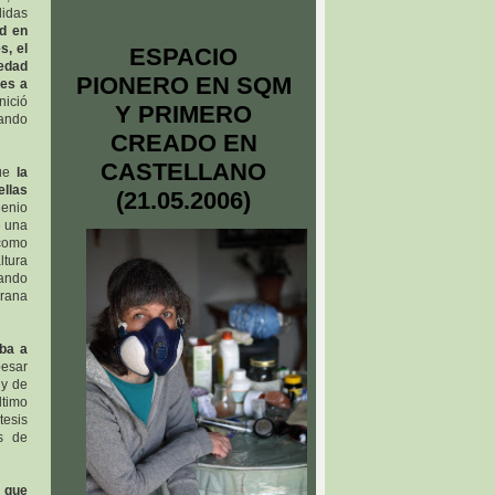
didas
ad en
s, el
ESPACIO
edad
PIONERO EN SQM
res a
nició
Y PRIMERO
uando
CREADO EN
CASTELLANO
que
la
ellas
(21.05.2006)
lenio
e una
 como
ltura
uando
 rana
ba a
pesar
 y de
ltimo
tesis
os de
l que