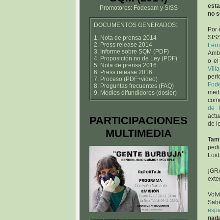
esta
Promotores: Fodesam y SISS
no s
DOCUMENTOS GENERADOS:
Por 
SIS
1. Nota de prensa 2014
2. Press release 2014
Fer
3. Informe sobre SQM (PDF)
Amb
4. Proposición no de Ley (PDF)
o el
5. Nota de prensa 2016
Villa
6. Press release 2016
peri
7. Proceso (PDF+video)
Fod
8. Preguntas frecuentes (FAQ)
med
9. Medios difundidores (dosier)
co
de 
act
PARTICIPACIONES
de l
MULTIMEDIA
Tam
pedi
Loid
¡GRA
ext
Volv
Sabé
espa
nad