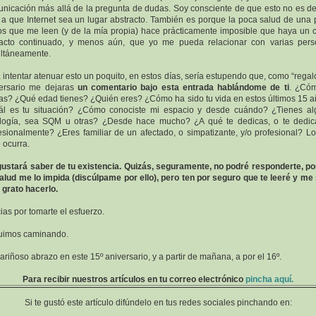
nicación más allá de la pregunta de dudas. Soy consciente de que esto no es d
 a que Internet sea un lugar abstracto. También es porque la poca salud de una 
os que me leen (y de la mía propia) hace prácticamente imposible que haya un c
acto continuado, y menos aún, que yo me pueda relacionar con varias per
ltáneamente.
 intentar atenuar esto un poquito, en estos días, sería estupendo que, como “regal
ersario me dejaras
un comentario bajo esta entrada hablándome de ti
. ¿Cóm
as? ¿Qué edad tienes? ¿Quién eres? ¿Cómo ha sido tu vida en estos últimos 15 
l es tu situación? ¿Cómo conociste mi espacio y desde cuándo? ¿Tienes a
logía, sea SQM u otras? ¿Desde hace mucho? ¿A qué te dedicas, o te dedi
esionalmente? ¿Eres familiar de un afectado, o simpatizante, y/o profesional? L
e ocurra.
ustará saber de tu existencia. Quizás, seguramente, no podré responderte, p
alud me lo impida (discúlpame por ello), pero ten por seguro que te leeré y me
grato hacerlo.
ias por tomarte el esfuerzo.
uimos caminando.
ariñoso abrazo en este 15º aniversario, y a partir de mañana, a por el 16º.
Para recibir nuestros artículos en tu correo electrónico
pincha aquí.
Si te gustó este artículo difúndelo en tus redes sociales pinchando en: