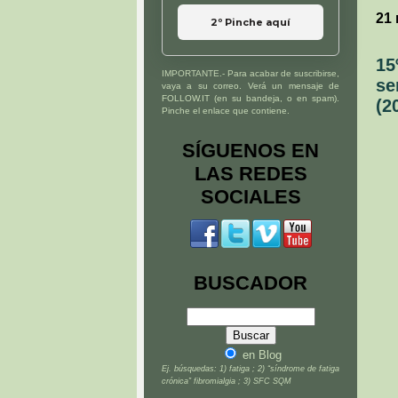
21
2º Pinche aquí
15
IMPORTANTE.- Para acabar de suscribirse,
se
vaya a su correo. Verá un mensaje de
FOLLOW.IT (en su bandeja, o en spam).
(2
Pinche el enlace que contiene.
SÍGUENOS EN
LAS REDES
SOCIALES
BUSCADOR
en Blog
Ej. búsquedas: 1) fatiga ; 2) “síndrome de fatiga
crónica” fibromialgia ; 3) SFC SQM