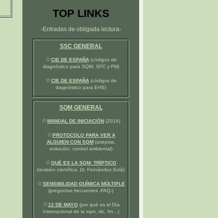
TOP LINKS
-Entradas de obligada lectura-
SSC GENERAL
☆
CIE DE ESPAÑA
(códigos de
diagnóstico para SQM, SFC y FM)
☆
CIE DE ESPAÑA
(códigos de
diagnóstico para EHS)
SQM GENERAL
☆
MANUAL DE INICIACIÓN
(2016)
☆
PROTOCOLO PARA VER A
ALGUIEN CON SQM
(asepsia,
evitación, control ambiental)
☆
QUÉ ES LA SQM: TRÍPTICO
(revisión científica: Dr. Fernández-Solà)
☆
SENSIBILIDAD QUÍMICA MÚLTIPLE
(preguntas frecuentes -FAQ-)
☆
12 DE MAYO
(por qué es el Día
Internacional de la sqm, sfc, fm…)