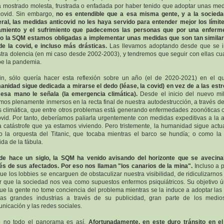
 mostrado molesta, frustrada o enfadada por haber tenido que adoptar unas me
covid. Sin embargo,
no es entendible que a esa misma gente, y a la socied
ral, las medidas anticovid no les haya servido para entender mejor los límite
lamiento y el sufrimiento que padecemos las personas que por una enferm
 la SQM estamos obligadas a implementar unas medidas que son tan simila
de la covid, e incluso más drásticas.
Las llevamos adoptando desde que se i
tra dolencia (en mi caso desde 2002-2003), y tendremos que seguir con ellas c
e la pandemia.
in, sólo quería hacer esta reflexión sobre un año (el de 2020-2021) en el 
nidad sigue dedicada a mirarse el dedo (léase, la covid) en vez de a las estr
esa mano le señala (la emergencia climática).
Desde el inicio del nuevo mi
mos plenamente inmersos en la recta final de nuestra autodestrucción, a través d
is climática, que entre otros problemas está generando enfermedades zoonóticas
ovid. Por tanto, deberíamos paliarla urgentemente con medidas expeditivas a la a
a catástrofe que ya estamos viviendo. Pero tristemente, la humanidad sigue act
 la orquesta del Titanic, que tocaba mientras el barco se hundía; o como la
ida de la fábula.
de hace un siglo, la SQM ha venido avisando del horizonte que se avecina
és de sus afectados. Por eso nos llaman "los canarios de la mina".
Incluso a 
ue los lobbies se encarguen de obstaculizar nuestra visibilidad, de ridiculizarnos
ar que la sociedad nos vea como supuestos enfermos psiquiátricos. Su objetivo ú
ue la gente no tome conciencia del problema mientras se la induce a adoptar las 
as grandes industrias a través de su publicidad, gran parte de los medi
nicación y las redes sociales.
o no todo el panorama es así.
Afortunadamente, en este duro tránsito en e