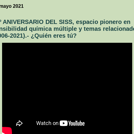
 mayo 2021
º ANIVERSARIO DEL SISS, espacio pionero en
nsibilidad química múltiple y temas relacionad
006-2021).- ¿Quién eres tú?