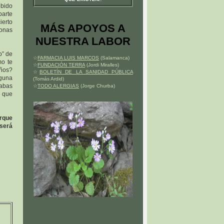
ebido
parte
ierto
MÁS APOYOS A
sonas
NUESTRA LABOR
o” de
☆
FARMACIA LUIS MARCOS
(Salamanca)
o te
☆
FUNDACIÓN TERRA
(Jordi Miralles)
años?
☆
BOLETÍN DE LA SANIDAD PÚBLICA
lguna
(Tomás Ardid)
cabas
☆
TODO ALERGIAS
(Jorge Churba)
o que
orque
 será