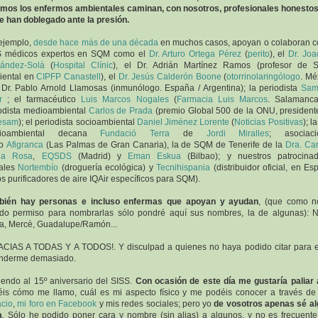
mos los enfermos ambientales caminan, con nosotros, profesionales honesto
e han doblegado ante la presión.
ejemplo,
desde hace más de una década
en muchos casos, apoyan o colaboran c
S médicos expertos en SQM como el
Dr. Arturo Ortega Pérez
(
perito
), el
Dr. Jo
nández-Solà
(
Hospital Clínic
), el Dr. Adrián Martínez Ramos (profesor de S
iental en
CIPFP Canastell
), el
Dr. Jesús Calderón Boone
(
otorrinolaringólogo
. Mé
 Dr. Pablo Arnold Llamosas (inmunólogo. España / Argentina); la periodista
Sam
r
; el farmacéutico
Luis Marcos Nogales
(
Farmacia Luis Marcos
. Salamanca
odista medioambiental
Carlos de Prada
(premio Global 500 de la ONU, president
esam
); el periodista socioambiental
Daniel Jiménez Lorente
(
Noticias Positivas
); l
ioambiental decana
Fundació Terra
de
Jordi Miralles
; asociaci
mo
Afigranca
(Las Palmas de Gran Canaria), la de SQM de Tenerife de la
Dra. Ca
la Rosa
,
EQSDS
(Madrid) y
Eman Eskua
(Bilbao); y nuestros patrocina
uales
Nortembío
(droguería ecológica) y
Tecnihispania
(distribuidor oficial, en Es
os purificadores de aire IQAir específicos para SQM).
bién hay personas e incluso enfermas que apoyan y ayudan
, (que como n
do permiso para nombrarlas sólo pondré aquí sus nombres, la de algunas): N
a, Mercè, Guadalupe/Ramón...
CIAS A TODAS Y A TODOS!. Y disculpad a quienes no haya podido citar para e
enderme demasiado.
iendo al 15º aniversario del SISS.
Con ocasión de este día me gustaría paliar 
is cómo me llamo, cuál es mi aspecto físico y me podéis conocer a través d
cio
,
mi foro en Facebook
y mis redes sociales; pero yo
de vosotros apenas sé al
a
. Sólo he podido poner cara y nombre (sin alias) a algunos, y no es frecuent