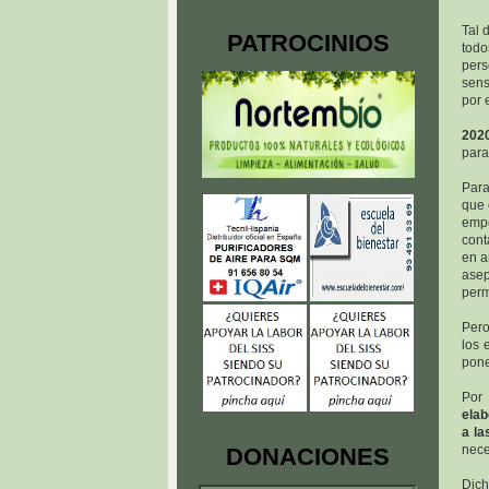
Tal 
PATROCINIOS
todo
pers
sens
por 
2020
para
Par
que 
empe
cont
en a
asep
perm
Pero
los 
pone
Por
elab
a la
nece
DONACIONES
Dich