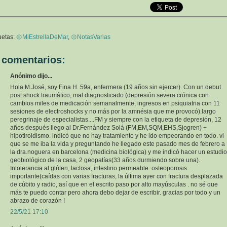
uetas:
۞MiEstrellaDeMar
,
۞NotasVarias
 comentarios:
Anónimo dijo...
Hola M.José, soy Fina H. 59a, enfermera (19 años sin ejercer). Con un debut
post shock traumático, mal diagnosticado (depresión severa crónica con
cambios miles de medicación semanalmente, ingresos en psiquiatria con 11
sesiones de electroshocks y no más por la amnésia que me provocó).largo
peregrinaje de especialistas....FM y siempre con la etiqueta de depresión, 12
años después llego al Dr.Fernández Solá (FM,EM,SQM,EHS,Sjogren) +
hipotiroidismo. indicó que no hay tratamiento y he ido empeorando en todo. vi
que se me iba la vida y preguntando he llegado este pasado mes de febrero a
la dra.noguera en barcelona (medicina biológica) y me indicó hacer un estudio
geobiológico de la casa, 2 geopatías(33 años durmiendo sobre una).
Intolerancia al glúten, lactosa, intestino permeable. osteoporosis
importante(caídas con varias fracturas, la última ayer con fractura desplazada
de cúbito y radio, así que en el escrito paso por alto mayúsculas . no sé que
más te puedo contar pero ahora debo dejar de escribir. gracias por todo y un
abrazo de corazón !
22/5/21 17:10