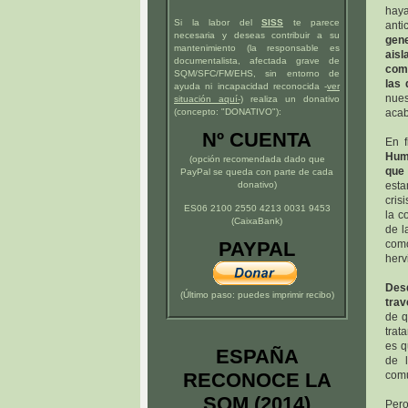
haya
Si la labor del
SISS
te parece
anti
necesaria y deseas contribuir a su
gene
mantenimiento (la responsable es
ais
documentalista, afectada grave de
como
SQM/SFC/FM/EHS, sin entorno de
las 
ayuda ni incapacidad reconocida -
ver
nues
situación
aquí
-)
realiza un donativo
(concepto: "DONATIVO"):
acab
Nº CUENTA
En f
Huma
(opción recomendada dado que
que 
PayPal se queda con parte de cada
donativo)
esta
cris
ES06 2100 2550 4213 0031 9453
la c
(CaixaBank)
de l
PAYPAL
como
herv
Des
(Último paso: puedes imprimir recibo)
trav
de q
trat
es q
ESPAÑA
de l
RECONOCE LA
comu
SQM (2014)
Per