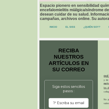
Espacio pionero en sensibilidad quími
encefalomielitis miálgica/síndrome de
desean cuidar de su salud. Informació
campañas, archivos online. Su autor
INICIO
EL SISS
¿QUIÉN SOY?
RECIBA
NUESTROS
ARTÍCULOS EN
SU CORREO
QUÉ
y de 
IMÁ
Siga estos sencillos
los 
pasos :
colla
No p
valor