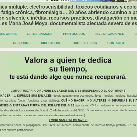
ca múltiple, electrosensibilidad, tóxicos cotidianos y ecolo
 fatiga crónica, fibromialgia… 20 años abriendo camino a p
n solvente e inédita, recursos prácticos, divulgación en me
a es María José Moya, documentalista afectada severa de e
MIS OBRAS
DATOS BÁSICOS
PROTOCOLOS
INVESTIGACIONES
L
RECURSOS
DIRECTORIO
FOROS DEL SISS
CONTACTO
CÓMO AYUDAR A DIFUNDIR LA LABOR DEL SISS (RESPETANDO EL COPYRIGHT)
 HACER
.- 1.
DIFUNDE SUS ENLACES
, donde puedan tener eco (redes, foros, medios, médicos, hospital
forma eficaz (deben funcionar y ser visibles).
QUÉ NO HACER
.-
NO ALTERES NI DIFUNDAS SUS P
GENES O ENTRADAS
FUERA
DEL ENLACE DEL SISS
(por tanto,
NO los cuelgues en tu espacio u otr
difundas desde los canales de Scribd, YouTube u otros del SISS
. Si necesitas una imagen de la autora
ge hecho por ella, pide su autorización escrita razonando el motivo)
EMPRESAS Y WEBS (AVISO)
ublicamos spam ni propaganda. Por favor, no intentes aprovecharte de nuestro trabajo gratuito. En su l
a ser nuestro patrocinador.