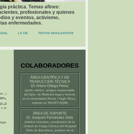
gía práctica. Temas afines:
acientes, profesionales y quienes
dios y eventos, activismo,
stas enfermedades.
EGAL
LA CIE
TEXTOS DIVULGATIVOS
COLABORADORES
ÁREA CIENTÍFICA Y DE
TRADUCCIÓN TÉCNICA
Dr. Arturo Ortega Pérez
(
perito médico
, antiguo responsable
es...)
del Dpto. de Medicina legal y forense
DFs,
en la
Universidad Rovira i Virgili -Reus-
,
experto en FM-SFC-SQM)
os, ni
 o un
ÁREA DE SOPORTE
Dr. Joaquim Fernández-Solà
(médico internista, coordinador de la
ugar,
Unidad de Fatiga Crónica del
Hospital
Clínic de Barcelona
, profesor de la