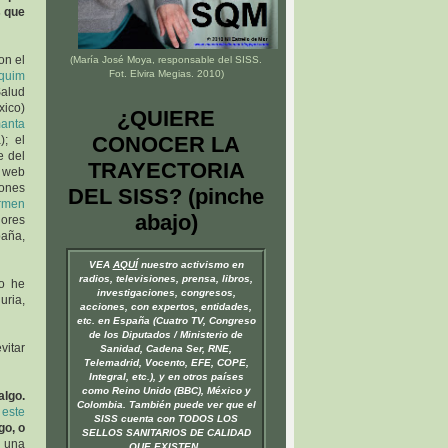
s que
on el
(María José Moya, responsable del
SISS
.
Fot. Elvira Megias. 2010)
aquim
alud
xico)
¿QUIERE
anta
CONOCER LA
); el
e del
TRAYECTORIA
a web
ones
DEL SISS? (pinche
rmen
abajo)
dores
paña,
VEA
AQUÍ
nuestro activismo en
radios, televisiones, prensa, libros,
o he
investigaciones, congresos,
uria,
acciones, con expertos, entidades,
etc. en España (Cuatro TV, Congreso
de los Diputados / Ministerio de
vitar
Sanidad, Cadena Ser, RNE,
Telemadrid, Vocento, EFE, COPE,
Integral, etc.), y en otros países
como Reino Unido (BBC), México y
algo.
Colombia. También puede ver que el
e
este
SISS cuenta con TODOS LOS
go, o
SELLOS SANITARIOS DE CALIDAD
e una
QUE EXISTEN.
.