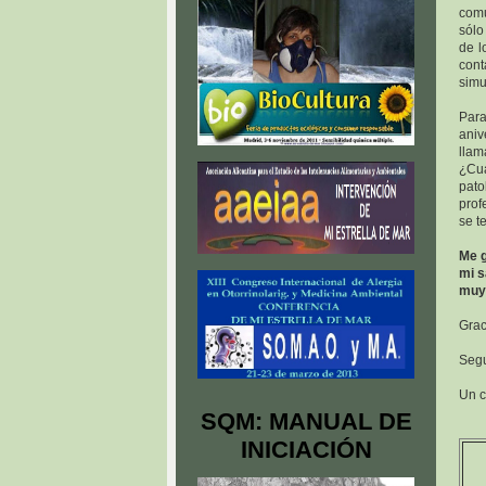
comu
sólo
de l
cont
simu
Para
aniv
llam
¿Cuá
pato
prof
se t
Me g
mi s
muy 
Grac
Seg
Un c
SQM: MANUAL DE
INICIACIÓN