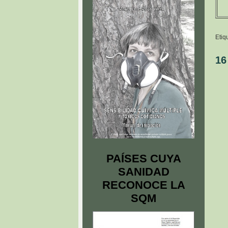
Etiq
16
PAÍSES CUYA
SANIDAD
RECONOCE LA
SQM