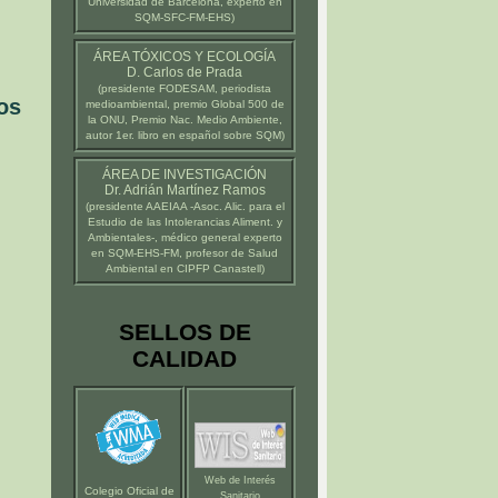
Universidad de Barcelona
, experto en
SQM-SFC-FM-EHS)
ÁREA TÓXICOS Y ECOLOGÍA
D. Carlos de Prada
(presidente
FODESAM
, periodista
os
medioambiental, premio Global 500 de
la ONU, Premio Nac. Medio Ambiente,
autor 1er. libro en español sobre SQM)
ÁREA DE INVESTIGACIÓN
Dr. Adrián Martínez Ramos
(presidente
AAEIAA
-Asoc. Alic. para el
Estudio de las Intolerancias Aliment. y
Ambientales-, médico general experto
en SQM-EHS-FM, profesor de Salud
Ambiental en
CIPFP Canastell
)
SELLOS DE
CALIDAD
Web de Interés
Colegio Oficial de
Sanitario