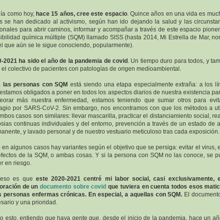
día como hoy,
hace 15 años, cree este espacio
. Quince años en una vida es muc
s se han dedicado al activismo, según han ido dejando la salud y las circunsta
onales para abrir caminos, informar y acompañar a través de este espacio pione
ibilidad química múltiple (SQM) llamado SISS (hasta 2014, Mi Estrella de Mar, n
el que aún se le sigue conociendo, popularmente).
-2021 ha sido el año de la pandemia de covid
. Un tiempo duro para todos, y ta
 el colectivo de pacientes con patologías de origen medioambiental.
a
las personas con SQM
está siendo una etapa especialmente extraña: a los lí
estamos obligados a poner en todos los aspectos diarios de nuestra existencia pa
orar más nuestra enfermedad, estamos teniendo que sumar otros para evit
agio por SARS-CoV-2. Sin embargo, nos encontramos con que los métodos a uti
mbos casos son similares: llevar mascarilla, practicar el distanciamiento social, rea
sias continuas individuales y del entorno, prevención a través de un estado de a
anente, y lavado personal y de nuestro vestuario meticuloso tras cada exposición
 en algunos casos hay variantes según el objetivo que se persiga: evitar el virus, e
efectos de la SQM, o ambas cosas. Y si la persona con SQM no las conoce, se 
r en riesgo.
 eso es que
este 2020-2021 centré mi labor social, casi exclusivamente, 
oración de un
documento sobre covid
que tuviera en cuenta todos esos mati
s personas enfermas crónicas. En especial, a aquellas con SQM.
El documento
sario y una prioridad.
o esto, entiendo que haya gente que, desde el inicio de la pandemia, hace un añ