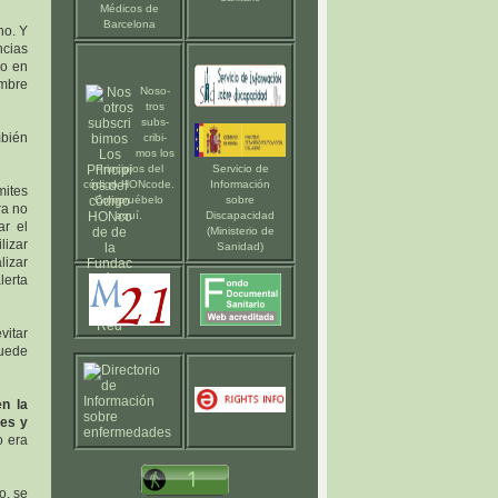
Médicos de
Barcelona
ho. Y
ncias
ro en
ombre
Noso-
tros
subs-
mbién
cribi-
mos los
Principios del
Servicio de
código HONcode
.
Información
mites
Compruébelo
sobre
ra no
aquí
.
Discapacidad
ar el
(Ministerio de
lizar
Sanidad)
lizar
lerta
.
vitar
puede
en la
ces y
 era
o, se