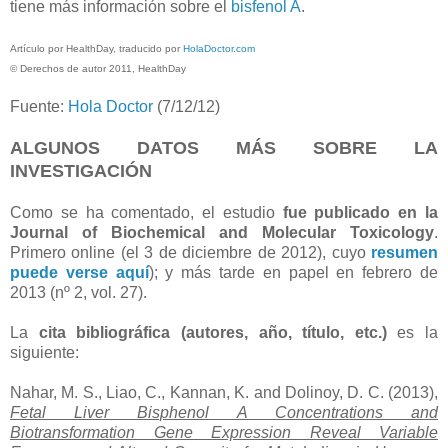
tiene más información sobre el
bisfenol A
.
Artículo por HealthDay, traducido por
HolaDoctor.com
© Derechos de autor 2011, HealthDay
Fuente:
Hola Doctor
(7/12/12)
ALGUNOS DATOS MÁS SOBRE LA
INVESTIGACIÓN
Como se ha comentado, el estudio
fue publicado en la
Journal of Biochemical and Molecular Toxicology
.
Primero online (el 3 de diciembre de 2012), cuyo
resumen
puede verse aquí
); y más tarde en papel en febrero de
2013 (nº 2, vol. 27).
La
cita bibliográfica (autores, año, título, etc.)
es la
siguiente:
Nahar, M. S., Liao, C., Kannan, K. and Dolinoy, D. C. (2013),
Fetal Liver Bisphenol A Concentrations and
Biotransformation Gene Expression Reveal Variable