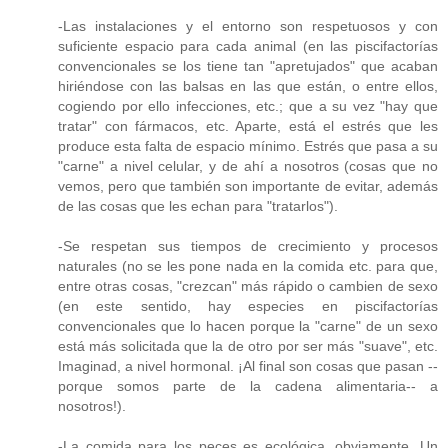
-Las instalaciones y el entorno son respetuosos y con
suficiente espacio para cada animal (en las piscifactorías
convencionales se los tiene tan "apretujados" que acaban
hiriéndose con las balsas en las que están, o entre ellos,
cogiendo por ello infecciones, etc.; que a su vez "hay que
tratar" con fármacos, etc. Aparte, está el estrés que les
produce esta falta de espacio mínimo. Estrés que pasa a su
"carne" a nivel celular, y de ahí a nosotros (cosas que no
vemos, pero que también son importante de evitar, además
de las cosas que les echan para "tratarlos").
-Se respetan sus tiempos de crecimiento y procesos
naturales (no se les pone nada en la comida etc. para que,
entre otras cosas, "crezcan" más rápido o cambien de sexo
(en este sentido, hay especies en piscifactorías
convencionales que lo hacen porque la "carne" de un sexo
está más solicitada que la de otro por ser más "suave", etc.
Imaginad, a nivel hormonal. ¡Al final son cosas que pasan --
porque somos parte de la cadena alimentaria-- a
nosotros!).
-La comida para los peces es ecológica, obviamente. Un