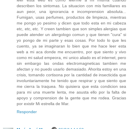
leer esta web es como leerme a mi misma cuando
describen los sintomas. La situacion con mis familiares es
aun peor, una ignorancia e incomprension absoluta...
Fumigan, usas perfumes, productos de limpieza, mientras
me pongo yo pesimo y dicen que todo esta en mi cabeza
etc, etc, etc. Y creen tambien que son simples alergias que
puede atender un alergologo comun y que tienen "cura" si
yo pongo de mi parte y esas cosas. Por todo lo que les
cuento, ya se imaginaran lo bien que me hace leer esta
web a mi aca donde me encuentro, por que siento y vivo
como mi salud empeora, mi unico aliado es el internet, pero
sin embargo las ondas electromagneticas tambien me
afectan y no puedo usarlo demasiado. Ahorita estoy en una
crisis, tomando cortisona por la cantidad de insecticida que
involuntariamente he tenido que respirar y que siento que
me cierra la traquea. No quisiera que esta condicion sea
para mi una muerte lenta, me asusta ello por la falta de
apoyo y comprension de la gente que me rodea. Gracias
por existir Mi estrella de Mar.
Responder