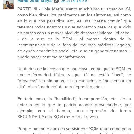
María José Moya
26/2/14 14:59
PARTE I/II.- Hola María, siento muchísimo tu situación. Sí,
como bien dices, los parámetros en los síntomas, así como
en lo que nos perjudica, etc., es una “patina común” que
tenemos todos nosotros y que sobretodo para los que vivís
en países con un mayor nivel de desconocimiento –si cabe-
- de lo que es la SQM… al menos, dentro de la
incomprensión y de la falta de recursos médicos, legales,
de ayuda económico-social, etc. que en general tenemos…
puede hacer sentirse reconfortados.
No dudes de las cosas que son clave, como que la SQM es
una enfermedad física, y que tú no estás “loca”, te
“provocas” los síntomas, ni es cuestión de “no pensar en
ello”, ni es “producto” de una depresión, etc.…
En todo caso, la “hostilidad”, incomprensión, etc. de tu
entorno es lo que te podría acabar provocándote, por
ejemplo, con el tiempo, una depresión de forma
SECUNDARIA a la SQM (pero no al revés).
Porque bastante duro es ya vivir con SQM (que como pasa