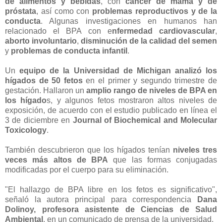
de alimentos y bebidas
, con
cáncer de mama y de
próstata
, así como con
problemas reproductivos y de la
conducta
. Algunas investigaciones en humanos han
relacionado el BPA con e
nfermedad cardiovascular
,
aborto involuntario
,
disminución de la calidad del semen
y
problemas de conducta infantil
.
Un
equipo de la Universidad de Michigan analizó los
hígados de 50 fetos
en el primer y segundo trimestre de
gestación. Hallaron un
amplio rango de niveles de BPA en
los hígado
s, y algunos fetos mostraron altos niveles de
exposición, de acuerdo con el estudio publicado en línea el
3 de diciembre en
Journal of Biochemical and Molecular
Toxicology
.
También descubrieron que los hígados tenían
niveles tres
veces más altos de BPA
que las formas conjugadas
modificadas por el cuerpo para su eliminación.
"El hallazgo de BPA libre en los fetos es significativo",
señaló la autora principal para correspondencia
Dana
Dolinoy, profesora asistente de Ciencias de Salud
Ambiental
, en un comunicado de prensa de la universidad.