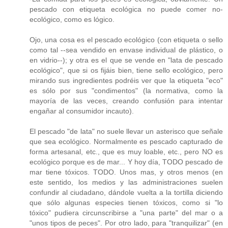
pescado con etiqueta ecológica no puede comer no-
ecológico, como es lógico.
Ojo, una cosa es el pescado ecológico (con etiqueta o sello
como tal --sea vendido en envase individual de plástico, o
en vidrio--); y otra es el que se vende en "lata de pescado
ecológico", que si os fijáis bien, tiene sello ecológico, pero
mirando sus ingredientes podréis ver que la etiqueta "eco"
es sólo por sus "condimentos" (la normativa, como la
mayoría de las veces, creando confusión para intentar
engañar al consumidor incauto).
El pescado "de lata" no suele llevar un asterisco que señale
que sea ecológico. Normalmente es pescado capturado de
forma artesanal, etc., que es muy loable, etc., pero NO es
ecológico porque es de mar... Y hoy día, TODO pescado de
mar tiene tóxicos. TODO. Unos mas, y otros menos (en
este sentido, los medios y las administraciones suelen
confundir al ciudadano, dándole vuelta a la tortilla diciendo
que sólo algunas especies tienen tóxicos, como si "lo
tóxico" pudiera circunscribirse a "una parte" del mar o a
"unos tipos de peces". Por otro lado, para "tranquilizar" (en