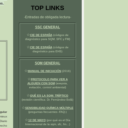
os.
TOP LINKS
-Entradas de obligada lectura-
SSC GENERAL
☆
CIE DE ESPAÑA
(códigos de
diagnóstico para SQM, SFC y FM)
☆
CIE DE ESPAÑA
(códigos de
diagnóstico para EHS)
SQM GENERAL
☆
MANUAL DE INICIACIÓN
(2016)
☆
PROTOCOLO PARA VER A
ALGUIEN CON SQM
(asepsia,
evitación, control ambiental)
☆
QUÉ ES LA SQM: TRÍPTICO
(revisión científica: Dr. Fernández-Solà)
☆
SENSIBILIDAD QUÍMICA MÚLTIPLE
gular
(preguntas frecuentes -FAQ-)
 mieux
☆
12 DE MAYO
(por qué es el Día
Diario
Internacional de la sqm, sfc, fm…)
recho