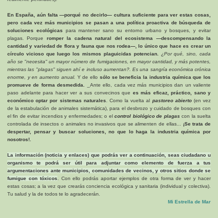
En España, aún falta —porqué no decirlo— cultura suficiente para ver estas cosas,
pero cada vez más municipios se pasan a una política proactiva de búsqueda de
soluciones ecológicas
para mantener sano su entorno urbano y bosques, y evitar
plagas. Porque
romper la cadena natural del ecosistema —descompensando la
cantidad y variedad de flora y fauna que nos rodea—, lo único que hace es crear un
círculo vicioso que luego los mismos plaguicidas potencian.
¿Por qué, sino, cada
año se "necesita" un mayor número de fumigaciones, en mayor cantidad, y más potentes,
mientras las "plagas" siguen ahí e incluso aumentan?. Es una sangría económica crónica
enorme, y en aumento anual.
Y de ello
sólo se beneficia la industria química que los
promueve de forma desmedida.
_Ante ello, cada vez más municipios dan un valiente
paso adelante para hacer ver a sus convecinos que
es más eficaz, práctico, sano y
económico optar por sistemas naturales
. Como la vuelta al
pastoreo abierto
(en vez
de la estabulación de animales sistemática), para el desbrozo y cuidado de bosques con
el fin de evitar incendios y enfermedades; o el
control biológico de plagas
con la suelta
controlada de insectos o animales no invasivos que se alimenten de ellas...
¡Se trata de
despertar, pensar y buscar soluciones, no que lo haga la industria química por
nosotros!.
La información (noticia y enlaces) que podrás ver a continuación, seas ciudadano u
organismo te podrá ser útil para adjuntar como elemento de fuerza a tus
argumentaciones ante municipios, comunidades de vecinos, y otros sitios donde se
fumigue con tóxicos
. Con ello podrás aportar ejemplos de otra forma de ver y hacer
estas cosas; a la vez que crearás conciencia ecológica y sanitaria (individual y colectiva).
Tu salud y la de todos te lo agradecerán.
Mi Estrella de Mar