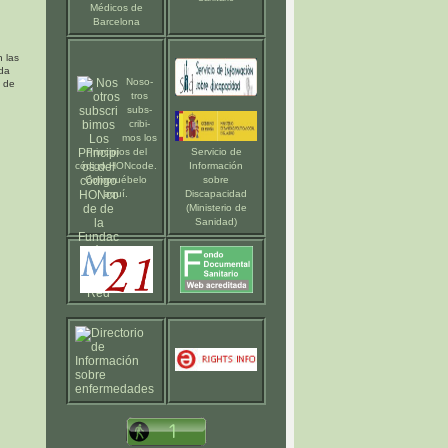
Médicos de
Barcelona
 las
nda
Noso-
 de
tros
subs-
cribi-
mos los
Principios del
Servicio de
código HONcode
.
Información
Compruébelo
sobre
aquí
.
Discapacidad
(Ministerio de
Sanidad)