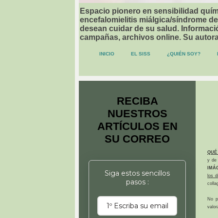
Espacio pionero en sensibilidad quími
encefalomielitis miálgica/síndrome de
desean cuidar de su salud. Informació
campañas, archivos online. Su autor
INICIO
EL SISS
¿QUIÉN SOY?
RECIBA
NUESTROS
ARTÍCULOS EN
SU CORREO
QUÉ
y de 
IMÁ
Siga estos sencillos
los 
pasos :
colla
No p
valor