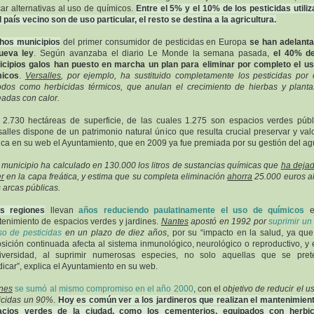
ar alternativas al uso de químicos.
Entre el 5% y el 10% de los pesticidas utili
l país vecino son de uso particular, el resto se destina a la agricultura.
hos municipios
del primer consumidor de pesticidas en Europa
se han adelant
ueva ley
. Según avanzaba el diario Le Monde la semana pasada,
el 40% de
cipios galos han puesto en marcha un plan para eliminar por completo el u
micos
.
Versalles
, por ejemplo, ha sustituido completamente los pesticidas por 
dos como herbicidas térmicos, que anulan el crecimiento de hierbas y plant
adas con calor.
2.730 hectáreas de superficie, de las cuales 1.275 son espacios verdes públ
salles dispone de un patrimonio natural único que resulta crucial preservar y valo
ica en su web el Ayuntamiento, que en 2009 ya fue premiada por su gestión del ag
 municipio ha calculado en 130.000 los litros de sustancias químicas que
ha deja
er
en la capa freática, y estima que su completa eliminación
ahorra
25.000 euros a
s arcas públicas.
as regiones
llevan
años reduciendo paulatinamente el uso de químicos
e
enimiento de espacios verdes y jardines.
Nantes
apostó en 1992 por
suprimir u
so de pesticidas
en un plazo de diez años
, por su “impacto en la salud, ya qu
sición continuada afecta al sistema inmunológico, neurológico o reproductivo, y 
diversidad, al suprimir numerosas especies, no solo aquellas que se pret
dicar”, explica el Ayuntamiento en su web.
nes
se sumó al mismo compromiso en el año 2000
, con el
objetivo de reducir el u
icidas un 90%
.
Hoy es común ver a los jardineros que realizan el mantenimien
acios verdes de la ciudad, como los cementerios, equipados con herbic