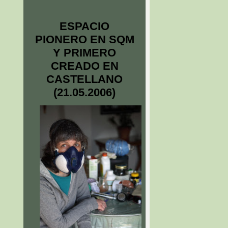
ESPACIO
PIONERO EN SQM
Y PRIMERO
CREADO EN
CASTELLANO
(21.05.2006)