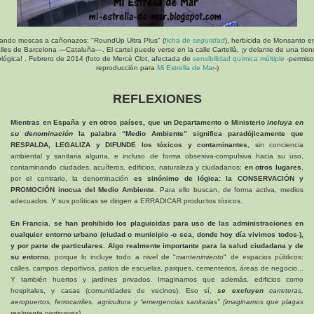
ando moscas a cañonazos: "RoundUp Ultra Plus" (
ficha de
seguridad
), herbicida de Monsanto en
lles de Barcelona —Cataluña—. El cartel puede verse en la calle Cartellà, ¡y delante de una tie
lógica! . Febrero de 2014 (foto de Mercè Clot, afectada de
sensibilidad química múltiple
-permiso
reproducción para
Mi Estrella de Mar
-)
REFLEXIONES
Mientras en España y en otros países, que un Departamento o Ministerio
incluya en
su denominación
la palabra “Medio Ambiente” significa paradójicamente que
RESPALDA, LEGALIZA y DIFUNDE los tóxicos y contaminantes
, sin conciencia
ambiental y sanitaria alguna, e incluso de forma obsesiva-compulsiva hacia su uso,
contaminando ciudades, acuíferos, edificios, naturaleza y ciudadanos;
en otros lugares
,
por el contrario, la denominación
es sinónimo de lógica: la CONSERVACIÓN y
PROMOCIÓN inocua del Medio Ambiente
. Para ello buscan, de forma activa, medios
adecuados. Y sus políticas se dirigen a ERRADICAR productos tóxicos.
En Francia
,
se han prohibido los plaguicidas para uso de las administraciones en
cualquier entorno urbano (ciudad o municipio -o sea, donde hoy día vivimos todos-),
y por parte de particulares. Algo realmente importante para la salud ciudadana y de
su entorno
, porque lo incluye todo a nivel de "
mantenimiento
" de espacios públicos:
calles, campos deportivos, patios de escuelas, parques, cementerios, áreas de negocio...
Y también huertos y jardines privados. Imaginamos que además, edificios como
hospitales, y casas (comunidades de vecinos). Eso sí,
se excluyen
carreteras,
aeropuertos, ferrocarriles, agricultura y “emergencias sanitarias” (imaginamos que plagas
realmente pertinaces).