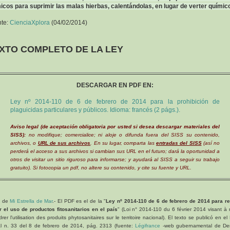
icos para suprimir las malas hierbas, calentándolas, en lugar de verter químic
nte:
CienciaXplora
(04/02/2014)
XTO COMPLETO DE LA LEY
DESCARGAR EN PDF EN:
Ley nº 2014-110 de 6 de febrero de 2014 para la prohibición de
plaguicidas particulares y públicos. Idioma: francés (2 págs.).
Aviso legal (de aceptación obligatoria por usted si desea descargar materiales del
SISS):
no modifique; comercialice; ni aloje o difunda fuera del SISS su contenido,
archivos, o
URL de sus archivos
. En su lugar, comparta las
entradas del SISS
(así no
perderá el acceso a sus archivos si cambian sus URL en el futuro; dará la oportunidad a
otros de visitar un sitio riguroso para informarse; y ayudará al SISS a seguir su trabajo
gratuito). Si fotocopia un pdf, no altere su contenido, y cite su fuente y URL.
a de
Mi Estrella de Mar
.- El PDF es el de la "
Ley nº 2014-110 de 6 de febrero de 2014 para re
 el uso de productos fitosanitarios en el país
" (Loi n° 2014-110 du 6 février 2014 visant à
rer l'utilisation des produits phytosanitaires sur le territoire nacional). El texto se publicó en el 
al n. 33 del 8 de febrero de 2014, pág. 2313 (fuente:
Légifrance
-web gubernamental de De