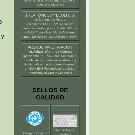
Universidad de Barcelona
, experto en
SQM-SFC-FM-EHS)
ÁREA TÓXICOS Y ECOLOGÍA
D. Carlos de Prada
O
(presidente
FODESAM
, periodista
medioambiental, premio Global 500 de
la ONU, Premio Nac. Medio Ambiente,
 y
autor 1er. libro en español sobre SQM)
ÁREA DE INVESTIGACIÓN
Dr. Adrián Martínez Ramos
(presidente
AAEIAA
-Asoc. Alic. para el
Estudio de las Intolerancias Aliment. y
Ambientales-, médico general experto
en SQM-EHS-FM, profesor de Salud
Ambiental en
CIPFP Canastell
)
SELLOS DE
CALIDAD
Web de Interés
Colegio Oficial de
Sanitario