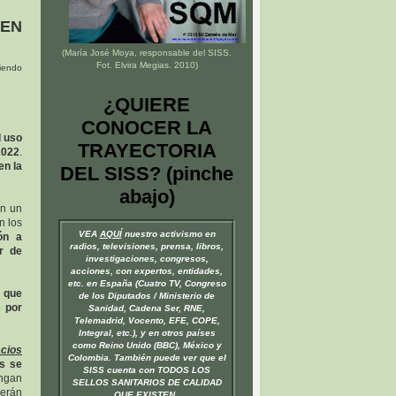
EN
(María José Moya, responsable del
SISS
.
Fot. Elvira Megias. 2010)
iendo
¿QUIERE
CONOCER LA
l uso
TRAYECTORIA
2022
.
en la
DEL SISS? (pinche
abajo)
n un
n los
VEA
AQUÍ
nuestro activismo en
ón a
radios, televisiones, prensa, libros,
r de
investigaciones, congresos,
acciones, con expertos, entidades,
etc. en España (Cuatro TV, Congreso
s que
de los Diputados / Ministerio de
 por
Sanidad, Cadena Ser, RNE,
Telemadrid, Vocento, EFE, COPE,
Integral, etc.), y en otros países
como Reino Unido (BBC), México y
cios
Colombia. También puede ver que el
s se
SISS cuenta con TODOS LOS
engan
SELLOS SANITARIOS DE CALIDAD
berán
QUE EXISTEN.
.