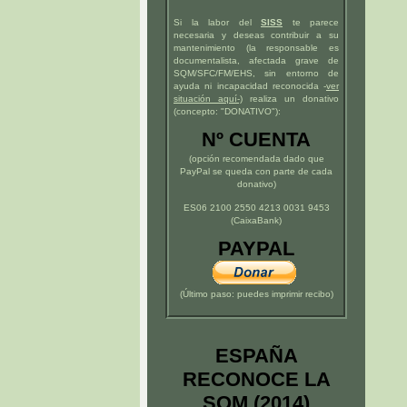
Si la labor del
SISS
te parece
necesaria y deseas contribuir a su
mantenimiento (la responsable es
documentalista, afectada grave de
SQM/SFC/FM/EHS, sin entorno de
ayuda ni incapacidad reconocida -
ver
situación
aquí
-)
realiza un donativo
(concepto: "DONATIVO"):
Nº CUENTA
(opción recomendada dado que
PayPal se queda con parte de cada
donativo)
ES06 2100 2550 4213 0031 9453
(CaixaBank)
PAYPAL
(Último paso: puedes imprimir recibo)
ESPAÑA
RECONOCE LA
SQM (2014)