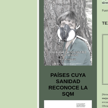
térm
Fue
TE
PAÍSES CUYA
SANIDAD
RECONOCE LA
SQM
[Not
mejor
encad
Ofici