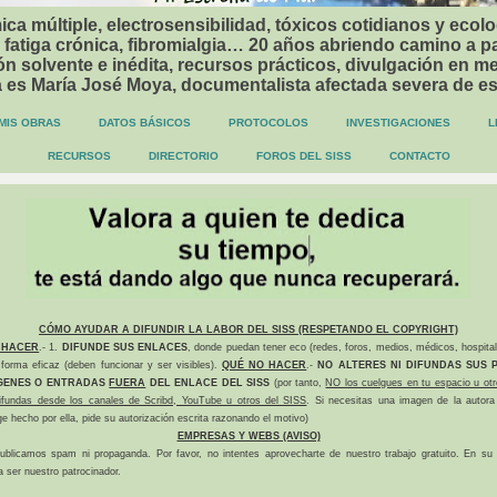
ca múltiple, electrosensibilidad, tóxicos cotidianos y ecolo
 fatiga crónica, fibromialgia… 20 años abriendo camino a p
n solvente e inédita, recursos prácticos, divulgación en me
a es María José Moya, documentalista afectada severa de e
MIS OBRAS
DATOS BÁSICOS
PROTOCOLOS
INVESTIGACIONES
L
RECURSOS
DIRECTORIO
FOROS DEL SISS
CONTACTO
CÓMO AYUDAR A DIFUNDIR LA LABOR DEL SISS (RESPETANDO EL COPYRIGHT)
 HACER
.- 1.
DIFUNDE SUS ENLACES
, donde puedan tener eco (redes, foros, medios, médicos, hospital
forma eficaz (deben funcionar y ser visibles).
QUÉ NO HACER
.-
NO ALTERES NI DIFUNDAS SUS P
GENES O ENTRADAS
FUERA
DEL ENLACE DEL SISS
(por tanto,
NO los cuelgues en tu espacio u otr
difundas desde los canales de Scribd, YouTube u otros del SISS
. Si necesitas una imagen de la autora
ge hecho por ella, pide su autorización escrita razonando el motivo)
EMPRESAS Y WEBS (AVISO)
ublicamos spam ni propaganda. Por favor, no intentes aprovecharte de nuestro trabajo gratuito. En su l
a ser nuestro patrocinador.