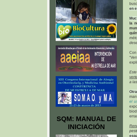
busc
en e
Muc
la n
muni
quí
méto
dese
Con 
“Ver
expl
Este
vert
a la
Otr
mant
el u
expo
bio
erra
SQM: MANUAL DE
INICIACIÓN
Ren
pest
esp