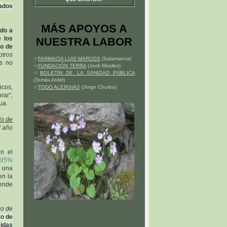
zados
MÁS APOYOS A
ado a
 los
NUESTRA LABOR
so de
otros
☆
FARMACIA LUIS MARCOS
(Salamanca)
as no
☆
FUNDACIÓN TERRA
(Jordi Miralles)
☆
BOLETÍN DE LA SANIDAD PÚBLICA
(Tomás Ardid)
icos,
☆
TODO ALERGIAS
(Jorge Churba)
rar”,
ua.
do de
l año
n el
n 95%
e una
en la
ende
so de
to de
idas