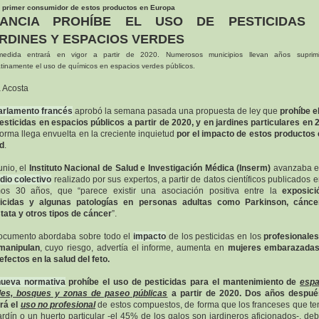
l primer consumidor de estos productos en Europa
RANCIA PROHÍBE EL USO DE PESTICIDAS 
RDINES Y ESPACIOS VERDES
edida entrará en vigor a partir de 2020. Numerosos municipios llevan años suprim
tinamente el uso de químicos en espacios verdes públicos.
 Acosta
arlamento francés
aprobó la semana pasada una propuesta de ley que
prohíbe e
esticidas en espacios públicos a partir de 2020, y en jardines particulares en 
orma llega envuelta en la creciente inquietud
por el impacto de estos productos 
d
.
unio, el
Instituto Nacional de Salud e Investigación Médica (Inserm)
avanzaba e
dio colectivo
realizado por sus expertos, a partir de datos científicos publicados e
mos 30 años, que “parece existir una asociación positiva entre la
exposici
ticidas y algunas patologías en personas adultas como Parkinson, cánce
tata y otros tipos de cáncer
”.
ocumento abordaba sobre todo el
impacto
de los pesticidas en los
profesionale
manipulan
, cuyo riesgo, advertía el informe, aumenta en
mujeres embarazadas
efectos en la salud del feto.
nueva normativa
prohíbe el uso de pesticidas para el mantenimiento de
espa
des, bosques y zonas de paseo públicas
a partir de 2020. Dos años despué
rá el
uso no profesional
de estos compuestos, de forma que los franceses que t
ardín o un huerto particular -el 45% de los galos son jardineros aficionados-, de