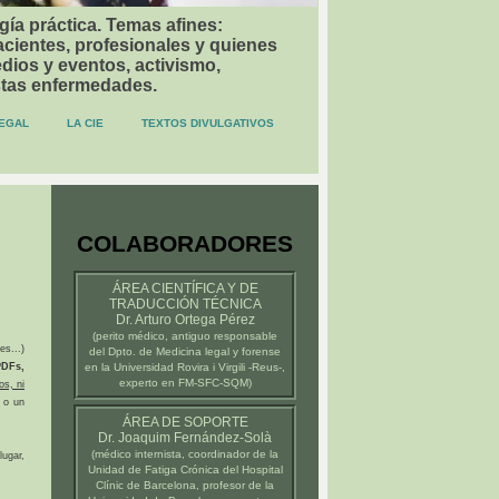
gía práctica. Temas afines:
acientes, profesionales y quienes
dios y eventos, activismo,
stas enfermedades.
EGAL
LA CIE
TEXTOS DIVULGATIVOS
COLABORADORES
ÁREA CIENTÍFICA Y DE
TRADUCCIÓN TÉCNICA
Dr. Arturo Ortega Pérez
(
perito médico
, antiguo responsable
es...)
del Dpto. de Medicina legal y forense
DFs,
en la
Universidad Rovira i Virgili -Reus-
,
experto en FM-SFC-SQM)
os, ni
 o un
ÁREA DE SOPORTE
Dr. Joaquim Fernández-Solà
(médico internista, coordinador de la
ugar,
Unidad de Fatiga Crónica del
Hospital
Clínic de Barcelona
, profesor de la