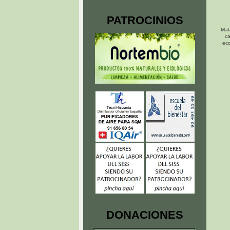
PATROCINIOS
Mat
ca
eco
DONACIONES