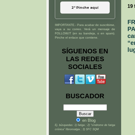
19 
2º Pinche aquí
FR
IMPORTANTE.- Para acabar de suscribirse,
PA
vaya a su correo. Verá un mensaje de
FOLLOW.IT (en su bandeja, o en spam).
ca
Pinche el enlace que contiene.
“e
lu
SÍGUENOS EN
LAS REDES
SOCIALES
BUSCADOR
en Blog
Ej. búsquedas: 1) fatiga ; 2) “síndrome de fatiga
crónica” fibromialgia ; 3) SFC SQM