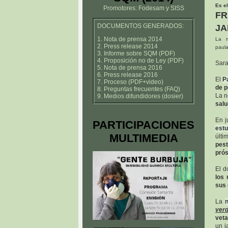
Es e
Promotores: Fodesam y SISS
F
DOCUMENTOS GENERADOS:
JA
1. Nota de prensa 2014
La m
2. Press release 2014
paula
3. Informe sobre SQM (PDF)
4. Proposición no de Ley (PDF)
Sara
5. Nota de prensa 2016
6. Press release 2016
El
P
7. Proceso (PDF+video)
de p
8. Preguntas frecuentes (FAQ)
La n
9. Medios difundidores (dosier)
salu
En j
PARTICIPACIONES
estu
MULTIMEDIA
últi
pes
prós
El d
los 
sus 
La
ver
veta
un j