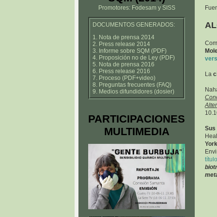
Promotores: Fodesam y SISS
Fue
AL
DOCUMENTOS GENERADOS:
1. Nota de prensa 2014
Com
2. Press release 2014
3. Informe sobre SQM (PDF)
Mole
4. Proposición no de Ley (PDF)
vers
5. Nota de prensa 2016
6. Press release 2016
La
c
7. Proceso (PDF+video)
8. Preguntas frecuentes (FAQ)
Naha
9. Medios difundidores (dosier)
Conc
Alte
10.1
PARTICIPACIONES
Sus
MULTIMEDIA
Heal
Yor
Envi
títul
bio
met