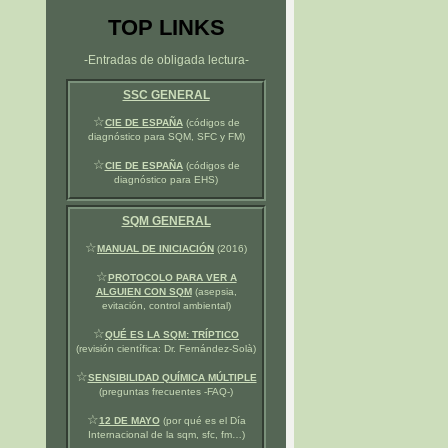
TOP LINKS
-Entradas de obligada lectura-
SSC GENERAL
☆
CIE DE ESPAÑA
(códigos de
diagnóstico para SQM, SFC y FM)
☆
CIE DE ESPAÑA
(códigos de
diagnóstico para EHS)
SQM GENERAL
☆
MANUAL DE INICIACIÓN
(2016)
☆
PROTOCOLO PARA VER A
ALGUIEN CON SQM
(asepsia,
evitación, control ambiental)
☆
QUÉ ES LA SQM: TRÍPTICO
(revisión científica: Dr. Fernández-Solà)
☆
SENSIBILIDAD QUÍMICA MÚLTIPLE
(preguntas frecuentes -FAQ-)
☆
12 DE MAYO
(por qué es el Día
Internacional de la sqm, sfc, fm…)