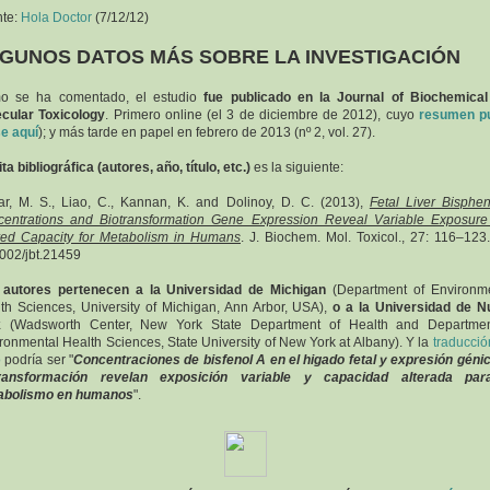
nte:
Hola Doctor
(7/12/12)
GUNOS DATOS MÁS SOBRE LA INVESTIGACIÓN
o se ha comentado, el estudio
fue publicado en la Journal of Biochemica
cular Toxicology
. Primero online (el 3 de diciembre de 2012), cuyo
resumen p
e aquí
); y más tarde en papel en febrero de 2013 (nº 2, vol. 27).
ita bibliográfica (autores, año, título, etc.)
es la siguiente:
r, M. S., Liao, C., Kannan, K. and Dolinoy, D. C. (2013),
Fetal Liver Bisphe
entrations and Biotransformation Gene Expression Reveal Variable Exposur
red Capacity for Metabolism in Humans
. J. Biochem. Mol. Toxicol., 27: 116–123.
002/jbt.21459
 autores pertenecen a la Universidad de Michigan
(Department of Environm
th Sciences, University of Michigan, Ann Arbor, USA),
o a la Universidad de 
k
(Wadsworth Center, New York State Department of Health and Departmen
ronmental Health Sciences, State University of New York at Albany). Y la
traducció
o
podría ser "
Concentraciones de bisfenol A en el higado fetal y expresión géni
transformación revelan exposición variable y capacidad alterada par
abolismo en humanos
".