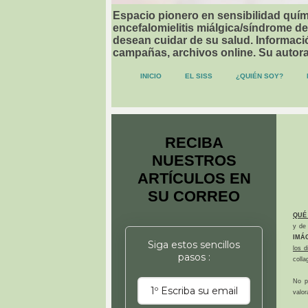
Espacio pionero en sensibilidad quími
encefalomielitis miálgica/síndrome de
desean cuidar de su salud. Informació
campañas, archivos online. Su autor
INICIO
EL SISS
¿QUIÉN SOY?
RECIBA
NUESTROS
ARTÍCULOS EN
SU CORREO
QUÉ
y de 
IMÁ
Siga estos sencillos
los 
pasos :
colla
No p
valor