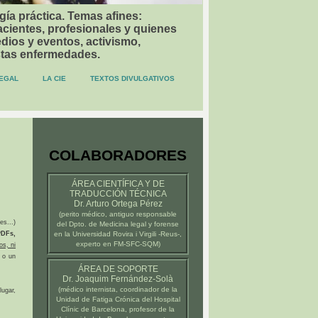
gía práctica. Temas afines:
acientes, profesionales y quienes
dios y eventos, activismo,
stas enfermedades.
EGAL
LA CIE
TEXTOS DIVULGATIVOS
COLABORADORES
ÁREA CIENTÍFICA Y DE
TRADUCCIÓN TÉCNICA
Dr. Arturo Ortega Pérez
(
perito médico
, antiguo responsable
es...)
del Dpto. de Medicina legal y forense
DFs,
en la
Universidad Rovira i Virgili -Reus-
,
experto en FM-SFC-SQM)
os, ni
 o un
ÁREA DE SOPORTE
Dr. Joaquim Fernández-Solà
(médico internista, coordinador de la
ugar,
Unidad de Fatiga Crónica del
Hospital
Clínic de Barcelona
, profesor de la