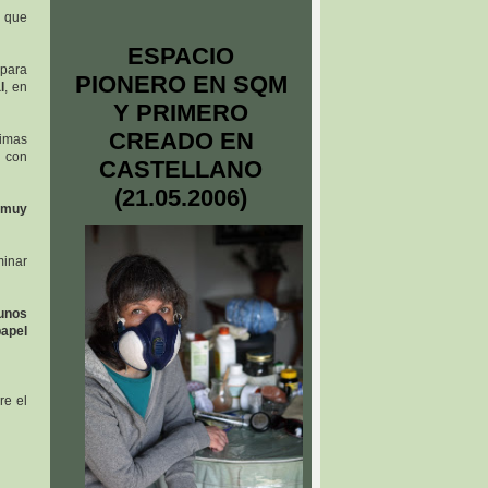
que
ESPACIO
 para
PIONERO EN SQM
l
, en
Y PRIMERO
CREADO EN
zimas
n con
CASTELLANO
(21.05.2006)
a muy
minar
unos
papel
re el