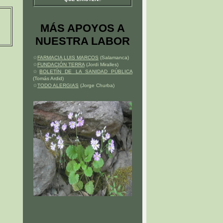
MÁS APOYOS A
NUESTRA LABOR
☆
FARMACIA LUIS MARCOS
(Salamanca)
☆
FUNDACIÓN TERRA
(Jordi Miralles)
☆
BOLETÍN DE LA SANIDAD PÚBLICA
(Tomás Ardid)
☆
TODO ALERGIAS
(Jorge Churba)