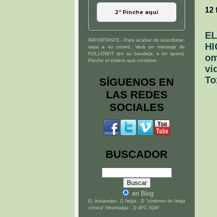
12 
2º Pinche aquí
EL
IMPORTANTE.- Para acabar de suscribirse,
HI
vaya a su correo. Verá un mensaje de
FOLLOW.IT (en su bandeja, o en spam).
om
Pinche el enlace que contiene.
vi
To
SÍGUENOS EN
LAS REDES
SOCIALES
BUSCADOR
en Blog
Ej. búsquedas: 1) fatiga ; 2) “síndrome de fatiga
crónica” fibromialgia ; 3) SFC SQM