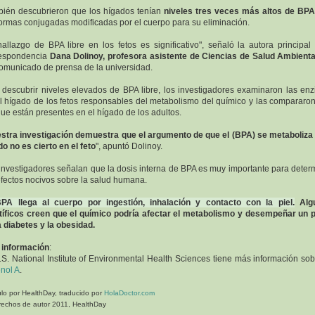
ién descubrieron que los hígados tenían
niveles tres veces más altos de BPA
formas conjugadas modificadas por el cuerpo para su eliminación.
hallazgo de BPA libre en los fetos es significativo", señaló la autora principal
respondencia
Dana Dolinoy, profesora asistente de Ciencias de Salud Ambienta
omunicado de prensa de la universidad.
 descubrir niveles elevados de BPA libre, los investigadores examinaron las en
l hígado de los fetos responsables del metabolismo del químico y las compararo
que están presentes en el hígado de los adultos.
stra investigación demuestra que el argumento de que el (BPA) se metaboliz
do no es cierto en el feto
", apuntó Dolinoy.
investigadores señalan que la dosis interna de BPA es muy importante para deter
efectos nocivos sobre la salud humana.
PA llega al cuerpo por ingestión, inhalación y contacto con la piel.
Alg
tíficos creen que el químico podría afectar el metabolismo y desempeñar un 
a diabetes y la obesidad.
 información
:
.S. National Institute of Environmental Health Sciences tiene más información sob
enol A
.
ulo por HealthDay, traducido por
HolaDoctor.com
rechos de autor 2011, HealthDay