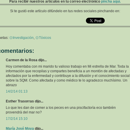
Para recibir nuestros artículos en tu correo electrónico
pincha aquí.
Si te gustó este artículo difúndelo en tus redes sociales pinchando en:
uetas:
۞Investigación
,
۞Tóxicos
comentarios:
Carmen de la Rosa dijo...
Hoy comentaba con mi marido tu valioso trabajo en Mi estrella de Mar. Toda la
información que recopilas y compartes beneficia a un montón de afectadas y
afectados por la enfermedad y contribuye a la difusión y el conocimiento social
sobre la SQM. Como afectada y como médico te lo agradezco muchísimo. Un
abrazo
14/2/14 01:13
Esther Trasorras dijo...
Lo que les dan de comer a los peces en una piscifactorìa eco tambièn
provendrà del mar no?
17/2/14 15:10
María José Moya
dijo...