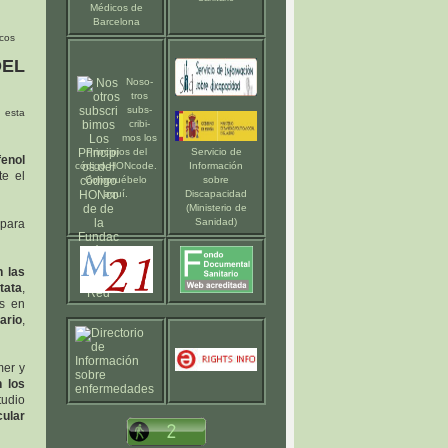
Médicos de
Barcelona
icos
DEL
Noso-
tros
subs-
 esta
cribi-
mos los
Principios del
Servicio de
fenol
código HONcode
.
Información
e el
Compruébelo
sobre
aquí
.
Discapacidad
(Ministerio de
Sanidad)
 para
n las
tata
,
es en
ario
,
mer y
 los
tudio
ular