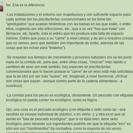
No. Esa es la diferencia:
-Las instalaciones y el entorno son respetuosos y con suficiente espacio para
cada animal (en las piscifactorías convencionales se los tiene tan
"apretujados" que acaban hiriéndose con las balsas en las que están, o entre
ellos, cogiendo por ello infecciones, etc.; que a su vez "hay que tratar" con
fármacos, etc. Aparte, está el estrés que les produce esta falta de espacio
mínimo. Estrés que pasa a su "carne" a nivel celular, y de ahí a nosotros (cosas
que no vemos, pero que también son importante de evitar, además de las
cosas que les echan para "tratarlos").
-Se respetan sus tiempos de crecimiento y procesos naturales (no se les pone
nada en la comida etc. para que, entre otras cosas, "crezcan" más rápido o
cambien de sexo (en este sentido, hay especies en piscifactorías
convencionales que lo hacen porque la "carne" de un sexo está más solicitada
que la de otro por ser más "suave", etc. Imaginad, a nivel hormonal. ¡Al final
son cosas que pasan --porque somos parte de la cadena alimentaria-- a
nosotros!).
-La comida para los peces es ecológica, obviamente. Un pescado con etiqueta
ecológica no puede comer no-ecológico, como es lógico.
Ojo, una cosa es el pescado ecológico (con etiqueta o sello como tal --sea
vendido en envase individual de plástico, o en vidrio--); y otra es el que se
vende en "lata de pescado ecológico", que si os fijáis bien, tiene sello
ecológico, pero mirando sus ingredientes podréis ver que la etiqueta "eco" es
sólo por sus "condimentos" (la normativa, como la mayoría de las veces,