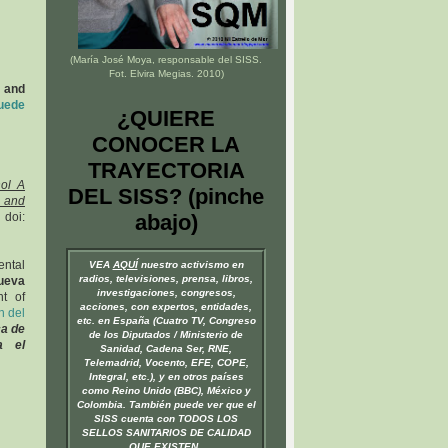
(María José Moya, responsable del
SISS
.
Fot. Elvira Megias. 2010)
l and
uede
¿QUIERE
CONOCER LA
TRAYECTORIA
nol A
DEL SISS? (pinche
e and
 doi:
abajo)
ental
VEA
AQUÍ
nuestro activismo en
radios, televisiones, prensa, libros,
Nueva
investigaciones, congresos,
t of
acciones, con expertos, entidades,
n del
etc. en España (Cuatro TV, Congreso
ca de
de los Diputados / Ministerio de
a el
Sanidad, Cadena Ser, RNE,
Telemadrid, Vocento, EFE, COPE,
Integral, etc.), y en otros países
como Reino Unido (BBC), México y
Colombia. También puede ver que el
SISS cuenta con TODOS LOS
SELLOS SANITARIOS DE CALIDAD
QUE EXISTEN.
.