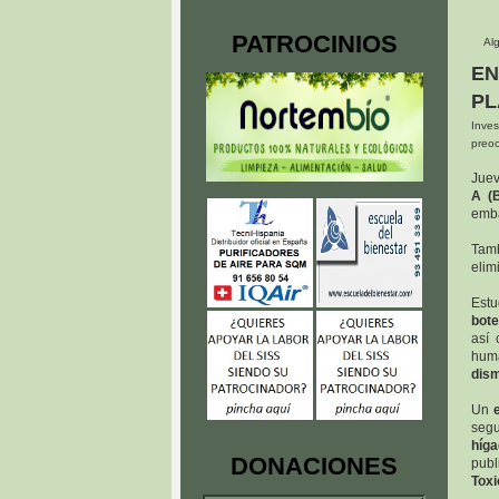
PATROCINIOS
Alg
EN
PL
Inve
preoc
Juev
A (
emba
Tamb
elim
Estu
bote
así
hum
dism
Un
segu
híg
DONACIONES
pub
Toxi