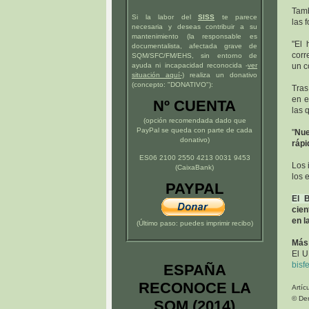
Tamb
Si la labor del
SISS
te parece
las 
necesaria y deseas contribuir a su
mantenimiento (la responsable es
"El 
documentalista, afectada grave de
cor
SQM/SFC/FM/EHS, sin entorno de
ayuda ni incapacidad reconocida -
ver
un c
situación
aquí
-)
realiza un donativo
(concepto: "DONATIVO"):
Tras
en e
Nº CUENTA
las 
(opción recomendada dado que
PayPal se queda con parte de cada
"
Nue
donativo)
rápi
ES06 2100 2550 4213 0031 9453
Los 
(CaixaBank)
los 
PAYPAL
El B
cien
en l
(Último paso: puedes imprimir recibo)
Más
El U
bisf
ESPAÑA
RECONOCE LA
Artíc
© De
SQM (2014)