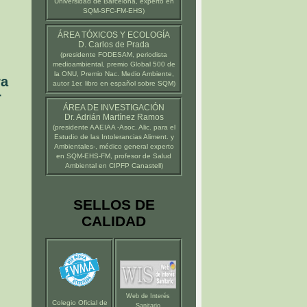
Universidad de Barcelona
, experto en
SQM-SFC-FM-EHS)
ÁREA TÓXICOS Y ECOLOGÍA
D. Carlos de Prada
(presidente
FODESAM
, periodista
medioambiental, premio Global 500 de
la ONU, Premio Nac. Medio Ambiente,
ra
autor 1er. libro en español sobre SQM)
r
ÁREA DE INVESTIGACIÓN
Dr. Adrián Martínez Ramos
(presidente
AAEIAA
-Asoc. Alic. para el
Estudio de las Intolerancias Aliment. y
Ambientales-, médico general experto
en SQM-EHS-FM, profesor de Salud
Ambiental en
CIPFP Canastell
)
SELLOS DE
CALIDAD
Web de Interés
Colegio Oficial de
Sanitario