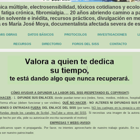
ca múltiple, electrosensibilidad, tóxicos cotidianos y ecolo
 fatiga crónica, fibromialgia… 20 años abriendo camino a p
n solvente e inédita, recursos prácticos, divulgación en me
a es María José Moya, documentalista afectada severa de e
MIS OBRAS
DATOS BÁSICOS
PROTOCOLOS
INVESTIGACIONES
L
RECURSOS
DIRECTORIO
FOROS DEL SISS
CONTACTO
CÓMO AYUDAR A DIFUNDIR LA LABOR DEL SISS (RESPETANDO EL COPYRIGHT)
 HACER
.- 1.
DIFUNDE SUS ENLACES
, donde puedan tener eco (redes, foros, medios, médicos, hospital
forma eficaz (deben funcionar y ser visibles).
QUÉ NO HACER
.-
NO ALTERES NI DIFUNDAS SUS P
GENES O ENTRADAS
FUERA
DEL ENLACE DEL SISS
(por tanto,
NO los cuelgues en tu espacio u otr
difundas desde los canales de Scribd, YouTube u otros del SISS
. Si necesitas una imagen de la autora
ge hecho por ella, pide su autorización escrita razonando el motivo)
EMPRESAS Y WEBS (AVISO)
ublicamos spam ni propaganda. Por favor, no intentes aprovecharte de nuestro trabajo gratuito. En su l
a ser nuestro patrocinador.