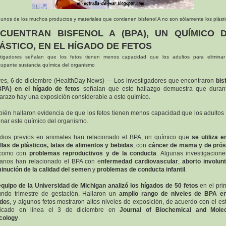
unos de los muchos productos y materiales que contienen bisfenol A no son sólamente los plást
CUENTRAN BISFENOL A (BPA), UN QUÍMICO 
ÁSTICO, EN EL HÍGADO DE FETOS
stigadores señalan que los fetos tienen menos capacidad que los adultos para eliminar
upante sustancia química del organismo
es, 6 de diciembre (HealthDay News) — Los investigadores que encontraron
bis
BPA) en el hígado de fetos
señalan que este hallazgo demuestra que durant
razo hay una exposición considerable a este químico.
ién hallaron evidencia de que los fetos tienen menos capacidad que los adultos
inar este químico del organismo.
dios previos en animales han relacionado el BPA, un químico que
se utiliza e
llas de plásticos, latas de alimentos y bebidas
, con
cáncer de mama y de prós
 como con
problemas reproductivos y de la conducta
. Algunas investigacion
anos han relacionado el BPA con e
nfermedad cardiovascular
,
aborto involunt
inución de la calidad del semen
y
problemas de conducta infantil
.
equipo de la Universidad de Michigan analizó los hígados de 50 fetos
en el pri
ndo trimestre de gestación. Hallaron un
amplio rango de niveles de BPA en
ado
s, y algunos fetos mostraron altos niveles de exposición, de acuerdo con el es
licado en línea el 3 de diciembre en
Journal of Biochemical and Molec
cology
.