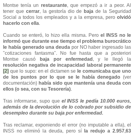
Montse tenía un
restaurante
, que empezó a ir a peor. Al
tener que
cerrar
, la gestoría dio de
baja
de la Seguridad
Social a todos los empleados y a la empresa, pero
olvidó
hacerlo con ella
.
Cuando se enteró, lo hizo ella misma. Pero
el INSS no le
informó que durante ese tiempo el problema burocrático
le había generado una deuda
por NO haber ingresado las
"cotizaciones fantasma". No fue hasta que a posteriori
Montse causó
baja por enfermedad
, y le llegó la
resolución negativa de incapacidad laboral permanente
[2]
que lo supo: en el dictamen se
le comunicaba que
uno
de los puntos por lo que se le había denegado
(ver
documentación)
había sido que mantenía una deuda con
ellos (o sea, con su Tesorería)
.
Tras informarse, supo que
el INSS le pedía 10.000 euros,
además de la devolución de lo cobrado por subsidio de
desempleo durante su baja por enfermedad.
Tras reclamar, exponiendo el error (no imputable a ella), el
INSS no eliminó la deuda, pero sí
la redujo a 2.957,63