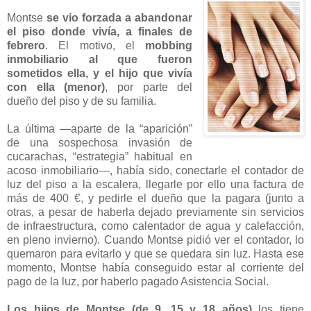
Montse
se vio forzada a abandonar
el piso donde vivía, a finales de
febrero
. El motivo, el
mobbing
inmobiliario al que fueron
sometidos ella, y el hijo que vivía
con ella (menor)
, por parte del
dueño del piso y de su familia.
La última —aparte de la “aparición”
de una sospechosa invasión de
cucarachas, “estrategia” habitual en
acoso inmobiliario—, había sido, conectarle el contador de
luz del piso a la escalera, llegarle por ello una factura de
más de 400 €, y pedirle el dueño que la pagara (junto a
otras, a pesar de haberla dejado previamente sin servicios
de infraestructura, como calentador de agua y calefacción,
en pleno invierno). Cuando Montse pidió ver el contador, lo
quemaron para evitarlo y que se quedara sin luz. Hasta ese
momento, Montse había conseguido estar al corriente del
pago de la luz, por haberlo pagado Asistencia Social.
Los hijos de Montse (de 9, 15 y 18 años)
los tiene