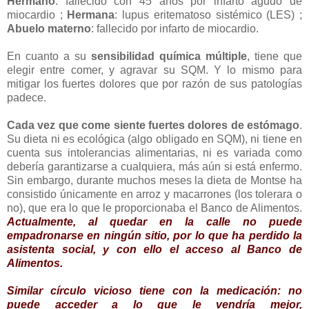
Hermano
: fallecido con 45 años por infarto agudo de
miocardio ;
Hermana
: lupus eritematoso sistémico (LES) ;
Abuelo materno
: fallecido por infarto de miocardio.
En cuanto a su
sensibilidad química múltiple
, tiene que
elegir entre comer, y agravar su SQM. Y lo mismo para
mitigar los fuertes dolores que por razón de sus patologías
padece.
Cada vez que come siente fuertes dolores de estómago
.
Su dieta ni es ecológica (algo obligado en SQM), ni tiene en
cuenta sus intolerancias alimentarias, ni es variada como
debería garantizarse a cualquiera, más aún si está enfermo.
Sin embargo, durante muchos meses la dieta de Montse ha
consistido únicamente en arroz y macarrones (los tolerara o
no), que era lo que le proporcionaba el Banco de Alimentos.
Actualmente, al quedar en la calle no puede
empadronarse en ningún sitio, por lo que ha perdido la
asistenta social, y con ello el acceso al Banco de
Alimentos.
Similar círculo vicioso tiene con la medicación: no
puede acceder a lo que le vendría mejor,