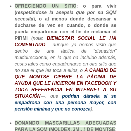
OFRECIENDO UN SITIO
: o para vivir
(
respetándose la asepsia que por su SQM
necesita
), o al menos donde descansar y
ducharse de vez en cuando, o donde se
pueda empadronar con el fin de reclamar el
PIRMI
(nota:
BIENESTAR SOCIAL LE HA
COMENTADO
—aunque ya hemos visto que
dentro de una táctica de “disuasión”
multidireccional, en la que ha incluido además,
cosas tales como enpadronarse en otro sitio que
no sea el que les toca a ellos, o
A CAMBIO DE
QUE MONTSE CIERRE LA PÁGINA DE
AYUDA QUE LE HICIERON EN FACEBOOK Y
TODA REFERENCIA EN INTERNET A SU
SITUACIÓN
—, que
podrían dársela si se
empadrona con una persona mayor, con
pensión mínima y que no conozca
)
.
DONANDO MASCARILLAS ADECUADAS
PARA LA SQM (MOLDEX, 3M…) DE MONTSE
: