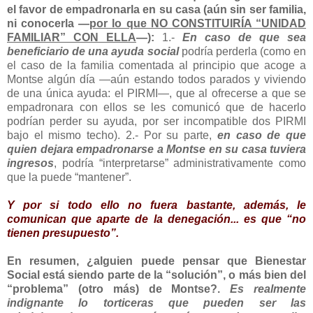
el favor de empadronarla en su casa (aún sin ser familia,
ni conocerla —
por lo que NO CONSTITUIRÍA “UNIDAD
FAMILIAR” CON ELLA
—):
1.-
En caso de que sea
beneficiario de una ayuda social
podría perderla (como en
el caso de la familia comentada al principio que acoge a
Montse algún día —aún estando todos parados y viviendo
de una única ayuda: el PIRMI—, que al ofrecerse a que se
empadronara con ellos se les comunicó que de hacerlo
podrían perder su ayuda, por ser incompatible dos PIRMI
bajo el mismo techo). 2.- Por su parte,
en caso de que
quien dejara empadronarse a Montse en su casa tuviera
ingresos
, podría “interpretarse” administrativamente como
que la puede “mantener”.
Y por si todo ello no fuera bastante, además, le
comunican que aparte de la denegación... es que “no
tienen presupuesto”.
En resumen, ¿alguien puede pensar que Bienestar
Social está siendo parte de la “solución”, o más bien del
“problema” (otro más) de Montse?.
Es realmente
indignante lo torticeras que pueden ser las