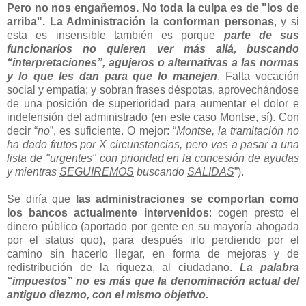
Pero no nos engañemos. No toda la culpa es de "los de
arriba". La Administración la conforman personas
, y si
esta es insensible también es porque
parte de sus
funcionarios no quieren ver más allá, buscando
“interpretaciones”, agujeros o alternativas a las normas
y lo que les dan para que lo manejen
. Falta vocación
social y empatía; y sobran frases déspotas, aprovechándose
de una posición de superioridad para aumentar el dolor e
indefensión del administrado (en este caso Montse, sí). Con
decir “
no
”, es suficiente. O mejor: “
Montse, la tramitación no
ha dado frutos por X circunstancias, pero vas a pasar a una
lista de "urgentes" con prioridad en la concesión de ayudas
y mientras
SEGUIREMOS
buscando
SALIDAS
”).
Se diría que
las administraciones se comportan como
los bancos actualmente intervenidos
: cogen presto el
dinero público (aportado por gente en su mayoría ahogada
por el status quo), para después irlo perdiendo por el
camino sin hacerlo llegar, en forma de mejoras y de
redistribución de la riqueza, al ciudadano.
La palabra
“impuestos” no es más que la denominación actual del
antiguo diezmo, con el mismo objetivo.