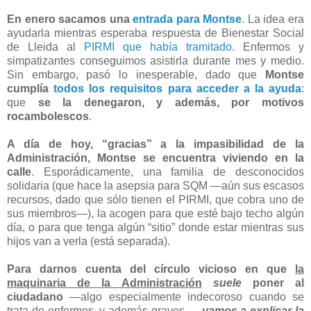
En enero sacamos una
entrada para Montse
. La idea era
ayudarla mientras esperaba respuesta de Bienestar Social
de Lleida al
PIRMI que había tramitado
. Enfermos y
simpatizantes conseguimos asistirla durante mes y medio.
Sin embargo, pasó lo inesperable, dado que
Montse
cumplía
todos los requisitos para acceder a la ayuda
:
que
se la denegaron, y además, por motivos
rocambolescos
.
A día de hoy, “gracias” a la impasibilidad de la
Administración, Montse se encuentra viviendo en la
calle
. Esporádicamente, una familia de desconocidos
solidaria (que hace la asepsia para SQM —aún sus escasos
recursos, dado que sólo tienen el PIRMI, que cobra uno de
sus miembros—), la acogen para que esté bajo techo algún
día, o para que tenga algún “sitio” donde estar mientras sus
hijos van a verla (está separada).
Para darnos cuenta del círculo vicioso en que
la
maquinaria de la Administración
suele
poner al
ciudadano
—algo especialmente indecoroso cuando se
trata de enfermos, y además graves—,
vamos a explicar la