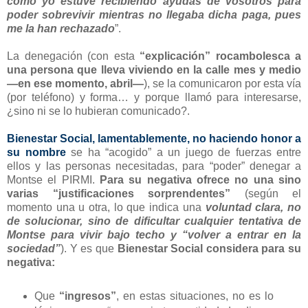
como yo estuve recibiendo ayudas de vosotros para
poder sobrevivir mientras no llegaba dicha paga, pues
me la han rechazado
”.
La denegación (con esta
“explicación” rocambolesca a
una persona que lleva viviendo en la calle mes y medio
—en ese momento, abril—
), se la comunicaron por esta vía
(por teléfono) y forma… y porque llamó para interesarse,
¿sino ni se lo hubieran comunicado?.
Bienestar Social, lamentablemente, no haciendo honor a
su nombre
se ha “acogido” a un juego de fuerzas entre
ellos y las personas necesitadas, para “poder” denegar a
Montse el PIRMI.
Para su negativa ofrece no una sino
varias “justificaciones sorprendentes”
(según el
momento una u otra, lo que indica una
voluntad clara, no
de solucionar, sino de dificultar cualquier tentativa de
Montse para vivir bajo techo y “volver a entrar en la
sociedad”
). Y es que
Bienestar Social considera para su
negativa:
Que
“ingresos”
, en estas situaciones, no es lo