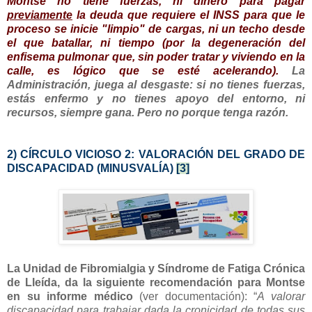
Montse no tiene fuerzas, ni dinero para pagar
previamente
la deuda que requiere el INSS para que le
proceso se inicie "limpio" de cargas, ni un techo desde
el que batallar, ni tiempo (por la degeneración del
enfisema pulmonar que, sin poder tratar y viviendo en la
calle, es lógico que se esté acelerando).
La
Administración, juega al desgaste: si no tienes fuerzas,
estás enfermo y no tienes apoyo del entorno, ni
recursos, siempre gana. Pero no porque tenga razón.
2) CÍRCULO VICIOSO 2: VALORACIÓN DEL GRADO DE
DISCAPACIDAD (
MINUSVALÍA
)
[3]
La Unidad de Fibromialgia y Síndrome de Fatiga Crónica
de Lleída, da la siguiente
recomendación para Montse
en su informe médico
(ver documentación): “
A valorar
discapacidad para trabajar dada la cronicidad de todas sus