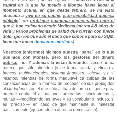
espiral en la que ha metido a Montse hasta llegar al
momento actual, en que desde febrero, se ha visto
abocada a
vivir en su coche
, ¡
con sensibilidad química
múltiple
!, un
problema pulmonar degenerativo para el
que le han estimado desde Medicina Interna 4-5 años de
vida
y
varios problemas de salud que cursan con fuerte
dolor
(por los que aún el daño que supone para su SQM,
tiene que tomar
derivados mórficos
)
.
Nosotros (enfermos) hicimos nuestra “parte” en lo que
pudimos con Montse, pero
los gestores del dinero
público
, no. Y además la están toreando
. Desde arriba
parece que sólo atienden (y de forma rápida y eficaz) a
bancos
,
multinacionales
,
sistema financiero
,
Iglesia
, y
a sí
mismos
, mientras de forma maquiavélica culpan de las
consecuencias de la manera de proceder de sus protegidos
al
ciudadano
, con el que sólo actúan de forma diligente para
ordenar contra él actuaciones arbitrarias, intimidatorias, y
multas —modificando las leyes y su vocabulario incluso, si
es “preciso”— en caso de que manifieste su malestar
pacíficamente (ejerciendo su derecho democrático).