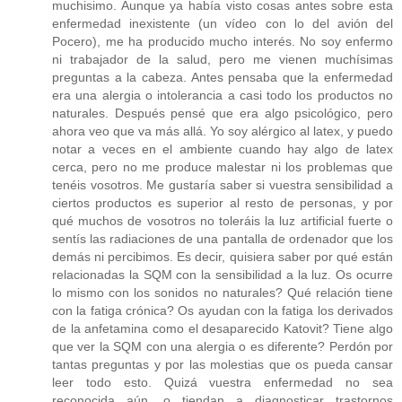
muchisimo. Aunque ya había visto cosas antes sobre esta
enfermedad inexistente (un vídeo con lo del avión del
Pocero), me ha producido mucho interés. No soy enfermo
ni trabajador de la salud, pero me vienen muchísimas
preguntas a la cabeza. Antes pensaba que la enfermedad
era una alergia o intolerancia a casi todo los productos no
naturales. Después pensé que era algo psicológico, pero
ahora veo que va más allá. Yo soy alérgico al latex, y puedo
notar a veces en el ambiente cuando hay algo de latex
cerca, pero no me produce malestar ni los problemas que
tenéis vosotros. Me gustaría saber si vuestra sensibilidad a
ciertos productos es superior al resto de personas, y por
qué muchos de vosotros no toleráis la luz artificial fuerte o
sentís las radiaciones de una pantalla de ordenador que los
demás ni percibimos. Es decir, quisiera saber por qué están
relacionadas la SQM con la sensibilidad a la luz. Os ocurre
lo mismo con los sonidos no naturales? Qué relación tiene
con la fatiga crónica? Os ayudan con la fatiga los derivados
de la anfetamina como el desaparecido Katovit? Tiene algo
que ver la SQM con una alergia o es diferente? Perdón por
tantas preguntas y por las molestias que os pueda cansar
leer todo esto. Quizá vuestra enfermedad no sea
reconocida aún, o tiendan a diagnosticar trastornos