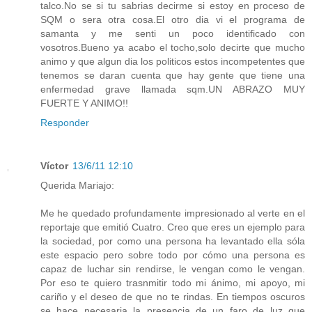
talco.No se si tu sabrias decirme si estoy en proceso de
SQM o sera otra cosa.El otro dia vi el programa de
samanta y me senti un poco identificado con
vosotros.Bueno ya acabo el tocho,solo decirte que mucho
animo y que algun dia los politicos estos incompetentes que
tenemos se daran cuenta que hay gente que tiene una
enfermedad grave llamada sqm.UN ABRAZO MUY
FUERTE Y ANIMO!!
Responder
Víctor
13/6/11 12:10
Querida Mariajo:
Me he quedado profundamente impresionado al verte en el
reportaje que emitió Cuatro. Creo que eres un ejemplo para
la sociedad, por como una persona ha levantado ella sóla
este espacio pero sobre todo por cómo una persona es
capaz de luchar sin rendirse, le vengan como le vengan.
Por eso te quiero trasnmitir todo mi ánimo, mi apoyo, mi
cariño y el deseo de que no te rindas. En tiempos oscuros
se hace necesaria la presencia de un faro de luz que