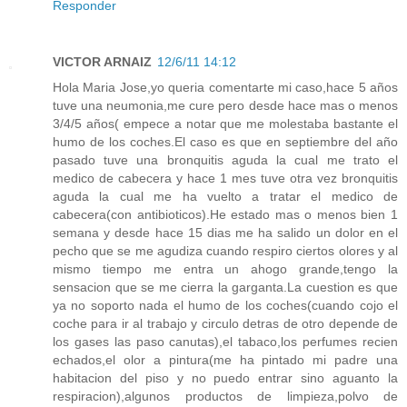
Responder
VICTOR ARNAIZ
12/6/11 14:12
Hola Maria Jose,yo queria comentarte mi caso,hace 5 años
tuve una neumonia,me cure pero desde hace mas o menos
3/4/5 años( empece a notar que me molestaba bastante el
humo de los coches.El caso es que en septiembre del año
pasado tuve una bronquitis aguda la cual me trato el
medico de cabecera y hace 1 mes tuve otra vez bronquitis
aguda la cual me ha vuelto a tratar el medico de
cabecera(con antibioticos).He estado mas o menos bien 1
semana y desde hace 15 dias me ha salido un dolor en el
pecho que se me agudiza cuando respiro ciertos olores y al
mismo tiempo me entra un ahogo grande,tengo la
sensacion que se me cierra la garganta.La cuestion es que
ya no soporto nada el humo de los coches(cuando cojo el
coche para ir al trabajo y circulo detras de otro depende de
los gases las paso canutas),el tabaco,los perfumes recien
echados,el olor a pintura(me ha pintado mi padre una
habitacion del piso y no puedo entrar sino aguanto la
respiracion),algunos productos de limpieza,polvo de