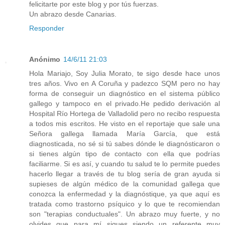
felicitarte por este blog y por tús fuerzas.
Un abrazo desde Canarias.
Responder
Anónimo
14/6/11 21:03
Hola Mariajo, Soy Julia Morato, te sigo desde hace unos
tres años. Vivo en A Coruña y padezco SQM pero no hay
forma de conseguir un diagnóstico en el sistema público
gallego y tampoco en el privado.He pedido derivación al
Hospital Río Hortega de Valladolid pero no recibo respuesta
a todos mis escritos. He visto en el reportaje que sale una
Señora gallega llamada María García, que está
diagnosticada, no sé si tú sabes dónde le diagnósticaron o
si tienes algún tipo de contacto con ella que podrías
faciliarme. Si es así, y cuando tu salud te lo permite puedes
hacerlo llegar a través de tu blog sería de gran ayuda si
supieses de algún médico de la comunidad gallega que
conozca la enfermedad y la diagnóstique, ya que aquí es
tratada como trastorno psíquico y lo que te recomiendan
son "terapias conductuales". Un abrazo muy fuerte, y no
olvides que para mí sigues siendo un referente muy