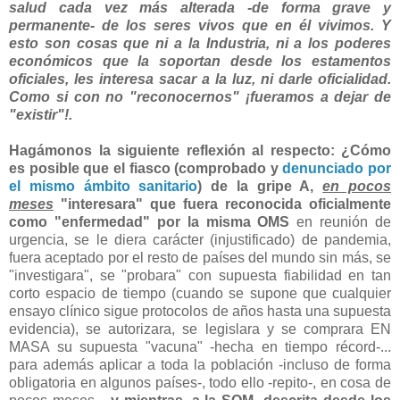
salud cada vez más alterada -de forma grave y
permanente- de los seres vivos que en él vivimos. Y
esto son cosas que ni a la Industria, ni a los poderes
económicos que la soportan desde los estamentos
oficiales, les interesa sacar a la luz, ni darle oficialidad.
Como si con no "reconocernos" ¡fueramos a dejar de
"existir"!.
Hagámonos la siguiente reflexión al respecto: ¿Cómo
es posible que el fiasco (comprobado y
denunciado por
el mismo ámbito sanitario
) de la gripe A,
en pocos
meses
"interesara" que fuera reconocida oficialmente
como "enfermedad" por la misma OMS
en reunión de
urgencia, se le diera carácter (injustificado) de pandemia,
fuera aceptado por el resto de países del mundo sin más, se
"investigara", se "probara" con supuesta fiabilidad en tan
corto espacio de tiempo (cuando se supone que cualquier
ensayo clínico sigue protocolos de años hasta una supuesta
evidencia), se autorizara, se legislara y se comprara EN
MASA su supuesta "vacuna" -hecha en tiempo récord-...
para además aplicar a toda la población -incluso de forma
obligatoria en algunos países-, todo ello -repito-, en cosa de