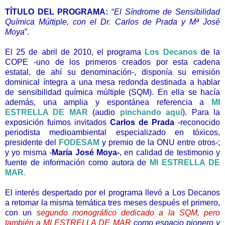
TÍTULO DEL PROGRAMA:
“
El Síndrome de Sensibilidad
Química Múltiple, con el Dr. Carlos de Prada y Mª José
Moya
”.
El 25 de abril de 2010, el programa
Los Decanos
de la
COPE -uno de los primeros creados por esta cadena
estatal, de ahí su denominación-, disponía su emisión
dominical íntegra a una mesa redonda destinada a hablar
de
sensibilidad química múltiple (SQM). En ella
se hacía
además, una amplia y espontánea referencia a
MI
ESTRELLA DE MAR
(audio
pinchando aquí
). Para la
exposición fuimos invitados
Carlos de Prada
-reconocido
periodista medioambiental especializado en tóxicos,
presidente del
FODESAM
y premio de la ONU entre otros-;
y yo misma -
María José Moya-
, en calidad de testimonio y
fuente de información como autora de
MI ESTRELLA DE
MAR
.
El interés despertado por el programa llevó a
Los Decanos
a retomar la misma temática tres meses después el primero,
con un
segundo monográfico dedicado a la SQM, pero
también a
MI ESTRELLA DE MAR
como espacio pionero y