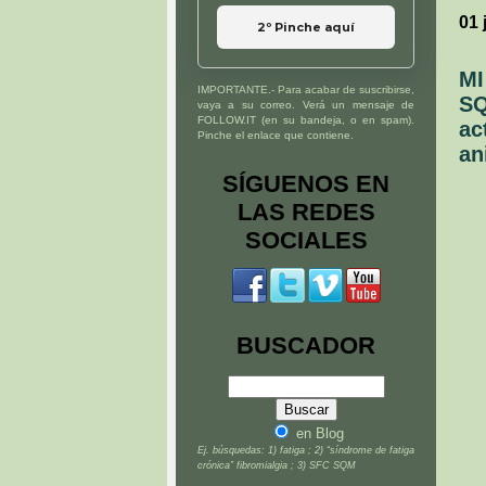
01 
2º Pinche aquí
MI
IMPORTANTE.- Para acabar de suscribirse,
SQ
vaya a su correo. Verá un mensaje de
FOLLOW.IT (en su bandeja, o en spam).
ac
Pinche el enlace que contiene.
an
SÍGUENOS EN
LAS REDES
SOCIALES
BUSCADOR
en Blog
Ej. búsquedas: 1) fatiga ; 2) “síndrome de fatiga
crónica” fibromialgia ; 3) SFC SQM