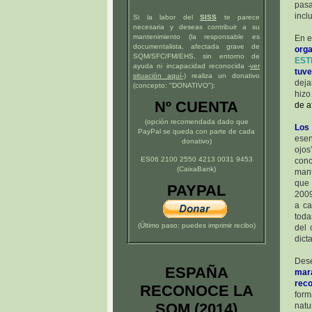
pasa
incl
Si la labor del
SISS
te parece
necesaria y deseas contribuir a su
mantenimiento (la responsable es
En e
documentalista, afectada grave de
orga
SQM/SFC/FM/EHS, sin entorno de
EST
ayuda ni incapacidad reconocida -
ver
tuve
situación
aquí
-)
realiza un donativo
deja
(concepto: "DONATIVO"):
hiz
Nº CUENTA
de a
(opción recomendada dado que
Los 
PayPal se queda con parte de cada
esen
donativo)
ojos
ES06 2100 2550 4213 0031 9453
con
(CaixaBank)
mant
que 
PAYPAL
2009
a ca
toda
(Último paso: puedes imprimir recibo)
del 
dict
De
ESPAÑA
mar
rec
RECONOCE LA
form
SQM (2014)
natu