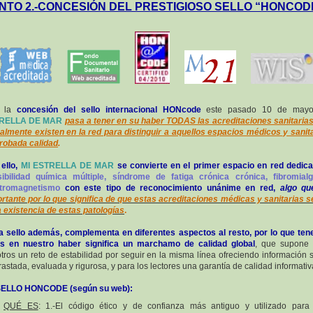
NTO 2.-CONCESIÓN DEL PRESTIGIOSO SELLO “HONCOD
 la
concesión del sello internacional HONcode
este pasado 10 de mayo
RELLA DE MAR
pasa a tener en su haber TODAS las acreditaciones sanitaria
almente existen en la red para distinguir a aquellos espacios médicos y sanit
robada calidad
.
ello,
MI ESTRELLA DE MAR
se convierte en el primer espacio en red dedic
ibilidad química múltiple, síndrome de fatiga crónica crónica, fibromial
ctromagnetismo
con este tipo de reconocimiento unánime en red,
algo qu
rtante por lo que significa de que estas acreditaciones médicas y sanitarias 
a existencia de estas patologías
.
 sello además, complementa en diferentes aspectos al resto, por lo que ten
os en nuestro haber significa un marchamo de calidad global
, que supone 
tros un reto de estabilidad por seguir en la misma línea ofreciendo información s
rastada, evaluada y rigurosa, y para los lectores una garantía de calidad informativ
SELLO HONCODE (según su web):
QUÉ ES
: 1.-El código ético y de confianza más antiguo y utilizado para