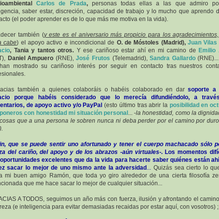
ioambiental
Carlos de Prada
,
personas todas ellas a las que admiro po
ligencia, saber estar, discreción, capacidad de trabajo y lo mucho que aprendo 
acto (el poder aprender es de lo que más me motiva en la vida).
decer también (
y este es el aniversario más propicio para los agradecimientos
a cabe
) el apoyo activo e incondicional de
O. de Móstoles (Madrid),
Juan Vilas
acio
, Tania y tantos otros.
Y ese cariñoso estar ahí en mi camino de
Emilio
T),
Daniel Ampuero
(RNE),
José Frutos
(Telemadrid),
Sandra Gallardo
(RNE)..
an mostrado su cariñoso interés por seguir en contacto tras nuestros cont
esionales.
racias también a quienes colaboráis o habéis colaborado en dar
soporte a 
acio porque habéis considerado que lo merecía difundiéndolo, a travé
ntarios, de apoyo activo y/o PayPal
(esto último
tras abrir la
posibilidad en oc
poneros con honestidad mi situación personal
... -
la honestidad, como la dignida
cosas que a una persona le sobren nunca ni deba perder por el camino por dur
).
in, que se puede sentir uno afortunado y tener el cuerpo machacado sólo p
za del cariño, del apoyo y de los abrazos -aún virtuales-.
Los momentos difí
oportunidades excelentes que da la vida para hacerte saber quiénes están ahí
ez sacar lo mejor de uno mismo ante la adversidad
...
Quizás sea cierto lo q
a mi buen amigo Ramón, que toda yo giro alrededor de una cierta filosofía z
ncionada que me hace sacar lo mejor de cualquier situación...
CIAS A TODOS, seguimos un año más con fuerza, ilusión y afrontando el camin
reza (e inteligencia para evitar demasiadas recaidas por estar aquí, con vosotros) ;