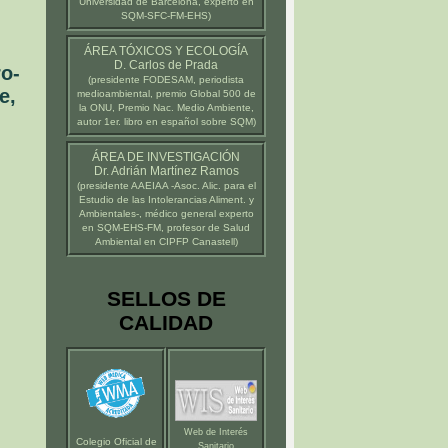
Universidad de Barcelona
, experto en
SQM-SFC-FM-EHS)
ÁREA TÓXICOS Y ECOLOGÍA
D. Carlos de Prada
o-
(presidente
FODESAM
, periodista
e,
medioambiental, premio Global 500 de
la ONU, Premio Nac. Medio Ambiente,
autor 1er. libro en español sobre SQM)
ÁREA DE INVESTIGACIÓN
Dr. Adrián Martínez Ramos
(presidente
AAEIAA
-Asoc. Alic. para el
Estudio de las Intolerancias Aliment. y
Ambientales-, médico general experto
en SQM-EHS-FM, profesor de Salud
Ambiental en
CIPFP Canastell
)
SELLOS DE
CALIDAD
Web de Interés
Colegio Oficial de
Sanitario