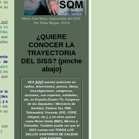
r su
de su
(María José Moya, responsable del
SISS
.
, qué
Fot. Elvira Megias. 2010)
y
su
 Alba
¿QUIERE
. que
actos
CONOCER LA
TRAYECTORIA
este
DEL SISS? (pinche
s de
tubre
abajo)
d, no
o que
VEA
AQUÍ
nuestro activismo en
radios, televisiones, prensa, libros,
investigaciones, congresos,
or la
acciones, con expertos, entidades,
ciles
etc. en España (Cuatro TV, Congreso
, y a
de los Diputados / Ministerio de
ue me
Sanidad, Cadena Ser, RNE,
en no
Telemadrid, Vocento, EFE, COPE,
Integral, etc.), y en otros países
como Reino Unido (BBC), México y
Colombia. También puede ver que el
o con
SISS cuenta con TODOS LOS
-)
SELLOS SANITARIOS DE CALIDAD
QUE EXISTEN.
.