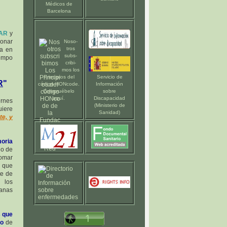
Médicos de
Barcelona
AR
y
ionar
Noso-
tros
da en
subs-
iempo
cribi-
mos los
Principios del
Servicio de
R
"
código HONcode
.
Información
Compruébelo
sobre
aquí
.
Discapacidad
ernes
(Ministerio de
uiere
Sanidad)
te, y
oria
io de
tomar
, que
te de
 los
manas
s que
do
de