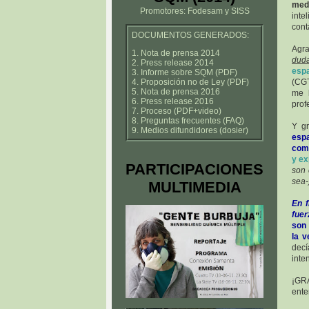
med
Promotores: Fodesam y SISS
inte
cont
DOCUMENTOS GENERADOS:
Agra
1. Nota de prensa 2014
dud
2. Press release 2014
esp
3. Informe sobre SQM (PDF)
4. Proposición no de Ley (PDF)
(CG
5. Nota de prensa 2016
me h
6. Press release 2016
prof
7. Proceso (PDF+video)
8. Preguntas frecuentes (FAQ)
Y g
9. Medios difundidores (dosier)
esp
come
y ex
PARTICIPACIONES
son 
sea-
MULTIMEDIA
En f
fuer
son 
la v
decí
inte
¡GRA
ente