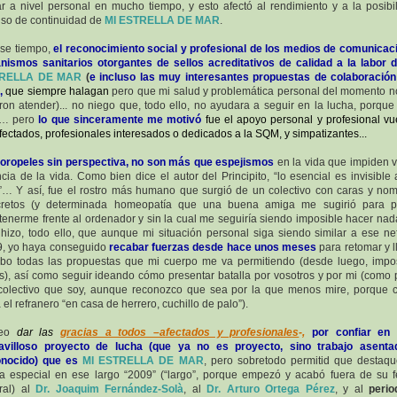
r a nivel personal en mucho tiempo, y esto afectó al rendimiento y a la posibi
uso de continuidad de
MI ESTRELLA DE MAR
.
se tiempo,
el reconocimiento social y profesional de los medios de comunicac
nismos sanitarios otorgantes de sellos acreditativos de calidad a la labor
RELLA DE MAR
(
e incluso las muy interesantes propuestas de colaboració
,
que siempre halagan
pero que mi salud y problemática personal del momento 
ron atender)... no niego que, todo ello, no ayudara a seguir en la lucha, porque 
o… pero
lo que sinceramente me motivó
fue el apoyo personal y profesional vu
fectados, profesionales interesados o dedicados a la SQM, y simpatizantes...
oropeles sin perspectiva, no son más que espejismos
en la vida que impiden v
cia de la vida.
Como bien dice el autor del Principito, “lo esencial es invisible 
”… Y así, fue el rostro más humano que surgió de un colectivo con caras y no
cretos (y determinada homeopatía que una buena amiga me sugirió para p
enerme frente al ordenador y sin la cual me seguiría siendo imposible hacer nada
hizo, todo ello, que aunque mi situación personal siga siendo similar a ese ne
, yo haya conseguido
recabar fuerzas desde hace unos meses
para retomar y l
bo todas las propuestas que mi cuerpo me va permitiendo (desde luego, impo
s), así como seguir ideando cómo presentar batalla por vosotros y por mi (como 
colectivo que soy, aunque reconozco que sea por la que menos mire, porque
a el refranero “en casa de herrero, cuchillo de palo”).
seo
dar las
gracias a todos –afectados y profesionales
-,
por confiar en 
avilloso proyecto de lucha (que ya no es proyecto, sino trabajo asenta
onocido) que es
MI ESTRELLA DE MAR
, pero sobretodo permitid que destaq
a especial en ese largo “2009” (“largo”, porque empezó y acabó fuera de su 
ral) al
Dr. Joaquim Fernández-Solà
, al
Dr. Arturo Ortega Pérez
, y al
period