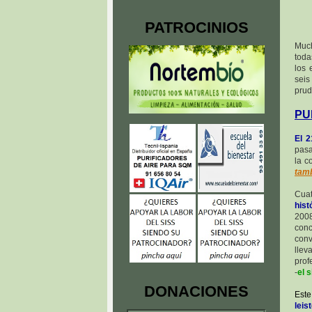
PATROCINIOS
Much
toda
los 
seis
prud
PU
El 
pasa
la c
tamb
Cuat
hist
2008
conc
conv
lle
prof
-
el 
DONACIONES
Este
leis