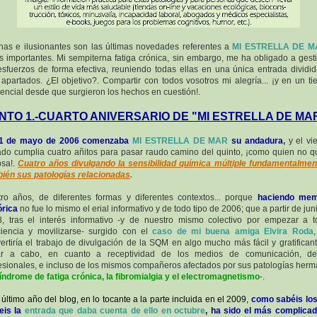
as e ilusionantes son las últimas novedades referentes a
MI ESTRELLA DE M
s importantes. Mi sempiterna fatiga crónica, sin embargo, me ha obligado a gest
esfuerzos de forma efectiva, reuniendo todas ellas en una única entrada dividi
 apartados. ¿El objetivo?. Compartir con todos vosotros mi alegría... ¡y en un t
encial desde que surgieron los hechos en cuestión!.
NTO 1.-CUARTO ANIVERSARIO DE "MI ESTRELLA DE MA
21 de mayo de 2006 comenzaba
MI ESTRELLA DE MAR
su andadura
,
y el vi
do cumplia cuatro añitos para pasar raudo camino del quinto, ¡como quien no q
osa!.
Cuatro años divulgando la sensibilidad química múltiple fundamentalmen
ién sus patologías relacionadas
.
ro años, de diferentes formas y diferentes contextos... porque
haciendo mem
órica
no fue lo mismo el erial informativo y de todo tipo de 2006; que a partir de jun
, tras el interés informativo -y de nuestro mismo colectivo por empezar a 
iencia y movilizarse- surgido con el
caso de mi buena amiga Elvira Roda
ertiría el trabajo de divulgación de la SQM en algo mucho más fácil y gratifican
var a cabo, en cuanto a receptividad de los medios de comunicación, de
esionales, e incluso de los mismos compañeros afectados por sus patologías her
síndrome de fatiga crónica, la fibromialgia y el electromagnetismo
-.
 último año del blog, en lo tocante a la parte incluida en el 2009,
como sabéis lo
teis la
entrada que daba cuenta de ello en octubre
, ha sido el más complica