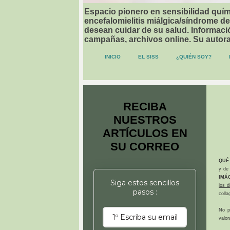
Espacio pionero en sensibilidad quími
encefalomielitis miálgica/síndrome de
desean cuidar de su salud. Informació
campañas, archivos online. Su autor
INICIO
EL SISS
¿QUIÉN SOY?
RECIBA
NUESTROS
ARTÍCULOS EN
SU CORREO
QUÉ
y de 
IMÁ
Siga estos sencillos
los 
pasos :
colla
No p
valor