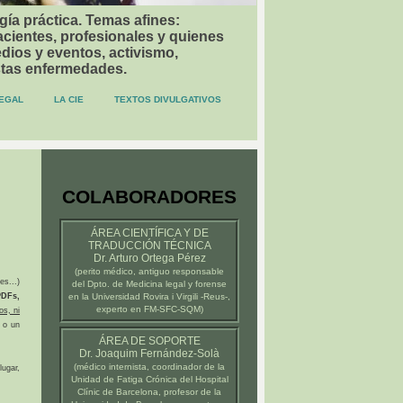
gía práctica. Temas afines:
acientes, profesionales y quienes
dios y eventos, activismo,
stas enfermedades.
EGAL
LA CIE
TEXTOS DIVULGATIVOS
COLABORADORES
ÁREA CIENTÍFICA Y DE
TRADUCCIÓN TÉCNICA
Dr. Arturo Ortega Pérez
(
perito médico
, antiguo responsable
es...)
del Dpto. de Medicina legal y forense
DFs,
en la
Universidad Rovira i Virgili -Reus-
,
experto en FM-SFC-SQM)
os, ni
 o un
ÁREA DE SOPORTE
Dr. Joaquim Fernández-Solà
(médico internista, coordinador de la
ugar,
Unidad de Fatiga Crónica del
Hospital
Clínic de Barcelona
, profesor de la