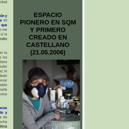
lidad
ESPACIO
ión y
 de
MI
PIONERO EN SQM
n que
Y PRIMERO
no me
sí lo
CREADO EN
estro
CASTELLANO
(21.05.2006)
er la
a los
mbres
oder
), lo
fasto
levar
sible
parte
 como
este
do y
ue de
fecha
ista