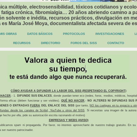
ca múltiple, electrosensibilidad, tóxicos cotidianos y ecolo
 fatiga crónica, fibromialgia… 20 años abriendo camino a p
n solvente e inédita, recursos prácticos, divulgación en me
a es María José Moya, documentalista afectada severa de e
MIS OBRAS
DATOS BÁSICOS
PROTOCOLOS
INVESTIGACIONES
L
RECURSOS
DIRECTORIO
FOROS DEL SISS
CONTACTO
CÓMO AYUDAR A DIFUNDIR LA LABOR DEL SISS (RESPETANDO EL COPYRIGHT)
 HACER
.- 1.
DIFUNDE SUS ENLACES
, donde puedan tener eco (redes, foros, medios, médicos, hospital
forma eficaz (deben funcionar y ser visibles).
QUÉ NO HACER
.-
NO ALTERES NI DIFUNDAS SUS P
GENES O ENTRADAS
FUERA
DEL ENLACE DEL SISS
(por tanto,
NO los cuelgues en tu espacio u otr
difundas desde los canales de Scribd, YouTube u otros del SISS
. Si necesitas una imagen de la autora
ge hecho por ella, pide su autorización escrita razonando el motivo)
EMPRESAS Y WEBS (AVISO)
ublicamos spam ni propaganda. Por favor, no intentes aprovecharte de nuestro trabajo gratuito. En su l
a ser nuestro patrocinador.