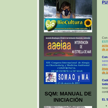
PU
Con
EST
actu
de p
Con 
sens
ele
impo
de l
Cada
tod
noso
cont
SQM: MANUAL DE
INICIACIÓN
EL 