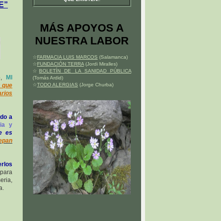
E”
MÁS APOYOS A
NUESTRA LABOR
☆
FARMACIA LUIS MARCOS
(Salamanca)
☆
FUNDACIÓN TERRA
(Jordi Miralles)
☆
BOLETÍN DE LA SANIDAD PÚBLICA
,
MI
(Tomás Ardid)
s que
☆
TODO ALERGIAS
(Jorge Churba)
arios
ado a
gia y
e es
sepan
erlos
para
eria,
a.