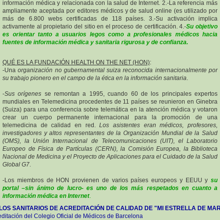
información médica y relacionada con la salud de Internet. 2.-La referencia más
ampliamente aceptada por editores médicos y de salud online (es utilizado por
más de 6.800 webs certificadas de 118 países. 3.-Su activación implica
activamente al propietario del sitio en el proceso de certificación. 4.-
Su objetivo
es orientar tanto a usuarios legos como a profesionales médicos hacia
fuentes de información médica y sanitaria rigurosa y de confianza.
QUÉ ES LA FUNDACIÓN HEALTH ON THE NET (HON)
:
-Una
organización no gubernamental suiza reconocida internacionalmente por
su trabajo pionero en el campo de la ética en la información sanitaria
.
-
Sus orígenes
se remontan a 1995, cuando 60 de los principales expertos
mundiales en Telemedicina procedentes de 11 países se reunieron en Ginebra
(Suiza) para una conferencia sobre telemática en la atención médica y votaron
crear un cuerpo permanente internacional para la promoción de una
telemedicina de calidad en red.
Los asistentes eran médicos, profesores,
investigadores y altos representantes de la Organización Mundial de la Salud
(OMS), la Unión Internacional de Telecomunicaciones (UIT), el Laboratorio
Europeo de Física de Partículas (CERN), la Comisión Europea, la Biblioteca
Nacional de Medicina y el Proyecto de Aplicaciones para el Cuidado de la Salud
Global G7
.
-Los miembros de HON provienen de varios países europeos y EEUU y
su
portal –sin ánimo de lucro- es uno de los más respetados en cuanto a
información médica en Internet
.
LOS SANITARIOS DE ACREDITACIÓN DE CALIDAD DE "MI ESTRELLA DE MAR
editación del Colegio Oficial de Médicos de Barcelona