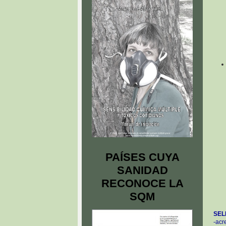
PAÍSES CUYA
SANIDAD
RECONOCE LA
SQM
SEL
-acr