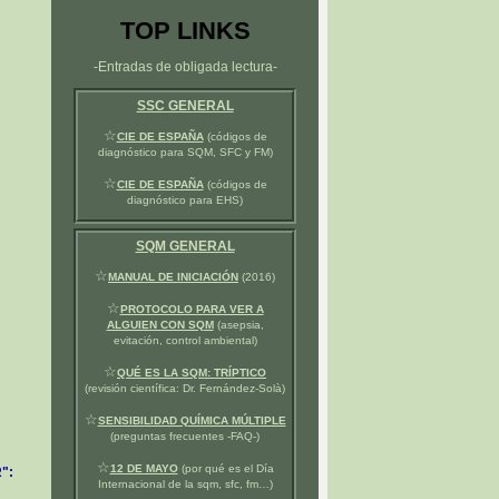
TOP LINKS
-Entradas de obligada lectura-
SSC GENERAL
☆
CIE DE ESPAÑA
(códigos de
diagnóstico para SQM, SFC y FM)
☆
CIE DE ESPAÑA
(códigos de
diagnóstico para EHS)
SQM GENERAL
☆
MANUAL DE INICIACIÓN
(2016)
☆
PROTOCOLO PARA VER A
ALGUIEN CON SQM
(asepsia,
evitación, control ambiental)
☆
QUÉ ES LA SQM: TRÍPTICO
(revisión científica: Dr. Fernández-Solà)
☆
SENSIBILIDAD QUÍMICA MÚLTIPLE
(preguntas frecuentes -FAQ-)
☆
12 DE MAYO
(por qué es el Día
":
Internacional de la sqm, sfc, fm…)