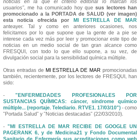
noticias en la que el criterio editorial lo marcan los
usuarios"
, me ha comunicado hoy que
sus lectores han
promocionado a la PORTADA de SALUD (ver imagen)
esta noticia ofrecida por
MI ESTRELLA DE MAR
anteayer. Tal y como en anteriores ocasiones, nos
felicitamos por lo que supone que la gente de a pie se
interese cada vez más por leer y promocionar este tipo de
noticias en un medio social de tan gran alcance como
FRESQUI, con todo lo que ello supone, a su vez, de
divulgación social para la sensibilidad química múltiple.
Otras entradas de
MI ESTRELLA DE MAR
promocionadas
también, recientemente, por los lectores de FRESQUI, han
sido:
-
"ENFERMEDADES PROFESIONALES POR
SUSTANCIAS QUÍMICAS: cáncer, síndrome químico
múltiple... (reportaje. Telediario. RTVE1. 17/03/10")
- como
"Portada Salud" y "Noticias destacadas" (22/03/2010).
-
"MI ESTRELLA DE MAR RECIBE DE GOOGLE UN
PAGERANK 6, y de Medicina21 y Fondo Documental
Sanitario de Enfermería sus acreditaciones como web