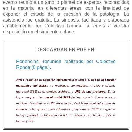
evento reunió a un amplio plantel de expertos reconocidos
en la materia, en diferentes áreas, con la finalidad de
exponer el estado de la cuestión de la patología. La
asistencia fue gratuita. La sinopsis, facilitada y elaborada
amablemente por Colectivo Ronda, la tenéis a vuestra
disposición en el siguiente enlace:
DESCARGAR EN PDF EN:
Ponencias -resumen realizado por Colectivo
Ronda (8 págs.).
Aviso legal (de aceptación obligatoria por usted si desea descargar
materiales del SISS):
no modifique; comercialice; ni aloje o difunda
fuera del SISS su contenido, archivos, o
URL de sus archivos
. En su
lugar, comparta las
entradas del SISS
(así no perderá el acceso a sus
archivos si cambian sus URL en el futuro; dará la oportunidad a otros de
visitar un sitio riguroso para informarse; y ayudará al SISS a seguir su
trabajo gratuito). Si fotocopia un pdf, no altere su contenido, y cite su
fuente y URL.