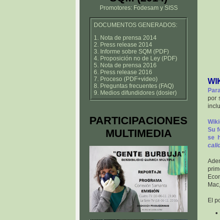
Promotores: Fodesam y SISS
DOCUMENTOS GENERADOS:
1. Nota de prensa 2014
2. Press release 2014
3. Informe sobre SQM (PDF)
4. Proposición no de Ley (PDF)
5. Nota de prensa 2016
6. Press release 2016
7. Proceso (PDF+video)
WI
8. Preguntas frecuentes (FAQ)
Para
9. Medios difundidores (dosier)
por 
incl
PARTICIPACIONES
Wiki
Su f
MULTIMEDIA
se 
cali
Ade
prim
Econ
Mac,
El p