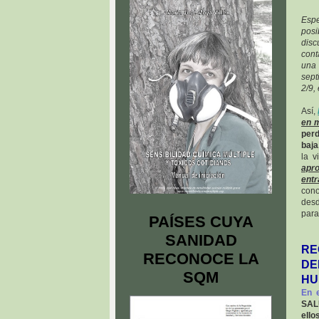
Espe
pos
dis
cont
una
sept
2/9, 
Así,
en m
perd
baja
la v
apro
ent
cono
desd
para
PAÍSES CUYA
SANIDAD
R
RECONOCE LA
DE
SQM
HU
En e
SALU
ello