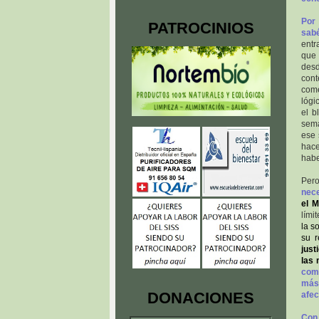
Por
PATROCINIOS
sab
ent
que 
desd
cont
come
lógi
el b
sema
ese 
hace
habe
Per
nece
el M
lími
la s
su r
just
las 
comp
más
DONACIONES
afec
Co