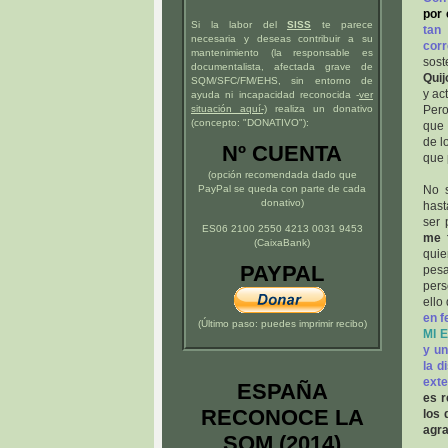
por
Si la labor del
SISS
te parece
tan 
necesaria y deseas contribuir a su
corr
mantenimiento (la responsable es
sost
documentalista, afectada grave de
Quij
SQM/SFC/FM/EHS, sin entorno de
y ac
ayuda ni incapacidad reconocida -
ver
situación
aquí
-)
realiza un donativo
Pero
(concepto: "DONATIVO"):
que 
de l
Nº CUENTA
que 
(opción recomendada dado que
PayPal se queda con parte de cada
No s
donativo)
hast
ser 
ES06 2100 2550 4213 0031 9453
me f
(CaixaBank)
qui
PAYPAL
pesa
pers
ello
en f
(Último paso: puedes imprimir recibo)
MI 
y un
la d
exte
ESPAÑA
es r
RECONOCE LA
los 
agra
SQM (2014)