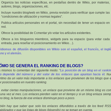
Organiza las noticias específicas, en pestañas dentro de Wikio, por materias,
autores, blogs, organizaciones, etc.
Incluye nuestro blog/web en Wikio, previa revisión para verificar que cumple las
“condiciones de utilización y normas legales”.
Publica artículos personales en el portal, sin necesitad de tener un espacio en
red.
Ofrece la posibilidad de Ccmentar y/o votar los artículos existentes.
Ofrece a los blogueros miembros, widgets para su espacio (para votar cada
entrada, para reseñar el posicionamiento en Wikio…).
idiomas de difusión disponibles en Wikio son el español, el francés, el inglé
iano y el alemán.
ÓMO SE GENERA EL RANKING DE BLOGS?
s mismos lo comentan del siguiente modo:
“
La posición de un blog en el ranki
o depende del número y del valor de los enlaces que apuntan hacia él
. Nu
ritmo da un valor más importante a los enlaces que provienen de los blogs que 
r posicionados en nuestro ranking.
 evitar ciertas manipulaciones, un enlace que proviene de un mismo blog es co
 una vez al mes. Los enlaces pierden valor en el tiempo y si un blog enlaza siemp
o blog, la fuerza de ese enlace disminuye poco a poco.
ién hay que saber que solo los enlaces difundidos a través de los feed RS
abilizados y que las listas de blogs (blogrolls) no se toman en cuenta.