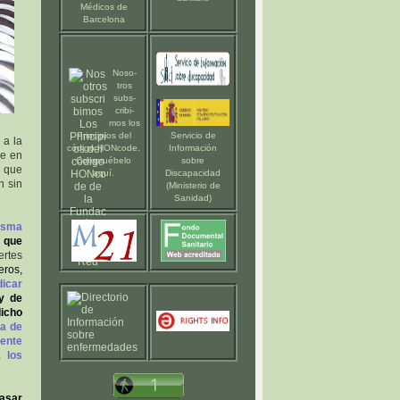
Médicos de
Barcelona
Noso-
tros
subs-
cribi-
mos los
Principios del
Servicio de
 a la
código HONcode
.
Información
ue en
Compruébelo
sobre
y que
aquí
.
Discapacidad
n sin
(Ministerio de
Sanidad)
misma
a
que
ertes
eros
,
dicar
y de
dicho
na de
iente
 los
pasar