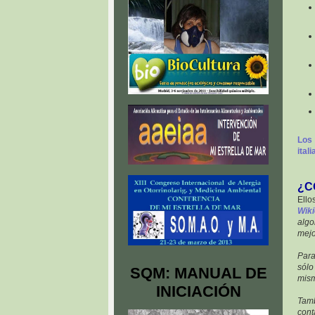
Los 
ital
¿C
Ello
Wiki
algo
mejo
Para
sólo
SQM: MANUAL DE
mism
INICIACIÓN
Tamb
cont