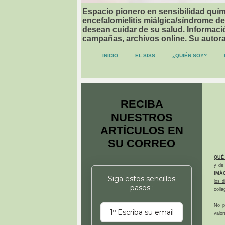
Espacio pionero en sensibilidad quími
encefalomielitis miálgica/síndrome de
desean cuidar de su salud. Informació
campañas, archivos online. Su autor
INICIO
EL SISS
¿QUIÉN SOY?
RECIBA
NUESTROS
ARTÍCULOS EN
SU CORREO
QUÉ
y de 
IMÁ
Siga estos sencillos
los 
pasos :
colla
No p
valor