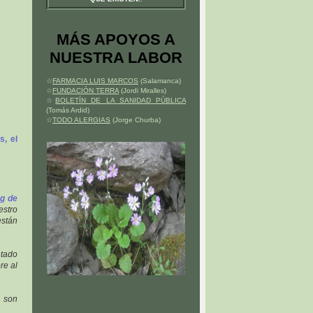
MÁS APOYOS A
NUESTRA LABOR
☆
FARMACIA LUIS MARCOS
(Salamanca)
☆
FUNDACIÓN TERRA
(Jordi Miralles)
☆
BOLETÍN DE LA SANIDAD PÚBLICA
(Tomás Ardid)
☆
TODO ALERGIAS
(Jorge Churba)
s, el
ng de
estro
están
ntado
re al
S son