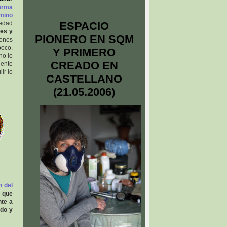
orma
amino
iedad
ESPACIO
tes y
PIONERO EN SQM
iones
poco.
Y PRIMERO
no lo
CREADO EN
iente
ir lo
CASTELLANO
(21.05.2006)
n del
o que
nte a
udo y