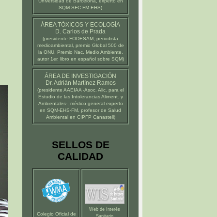
Universidad de Barcelona
, experto en
SQM-SFC-FM-EHS)
ÁREA TÓXICOS Y ECOLOGÍA
D. Carlos de Prada
(presidente
FODESAM
, periodista
medioambiental, premio Global 500 de
la ONU, Premio Nac. Medio Ambiente,
autor 1er. libro en español sobre SQM)
ÁREA DE INVESTIGACIÓN
Dr. Adrián Martínez Ramos
(presidente
AAEIAA
-Asoc. Alic. para el
Estudio de las Intolerancias Aliment. y
Ambientales-, médico general experto
en SQM-EHS-FM, profesor de Salud
Ambiental en
CIPFP Canastell
)
SELLOS DE
CALIDAD
Web de Interés
Colegio Oficial de
Sanitario