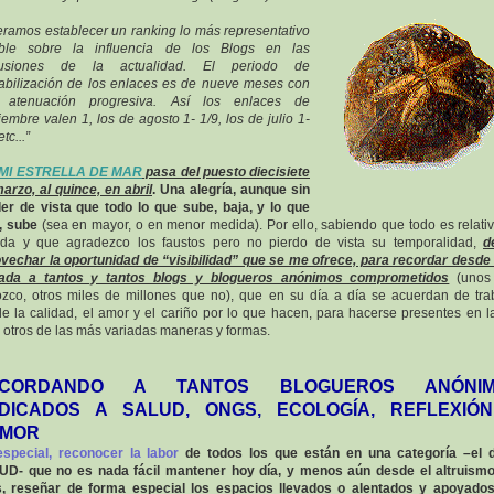
ramos establecer un ranking lo más representativo
ible sobre la influencia de los Blogs en las
cusiones de la actualidad. El periodo de
abilización de los enlaces es de nueve meses con
 atenuación progresiva. Así los enlaces de
iembre valen 1, los de agosto 1- 1/9, los de julio 1-
etc...”
MI ESTRELLA DE MAR
pasa del puesto diecisiete
arzo, al quince, en abril
. Una alegría, aunque sin
er de vista que todo lo que sube, baja, y lo que
, sube
(sea en mayor, o en menor medida). Por ello, sabiendo que todo es relati
ida y que agradezco los faustos pero no pierdo de vista su temporalidad,
d
vechar la oportunidad de “visibilidad” que se me ofrece, para recordar desde
rada a tantos y tantos blogs y blogueros anónimos comprometidos
(unos
zco, otros miles de millones que no), que en su día a día se acuerdan de tra
e la calidad, el amor y el cariño por lo que hacen, para hacerse presentes en l
 otros de las más variadas maneras y formas.
ECORDANDO A TANTOS BLOGUEROS ANÓNIM
DICADOS A SALUD, ONGS, ECOLOGÍA, REFLEXIÓ
MOR
special, reconocer la labor
de todos los que están en una categoría –el d
D- que no es nada fácil mantener hoy día, y menos aún desde el altruism
s, reseñar de forma especial los espacios llevados o alentados y apoyado