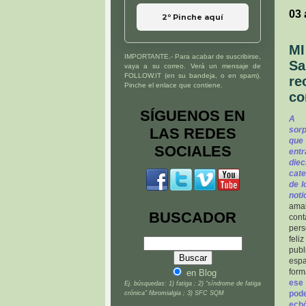
03 
2º Pinche aquí
MI
IMPORTANTE.- Para acabar de suscribirse,
Sa
vaya a su correo. Verá un mensaje de
FOLLOW.IT (en su bandeja, o en spam).
re
Pinche el enlace que contiene.
co
SÍGUENOS EN
A 
LAS REDES
sorp
que
SOCIALES
entr
die
cate
de l
noti
ama
BUSCADOR
con
pers
fel
pub
espa
form
en Blog
ese
Ej. búsquedas: 1) fatiga ; 2) “síndrome de fatiga
pod
crónica” fibromialgia ; 3) SFC SQM
ech