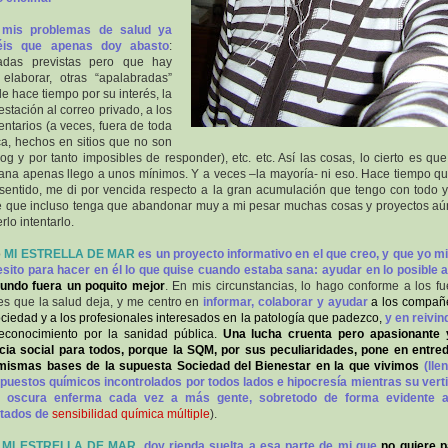
 mis problemas de salud ya
éis que apenas doy abasto
:
radas previstas pero que hay
elaborar, otras “apalabradas”
e hace tiempo por su interés, la
estación al correo privado, a los
ntarios (a veces, fuera de toda
ca, hechos en sitios que no son
log y por tanto imposibles de responder), etc. etc. Así las cosas, lo cierto es que
na apenas llego a unos mínimos. Y a veces –la mayoría- ni eso. Hace tiempo q
sentido, me di por vencida respecto a la gran acumulación que tengo con todo 
 que incluso tenga que abandonar muy a mi pesar muchas cosas y proyectos aú
rlo intentarlo.
o
MI ESTRELLA DE MAR
es un proyecto informativo en el que creo, y que yo 
sito para hacer en él lo que quise cuando estaba sana: ayudar en lo posible 
undo fuera un poquito mejor
. En mis circunstancias, lo hago conforme a los fu
tes que la salud deja, y me centro en
informar, colaborar y ayudar
a los compañ
ociedad y a los profesionales interesados en la patología que padezco,
y en reivin
econocimiento por la sanidad pública.
Una lucha cruenta pero apasionante 
icia social para todos, porque la SQM, por sus peculiaridades, pone
en entre
mismas bases de la supuesta Sociedad del Bienestar en la que vivimos
(lle
uestos químicos incontrolados por todos lados e hipocresía mientras su vert
 oscura enferma cada vez a más gente, sobretodo de forma evidente a
tados de
sensibilidad química múltiple
).
n
MI ESTRELLA DE MAR
, doy rienda suelta a esa parte de mi que
no quiere 