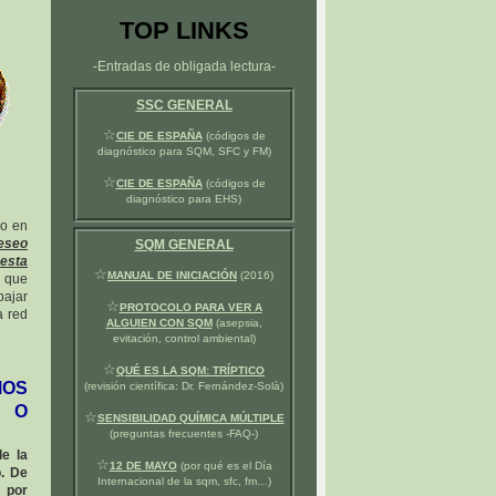
TOP LINKS
-Entradas de obligada lectura-
SSC GENERAL
☆
CIE DE ESPAÑA
(códigos de
diagnóstico para SQM, SFC y FM)
☆
CIE DE ESPAÑA
(códigos de
diagnóstico para EHS)
vo en
eseo
SQM GENERAL
 esta
☆
MANUAL DE INICIACIÓN
(2016)
 que
bajar
☆
PROTOCOLO PARA VER A
a red
ALGUIEN CON SQM
(asepsia,
evitación, control ambiental)
☆
QUÉ ES LA SQM: TRÍPTICO
OS
(revisión científica: Dr. Fernández-Solà)
N O
☆
SENSIBILIDAD QUÍMICA MÚLTIPLE
(preguntas frecuentes -FAQ-)
e la
☆
12 DE MAYO
(por qué es el Día
o. De
Internacional de la sqm, sfc, fm…)
s por