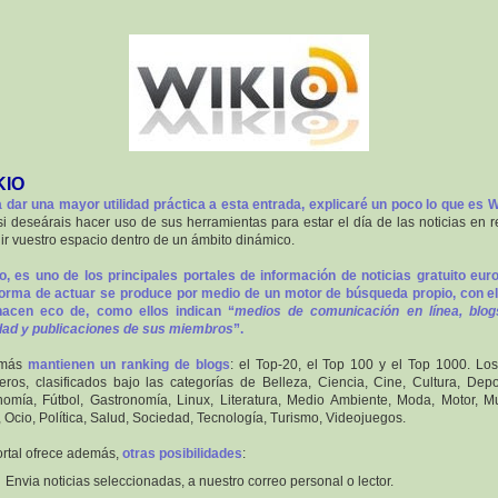
KIO
 dar una mayor utilidad práctica a esta entrada, explicaré un poco lo que es W
si deseárais hacer uso de sus herramientas para estar el día de las noticias en r
uir vuestro espacio dentro de un ámbito dinámico.
o, es uno de los principales portales de información de noticias gratuito eur
orma de actuar se produce por medio de un motor de búsqueda propio, con e
hacen eco de, como ellos indican “
medios de comunicación en línea, blog
dad y publicaciones de sus miembros
”.
más
mantienen un ranking de blogs
: el Top-20, el Top 100 y el Top 1000. Lo
eros, clasificados bajo las categorías de Belleza, Ciencia, Cine, Cultura, Depo
omía, Fútbol, Gastronomía, Linux, Literatura, Medio Ambiente, Moda, Motor, 
 Ocio, Política, Salud, Sociedad, Tecnología, Turismo, Videojuegos.
ortal ofrece además,
otras posibilidades
:
Envia noticias seleccionadas, a nuestro correo personal o lector.