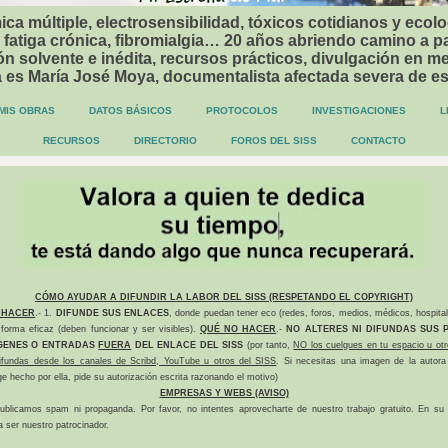
ca múltiple, electrosensibilidad, tóxicos cotidianos y ecolo
 fatiga crónica, fibromialgia… 20 años abriendo camino a p
n solvente e inédita, recursos prácticos, divulgación en me
a es María José Moya, documentalista afectada severa de e
MIS OBRAS
DATOS BÁSICOS
PROTOCOLOS
INVESTIGACIONES
L
RECURSOS
DIRECTORIO
FOROS DEL SISS
CONTACTO
CÓMO AYUDAR A DIFUNDIR LA LABOR DEL SISS (RESPETANDO EL COPYRIGHT)
 HACER
.- 1.
DIFUNDE SUS ENLACES
, donde puedan tener eco (redes, foros, medios, médicos, hospital
forma eficaz (deben funcionar y ser visibles).
QUÉ NO HACER
.-
NO ALTERES NI DIFUNDAS SUS P
GENES O ENTRADAS
FUERA
DEL ENLACE DEL SISS
(por tanto,
NO los cuelgues en tu espacio u otr
difundas desde los canales de Scribd, YouTube u otros del SISS
. Si necesitas una imagen de la autora
ge hecho por ella, pide su autorización escrita razonando el motivo)
EMPRESAS Y WEBS (AVISO)
ublicamos spam ni propaganda. Por favor, no intentes aprovecharte de nuestro trabajo gratuito. En su l
a ser nuestro patrocinador.