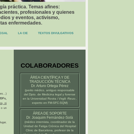
gía práctica. Temas afines:
acientes, profesionales y quienes
dios y eventos, activismo,
stas enfermedades.
EGAL
LA CIE
TEXTOS DIVULGATIVOS
COLABORADORES
ÁREA CIENTÍFICA Y DE
TRADUCCIÓN TÉCNICA
Dr. Arturo Ortega Pérez
(
perito médico
, antiguo responsable
es...)
del Dpto. de Medicina legal y forense
DFs,
en la
Universidad Rovira i Virgili -Reus-
,
experto en FM-SFC-SQM)
os, ni
 o un
ÁREA DE SOPORTE
Dr. Joaquim Fernández-Solà
(médico internista, coordinador de la
ugar,
Unidad de Fatiga Crónica del
Hospital
Clínic de Barcelona
, profesor de la