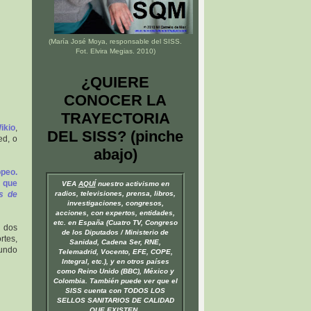
(María José Moya, responsable del
SISS
.
Fot. Elvira Megias. 2010)
¿QUIERE
CONOCER LA
TRAYECTORIA
ikio
,
DEL SISS? (pinche
ed, o
abajo)
opeo.
l que
VEA
AQUÍ
nuestro activismo en
s de
radios, televisiones, prensa, libros,
investigaciones, congresos,
acciones, con expertos, entidades,
etc. en España (Cuatro TV, Congreso
s dos
de los Diputados / Ministerio de
rtes,
Sanidad, Cadena Ser, RNE,
Mundo
Telemadrid, Vocento, EFE, COPE,
Integral, etc.), y en otros países
como Reino Unido (BBC), México y
Colombia. También puede ver que el
SISS cuenta con TODOS LOS
SELLOS SANITARIOS DE CALIDAD
QUE EXISTEN.
.