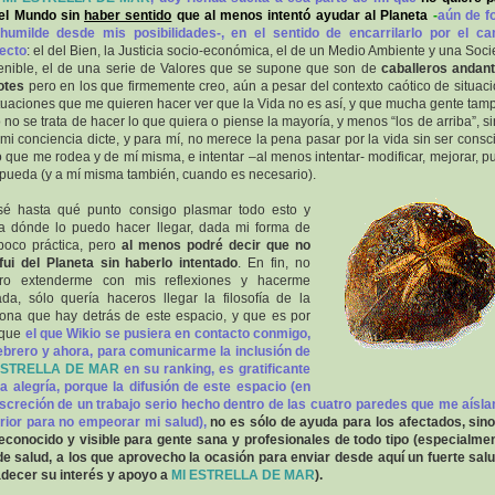
 el Mundo sin
haber sentido
que al menos intentó ayudar al Planeta
-
aún de f
humilde desde mis posibilidades-, en el sentido de encarrilarlo por el c
ecto
: el del Bien, la Justicia socio-económica, el de un Medio Ambiente y una Soc
enible, el de una serie de Valores que se supone que son de
caballeros andan
otes
pero en los que firmemente creo, aún a pesar del contexto caótico de situac
tuaciones que me quieren hacer ver que la Vida no es así, y que mucha gente tam
 no se trata de hacer lo que quiera o piense la mayoría, y menos “los de arriba”, si
mi conciencia dicte, y para mí, no merece la pena pasar por la vida sin ser consc
o que me rodea y de mí misma, e intentar –al menos intentar- modificar, mejorar, pul
pueda (y a mí misma también, cuando es necesario).
é hasta qué punto consigo plasmar todo esto y
a dónde lo puedo hacer llegar, dada mi forma de
poco práctica, pero
al menos podré decir que no
ui del Planeta sin haberlo intentado
. En fin, no
ero extenderme con mis reflexiones y hacerme
da, sólo quería haceros llegar la filosofía de la
ona que hay detrás de este espacio, y que es por
 que
el que Wikio se pusiera en contacto conmigo,
ebrero y ahora, para comunicarme la inclusión de
ESTRELLA DE MAR
en su ranking, es gratificante
a alegría, porque la difusión de este espacio (en
iscreción de un trabajo serio hecho dentro de las cuatro paredes que me aísla
rior para no empeorar mi salud),
no es sólo de ayuda para los afectados, sin
econocido y visible para gente sana y profesionales de todo tipo (especialme
de salud, a los que aprovecho la ocasión para enviar desde aquí un fuerte sal
decer su interés y apoyo a
MI ESTRELLA DE MAR
).