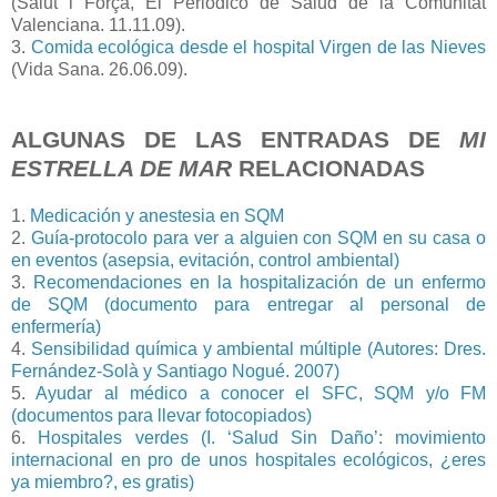
(Salut i Força, El Periódico de Salud de la Comunitat
Valenciana. 11.11.09).
3.
Comida ecológica desde el hospital Virgen de las Nieves
(Vida Sana. 26.06.09).
ALGUNAS DE LAS ENTRADAS DE
MI
ESTRELLA DE MAR
RELACIONADAS
1.
Medicación y anestesia en SQM
2.
Guía-protocolo para ver a alguien con SQM en su casa o
en eventos (asepsia, evitación, control ambiental)
3.
Recomendaciones en la hospitalización de un enfermo
de SQM (documento para entregar al personal de
enfermería)
4.
Sensibilidad química y ambiental múltiple (Autores: Dres.
Fernández-Solà y Santiago Nogué. 2007)
5.
Ayudar al médico a conocer el SFC, SQM y/o FM
(documentos para llevar fotocopiados)
6.
Hospitales verdes (I. ‘Salud Sin Daño’: movimiento
internacional en pro de unos hospitales ecológicos, ¿eres
ya miembro?, es gratis)