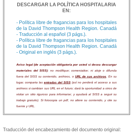
DESCARGAR LA POLÍTICA HOSPITALARIA
EN:
- Política libre de fragancias para los hospitales
de la David Thompson Health Region. Canadá
- Traducción al español (3 págs.).
- Política libre de fragancias para los hospitales
de la David Thompson Health Region. Canadá
- Original en inglés (3 págs.).
Aviso legal (de aceptación obligatoria por usted si desea descargar
materiales del SISS):
no modifique; comercialice; ni aloje o difunda
fuera del SISS su contenido, archivos, o
URL de sus archivos
. En su
lugar, comparta las
entradas del SISS
(así no perderá el acceso a sus
archivos si cambian sus URL en el futuro; dará la oportunidad a otros de
visitar un sitio riguroso para informarse; y ayudará al SISS a seguir su
trabajo gratuito). Si fotocopia un pdf, no altere su contenido, y cite su
fuente y URL.
Traducción del encabezamiento del documento original: