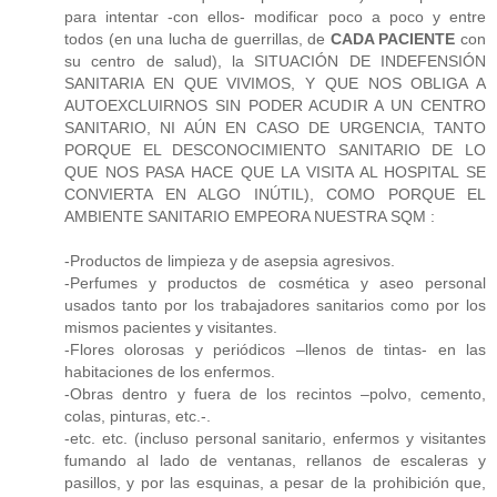
para intentar -con ellos- modificar poco a poco y entre
todos (en una lucha de guerrillas, de
CADA PACIENTE
con
su centro de salud), la SITUACIÓN DE INDEFENSIÓN
SANITARIA EN QUE VIVIMOS, Y QUE NOS OBLIGA A
AUTOEXCLUIRNOS SIN PODER ACUDIR A UN CENTRO
SANITARIO, NI AÚN EN CASO DE URGENCIA, TANTO
PORQUE EL DESCONOCIMIENTO SANITARIO DE LO
QUE NOS PASA HACE QUE LA VISITA AL HOSPITAL SE
CONVIERTA EN ALGO INÚTIL), COMO PORQUE EL
AMBIENTE SANITARIO EMPEORA NUESTRA SQM :
-Productos de limpieza y de asepsia agresivos.
-Perfumes y productos de cosmética y aseo personal
usados tanto por los trabajadores sanitarios como por los
mismos pacientes y visitantes.
-Flores olorosas y periódicos –llenos de tintas- en las
habitaciones de los enfermos.
-Obras dentro y fuera de los recintos –polvo, cemento,
colas, pinturas, etc.-.
-etc. etc. (incluso personal sanitario, enfermos y visitantes
fumando al lado de ventanas, rellanos de escaleras y
pasillos, y por las esquinas, a pesar de la prohibición que,