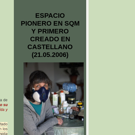
ESPACIO
PIONERO EN SQM
Y PRIMERO
CREADO EN
CASTELLANO
(21.05.2006)
la de
 o su
ída y
rtado
n los
mplia