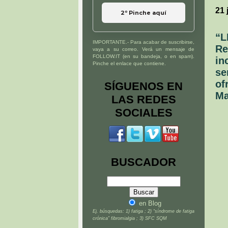
21 
2º Pinche aquí
“L
IMPORTANTE.- Para acabar de suscribirse,
Re
vaya a su correo. Verá un mensaje de
FOLLOW.IT (en su bandeja, o en spam).
in
Pinche el enlace que contiene.
se
of
SÍGUENOS EN
Ma
LAS REDES
SOCIALES
BUSCADOR
en Blog
Ej. búsquedas: 1) fatiga ; 2) “síndrome de fatiga
crónica” fibromialgia ; 3) SFC SQM