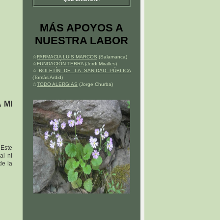
MÁS APOYOS A
NUESTRA LABOR
☆
FARMACIA LUIS MARCOS
(Salamanca)
☆
FUNDACIÓN TERRA
(Jordi Miralles)
☆
BOLETÍN DE LA SANIDAD PÚBLICA
(Tomás Ardid)
☆
TODO ALERGIAS
(Jorge Churba)
 MI
 Este
al ni
de la