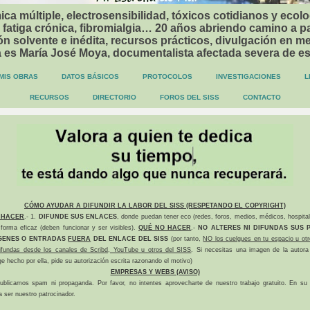
ca múltiple, electrosensibilidad, tóxicos cotidianos y ecolo
 fatiga crónica, fibromialgia… 20 años abriendo camino a p
n solvente e inédita, recursos prácticos, divulgación en me
a es María José Moya, documentalista afectada severa de e
MIS OBRAS
DATOS BÁSICOS
PROTOCOLOS
INVESTIGACIONES
L
RECURSOS
DIRECTORIO
FOROS DEL SISS
CONTACTO
CÓMO AYUDAR A DIFUNDIR LA LABOR DEL SISS (RESPETANDO EL COPYRIGHT)
 HACER
.- 1.
DIFUNDE SUS ENLACES
, donde puedan tener eco (redes, foros, medios, médicos, hospital
forma eficaz (deben funcionar y ser visibles).
QUÉ NO HACER
.-
NO ALTERES NI DIFUNDAS SUS P
GENES O ENTRADAS
FUERA
DEL ENLACE DEL SISS
(por tanto,
NO los cuelgues en tu espacio u otr
difundas desde los canales de Scribd, YouTube u otros del SISS
. Si necesitas una imagen de la autora
ge hecho por ella, pide su autorización escrita razonando el motivo)
EMPRESAS Y WEBS (AVISO)
ublicamos spam ni propaganda. Por favor, no intentes aprovecharte de nuestro trabajo gratuito. En su l
a ser nuestro patrocinador.