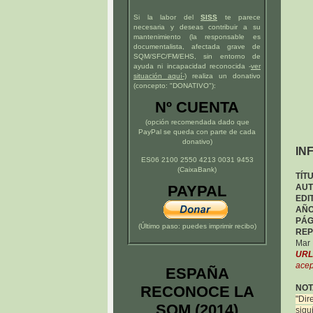
Si la labor del
SISS
te parece
necesaria y deseas contribuir a su
mantenimiento (la responsable es
documentalista, afectada grave de
SQM/SFC/FM/EHS, sin entorno de
ayuda ni incapacidad reconocida -
ver
situación
aquí
-)
realiza un donativo
(concepto: "DONATIVO"):
Nº CUENTA
(opción recomendada dado que
PayPal se queda con parte de cada
donativo)
IN
ES06 2100 2550 4213 0031 9453
(CaixaBank)
TÍT
PAYPAL
AU
EDI
AÑ
PÁG
(Último paso: puedes imprimir recibo)
REP
Ma
URL,
acep
ESPAÑA
RECONOCE LA
NOT
"Dir
SQM (2014)
sigu