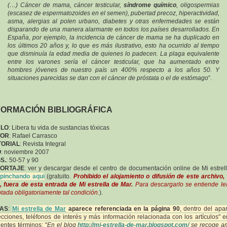
(…) Cáncer de mama, cáncer testicular,
síndrome químico
, oligospermias
(escasez de espermatozoides en el semen), pubertad precoz, hiperactividad,
asma, alergias al polen urbano, diabetes y otras enfermedades se están
disparando de una manera alarmante en todos los países desarrollados. En
España, por ejemplo, la incidencia de cáncer de mama se ha duplicado en
los últimos 20 años y, lo que es más ilustrativo, esto ha ocurrido al tiempo
que disminuía la edad media de quienes lo padecen. La plaga equivalente
entre los varones sería el cáncer testicular, que ha aumentado entre
hombres jóvenes de nuestro país un 400% respecto a los años 50. Y
situaciones parecidas se dan con el cáncer de próstata o el de estómago
”.
FORMACIÓN BIBLIOGRÁFICA
ULO
: Libera tu vida de sustancias tóxicas
TOR
: Rafael Carrasco
TORIAL
: Revista Integral
O
: noviembre 2007
S.
: 50-57 y 90
ORTAJE
: ver y descargar desde el centro de documentación online de Mi estrel
r
pinchando aqui
(gratuito.
Prohibido el alojamiento o difusión de este archivo,
 fuera de esta entrada de Mi estrella de Mar.
Para descargarlo se entiende le
tada obligatoriamente tal condición.
).
AS
:
Mi estrella de Mar
aparece referenciada en la página 90
, dentro del apa
ecciones, teléfonos de interés y más información relacionada con los artículos" e
ientes términos: "
En el blog
http://mi-estrella-de-mar.blogspot.com/
se recoge a