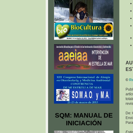
AU
ES
©
Re
Pub
artí
tota
revi
De: 
SQM: MANUAL DE
Envi
INICIACIÓN
Para
Esti