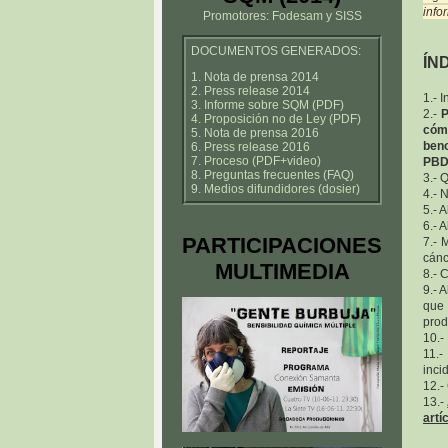
info
Promotores: Fodesam y SISS
DOCUMENTOS GENERADOS:
ÍN
1. Nota de prensa 2014
2. Press release 2014
1.- 
3. Informe sobre SQM (PDF)
2.-
P
4. Proposición no de Ley (PDF)
cóm
5. Nota de prensa 2016
beno
6. Press release 2016
7. Proceso (PDF+video)
PBDE
8. Preguntas frecuentes (FAQ)
3.- 
9. Medios difundidores (dosier)
4.- 
5.- 
6.- 
PARTICIPACIONES
7.- 
cánc
MULTIMEDIA
8.- 
9.- 
que 
prod
10.-
11.
inci
12.-
13.-
artí