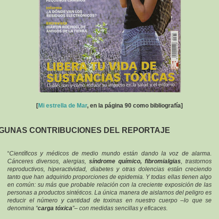
[
Mi estrella de Mar
, en la página 90 como bibliografía]
GUNAS CONTRIBUCIONES DEL REPORTAJE
“
Científicos y médicos de medio mundo están dando la voz de alarma.
Cánceres diversos, alergias,
síndrome químico, fibromialgias
, trastornos
reproductivos, hiperactividad, diabetes y otras dolencias están creciendo
tanto que han adquirido proporciones de epidemia. Y todas ellas tienen algo
en común: su más que probable relación con la creciente exposición de las
personas a productos sintéticos. La única manera de aislarnos del peligro es
reducir el número y cantidad de toxinas en nuestro cuerpo –lo que se
denomina “
carga tóxica
”– con medidas sencillas y eficaces.