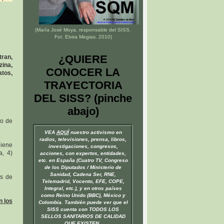
(María José Moya, responsable del
SISS
.
Fot. Elvira Megias. 2010)
¿QUIERE
tran,
zina,
CONOCER LA
atos,
TRAYECTORIA
DEL SISS? (pinche
abajo)
go de
VEA
AQUÍ
nuestro activismo en
radios, televisiones, prensa, libros,
giene
investigaciones, congresos,
a, 4)
acciones, con expertos, entidades,
etc. en España (Cuatro TV, Congreso
de los Diputados / Ministerio de
Sanidad, Cadena Ser, RNE,
as de
Telemadrid, Vocento, EFE, COPE,
Integral, etc.), y en otros países
como Reino Unido (BBC), México y
n los
Colombia. También puede ver que el
SISS cuenta con TODOS LOS
SELLOS SANITARIOS DE CALIDAD
QUE EXISTEN.
.