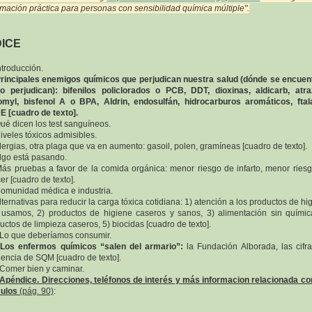
rmación práctica para personas con sensibilidad química múltiple".
DICE
Introducción.
rincipales enemigos químicos que perjudican nuestra salud (dónde se encuen
o perjudican):
bifenilos policlorados o PCB, DDT, dioxinas, aldicarb, atra
myl, bisfenol A o BPA, Aldrin, endosulfán, hidrocarburos aromáticos, ftal
 [cuadro de texto].
Qué dicen los test sanguíneos.
Niveles tóxicos admisibles.
Alergias, otra plaga que va en aumento: gasoil, polen, gramíneas [cuadro de texto].
Algo está pasando.
Más pruebas a favor de la comida orgánica: menor riesgo de infarto, menor ries
er [cuadro de texto].
Comunidad médica e industria.
Alternativas para reducir la carga tóxica cotidiana: 1) atención a los productos de hi
usamos, 2) productos de higiene caseros y sanos, 3) alimentación sin químic
uctos de limpieza caseros, 5) biocidas [cuadro de texto].
 Lo que deberíamos consumir.
-
Los enfermos químicos “salen del armario”:
la Fundación Alborada, las cifr
dencia de SQM [cuadro de texto].
 Comer bien y caminar.
Apéndice. Direcciones, teléfonos de interés y más informacion relacionada co
culos
(pág. 90)
: