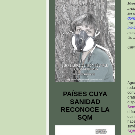
Mont
art
En e
dond
Por 
inic
much
Un a
Oliv
Agra
reda
PAÍSES CUYA
conv
grat
SANIDAD
disp
Sens
RECONOCE LA
difi
SQM
quím
hace
sint
SQ