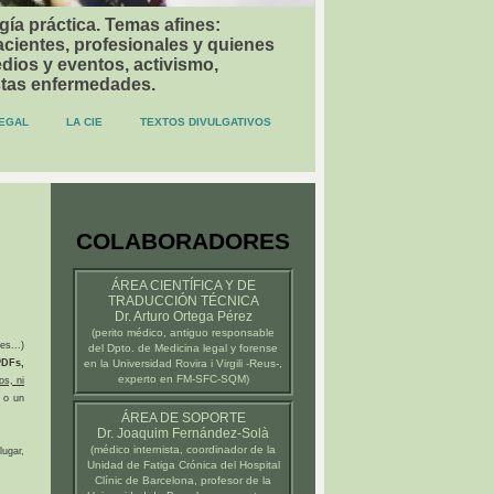
gía práctica. Temas afines:
acientes, profesionales y quienes
dios y eventos, activismo,
stas enfermedades.
EGAL
LA CIE
TEXTOS DIVULGATIVOS
COLABORADORES
ÁREA CIENTÍFICA Y DE
TRADUCCIÓN TÉCNICA
Dr. Arturo Ortega Pérez
(
perito médico
, antiguo responsable
es...)
del Dpto. de Medicina legal y forense
DFs,
en la
Universidad Rovira i Virgili -Reus-
,
experto en FM-SFC-SQM)
os, ni
 o un
ÁREA DE SOPORTE
Dr. Joaquim Fernández-Solà
(médico internista, coordinador de la
ugar,
Unidad de Fatiga Crónica del
Hospital
Clínic de Barcelona
, profesor de la