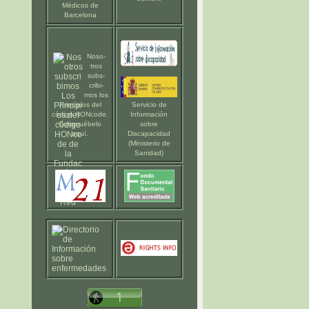
Médicos de
Barcelona
Noso-
tros
subs-
cribi-
mos los
Principios del
Servicio de
código HONcode
.
Información
Compruébelo
sobre
aquí
.
Discapacidad
(Ministerio de
Sanidad)