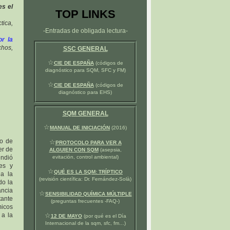
es el
TOP LINKS
tica,
-Entradas de obligada lectura-
or la
hos,
SSC GENERAL
☆
CIE DE ESPAÑA
(códigos de
diagnóstico para SQM, SFC y FM)
☆
CIE DE ESPAÑA
(códigos de
diagnóstico para EHS)
SQM GENERAL
☆
MANUAL DE INICIACIÓN
(2016)
po de
☆
PROTOCOLO PARA VER A
er de
ALGUIEN CON SQM
(asepsia,
endió
evitación, control ambiental)
des y
☆
QUÉ ES LA SQM: TRÍPTICO
ia la
(revisión científica: Dr. Fernández-Solà)
do la
ancia
☆
SENSIBILIDAD QUÍMICA MÚLTIPLE
tante
(preguntas frecuentes -FAQ-)
micos
 a la
☆
12 DE MAYO
(por qué es el Día
Internacional de la sqm, sfc, fm…)