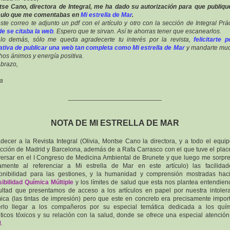
se Cano, directora de Integral, me ha dado su autorización para que publiqu
ículo que me comentabas en
Mi estrella de Mar
.
ste correo te adjunto un pdf con el artículo y otro con la sección de Integral Prác
e se citaba la web
. Espero que te sirvan. Así te ahorras tener que escanearlos.
lo demás, sólo me queda agradecerte tu interés por la revista,
felicitarte p
iativa de publicar una web tan completa como
Mi estrella de Mar
y mandarte muc
os ánimos y energía positiva.
brazo,
ia
__________________________
NOTA DE MI ESTRELLA DE MAR
decer a la Revista Integral (Olivia, Montse Cano la directora, y a todo el equi
cción de Madrid y Barcelona, además de a Rafa Carrasco con el que tuve el plac
ersar en el I Congreso de Medicina Ambiental de Brunete y que luego me sorpr
amente al referenciar a Mi estrella de Mar en este artículo) las facilida
onibilidad para las gestiones, y la humanidad y comprensión mostradas hac
ibilidad Química Múltiple
y los límites de salud que esta nos plantea entendien
cultad que presentamos de acceso a los artículos en papel por nuestra intoler
ica (las tintas de impresión) pero que este en concreto era precisamente impor
rlo llegar a los compañeros por su especial temática dedicada a los quí
éticos tóxicos y su relación con la salud, donde se ofrece una especial atención
M
.