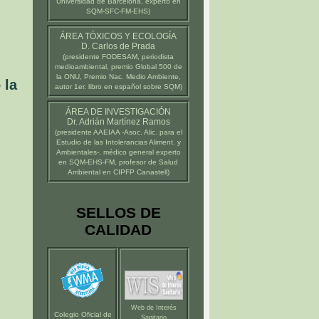
Universidad de Barcelona
, experto en
SQM-SFC-FM-EHS)
ÁREA TÓXICOS Y ECOLOGÍA
D. Carlos de Prada
(presidente
FODESAM
, periodista
u
medioambiental, premio Global 500 de
la ONU, Premio Nac. Medio Ambiente,
 la
autor 1er. libro en español sobre SQM)
ÁREA DE INVESTIGACIÓN
Dr. Adrián Martínez Ramos
(presidente
AAEIAA
-Asoc. Alic. para el
Estudio de las Intolerancias Aliment. y
Ambientales-, médico general experto
en SQM-EHS-FM, profesor de Salud
Ambiental en
CIPFP Canastell
)
SELLOS DE
CALIDAD
Web de Interés
Colegio Oficial de
Sanitario