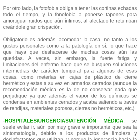
Por otro lado, la fotofobia obliga a tener las cortinas echadas
todo el tiempo, y la fonofobia a ponerse tapones para
amortiguar ruidos que aún ínfimos, al afectado le retumban
creándole gran crispación.
Obligatorio es además, acomodar la casa, no tanto a los
gustos personales como a la patología en sí, lo que hace
que haya que deshacerse de muchas cosas aún las
queridas. A veces, sin embargo, la fuerte fatiga y
limitaciones del enfermo hace que se busquen soluciones
intermedias de carácter temporal para algunas de esas
cosas, como meterlas en cajas de plástico de cierre
hermético y estas a su vez en armarios cerrados (aunque la
recomendación médica es la de no conservar nada que
perjudique ya que además el vapor de los químicos se
condensa en ambientes cerrados y acaba saliendo a través
de rendijas, materiales porosos, cierres no herméticos, etc.).
-
HOSPITALES/URGENCIAS/ATENCIÓN MÉDICA
: se
suele evitar ir, aún por muy grave e importante que sea la
sintomatología, debido a los productos de limpieza y
desinfectantes que utilizan, y porque la ignorancia hacia la