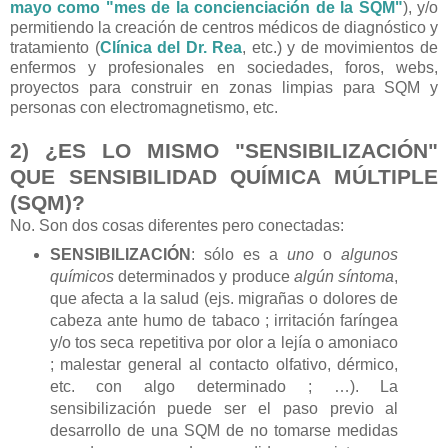
mayo como "mes de la concienciación de la SQM"
), y/o
permitiendo la creación de centros médicos de diagnóstico y
tratamiento (
Clínica del Dr. Rea
, etc.) y de movimientos de
enfermos y profesionales en sociedades, foros, webs,
proyectos para construir en zonas limpias para SQM y
personas con electromagnetismo, etc.
2) ¿ES LO MISMO "SENSIBILIZACIÓN"
QUE SENSIBILIDAD QUÍMICA MÚLTIPLE
(SQM)?
No. Son dos cosas diferentes pero conectadas:
SENSIBILIZACIÓN
: sólo es a
uno
o
algunos
químicos
determinados y produce
algún
síntoma
,
que afecta a la salud (ejs. migrañas o
dolores de
cabeza ante humo de tabaco ; irritación faríngea
y/o tos seca repetitiva por olor a lejía o amoniaco
; malestar general al contacto olfativo, dérmico,
etc. con algo determinado ; …). La
sensibilización puede ser el paso previo al
desarrollo de una SQM de no tomarse medidas