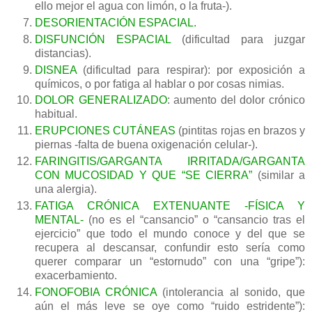
ello mejor el agua con limón, o la fruta-).
DESORIENTACIÓN ESPACIAL.
DISFUNCIÓN ESPACIAL
(dificultad para juzgar
distancias).
DISNEA
(dificultad para respirar): por exposición a
químicos, o por fatiga al hablar o por cosas nimias.
DOLOR GENERALIZADO
: aumento del dolor crónico
habitual.
ERUPCIONES CUTÁNEAS
(pintitas rojas en brazos y
piernas -falta de buena oxigenación celular-).
FARINGITIS/GARGANTA IRRITADA/GARGANTA
CON MUCOSIDAD Y QUE “SE CIERRA”
(similar a
una alergia).
FATIGA CRÓNICA EXTENUANTE -FÍSICA Y
MENTAL-
(no es el “cansancio” o “cansancio tras el
ejercicio” que todo el mundo conoce y del que se
recupera al descansar, confundir esto sería como
querer comparar un “estornudo” con una “gripe”):
exacerbamiento.
FONOFOBIA CRÓNICA
(intolerancia al sonido, que
aún el más leve se oye como “ruido estridente”):