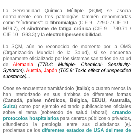
La Sensibilidad Química Múltiple (SQM) se asocia
normalmente con tres patologías también denominadas
como "síndromes": la
fibromialgia
(CIE-9 - 729.0 / CIE-10 -
M79.7), el
síndrome de fatiga crónica
(CIE-9 - 780.71 /
CIE-10 - G93.3) y la
electrohipersensibilidad
.
La SQM, aún no reconocida de momento por la OMS
(Organización Mundial de la Salud), sí se encuentra
plenamente oficializada por los sistemas sanitarios de salud
de
Alemania
(T78.4: Multiple- Chemical- Sensitivity-
Syndrom),
Austria,
Japón
(T65.9: Toxic effect of unspecified
substance)...
Otros se encuentran tramitándolo (
Italia
); o cuanto menos la
han interiorizado en sus ámbitos de diferentes formas
(
Canadá, países nórdicos, Bélgica, EEUU, Australia,
Suiza
) como por ejemplo editando publicaciones oficiales
sobre el tema (sobretodo de salud laboral),
creando
protocolos hospitalarios
para centros públicos o privados,
difundiendo la patología entre sus ciudadanos (ej.
proclamas de los
diferentes estados de USA del mes de