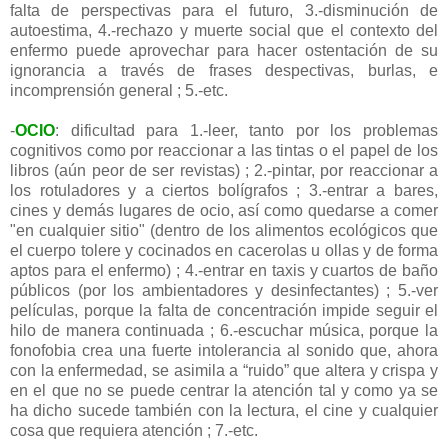
falta de perspectivas para el futuro, 3.-disminución de
autoestima, 4.-rechazo y muerte social que el contexto del
enfermo puede aprovechar para hacer ostentación de su
ignorancia a través de frases despectivas, burlas, e
incomprensión general ; 5.-etc.
-
OCIO
: dificultad para 1.-leer, tanto por los problemas
cognitivos como por reaccionar a las tintas o el papel de los
libros (aún peor de ser revistas) ; 2.-pintar, por reaccionar a
los rotuladores y a ciertos bolígrafos ; 3.-entrar a bares,
cines y demás lugares de ocio, así como quedarse a comer
"en cualquier sitio" (dentro de los alimentos ecológicos que
el cuerpo tolere y cocinados en cacerolas u ollas y de forma
aptos para el enfermo) ; 4.-entrar en taxis y cuartos de baño
públicos (por los ambientadores y desinfectantes) ; 5.-ver
películas, porque la falta de concentración impide seguir el
hilo de manera continuada ; 6.-escuchar música, porque la
fonofobia crea una fuerte intolerancia al sonido que, ahora
con la enfermedad, se asimila a “ruido” que altera y crispa y
en el que no se puede centrar la atención tal y como ya se
ha dicho sucede también con la lectura, el cine y cualquier
cosa que requiera atención ; 7.-etc.