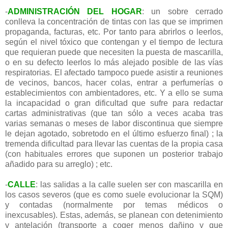
-
ADMINISTRACIÓN DEL HOGAR
: un sobre cerrado
conlleva la concentración de tintas con las que se imprimen
propaganda, facturas, etc. Por tanto para abrirlos o leerlos,
según el nivel tóxico que contengan y el tiempo de lectura
que requieran puede que necesiten la puesta de mascarilla,
o en su defecto leerlos lo más alejado posible de las vías
respiratorias. El afectado tampoco puede asistir a reuniones
de vecinos, bancos, hacer colas, entrar a perfumerías o
establecimientos con ambientadores, etc. Y a ello se suma
la incapacidad o gran dificultad que sufre para redactar
cartas administrativas (que tan sólo a veces acaba tras
varias semanas o meses de labor discontinua que siempre
le dejan agotado, sobretodo en el último esfuerzo final) ; la
tremenda dificultad para llevar las cuentas de la propia casa
(con habituales errores que suponen un posterior trabajo
añadido para su arreglo) ; etc.
-
CALLE
: las salidas a la calle suelen ser con mascarilla en
los casos severos (que es como suele evolucionar la SQM)
y contadas (normalmente por temas médicos o
inexcusables). Estas, además, se planean con detenimiento
y antelación (transporte a coger menos dañino y que