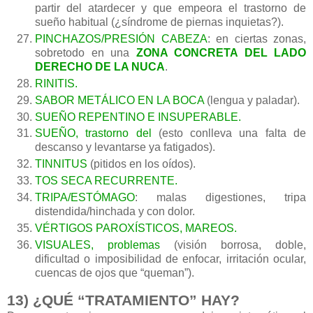
partir del atardecer y que empeora el trastorno de
sueño habitual (¿síndrome de piernas inquietas?).
PINCHAZOS/PRESIÓN CABEZA
: en ciertas zonas,
sobretodo en una
ZONA CONCRETA DEL LADO
DERECHO DE LA NUCA
.
RINITIS.
SABOR METÁLICO EN LA BOCA
(lengua y paladar).
SUEÑO REPENTINO E INSUPERABLE.
SUEÑO, trastorno del
(esto conlleva una falta de
descanso y levantarse ya fatigados).
TINNITUS
(pitidos en los oídos).
TOS SECA RECURRENTE.
TRIPA/ESTÓMAGO
: malas digestiones, tripa
distendida/hinchada y con dolor.
VÉRTIGOS PAROXÍSTICOS, MAREOS.
VISUALES, problemas
(visión borrosa, doble,
dificultad o imposibilidad de enfocar, irritación ocular,
cuencas de ojos que “queman”).
13) ¿QUÉ “TRATAMIENTO” HAY?