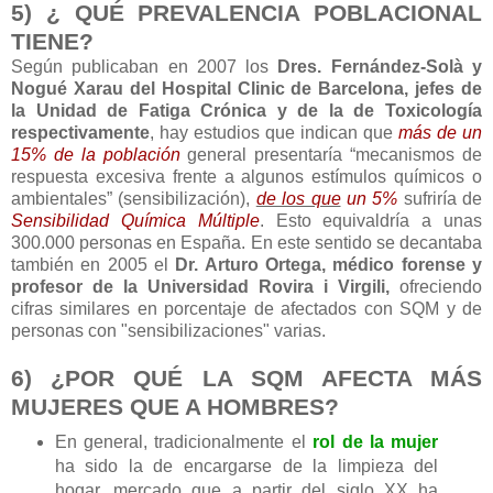
5) ¿ QUÉ PREVALENCIA POBLACIONAL
TIENE?
Según publicaban en 2007 los
Dres. Fernández-Solà y
Nogué Xarau del Hospital Clinic de Barcelona, jefes de
la Unidad de Fatiga Crónica y de la de Toxicología
respectivamente
, hay estudios que indican que
más de un
15% de la población
general presentaría “mecanismos de
respuesta excesiva frente a algunos estímulos químicos o
ambientales” (sensibilización),
de los que
un 5%
sufriría de
Sensibilidad Química Múltiple
. Esto equivaldría a unas
300.000 personas en España. En este sentido se decantaba
también en 2005 el
Dr. Arturo Ortega, médico forense y
profesor de la Universidad Rovira i Virgili,
ofreciendo
cifras similares en porcentaje de afectados con SQM y de
personas con "sensibilizaciones" varias.
6) ¿POR QUÉ LA SQM AFECTA MÁS
MUJERES QUE A HOMBRES?
En general, tradicionalmente el
rol de la mujer
ha sido la de encargarse de la limpieza del
hogar, mercado que a partir del siglo XX ha