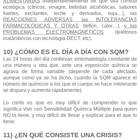
ALIMENTARIAS
independientemente de que sea comida
ecológica (cítricos, vinagre, bebidas alcohólicas, sabores
fuertes, excitantes, leche y derivados, soja…), las
REACCIONES ADVERSAS, las INTOLERANCIAS
FARMACOLÓGICAS Y OTRAS
(teflón, calor…),
y los
PROBLEMAS ELECTROMAGNÉTICOS
(teléfonos
inalámbricos con tecnología DECT, etc).
10) ¿CÓMO ES EL DÍA A DÍA CON SQM?
Las 24 horas del día conllevan sintomatología constante de
una manera u otra que, ante una exposición química se
agrava de forma variable (depende de cada afectado,
aunque como ya se ha dicho, cuando la SQM aparece el
número de químicos a los que el cuerpo se hace intolerante
se dispara y aumenta rápidamente).
Lo cierto es que es muy difícil de comprender lo que
significa vivir con Sensibilidad Química Múltiple para quien
NO lo tiene, y muy difícil de llevar y explicar para el que lo
tiene.
11) ¿EN QUÉ CONSISTE UNA CRISIS?