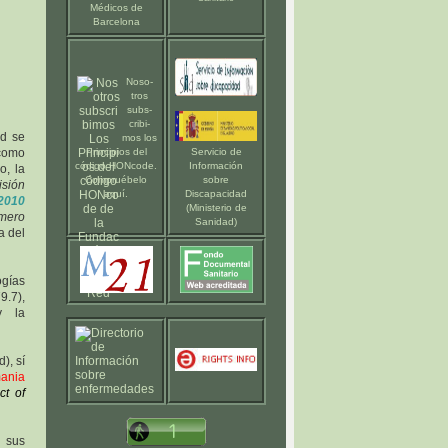
Médicos de
Barcelona
Noso-
tros
subs-
cribi-
ad se
mos los
como
Principios del
Servicio de
código HONcode
.
Información
o, la
Compruébelo
sobre
sión
aquí
.
Discapacidad
2010
(Ministerio de
úmero
Sanidad)
a del
ogías
9.7),
y la
), sí
ania
ct of
n sus