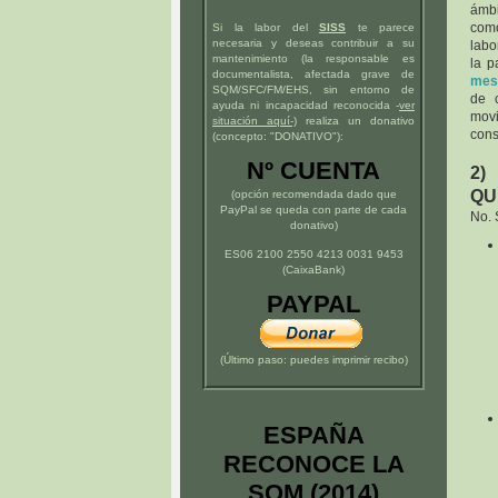
ámbi
como
Si la labor del
SISS
te parece
necesaria y deseas contribuir a su
labo
mantenimiento (la responsable es
la p
documentalista, afectada grave de
mes
SQM/SFC/FM/EHS, sin entorno de
de 
ayuda ni incapacidad reconocida -
ver
movi
situación
aquí
-)
realiza un donativo
cons
(concepto: "DONATIVO"):
Nº CUENTA
2)
QU
(opción recomendada dado que
PayPal se queda con parte de cada
No. 
donativo)
ES06 2100 2550 4213 0031 9453
(CaixaBank)
PAYPAL
(Último paso: puedes imprimir recibo)
ESPAÑA
RECONOCE LA
SQM (2014)