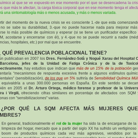
uímico al que se ve expuesto en ese momento por el que se desencadena la cris
os que más le afectan, la carga tóxica corporal que en ese momento tenga el afect
rá una sintomatología más o menos acusada, y más o menos variada.
rtir del momento de la nueva crisis se es consciente 1.-de que esta comenzando
no se sabe su durabilidad, 3.-que no puede hacerse nada para mejorar má
arse lo más posible de químicos y esperar (si se tiene un purificador específico
, acostarse y encerrarse con él), y 4.-que no se puede recurrir a nadie (méd
ncias, hospitales, etc.) por mal que se encuentre.
 ¿ QUÉ PREVALENCIA POBLACIONAL TIENE?
ún publicaban en 2007 los
Dres. Fernández-Solà y Nogué Xarau del Hospital C
Barcelona, jefes de la Unidad de Fatiga Crónica y de la de Toxicol
pectivamente
, hay estudios que indican que
más de un 15% de la población
gen
entaría “mecanismos de respuesta excesiva frente a algunos estímulos quími
entales” (sensibilización),
de los que
un 5%
sufriría de
Sensibilidad Química Múlt
 equivaldría a unas 300.000 personas en España. En este sentido se deca
bién en 2005 el
Dr. Arturo Ortega, médico forense y profesor de la Univer
ra i Virgili,
ofreciendo cifras similares en porcentaje de afectados con SQM
onas con "sensibilizaciones" varias.
 ¿POR QUÉ LA SQM AFECTA MÁS MUJERES QU
MBRES?
En general, tradicionalmente el
rol de la mujer
ha sido la de encargarse de la
limpieza del hogar, mercado que a partir del siglo XX ha sufrido un vertiginoso
boom de productos químicos cada vez más agresivos, vendidos por la