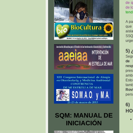
de q
de l
tend
A pa
que 
aisl
SSQM
urge
5)
Seg
de 
res
pres
ambi
Esto
tam
Rovi
pers
6)
HO
SQM: MANUAL DE
INICIACIÓN