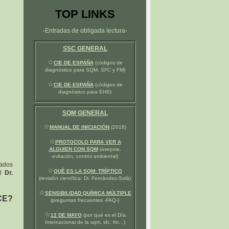
TOP LINKS
-Entradas de obligada lectura-
SSC GENERAL
☆
CIE DE ESPAÑA
(códigos de
diagnóstico para SQM, SFC y FM)
☆
CIE DE ESPAÑA
(códigos de
diagnóstico para EHS)
SQM GENERAL
☆
MANUAL DE INICIACIÓN
(2016)
☆
PROTOCOLO PARA VER A
ALGUIEN CON SQM
(asepsia,
evitación, control ambiental)
gados
☆
QUÉ ES LA SQM: TRÍPTICO
el
Dr.
(revisión científica: Dr. Fernández-Solà)
☆
SENSIBILIDAD QUÍMICA MÚLTIPLE
CE?
(preguntas frecuentes -FAQ-)
☆
12 DE MAYO
(por qué es el Día
Internacional de la sqm, sfc, fm…)