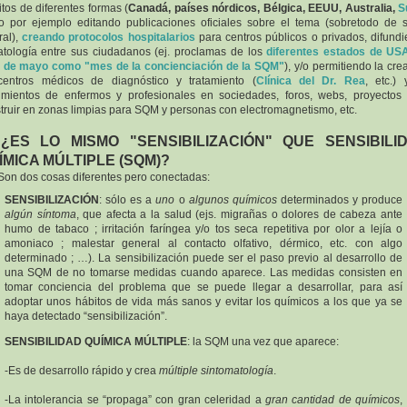
tos de diferentes formas (
Canadá, países nórdicos, Bélgica, EEUU, Australia,
S
 por ejemplo editando publicaciones oficiales sobre el tema (sobretodo de 
ral),
creando protocolos hospitalarios
para centros públicos o privados, difund
atología entre sus ciudadanos (ej. proclamas de los
diferentes estados de US
 de mayo como "mes de la concienciación de la SQM"
), y/o permitiendo la cre
centros médicos de diagnóstico y tratamiento (
Clínica del Dr. Rea
, etc.)
mientos de enfermos y profesionales en sociedades, foros, webs, proyectos
truir en zonas limpias para SQM y personas con electromagnetismo, etc.
 ¿ES LO MISMO "SENSIBILIZACIÓN" QUE SENSIBILI
ÍMICA MÚLTIPLE (SQM)?
Son dos cosas diferentes pero conectadas:
SENSIBILIZACIÓN
: sólo es a
uno
o
algunos
químicos
determinados y produce
algún
síntoma
, que afecta a la salud (ejs. migrañas o
dolores de cabeza ante
humo de tabaco ; irritación faríngea y/o tos seca repetitiva por olor a lejía o
amoniaco ; malestar general al contacto olfativo, dérmico, etc. con algo
determinado ; …). La sensibilización puede ser el paso previo al desarrollo de
una SQM de no tomarse medidas cuando aparece. Las medidas consisten en
tomar conciencia del problema que se puede llegar a desarrollar, para así
adoptar unos hábitos de vida más sanos y evitar los químicos a los que ya se
haya detectado “sensibilización”.
SENSIBILIDAD QUÍMICA MÚLTIPLE
: la SQM una vez que aparece:
-Es de desarrollo rápido y crea
múltiple sintomatología
.
-La intolerancia se “propaga” con gran celeridad a
gran cantidad de químicos
,