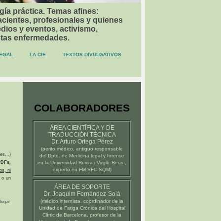
gía práctica. Temas afines:
acientes, profesionales y quienes
dios y eventos, activismo,
stas enfermedades.
EGAL
LA CIE
TEXTOS DIVULGATIVOS
COLABORADORES
ÁREA CIENTÍFICA Y DE
TRADUCCIÓN TÉCNICA
Dr. Arturo Ortega Pérez
(
perito médico
, antiguo responsable
es...)
del Dpto. de Medicina legal y forense
DFs,
en la
Universidad Rovira i Virgili -Reus-
,
experto en FM-SFC-SQM)
os, ni
 o un
ÁREA DE SOPORTE
Dr. Joaquim Fernández-Solà
(médico internista, coordinador de la
ugar,
Unidad de Fatiga Crónica del
Hospital
Clínic de Barcelona
, profesor de la