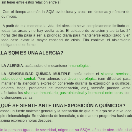
sin tener entre estos relación entre sí.
-Con el tiempo además la SQM evoluciona y crece en síntomas y número de
químicos.
-A partir de ese momento la vida del afectado se ve completamente limitada en
todas las áreas y no hay vuelta atrás. El cuidado de evitación y alerta las 24
horas del día pasa a ser la prioridad diaria para mantenerse estabilizado, y en
todo caso evitar la mayor cantidad de crisis. Ello conlleva el aislamiento
obligado del enfermo.
 ¿LA SQM ES UNA ALERGIA?
LA ALERGIA
: actúa sobre el mecanismo
inmunológico
.
LA SENSIBILIDAD QUÍMICA MÚLTIPLE
: actúa sobre el
sistema nervioso,
sobretodo el central.
Pero además del
área neurológica
(con dificultad para
mantener la atención y expresión coherente durante la exposición a químicos,
dolores, fatiga, problemas de memorización, etc.), también pueden verse
afectados los
sistemas inmunitario, gastrointestinal y hormonal
entre otros
, con
disfunciones varias.
 ¿QUÉ SE SIENTE ANTE UNA EXPOSICIÓN A QUÍMICOS?
etodo un fuerte malestar general y la sensación de que el cuerpo se vuelve loco
iple sintomatología. Se evidencia de inmediato, o de manera progresiva hasta adq
áxima expresión horas después.
n la persona (grado de severidad, origen de su SSQM, años de afectación, si el