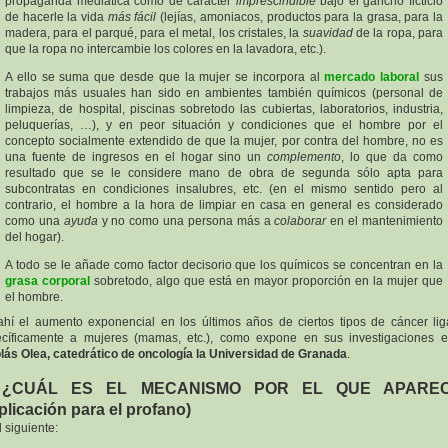
propaganda mediática como de carácter
imprescindible
bajo el gancho ficticio
de hacerle la vida
más fácil
(lejías, amoniacos, productos para la grasa, para la
madera, para el parqué, para el metal, los cristales, la
suavidad
de la ropa, para
que la ropa no intercambie los colores en la lavadora, etc.).
A ello se suma que desde que la mujer se incorpora al
mercado laboral
sus
trabajos más usuales han sido en ambientes también químicos (personal de
limpieza, de hospital, piscinas sobretodo las cubiertas, laboratorios, industria,
peluquerías, …), y en peor situación y condiciones que el hombre por el
concepto socialmente extendido de que la mujer, por contra del hombre, no es
una fuente de ingresos en el hogar sino un
complemento
, lo que da como
resultado que se le considere mano de obra de segunda sólo apta para
subcontratas en condiciones insalubres, etc. (en el mismo sentido pero al
contrario, el hombre a la hora de limpiar en casa en general es considerado
como una
ayuda
y no como una persona más a
colaborar
en el mantenimiento
del hogar).
A todo se le añade como factor decisorio que los químicos se concentran en la
grasa corporal
sobretodo, algo que está en mayor proporción en la mujer que
el hombre.
hí el aumento exponencial en los últimos años de ciertos tipos de cáncer li
cíficamente a mujeres (mamas, etc.), como expone en sus investigaciones 
lás Olea, catedrático de oncología la Universidad de Granada
.
 ¿CUÁL ES EL MECANISMO POR EL QUE APARE
plicación para el profano)
l siguiente: