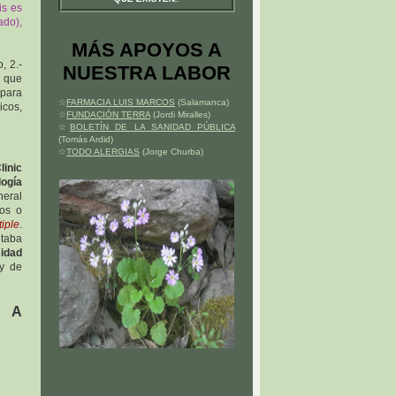
is es
ado),
MÁS APOYOS A
, 2.-
NUESTRA LABOR
s que
 para
☆
FARMACIA LUIS MARCOS
(Salamanca)
icos,
☆
FUNDACIÓN TERRA
(Jordi Miralles)
☆
BOLETÍN DE LA SANIDAD PÚBLICA
(Tomás Ardid)
☆
TODO ALERGIAS
(Jorge Churba)
linic
ogía
eral
cos o
iple
.
ntaba
sidad
 y de
E A