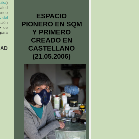
uiza
)
salud
iendo
ESPACIO
A del
PIONERO EN SQM
ación
 y de
Y PRIMERO
 para
CREADO EN
CASTELLANO
DAD
(21.05.2006)