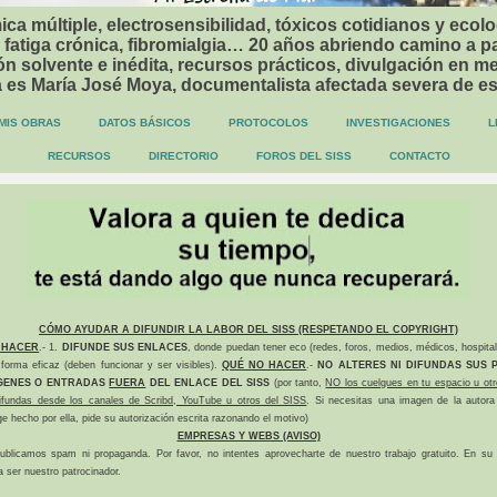
ca múltiple, electrosensibilidad, tóxicos cotidianos y ecolo
 fatiga crónica, fibromialgia… 20 años abriendo camino a p
n solvente e inédita, recursos prácticos, divulgación en me
a es María José Moya, documentalista afectada severa de e
MIS OBRAS
DATOS BÁSICOS
PROTOCOLOS
INVESTIGACIONES
L
RECURSOS
DIRECTORIO
FOROS DEL SISS
CONTACTO
CÓMO AYUDAR A DIFUNDIR LA LABOR DEL SISS (RESPETANDO EL COPYRIGHT)
 HACER
.- 1.
DIFUNDE SUS ENLACES
, donde puedan tener eco (redes, foros, medios, médicos, hospital
forma eficaz (deben funcionar y ser visibles).
QUÉ NO HACER
.-
NO ALTERES NI DIFUNDAS SUS P
GENES O ENTRADAS
FUERA
DEL ENLACE DEL SISS
(por tanto,
NO los cuelgues en tu espacio u otr
difundas desde los canales de Scribd, YouTube u otros del SISS
. Si necesitas una imagen de la autora
ge hecho por ella, pide su autorización escrita razonando el motivo)
EMPRESAS Y WEBS (AVISO)
ublicamos spam ni propaganda. Por favor, no intentes aprovecharte de nuestro trabajo gratuito. En su l
a ser nuestro patrocinador.