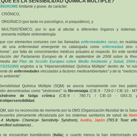
 ¿QUÉ ES LA SENSIBILIDAD QUÍMICA MÚLTIPLE?
SÍNDROME
limitante y grave, de carácter:
CRÓNICO,
ORGÁNICO (por tanto no psicológico, ni psiquiátrico), y
MULTISISTÉMICO, por lo que al afectar a diferentes órganos y sistemas
presenta múltiple sintomatología.
que con elementos comunes con las llamadas
enfermedades raras
, en realid
ta de una
enfermedad emergente
no catalogada como
enfermedad
sino 
drome”, por falta de conocimientos médicos actuales al respecto. En este sentid
olución del Parlamento Europeo de 4 de septiembre de 2008 sobre la Revi
ermedia del
Plan de Acción Europeo sobre Medio Ambiente y Salud, 2004-
7/2252(INI)
engloba a la “Hipersensibilidad Química Múltiple” dentro de
“el n
iente de
enfermedades
vinculadas a factores medioambientales”
y de la “medicin
o ambiente”.
ensibilidad Química Múltiple (SQM) se asocia normalmente con tres patol
ién denominadas como "síndromes": la
fibromialgia
(CIE-9 - 729.0 / CIE-10 - M7
síndrome de fatiga crónica
(CIE-9 - 780.71 / CIE-10 - G93.3) 
trohipersensibilidad
.
QM, aún no reconocida de momento por la OMS (Organización Mundial de la Salud
ncuentra plenamente oficializada por los sistemas sanitarios de salud de
Alem
.4: Multiple- Chemical- Sensitivity- Syndrom),
Austria,
Japón
(T65.9: Toxic effe
ecified substance)...
s se encuentran tramitándolo (
Italia
); o cuanto menos la han interiorizado e