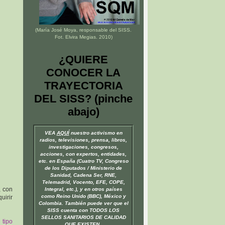
(María José Moya, responsable del
SISS
.
Fot. Elvira Megias. 2010)
¿QUIERE
CONOCER LA
TRAYECTORIA
DEL SISS? (pinche
abajo)
VEA
AQUÍ
nuestro activismo en
radios, televisiones, prensa, libros,
investigaciones, congresos,
acciones, con expertos, entidades,
etc. en España (Cuatro TV, Congreso
de los Diputados / Ministerio de
Sanidad, Cadena Ser, RNE,
Telemadrid, Vocento, EFE, COPE,
, con
Integral, etc.), y en otros países
como Reino Unido (BBC), México y
uirir
Colombia. También puede ver que el
SISS cuenta con TODOS LOS
SELLOS SANITARIOS DE CALIDAD
 tipo
QUE EXISTEN.
.