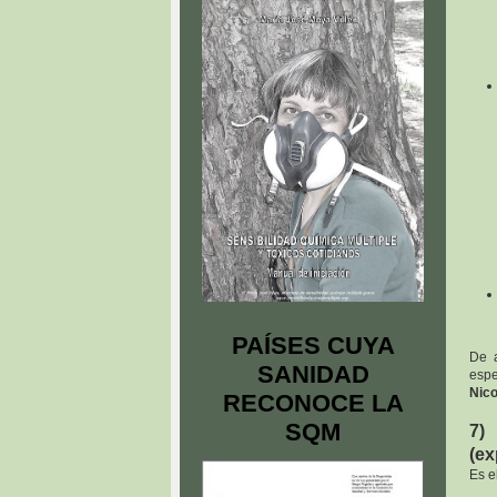
PAÍSES CUYA
De a
SANIDAD
espe
Nico
RECONOCE LA
SQM
7)
(ex
Es e