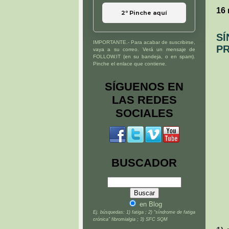
16
2º Pinche aquí
SÍ
IMPORTANTE.- Para acabar de suscribirse,
PR
vaya a su correo. Verá un mensaje de
FOLLOW.IT (en su bandeja, o en spam).
Pinche el enlace que contiene.
SÍGUENOS EN
LAS REDES
SOCIALES
BUSCADOR
en Blog
Ej. búsquedas: 1) fatiga ; 2) “síndrome de fatiga
crónica” fibromialgia ; 3) SFC SQM