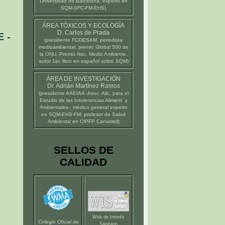
Universidad de Barcelona
, experto en
SQM-SFC-FM-EHS)
ÁREA TÓXICOS Y ECOLOGÍA
D. Carlos de Prada
 -
(presidente
FODESAM
, periodista
medioambiental, premio Global 500 de
la ONU, Premio Nac. Medio Ambiente,
autor 1er. libro en español sobre SQM)
ÁREA DE INVESTIGACIÓN
Dr. Adrián Martínez Ramos
(presidente
AAEIAA
-Asoc. Alic. para el
Estudio de las Intolerancias Aliment. y
Ambientales-, médico general experto
en SQM-EHS-FM, profesor de Salud
Ambiental en
CIPFP Canastell
)
SELLOS DE
CALIDAD
Web de Interés
Colegio Oficial de
Sanitario