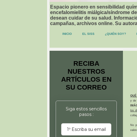
Espacio pionero en sensibilidad quími
encefalomielitis miálgica/síndrome de
desean cuidar de su salud. Informació
campañas, archivos online. Su autor
INICIO
EL SISS
¿QUIÉN SOY?
RECIBA
NUESTROS
ARTÍCULOS EN
SU CORREO
QUÉ
y de 
IMÁ
Siga estos sencillos
los 
pasos :
colla
No p
valor