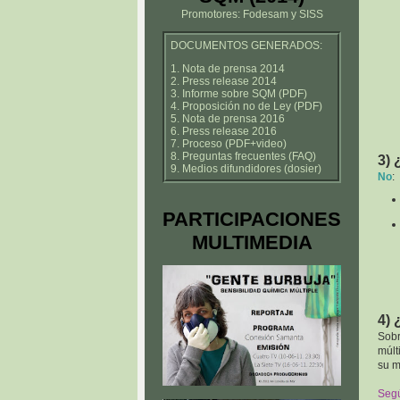
Promotores: Fodesam y SISS
DOCUMENTOS GENERADOS:
1. Nota de prensa 2014
2. Press release 2014
3. Informe sobre SQM (PDF)
4. Proposición no de Ley (PDF)
5. Nota de prensa 2016
6. Press release 2016
7. Proceso (PDF+video)
8. Preguntas frecuentes (FAQ)
3)
9. Medios difundidores (dosier)
No
:
PARTICIPACIONES
MULTIMEDIA
4)
Sobr
múlt
su m
Segú