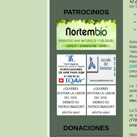
1)
Un
PATROCINIOS
Aun
tra
“sín
Res
int
(200
crec
medi
La S
tamb
el
elec
La S
se e
(T78
unsp
DONACIONES
Otro