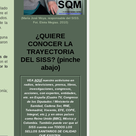
 lado
re el
ados.
(María José Moya, responsable del
SISS
.
de la
Fot. Elvira Megias. 2010)
o.
¿QUIERE
nguna
raron
CONOCER LA
TRAYECTORIA
as de
DEL SISS? (pinche
on el
abajo)
or lo
VEA
AQUÍ
nuestro activismo en
radios, televisiones, prensa, libros,
investigaciones, congresos,
nía;
acciones, con expertos, entidades,
etc. en España (Cuatro TV, Congreso
de los Diputados / Ministerio de
Sanidad, Cadena Ser, RNE,
Telemadrid, Vocento, EFE, COPE,
Integral, etc.), y en otros países
como Reino Unido (BBC), México y
Colombia. También puede ver que el
SISS cuenta con TODOS LOS
SELLOS SANITARIOS DE CALIDAD
QUE EXISTEN.
.