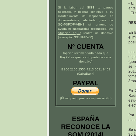
- El
Si la labor del
SISS
te parece
ante
necesaria y deseas contribuir a su
- El
mantenimiento (la responsable es
documentalista, afectada grave de
RE
SQM/SFC/FM/EHS, sin entorno de
ayuda ni incapacidad reconocida -
ver
En l
situación
aquí
-)
realiza un donativo
el m
(concepto: "DONATIVO"):
posi
Nº CUENTA
Los 
(opción recomendada dado que
obje
PayPal se queda con parte de cada
(gen
donativo)
se l
ES06 2100 2550 4213 0031 9453
2015
(CaixaBank)
toma
árbo
PAYPAL
En 
Radi
(Último paso: puedes imprimir recibo)
est
elec
Por
ESPAÑA
elec
RECONOCE LA
Se s
SQM (2014)
30 á