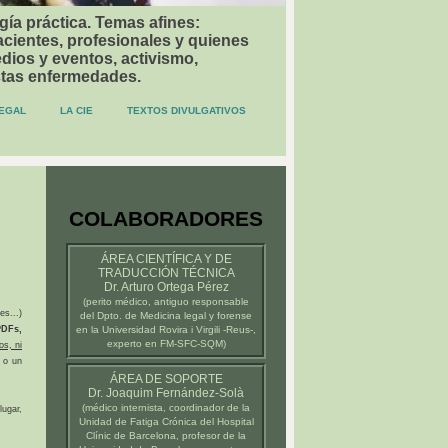
gía práctica. Temas afines:
acientes, profesionales y quienes
dios y eventos, activismo,
stas enfermedades.
EGAL
LA CIE
TEXTOS DIVULGATIVOS
COLABORADORES
ÁREA CIENTÍFICA Y DE
TRADUCCIÓN TÉCNICA
Dr. Arturo Ortega Pérez
(
perito médico
, antiguo responsable
es...)
del Dpto. de Medicina legal y forense
DFs,
en la
Universidad Rovira i Virgili -Reus-
,
experto en FM-SFC-SQM)
os, ni
 o un
ÁREA DE SOPORTE
Dr. Joaquim Fernández-Solà
(médico internista, coordinador de la
ugar,
Unidad de Fatiga Crónica del
Hospital
Clínic de Barcelona
, profesor de la