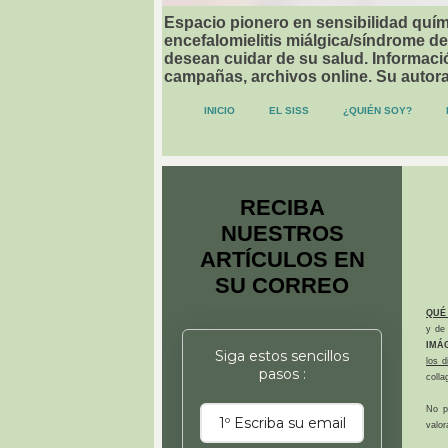
Espacio pionero en sensibilidad quími
encefalomielitis miálgica/síndrome de
desean cuidar de su salud. Informació
campañas, archivos online. Su autor
INICIO
EL SISS
¿QUIÉN SOY?
RECIBA
NUESTROS
ARTÍCULOS EN
SU CORREO
QUÉ
y de 
IMÁ
Siga estos sencillos
los 
pasos :
colla
No p
valor