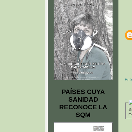
Ent
PAÍSES CUYA
SANIDAD
RECONOCE LA
Si
SQM
mo