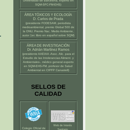
Universidad de Barcelona
, experto en
SQM-SFC-FM-EHS)
ÁREA TÓXICOS Y ECOLOGÍA
D. Carlos de Prada
(presidente
FODESAM
, periodista
medioambiental, premio Global 500 de
la ONU, Premio Nac. Medio Ambiente,
.
autor 1er. libro en español sobre SQM)
ÁREA DE INVESTIGACIÓN
Dr. Adrián Martínez Ramos
(presidente
AAEIAA
-Asoc. Alic. para el
Estudio de las Intolerancias Aliment. y
Ambientales-, médico general experto
en SQM-EHS-FM, profesor de Salud
Ambiental en
CIPFP Canastell
)
SELLOS DE
CALIDAD
Web de Interés
Colegio Oficial de
Sanitario