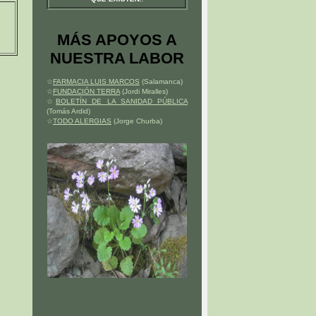
MÁS APOYOS A
NUESTRA LABOR
☆
FARMACIA LUIS MARCOS
(Salamanca)
☆
FUNDACIÓN TERRA
(Jordi Miralles)
☆
BOLETÍN DE LA SANIDAD PÚBLICA
(Tomás Ardid)
☆
TODO ALERGIAS
(Jorge Churba)