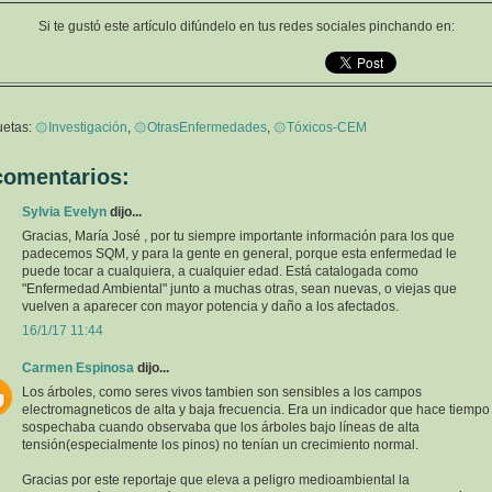
Si te gustó este artículo difúndelo en tus redes sociales pinchando en:
uetas:
۞Investigación
,
۞OtrasEnfermedades
,
۞Tóxicos-CEM
comentarios:
Sylvia Evelyn
dijo...
Gracias, María José , por tu siempre importante información para los que
padecemos SQM, y para la gente en general, porque esta enfermedad le
puede tocar a cualquiera, a cualquier edad. Está catalogada como
"Enfermedad Ambiental" junto a muchas otras, sean nuevas, o viejas que
vuelven a aparecer con mayor potencia y daño a los afectados.
16/1/17 11:44
Carmen Espinosa
dijo...
Los árboles, como seres vivos tambien son sensibles a los campos
electromagneticos de alta y baja frecuencia. Era un indicador que hace tiempo
sospechaba cuando observaba que los árboles bajo líneas de alta
tensión(especialmente los pinos) no tenían un crecimiento normal.
Gracias por este reportaje que eleva a peligro medioambiental la