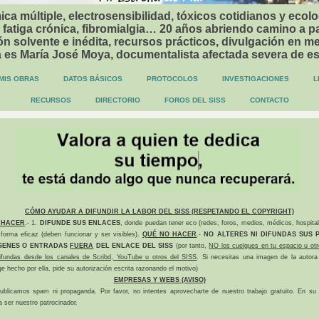
ca múltiple, electrosensibilidad, tóxicos cotidianos y ecolo
 fatiga crónica, fibromialgia… 20 años abriendo camino a p
n solvente e inédita, recursos prácticos, divulgación en me
a es María José Moya, documentalista afectada severa de e
MIS OBRAS
DATOS BÁSICOS
PROTOCOLOS
INVESTIGACIONES
L
RECURSOS
DIRECTORIO
FOROS DEL SISS
CONTACTO
CÓMO AYUDAR A DIFUNDIR LA LABOR DEL SISS (RESPETANDO EL COPYRIGHT)
 HACER
.- 1.
DIFUNDE SUS ENLACES
, donde puedan tener eco (redes, foros, medios, médicos, hospital
forma eficaz (deben funcionar y ser visibles).
QUÉ NO HACER
.-
NO ALTERES NI DIFUNDAS SUS P
GENES O ENTRADAS
FUERA
DEL ENLACE DEL SISS
(por tanto,
NO los cuelgues en tu espacio u otr
difundas desde los canales de Scribd, YouTube u otros del SISS
. Si necesitas una imagen de la autora
ge hecho por ella, pide su autorización escrita razonando el motivo)
EMPRESAS Y WEBS (AVISO)
ublicamos spam ni propaganda. Por favor, no intentes aprovecharte de nuestro trabajo gratuito. En su l
a ser nuestro patrocinador.