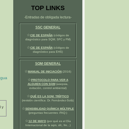
TOP LINKS
-Entradas de obligada lectura-
SSC GENERAL
☆
CIE DE ESPAÑA
(códigos de
diagnóstico para SQM, SFC y FM)
☆
CIE DE ESPAÑA
(códigos de
diagnóstico para EHS)
SQM GENERAL
☆
MANUAL DE INICIACIÓN
(2016)
igua
☆
PROTOCOLO PARA VER A
ALGUIEN CON SQM
(asepsia,
evitación, control ambiental)
☆
QUÉ ES LA SQM: TRÍPTICO
(revisión científica: Dr. Fernández-Solà)
l y
☆
SENSIBILIDAD QUÍMICA MÚLTIPLE
(preguntas frecuentes -FAQ-)
☆
12 DE MAYO
(por qué es el Día
Internacional de la sqm, sfc, fm…)