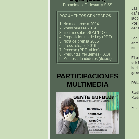
Promotores: Fodesam y SISS
Las 
daña
DOCUMENTOS GENERADOS:
lado
Por 
1. Nota de prensa 2014
2. Press release 2014
dens
3. Informe sobre SQM (PDF)
4. Proposición no de Ley (PDF)
Los 
5. Nota de prensa 2016
ante
6. Press release 2016
ning
7. Proceso (PDF+video)
8. Preguntas frecuentes (FAQ)
El a
9. Medios difundidores (dosier)
tele
hech
gene
PARTICIPACIONES
MULTIMEDIA
PAL
Rad
Radi
Fue