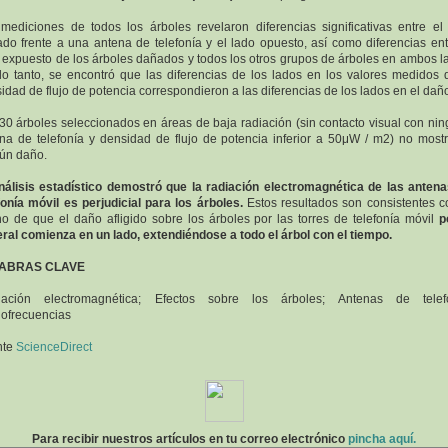
mediciones de todos los árboles revelaron diferencias significativas entre el
do frente a una antena de telefonía y el lado opuesto, así como diferencias ent
 expuesto de los árboles dañados y todos los otros grupos de árboles en ambos l
lo tanto, se encontró que las diferencias de los lados en los valores medidos 
idad de flujo de potencia correspondieron a las diferencias de los lados en el dañ
30 árboles seleccionados en áreas de baja radiación (sin contacto visual con ni
na de telefonía y densidad de flujo de potencia inferior a 50μW / m2) no most
ún daño.
nálisis estadístico demostró que la radiación electromagnética de las anten
fonía móvil es perjudicial para los árboles.
Estos resultados son consistentes c
o de que el daño afligido sobre los árboles por las torres de telefonía móvil
p
ral comienza en un lado, extendiéndose a todo el árbol con el tiempo.
ABRAS CLAVE
iación electromagnética; Efectos sobre los árboles; Antenas de telefo
ofrecuencias
nte
ScienceDirect
Para recibir nuestros artículos en tu correo electrónico
pincha aquí.