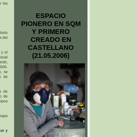
e las
ESPACIO
PIONERO EN SQM
Y PRIMERO
 todo
a del
CREADO EN
CASTELLANO
 y el
(21.05.2006)
usual
esto,
2006-
o, se
es de
s de
io de
mpos
mapa
zar y