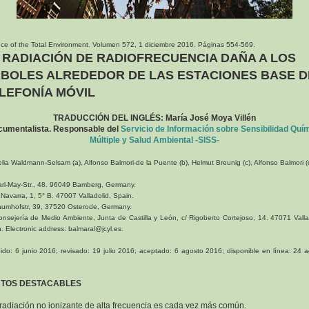
ce of the Total Environment. Volumen 572, 1 diciembre 2016. Páginas 554-569.
 RADIACIÓN DE RADIOFRECUENCIA DAÑA A LOS
BOLES ALREDEDOR DE LAS ESTACIONES BASE D
LEFONÍA MÓVIL
TRADUCCIÓN DEL INGLÉS: María José Moya Villén
umentalista. Responsable del
Servicio de Información sobre Sensibilidad Quí
Múltiple y Salud Ambiental -SISS-
lia Waldmann-Selsam (a), Alfonso Balmori-de la Puente (b), Helmut Breunig (c), Alfonso Balmori (
arl-May-Str., 48. 96049 Bamberg, Germany.
/ Navarra, 1, 5° B. 47007 Valladolid, Spain.
aumhofstr, 39, 37520 Osterode, Germany.
onsejería de Medio Ambiente, Junta de Castilla y León, c/ Rigoberto Cortejoso, 14. 47071 Valla
. Electronic address: balmaral@jcyl.es.
ido: 6 junio 2016; revisado: 19 julio 2016; aceptado: 6 agosto 2016; disponible en línea: 24 
TOS DESTACABLES
 radiación no ionizante de alta frecuencia es cada vez más común.