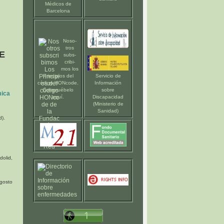
Médicos de
Barcelona
Noso-
tros
E
subs-
cribi-
mos los
Principios del
Servicio de
código HONcode
.
Información
Compruébelo
sobre
mica
aquí
.
Discapacidad
(Ministerio de
Sanidad)
d).
dolid,
agosto