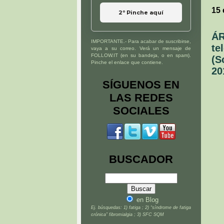
15 
2º Pinche aquí
ÁR
IMPORTANTE.- Para acabar de suscribirse,
te
vaya a su correo. Verá un mensaje de
FOLLOW.IT (en su bandeja, o en spam).
(S
Pinche el enlace que contiene.
20
SÍGUENOS EN
LAS REDES
SOCIALES
BUSCADOR
en Blog
Ej. búsquedas: 1) fatiga ; 2) “síndrome de fatiga
crónica” fibromialgia ; 3) SFC SQM