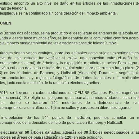
 estudio encontró un alto nivel de daño en los árboles de las inmediaciones d
nas de telefonía.
 despliegue se ha continuado sin consideración del impacto ambiental.
SUMEN
as últimas dos décadas, se ha producido el despliegue de antenas de telefonía en
undo y, desde hace muchos años, se ha debatido en la comunidad científica acerc
ble impacto medioambiental de las estaciones base de telefonía móvil.
árboles tienen varias ventajas sobre los animales como sujetos experimentales
tivo de este estudio fue verificar si existe una conexión entre el daño in
eralmente unilateral) de árboles y la exposición a radiofrecuencias. Para lograr 
levó a cabo un detallado estudio de seguimiento sobre el terreno a largo plazo (
) en las ciudades de Bamberg y Hallstadt (Alemania). Durante el seguimient
ron anotaciones y registros fotográficos de daños inusuales o inexplicabl
les, junto con la medición de la radiación electromagnética.
2015 se llevaron a cabo mediciones de CEM-RF (Campos Electromagnético
ofrecuencia). Se eligió un polígono que abarcaba ambas ciudades como sit
udio, donde se tomaron 144 mediciones de radiofrecuencia de ca
tromagnéticos a una altura de 1,5 m en calles y parques en diferentes lugares.
 interpolación de los 144 puntos de medición, pudimos compilar un 
tromagnético de la densidad de flujo de potencia en Bamberg y Hallstadt.
eleccionaron 60 árboles dañados, además de 30 árboles seleccionados al a
rboles en áreas de baja radiación (n=120)
en este polígono.