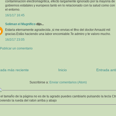
contaminación electromágntica, efecto largamente ignorado por la mayoría de
gobiernos estatales y europeos tanto en lo relacionado con la salud como con
el entorno.
16/1/17 16:45
Soliman el Magnifico
dijo...
Estaria eternamente agradecida ,si me envias el tfno del doctor Arnauld mil
gracias.Estàs haciendo una labor encomiable.Te admiro y te valoro mucho.
16/2/17 23:05
Publicar un comentario
rada más reciente
Inicio
Entrada ant
Suscribirse a:
Enviar comentarios (Atom)
 el tamaño de la página no es de tu agrado puedes cambiarlo pulsando la tecla Ctr
viendo la rueda del raton arriba y abajo