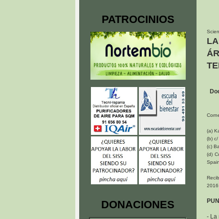
PATROCINIOS
Scien
LA
ÁR
TE
Doc
Corne
(a) K
(b) c
(c) B
(d) C
Spain
Recib
2016
PUN
DONACIONES
- La