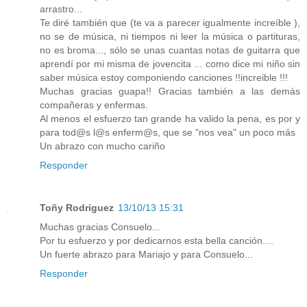
arrastro...
Te diré también que (te va a parecer igualmente increíble ),
no se de música, ni tiempos ni leer la música o partituras,
no es broma..., sólo se unas cuantas notas de guitarra que
aprendí por mi misma de jovencita ... como dice mi niño sin
saber música estoy componiendo canciones !!increible !!!
Muchas gracias guapa!! Gracias también a las demás
compañeras y enfermas.
Al menos el esfuerzo tan grande ha valido la pena, es por y
para tod@s l@s enferm@s, que se "nos vea" un poco más
Un abrazo con mucho cariño
Responder
Toñy Rodriguez
13/10/13 15:31
Muchas gracias Consuelo...
Por tu esfuerzo y por dedicarnos esta bella canción....
Un fuerte abrazo para Mariajo y para Consuelo...
Responder