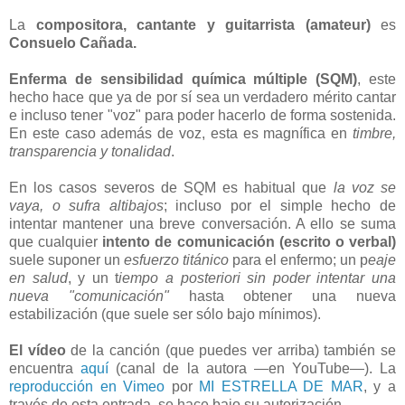
La
compositora, cantante y guitarrista
(amateur)
es
Consuelo Cañada.
Enferma de sensibilidad química múltiple (SQM)
, este
hecho hace que ya de por sí sea un verdadero mérito cantar
e incluso tener "voz" para poder hacerlo de forma sostenida.
En este caso además de voz, esta es magnífica en
timbre,
transparencia y tonalidad
.
En los casos severos de SQM es habitual que
la voz se
vaya, o sufra altibajos
; incluso por el simple hecho de
intentar mantener una breve conversación. A ello se suma
que cualquier
intento de comunicación
(escrito o verbal)
suele suponer un
esfuerzo titánico
para el enfermo; un p
eaje
en salud
, y un t
iempo a posteriori sin poder intentar una
nueva "comunicación"
hasta obtener una nueva
estabilización (que suele ser sólo bajo mínimos).
El vídeo
de la canción (que puedes ver arriba) también se
encuentra
aquí
(canal de la autora —en YouTube—). La
reproducción en Vimeo
por
MI ESTRELLA DE MAR
, y a
través de esta entrada, se hace bajo su autorización.