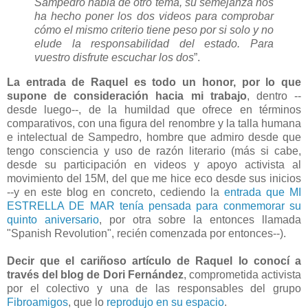
Sampedro habla de otro tema, su semejanza nos
ha hecho poner los dos videos para comprobar
cómo el mismo criterio tiene peso por si solo y no
elude la responsabilidad del estado. Para
vuestro disfrute escuchar los dos
”.
La entrada de Raquel es todo un honor, por lo que
supone de consideración hacia mi trabajo
, dentro --
desde luego--, de la humildad que ofrece en términos
comparativos, con una figura del renombre y la talla humana
e intelectual de Sampedro, hombre que admiro desde que
tengo consciencia y uso de razón literario (más si cabe,
desde su participación en videos y apoyo activista al
movimiento del 15M, del que me hice eco desde sus inicios
--y en este blog en concreto, cediendo la
entrada que MI
ESTRELLA DE MAR tenía pensada para conmemorar su
quinto aniversario
, por otra sobre la entonces llamada
"Spanish Revolution", recién comenzada por entonces--).
Decir que el cariñoso artículo de Raquel lo conocí a
través del blog de
Dori Fernández
, comprometida activista
por el colectivo y una de las responsables del grupo
Fibroamigos
, que lo
reprodujo en su espacio
.