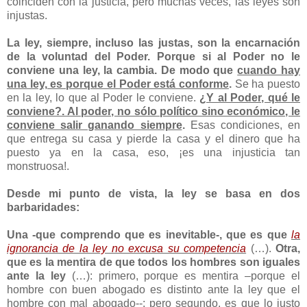
coinciden con la justicia, pero muchas veces, las leyes son
injustas.
La ley, siempre, incluso las justas, son la encarnación
de la voluntad del Poder. Porque si al Poder no le
conviene una ley, la cambia. De modo que
cuando hay
una ley, es porque el Poder está conforme
.
Se ha puesto
en la ley, lo que al Poder le conviene.
¿Y al Poder, qué le
conviene?. Al poder, no sólo político sino económico, le
conviene salir ganando siempre
.
Esas condiciones, en
que entrega su casa y pierde la casa y el dinero que ha
puesto ya en la casa, eso, ¡es una injusticia tan
monstruosa!.
Desde mi punto de vista, la ley se basa en dos
barbaridades:
Una -que comprendo que es inevitable-, que es que
la
ignorancia de la ley no excusa su competencia
(…).
Otra,
que es la mentira de que todos los hombres son iguales
ante la ley
(…): primero, porque es mentira –porque el
hombre con buen abogado es distinto ante la ley que el
hombre con mal abogado--; pero segundo, es que lo justo