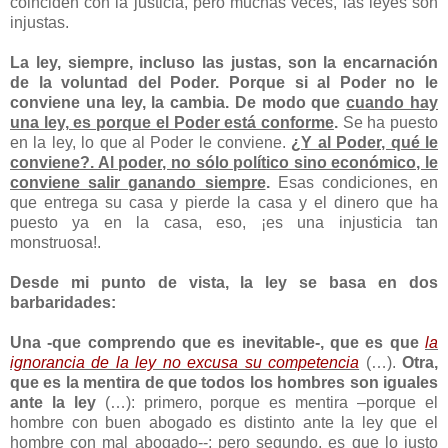
coinciden con la justicia, pero muchas veces, las leyes son
injustas.
La ley, siempre, incluso las justas, son la encarnación
de la voluntad del Poder. Porque si al Poder no le
conviene una ley, la cambia. De modo que
cuando hay
una ley, es porque el Poder está conforme
.
Se ha puesto
en la ley, lo que al Poder le conviene.
¿Y al Poder, qué le
conviene?. Al poder, no sólo político sino económico, le
conviene salir ganando siempre
.
Esas condiciones, en
que entrega su casa y pierde la casa y el dinero que ha
puesto ya en la casa, eso, ¡es una injusticia tan
monstruosa!.
Desde mi punto de vista, la ley se basa en dos
barbaridades:
Una -que comprendo que es inevitable-, que es que
la
ignorancia de la ley no excusa su competencia
(…).
Otra,
que es la mentira de que todos los hombres son iguales
ante la ley
(…): primero, porque es mentira –porque el
hombre con buen abogado es distinto ante la ley que el
hombre con mal abogado--; pero segundo, es que lo justo