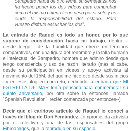
Sampedro habla de otro tema, su semejanza nos
ha hecho poner los dos videos para comprobar
cómo el mismo criterio tiene peso por si solo y no
elude la responsabilidad del estado. Para
vuestro disfrute escuchar los dos
”.
La entrada de Raquel es todo un honor, por lo que
supone de consideración hacia mi trabajo
, dentro --
desde luego--, de la humildad que ofrece en términos
comparativos, con una figura del renombre y la talla humana
e intelectual de Sampedro, hombre que admiro desde que
tengo consciencia y uso de razón literario (más si cabe,
desde su participación en videos y apoyo activista al
movimiento del 15M, del que me hice eco desde sus inicios
--y en este blog en concreto, cediendo la
entrada que MI
ESTRELLA DE MAR tenía pensada para conmemorar su
quinto aniversario
, por otra sobre la entonces llamada
"Spanish Revolution", recién comenzada por entonces--).
Decir que el cariñoso artículo de Raquel lo conocí a
través del blog de
Dori Fernández
, comprometida activista
por el colectivo y una de las responsables del grupo
Fibroamigos
, que lo
reprodujo en su espacio
.