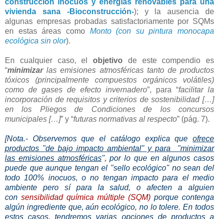
construcción inocuos y energías renovables para una
vivienda sana -Bioconstrucción-
); y la ausencia de
algunas empresas probadas satisfactoriamente por SQMs
en estas áreas como
Monto (con su pintura monocapa
ecológica sin olor
).
En cualquier caso, el
objetivo
de este compendio es
“
minimizar
las emisiones atmosféricas tanto de productos
tóxicos (principalmente compuestos orgánicos volátiles)
como de gases de efecto invernadero
”, para “
facilitar la
incorporación de requisitos y criterios de sostenibilidad […]
en los Pliegos de Condiciones de los concursos
municipales […]
” y “
futuras normativas al respecto
” (pág. 7).
[Nota.- Observemos que el catálogo explica que
ofrece
productos "de bajo impacto ambiental" y para "minimizar
las emisiones atmosféricas
", por lo que en algunos casos
puede que aunque tengan el "sello ecológico" no sean del
todo 100% inocuos, o no tengan impacto para el medio
ambiente pero sí para la salud, o afecten a alguien
con
sensibilidad química múltiple (SQM)
porque contenga
algún ingrediente que, aún ecológico, no lo tolere. En todos
estos casos,
tendremos varias opciones de productos a