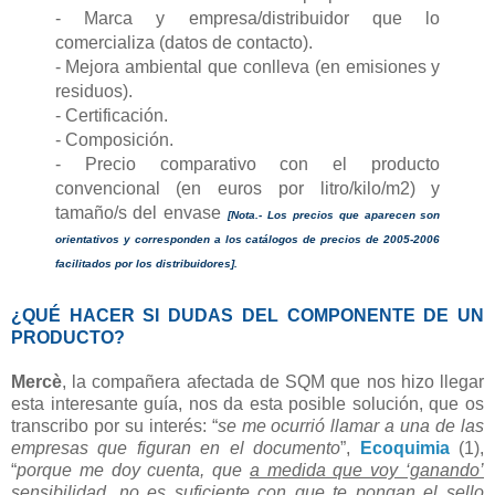
- Marca y empresa/distribuidor que lo
comercializa (datos de contacto).
- Mejora ambiental que conlleva (en emisiones y
residuos).
- Certificación.
- Composición.
- Precio comparativo con el producto
convencional (en euros por litro/kilo/m2) y
tamaño/s del envase
[Nota.- Los precios que aparecen son
orientativos y corresponden a los catálogos de precios de 2005-2006
facilitados por los distribuidores].
¿QUÉ HACER SI DUDAS DEL COMPONENTE DE UN
PRODUCTO?
Mercè
, la compañera afectada de SQM que nos hizo llegar
esta interesante guía, nos da esta posible solución, que os
transcribo por su interés: “
se me ocurrió llamar a una de las
empresas que figuran en el documento
”,
Ecoquimia
(1),
“
porque me doy cuenta, que
a medida que voy ‘ganando’
sensibilidad, no es suficiente con que te pongan el sello