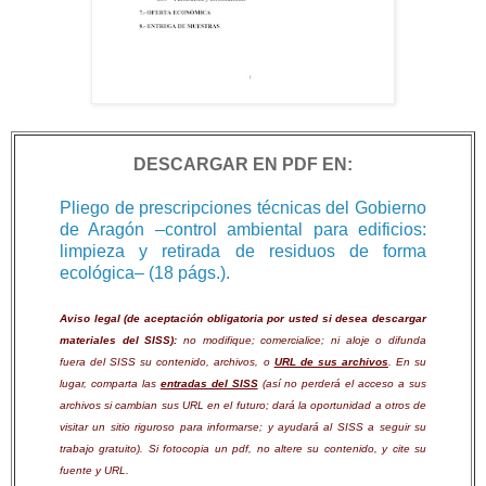
DESCARGAR EN PDF EN:
Pliego de prescripciones técnicas del Gobierno
de Aragón ‒control ambiental para edificios:
limpieza y retirada de residuos de forma
ecológica‒ (18 págs.).
Aviso legal (de aceptación obligatoria por usted si desea descargar
materiales del SISS):
no modifique; comercialice; ni aloje o difunda
fuera del SISS su contenido, archivos, o
URL de sus archivos
. En su
lugar, comparta las
entradas del SISS
(así no perderá el acceso a sus
archivos si cambian sus URL en el futuro; dará la oportunidad a otros de
visitar un sitio riguroso para informarse; y ayudará al SISS a seguir su
trabajo gratuito). Si fotocopia un pdf, no altere su contenido, y cite su
fuente y URL.