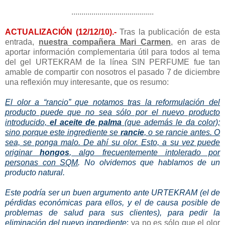
.........................................
ACTUALIZACIÓN (12/12/10).-
Tras la publicación de esta
entrada,
nuestra compañera
Mari Carmen
, en aras de
aportar información complementaria útil para todos al tema
del gel URTEKRAM de la línea SIN PERFUME fue tan
amable de compartir con nosotros el pasado 7 de diciembre
una reflexión muy interesante, que os resumo:
El olor a “rancio” que notamos tras la reformulación del
producto puede que no sea sólo por el nuevo producto
introducido,
el aceite de palma
(que además le da color);
sino porque este ingrediente se
rancie
, o se rancie antes. O
sea, se ponga malo. De ahí su olor. Esto, a su vez puede
originar
hongos
, algo frecuentemente intolerado por
personas con SQM
. No olvidemos que hablamos de un
producto natural.
Este podría ser un buen argumento ante URTEKRAM (el de
pérdidas económicas para ellos, y el de causa posible de
problemas de salud para sus clientes), para pedir la
eliminación del nuevo ingrediente
:
ya no es sólo que el olor