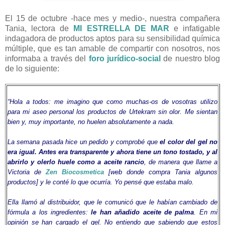
El 15 de octubre -hace mes y medio-, nuestra compañera
Tania, lectora de
MI ESTRELLA DE MAR
e infatigable
indagadora de productos aptos para su sensibilidad química
múltiple, que es tan amable de compartir con nosotros, nos
informaba a través del
foro jurídico-social
de nuestro blog
de lo siguiente:
“Hola a todos: me imagino que como muchas-os de vosotras utilizo
para mi aseo personal los productos de Urtekram sin olor. Me sientan
bien y, muy importante, no huelen absolutamente a nada.
La semana pasada hice un pedido y comprobé que
el color del gel no
era igual. Antes era transparente y ahora tiene un tono tostado, y al
abrirlo y olerlo huele como a aceite rancio
, de manera que llame a
Victoria de
Zen Biocosmetica
[web donde compra Tania algunos
productos] y le conté lo que ocurría. Yo pensé que estaba malo.
Ella llamó al distribuidor, que le comunicó que le habían cambiado de
fórmula a los ingredientes:
le han añadido aceite de palma
. En mi
opinión se han cargado el gel. No entiendo que sabiendo que estos