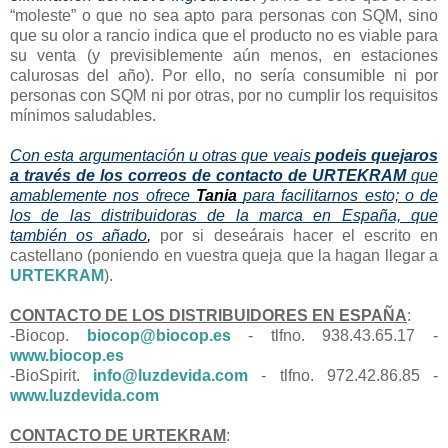
“moleste” o que no sea apto para personas con SQM, sino
que su olor a rancio indica que el producto no es viable para
su venta (y previsiblemente aún menos, en estaciones
calurosas del año). Por ello, no sería consumible ni por
personas con SQM ni por otras, por no cumplir los requisitos
mínimos saludables.
Con esta argumentación u otras que veais
podeis quejaros
a través de los correos de contacto de URTEKRAM
que
amablemente nos ofrece
Tania
para facilitarnos esto; o de
los de las distribuidoras de la marca en España, que
también os añado
,
por si deseárais hacer el escrito en
castellano (poniendo en vuestra queja que la hagan llegar a
URTEKRAM
).
CONTACTO DE LOS DISTRIBUIDORES EN ESPAÑA
:
-Biocop.
biocop@biocop.es
- tlfno. 938.43.65.17 -
www.biocop.es
-BioSpirit.
info@luzdevida.com
- tlfno. 972.42.86.85 -
www.luzdevida.com
CONTACTO DE URTEKRAM
: