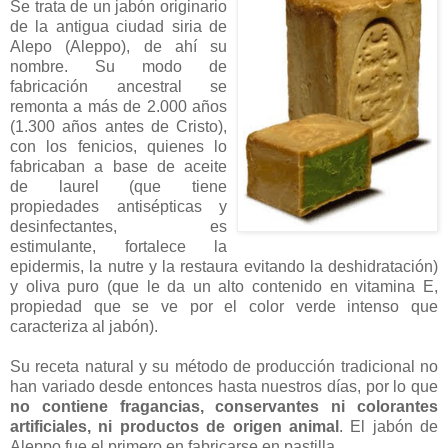
Se trata de un jabón originario
de la antigua ciudad siria de
Alepo (Aleppo), de ahí su
nombre. Su modo de
fabricación ancestral se
remonta a más de 2.000 años
(1.300 años antes de Cristo),
con los fenicios, quienes lo
fabricaban a base de aceite
de laurel (que tiene
propiedades antisépticas y
desinfectantes, es
estimulante, fortalece la
epidermis, la nutre y la restaura evitando la deshidratación)
y oliva puro (que le da un alto contenido en vitamina E,
propiedad que se ve por el color verde intenso que
caracteriza al jabón).
Su receta natural y su método de producción tradicional no
han variado desde entonces hasta nuestros días, por lo que
no contiene fragancias, conservantes ni colorantes
artificiales, ni productos de origen animal
. El jabón de
Aleppo fue el primero en fabricarse en pastilla.