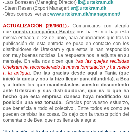
-Lars Borresen (Managing Director)
lb@urtekram.dk
-Steen Resen (Export Manager)
sr@urtekram.dk
-Otros correos, ver en:
www.urtekram.dk/management/
ACTUALIZACIÓN (26/06/11).-
Comunicaros con alegría
que
nuestra compañera Beatriz
nos ha escrito bajo esta
misma entrada, el 22 de junio, para anunciarnos que tras la
publicación de esta entrada se puso en contacto con los
distribuidores de Urtekram y que estos le han respondido
con muy buenas noticias. La respuesta nos la adjunta en su
mensaje. En ella nos dicen que
tras las quejas recibidas
Urtekram ha reconsiderado la nueva formulación y ha vuelto
a la antigua
.
Dar las gracias desde aquí a Tania (que
inició la queja y nos la hizo llegar para difundirla), a Bea
y a todos los que manifestasteis vuestro descontento
ante Urtekram y sus distribuidoras, que es lo que ha
hecho que esta empresa danesa haya modificado su
posición una vez tomada.
¡Gracias por vuestro esfuerzo,
que beneficia a todo el colectivo!. Entre todos es como se
pueden cambiar las cosas. Os dejo con la transcripción del
comentario de Bea, que nos llena de alegría:
“Yo también utilizaba el gel sin perfume de urtekram y me