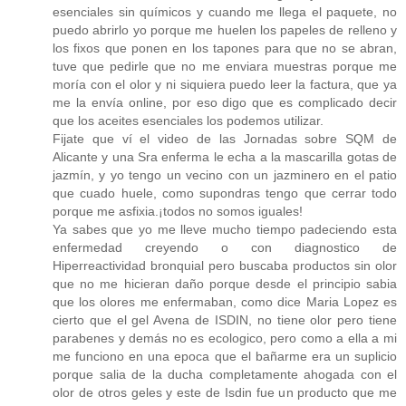
esenciales sin químicos y cuando me llega el paquete, no
puedo abrirlo yo porque me huelen los papeles de relleno y
los fixos que ponen en los tapones para que no se abran,
tuve que pedirle que no me enviara muestras porque me
moría con el olor y ni siquiera puedo leer la factura, que ya
me la envía online, por eso digo que es complicado decir
que los aceites esenciales los podemos utilizar.
Fijate que ví el video de las Jornadas sobre SQM de
Alicante y una Sra enferma le echa a la mascarilla gotas de
jazmín, y yo tengo un vecino con un jazminero en el patio
que cuado huele, como supondras tengo que cerrar todo
porque me asfixia.¡todos no somos iguales!
Ya sabes que yo me lleve mucho tiempo padeciendo esta
enfermedad creyendo o con diagnostico de
Hiperreactividad bronquial pero buscaba productos sin olor
que no me hicieran daño porque desde el principio sabia
que los olores me enfermaban, como dice Maria Lopez es
cierto que el gel Avena de ISDIN, no tiene olor pero tiene
parabenes y demás no es ecologico, pero como a ella a mi
me funciono en una epoca que el bañarme era un suplicio
porque salia de la ducha completamente ahogada con el
olor de otros geles y este de Isdin fue un producto que me