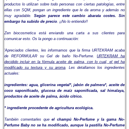
productos lo utilizan sobre todo personas con ciertas patologías, entre
ellas con SQM, pongan un ingrediente que le da aroma y además no
muy agradable.
Según parece este cambio abarata costes. Sin
embargo ha subido de precio
. ¡¡No lo entiendo!!
Zen biocosmetica está enviando una carta a sus clientes para
comunicar esto. Os la pongo a continuación:
'Apreciados clientes, les informamos que la firma URTEKRAM acaba
de REFORMULAR su Gel de baño No-Perfume.
URTEKRAM ha
decidido incluir en la fórmula aceite de palma, con lo cual, el gel ha
modificado su textura y su aroma
. Les detallamos los ingredientes
actuales:
ingredientes: agua, glicerina vegetal*, jabón de palmera*, aceite de
coco saponificado, glucosa de maíz saponificada, sal himalaya,
productos de aceite de palma, ácido cítrico.
* ingrediente procedente de agricultura ecológica.
También comentarles que
el champú No-Perfume y la gama No-
Perfume Baby no se ha modificado, aunque la pastilla No-Perfume