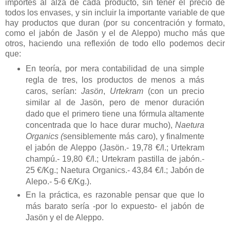
importes al alza de cada producto, sin tener el precio de
todos los envases, y sin incluir la importante variable de que
hay productos que duran (por su concentración y formato,
como el jabón de Jasön y el de Aleppo) mucho más que
otros, haciendo una reflexión de todo ello podemos decir
que:
En teoría, por mera contabilidad de una simple
regla de tres, los productos de menos a más
caros, serían:
Jasön
,
Urtekram
(con un precio
similar al de Jasön, pero de menor duración
dado que el primero tiene una fórmula altamente
concentrada que lo hace durar mucho),
Naetura
Organics (
sensiblemente más caro), y finalmente
el jabón de Aleppo (Jasön.- 19,78 €/l.; Urtekram
champú.- 19,80 €/l.; Urtekram pastilla de jabón.-
25 €/Kg.; Naetura Organics.- 43,84 €/l.; Jabón de
Alepo.- 5-6 €/Kg.).
En la práctica, es razonable pensar que que lo
más barato sería -por lo expuesto- el jabón de
Jasön y el de Aleppo.