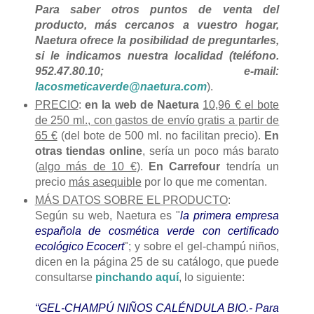
Para saber otros puntos de venta del
producto, más cercanos a vuestro hogar,
Naetura ofrece la posibilidad de preguntarles,
si le indicamos nuestra localidad (teléfono.
952.47.80.10; e-mail:
lacosmeticaverde@naetura.com
).
PRECIO
:
en la web de Naetura
10,96 € el bote
de 250 ml., con gastos de envío gratis a partir de
65 €
(del bote de 500 ml. no facilitan precio).
En
otras tiendas online
, sería un poco más barato
(
algo más de 10 €
).
En Carrefour
tendría un
precio
más asequible
por lo que me comentan.
MÁS DATOS SOBRE EL PRODUCTO
:
Según su web, Naetura es "
la primera empresa
española de cosmética verde con certificado
ecológico Ecocert
"; y sobre el gel-champú niños,
dicen en la página 25 de su catálogo, que puede
consultarse
pinchando aquí
, lo siguiente:
“GEL-CHAMPÚ NIÑOS CALÉNDULA BIO.- Para