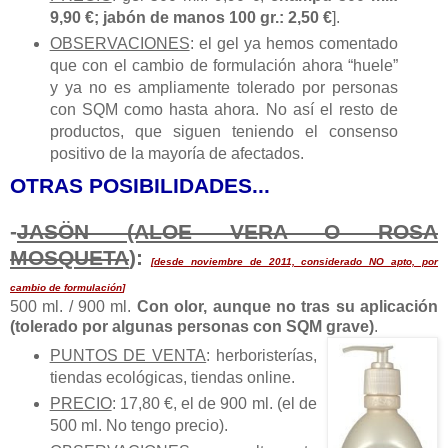
9,90 €; jabón de manos 100 gr.: 2,50 €
].
OBSERVACIONES
: el gel ya hemos comentado
que con el cambio de formulación ahora “huele”
y ya no es ampliamente tolerado por personas
con SQM como hasta ahora. No así el resto de
productos, que siguen teniendo el consenso
positivo de la mayoría de afectados.
OTRAS POSIBILIDADES...
-
JASÖN (ALOE VERA O ROSA
MOSQUETA
):
[
desde noviembre de 2011, considerado NO apto, por
cambio de formulación
]
500 ml. / 900 ml.
Con olor, aunque no tras su aplicación
(tolerado por algunas personas con SQM grave)
.
PUNTOS DE VENTA
: herboristerías,
tiendas ecológicas, tiendas online.
PRECIO
: 17,80 €, el de 900 ml. (el de
500 ml. No tengo precio).