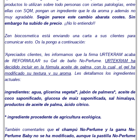
productos lo utilizan sobre todo personas con ciertas patologías, entre
ellas con SQM, pongan un ingrediente que le da aroma y además no
muy agradable.
Según parece este cambio abarata costes. Sin
embargo ha subido de precio
. ¡¡No lo entiendo!!
Zen biocosmetica está enviando una carta a sus clientes para
comunicar esto. Os la pongo a continuación:
'Apreciados clientes, les informamos que la firma URTEKRAM acaba
de REFORMULAR su Gel de baño No-Perfume.
URTEKRAM ha
decidido incluir en la fórmula aceite de palma, con lo cual, el gel ha
modificado su textura y su aroma
. Les detallamos los ingredientes
actuales:
ingredientes: agua, glicerina vegetal*, jabón de palmera*, aceite de
coco saponificado, glucosa de maíz saponificada, sal himalaya,
productos de aceite de palma, ácido cítrico.
* ingrediente procedente de agricultura ecológica.
También comentarles que
el champú No-Perfume y la gama No-
Perfume Baby no se ha modificado, aunque la pastilla No-Perfume