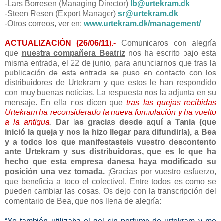
-Lars Borresen (Managing Director)
lb@urtekram.dk
-Steen Resen (Export Manager)
sr@urtekram.dk
-Otros correos, ver en:
www.urtekram.dk/management/
ACTUALIZACIÓN (26/06/11).-
Comunicaros con alegría
que
nuestra compañera Beatriz
nos ha escrito bajo esta
misma entrada, el 22 de junio, para anunciarnos que tras la
publicación de esta entrada se puso en contacto con los
distribuidores de Urtekram y que estos le han respondido
con muy buenas noticias. La respuesta nos la adjunta en su
mensaje. En ella nos dicen que
tras las quejas recibidas
Urtekram ha reconsiderado la nueva formulación y ha vuelto
a la antigua
.
Dar las gracias desde aquí a Tania (que
inició la queja y nos la hizo llegar para difundirla), a Bea
y a todos los que manifestasteis vuestro descontento
ante Urtekram y sus distribuidoras, que es lo que ha
hecho que esta empresa danesa haya modificado su
posición una vez tomada.
¡Gracias por vuestro esfuerzo,
que beneficia a todo el colectivo!. Entre todos es como se
pueden cambiar las cosas. Os dejo con la transcripción del
comentario de Bea, que nos llena de alegría:
“Yo también utilizaba el gel sin perfume de urtekram y me