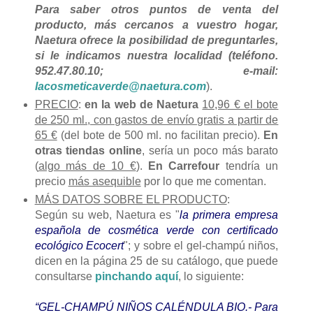
Para saber otros puntos de venta del
producto, más cercanos a vuestro hogar,
Naetura ofrece la posibilidad de preguntarles,
si le indicamos nuestra localidad (teléfono.
952.47.80.10; e-mail:
lacosmeticaverde@naetura.com
).
PRECIO
:
en la web de Naetura
10,96 € el bote
de 250 ml., con gastos de envío gratis a partir de
65 €
(del bote de 500 ml. no facilitan precio).
En
otras tiendas online
, sería un poco más barato
(
algo más de 10 €
).
En Carrefour
tendría un
precio
más asequible
por lo que me comentan.
MÁS DATOS SOBRE EL PRODUCTO
:
Según su web, Naetura es "
la primera empresa
española de cosmética verde con certificado
ecológico Ecocert
"; y sobre el gel-champú niños,
dicen en la página 25 de su catálogo, que puede
consultarse
pinchando aquí
, lo siguiente:
“GEL-CHAMPÚ NIÑOS CALÉNDULA BIO.- Para