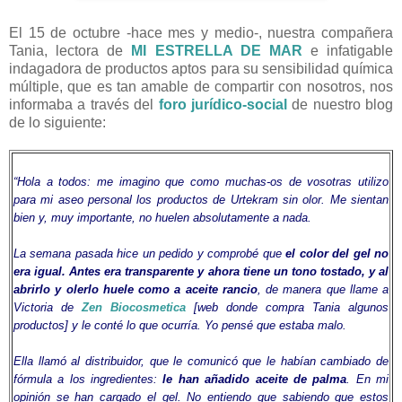
El 15 de octubre -hace mes y medio-, nuestra compañera
Tania, lectora de
MI ESTRELLA DE MAR
e infatigable
indagadora de productos aptos para su sensibilidad química
múltiple, que es tan amable de compartir con nosotros, nos
informaba a través del
foro jurídico-social
de nuestro blog
de lo siguiente:
“Hola a todos: me imagino que como muchas-os de vosotras utilizo
para mi aseo personal los productos de Urtekram sin olor. Me sientan
bien y, muy importante, no huelen absolutamente a nada.
La semana pasada hice un pedido y comprobé que
el color del gel no
era igual. Antes era transparente y ahora tiene un tono tostado, y al
abrirlo y olerlo huele como a aceite rancio
, de manera que llame a
Victoria de
Zen Biocosmetica
[web donde compra Tania algunos
productos] y le conté lo que ocurría. Yo pensé que estaba malo.
Ella llamó al distribuidor, que le comunicó que le habían cambiado de
fórmula a los ingredientes:
le han añadido aceite de palma
. En mi
opinión se han cargado el gel. No entiendo que sabiendo que estos