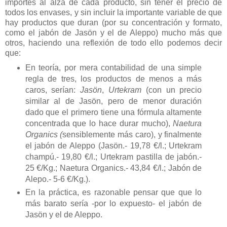
importes al alza de cada producto, sin tener el precio de
todos los envases, y sin incluir la importante variable de que
hay productos que duran (por su concentración y formato,
como el jabón de Jasön y el de Aleppo) mucho más que
otros, haciendo una reflexión de todo ello podemos decir
que:
En teoría, por mera contabilidad de una simple
regla de tres, los productos de menos a más
caros, serían:
Jasön
,
Urtekram
(con un precio
similar al de Jasön, pero de menor duración
dado que el primero tiene una fórmula altamente
concentrada que lo hace durar mucho),
Naetura
Organics (
sensiblemente más caro), y finalmente
el jabón de Aleppo (Jasön.- 19,78 €/l.; Urtekram
champú.- 19,80 €/l.; Urtekram pastilla de jabón.-
25 €/Kg.; Naetura Organics.- 43,84 €/l.; Jabón de
Alepo.- 5-6 €/Kg.).
En la práctica, es razonable pensar que que lo
más barato sería -por lo expuesto- el jabón de
Jasön y el de Aleppo.