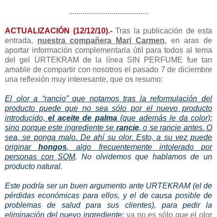
.........................................
ACTUALIZACIÓN (12/12/10).-
Tras la publicación de esta
entrada,
nuestra compañera
Mari Carmen
, en aras de
aportar información complementaria útil para todos al tema
del gel URTEKRAM de la línea SIN PERFUME fue tan
amable de compartir con nosotros el pasado 7 de diciembre
una reflexión muy interesante, que os resumo:
El olor a “rancio” que notamos tras la reformulación del
producto puede que no sea sólo por el nuevo producto
introducido,
el aceite de palma
(que además le da color);
sino porque este ingrediente se
rancie
, o se rancie antes. O
sea, se ponga malo. De ahí su olor. Esto, a su vez puede
originar
hongos
, algo frecuentemente intolerado por
personas con SQM
. No olvidemos que hablamos de un
producto natural.
Este podría ser un buen argumento ante URTEKRAM (el de
pérdidas económicas para ellos, y el de causa posible de
problemas de salud para sus clientes), para pedir la
eliminación del nuevo ingrediente
:
ya no es sólo que el olor