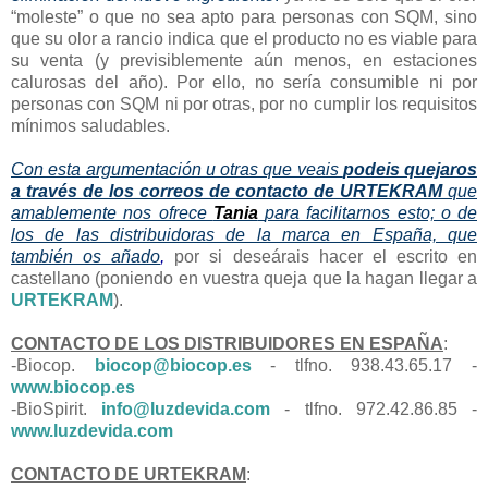
“moleste” o que no sea apto para personas con SQM, sino
que su olor a rancio indica que el producto no es viable para
su venta (y previsiblemente aún menos, en estaciones
calurosas del año). Por ello, no sería consumible ni por
personas con SQM ni por otras, por no cumplir los requisitos
mínimos saludables.
Con esta argumentación u otras que veais
podeis quejaros
a través de los correos de contacto de URTEKRAM
que
amablemente nos ofrece
Tania
para facilitarnos esto; o de
los de las distribuidoras de la marca en España, que
también os añado
,
por si deseárais hacer el escrito en
castellano (poniendo en vuestra queja que la hagan llegar a
URTEKRAM
).
CONTACTO DE LOS DISTRIBUIDORES EN ESPAÑA
:
-Biocop.
biocop@biocop.es
- tlfno. 938.43.65.17 -
www.biocop.es
-BioSpirit.
info@luzdevida.com
- tlfno. 972.42.86.85 -
www.luzdevida.com
CONTACTO DE URTEKRAM
: