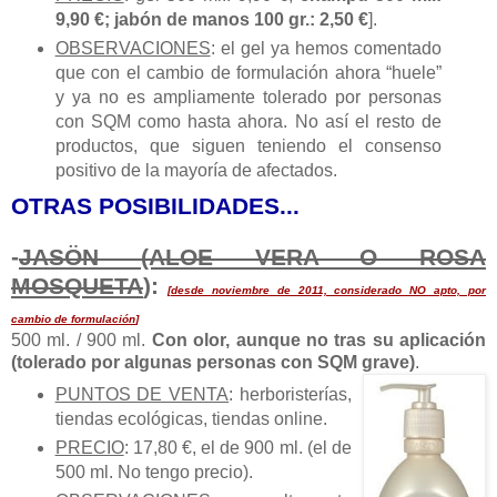
9,90 €; jabón de manos 100 gr.: 2,50 €
].
OBSERVACIONES
: el gel ya hemos comentado
que con el cambio de formulación ahora “huele”
y ya no es ampliamente tolerado por personas
con SQM como hasta ahora. No así el resto de
productos, que siguen teniendo el consenso
positivo de la mayoría de afectados.
OTRAS POSIBILIDADES...
-
JASÖN (ALOE VERA O ROSA
MOSQUETA
):
[
desde noviembre de 2011, considerado NO apto, por
cambio de formulación
]
500 ml. / 900 ml.
Con olor, aunque no tras su aplicación
(tolerado por algunas personas con SQM grave)
.
PUNTOS DE VENTA
: herboristerías,
tiendas ecológicas, tiendas online.
PRECIO
: 17,80 €, el de 900 ml. (el de
500 ml. No tengo precio).