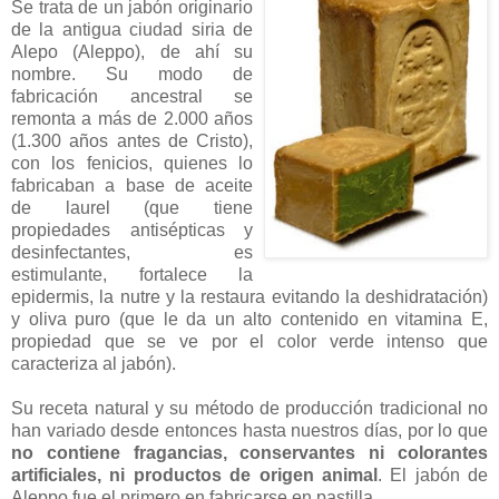
Se trata de un jabón originario
de la antigua ciudad siria de
Alepo (Aleppo), de ahí su
nombre. Su modo de
fabricación ancestral se
remonta a más de 2.000 años
(1.300 años antes de Cristo),
con los fenicios, quienes lo
fabricaban a base de aceite
de laurel (que tiene
propiedades antisépticas y
desinfectantes, es
estimulante, fortalece la
epidermis, la nutre y la restaura evitando la deshidratación)
y oliva puro (que le da un alto contenido en vitamina E,
propiedad que se ve por el color verde intenso que
caracteriza al jabón).
Su receta natural y su método de producción tradicional no
han variado desde entonces hasta nuestros días, por lo que
no contiene fragancias, conservantes ni colorantes
artificiales, ni productos de origen animal
. El jabón de
Aleppo fue el primero en fabricarse en pastilla.