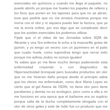
esenciales sin químicos y cuando me llega el paquete, no
puedo abrirlo yo porque me huelen los papeles de relleno y
los fixos que ponen en los tapones para que no se abran,
tuve que pedirle que no me enviara muestras porque me
moría con el olor y ni siquiera puedo leer la factura, que ya
me la envía online, por eso digo que es complicado decir
que los aceites esenciales los podemos utilizar.
Fijate que ví el video de las Jornadas sobre SQM de
Alicante y una Sra enferma le echa a la mascarilla gotas de
jazmín, y yo tengo un vecino con un jazminero en el patio
que cuado huele, como supondras tengo que cerrar todo
porque me asfixia.¡todos no somos iguales!
Ya sabes que yo me lleve mucho tiempo padeciendo esta
enfermedad creyendo o con diagnostico de
Hiperreactividad bronquial pero buscaba productos sin olor
que no me hicieran daño porque desde el principio sabia
que los olores me enfermaban, como dice Maria Lopez es
cierto que el gel Avena de ISDIN, no tiene olor pero tiene
parabenes y demás no es ecologico, pero como a ella a mi
me funciono en una epoca que el bañarme era un suplicio
porque salia de la ducha completamente ahogada con el
olor de otros geles y este de Isdin fue un producto que me