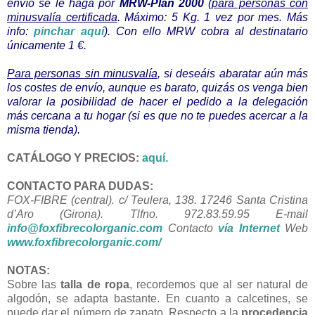
envío se le haga por
MRW-Plan 2000
(
para personas con
minusvalía certificada
. Máximo: 5 Kg. 1 vez por mes. Más
info:
pinchar aquí
). Con ello MRW cobra al destinatario
únicamente 1 €.
Para personas sin minusvalía
, si deseáis abaratar aún más
los costes de envío, aunque es barato, quizás os venga bien
valorar la posibilidad de hacer el pedido a la delegación
más cercana a tu hogar (si es que no te puedes acercar a la
misma tienda).
CATÁLOGO Y PRECIOS:
aquí.
CONTACTO PARA DUDAS:
FOX-FIBRE (central). c/ Teulera, 138. 17246 Santa Cristina
d’Aro (Girona). Tlfno. 972.83.59.95 E-mail
info@foxfibrecolorganic.com
Contacto
vía Internet
Web
www.foxfibrecolorganic.com/
NOTAS:
Sobre las
talla de ropa
, recordemos que al ser natural de
algodón, se adapta bastante. En cuanto a calcetines, se
puede dar el número de zapato. Respecto a la
procedencia