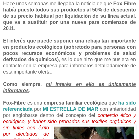
Hace unas semanas me llegaba la noticia de que
Fox-Fibre
había puesto todos sus productos al 50% de descuento
de su precio habitual por liquidación de su línea actual,
que va a sustituir por una nueva para comienzos de
2011.
El interés que puede suponer una rebaja tan importante
en productos ecológicos (sobretodo para personas con
pocos recursos económicos y problemas de salud
derivados de químicos)
, es lo que hizo que me pusiera en
contacto con la empresa para informaros detalladamente de
esta importante oferta.
Como siempre,
mi interés en ello es únicamente
informaros
.
Fox-Fibre
es una
empresa familiar ecológica
que
ha sido
referenciada
por
MI ESTRELLA DE MAR
con anterioridad
por englobarse dentro del concepto del
comercio ético y
ecológico, y haber sido probados sus textiles
orgánicos y
sin tintes con éxito
por afectados de