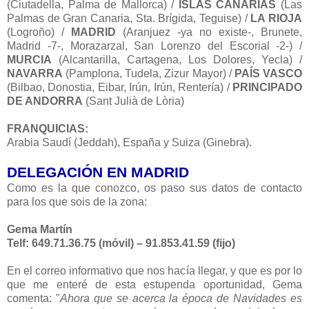
(Ciutadella, Palma de Mallorca) /
ISLAS CANARIAS
(Las
Palmas de Gran Canaria, Sta. Brígida, Teguise) /
LA RIOJA
(Logroño) /
MADRID
(Aranjuez -ya no existe-, Brunete,
Madrid -7-, Morazarzal, San Lorenzo del Escorial -2-) /
MURCIA
(Alcantarilla, Cartagena, Los Dolores, Yecla) /
NAVARRA
(Pamplona, Tudela, Zizur Mayor) /
PAÍS VASCO
(Bilbao, Donostia, Eibar, Irún, Irún, Rentería) /
PRINCIPADO
DE ANDORRA
(Sant Julià de Lòria)
FRANQUICIAS:
Arabia Saudí (Jeddah), España y Suiza (Ginebra).
DELEGACIÓN EN MADRID
Como es la que conozco, os paso sus datos de contacto
para los que sois de la zona:
Gema Martín
Telf: 649.71.36.75 (móvil) – 91.853.41.59 (fijo)
En el correo informativo que nos hacía llegar, y que es por lo
que me enteré de esta estupenda oportunidad, Gema
comenta: "
Ahora que se acerca la época de Navidades es