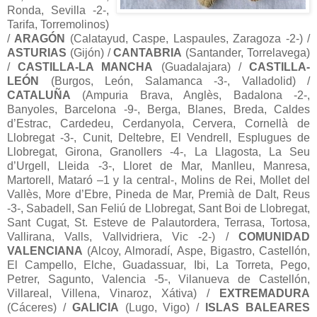
Ronda, Sevilla -2-,
Tarifa, Torremolinos)
/
ARAGÓN
(Calatayud, Caspe, Laspaules, Zaragoza -2-) /
ASTURIAS
(Gijón) /
CANTABRIA
(Santander, Torrelavega)
/
CASTILLA-LA MANCHA
(Guadalajara) /
CASTILLA-
LEÓN
(Burgos, León, Salamanca -3-, Valladolid) /
CATALUÑA
(Ampuria Brava, Anglès, Badalona -2-,
Banyoles, Barcelona -9-, Berga, Blanes, Breda, Caldes
d’Estrac, Cardedeu, Cerdanyola, Cervera, Cornellà de
Llobregat -3-, Cunit, Deltebre, El Vendrell, Esplugues de
Llobregat, Girona, Granollers -4-, La Llagosta, La Seu
d’Urgell, Lleida -3-, Lloret de Mar, Manlleu, Manresa,
Martorell, Mataró –1 y la central-, Molins de Rei, Mollet del
Vallès, More d’Ebre, Pineda de Mar, Premià de Dalt, Reus
-3-, Sabadell, San Feliú de Llobregat, Sant Boi de Llobregat,
Sant Cugat, St. Esteve de Palautordera, Terrasa, Tortosa,
Vallirana, Valls, Vallvidriera, Vic -2-) /
COMUNIDAD
VALENCIANA
(Alcoy, Almoradí, Aspe, Bigastro, Castellón,
El Campello, Elche, Guadassuar, Ibi, La Torreta, Pego,
Petrer, Sagunto, Valencia -5-, Vilanueva de Castellón,
Villareal, Villena, Vinaroz, Xátiva) /
EXTREMADURA
(Cáceres) /
GALICIA
(Lugo, Vigo) /
ISLAS BALEARES