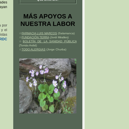
ades
hayan
MÁS APOYOS A
NUESTRA LABOR
a por
 y el
☆
FARMACIA LUIS MARCOS
(Salamanca)
istas
☆
FUNDACIÓN TERRA
(Jordi Miralles)
 NRDC
☆
BOLETÍN DE LA SANIDAD PÚBLICA
(Tomás Ardid)
☆
TODO ALERGIAS
(Jorge Churba)