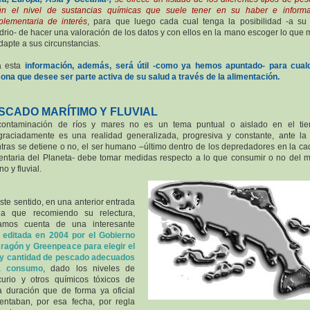
ún el nivel de sustancias químicas que suele tener en su haber e informa
lementaria de interés
, para que luego cada cual tenga la posibilidad -a su 
drio- de hacer una valoración de los datos y con ellos en la mano escoger lo que 
dapte a sus circunstancias.
a esta
información, además, será útil -como ya hemos apuntado- para cual
ona que desee ser parte activa de su salud a través de la alimentación.
SCADO MARÍTIMO Y FLUVIAL
contaminación de ríos y mares no es un tema puntual o aislado en el tie
raciadamente es una realidad generalizada, progresiva y constante, ante la
tras se detiene o no, el ser humano –último dentro de los depredadores en la c
entaria del Planeta- debe tomar medidas respecto a lo que consumir o no del 
o y fluvial.
ste sentido, en una anterior entrada
la que recomiendo su relectura,
amos cuenta de una interesante
 editada en 2004 por el Gobierno
ragón y Greenpeace para elegir el
 y cantidad de pescado adecuados
a consumo
, dado los niveles de
urio y otros químicos tóxicos de
a duración que de forma ya oficial
entaban, por esa fecha, por regla