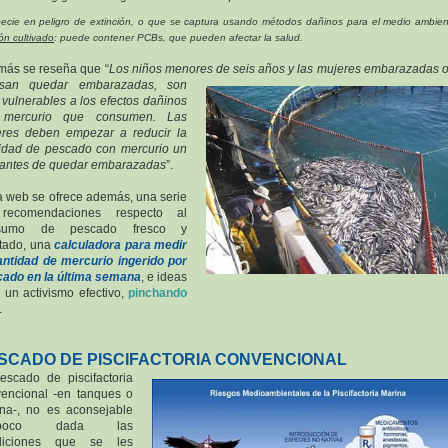
cie en peligro de extinción, o que se captura usando métodos dañinos para el medio ambie
n cultivado
: puede contener PCBs, que pueden afectar la salud.
ás se reseña que “
Los niños menores de seis años y las mujere
s embarazadas 
nsan quedar embarazadas, son
vulnerables a los efectos dañinos
 mercurio que consumen. Las
res deben empezar a reducir la
idad de pescado con mercurio un
antes de quedar embarazadas
”.
a web se ofrece además, una serie
recomendaciones respecto al
sumo de pescado fresco y
tado, una
calculadora para medir
antidad de mercurio ingerido por
ado en la última semana
, e ideas
 un activismo efectivo,
pinchando
.
SCADO DE PISCIFACTORIA CONVENCIONAL
escado de piscifactoria
encional -en tanques o
na-, no es aconsejable
mpoco dada las
diciones que se les