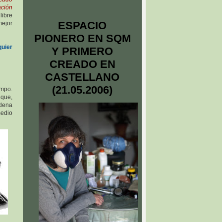
ción
libre
ESPACIO
mejor
PIONERO EN SQM
quier
Y PRIMERO
CREADO EN
CASTELLANO
(21.05.2006)
mpo.
 que,
adena
medio