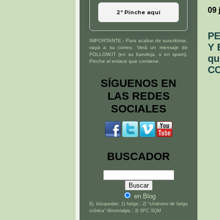
09 
2º Pinche aquí
PE
IMPORTANTE.- Para acabar de suscribirse,
Y 
vaya a su correo. Verá un mensaje de
FOLLOW.IT (en su bandeja, o en spam).
qu
Pinche el enlace que contiene.
CO
SÍGUENOS EN
LAS REDES
SOCIALES
BUSCADOR
en Blog
Ej. búsquedas: 1) fatiga ; 2) “síndrome de fatiga
crónica” fibromialgia ; 3) SFC SQM