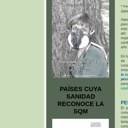
*
Espe
Salmó
Adem
pie
más 
del
muje
cant
año 
En l
de 
con
enla
la c
pesc
para
PAÍSES CUYA
aquí
SANIDAD
RECONOCE LA
PE
El p
SQM
conv
mari
ta
con