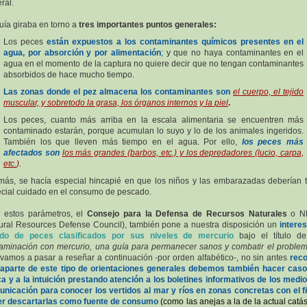
ral.
uía giraba en torno a
tres importantes puntos generales:
Los peces
están expuestos a los contaminantes químicos presentes en el
agua, por absorción y por alimentación
;
y que no haya contaminantes en el
agua en el momento de la captura no quiere decir que no tengan contaminantes
absorbidos de hace mucho tiempo.
Las zonas donde el pez almacena los contaminantes son
el cuerpo, el tejido
muscular, y
sobretodo la grasa, los órganos internos y la piel
.
Los peces, cuanto más arriba en la escala alimentaria se encuentren más
contaminado estarán, porque acumulan lo suyo y lo de los animales ingeridos.
También los que lleven más tiempo en el agua. Por ello,
los peces más
afectados son
los más grandes (barbos, etc.) y los depredadores (lucio, carpa,
etc.
).
ás, se hacía especial hincapié en que los niños y las embarazadas deberían 
cial cuidado en el consumo de pescado.
 estos parámetros, el
Consejo para la Defensa de Recursos Naturales
o N
ural Resources Defense Council), también pone a nuestra disposición un
intere
tado de peces clasificados por sus niveles de mercurio
bajo el título de
aminación con mercurio, una guía para permanecer sanos y combatir el proble
vamos a pasar a reseñar a continuación -por orden alfabético-, no sin antes
reco
aparte de este tipo de orientaciones generales debemos también hacer caso
ca y a la intuición prestando atención a los boletines informativos de los medi
nicación para conocer los vertidos al mar y ríos en zonas concretas con el f
er descartarlas como fuente de consumo
(como las anejas a la de la actual catás