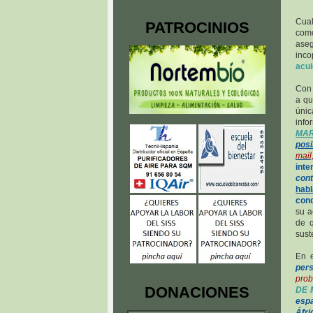
Cual
PATROCINIOS
como
ase
inco
acui
Con 
a qu
únic
info
MA
posi
mail
int
cont
habl
cond
su a
de q
sust
En 
pers
prob
DONACIONES
DE 
espa
Áfri