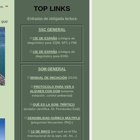
TOP LINKS
nte.
**
-Entradas de obligada lectura-
o que
SSC GENERAL
☆
CIE DE ESPAÑA
(códigos de
diagnóstico para SQM, SFC y FM)
☆
CIE DE ESPAÑA
(códigos de
diagnóstico para EHS)
SQM GENERAL
☆
MANUAL DE INICIACIÓN
(2016)
☆
PROTOCOLO PARA VER A
ALGUIEN CON SQM
(asepsia,
evitación, control ambiental)
☆
QUÉ ES LA SQM: TRÍPTICO
(revisión científica: Dr. Fernández-Solà)
☆
SENSIBILIDAD QUÍMICA MÚLTIPLE
(preguntas frecuentes -FAQ-)
☆
12 DE MAYO
(por qué es el Día
Internacional de la sqm, sfc, fm…)