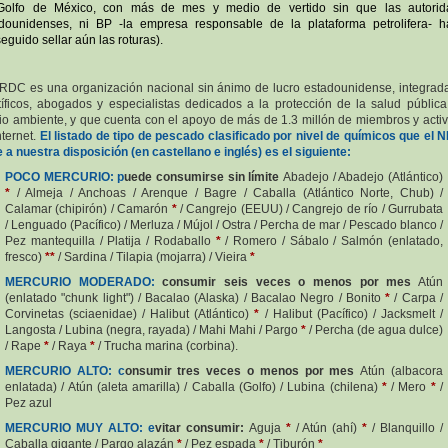
Golfo de México, con más de mes y medio de vertido sin que las autorid
dounidenses, ni BP -la empresa responsable de la plataforma petrolifera- 
eguido sellar aún las roturas).
RDC es una organización nacional sin ánimo de lucro estadounidense, integrad
tíficos, abogados y especialistas dedicados a la protección de la salud pública
o ambiente, y que cuenta con el apoyo de más de 1.3 millón de miembros y activ
nternet.
El listado de tipo de pescado clasificado por nivel de químicos que el
 a nuestra disposición (en castellano e inglés) es el siguiente:
POCO MERCURIO:
p
uede consumirse sin límite
Abadejo / Abadejo (Atlántico)
*
/ Almeja / Anchoas / Arenque / Bagre / Caballa (Atlántico Norte, Chub) /
Calamar (chipirón) / Camarón
*
/ Cangrejo (EEUU) / Cangrejo de río / Gurrubata
/ Lenguado (Pacífico) / Merluza / Mújol / Ostra / Percha de mar / Pescado blanco /
Pez mantequilla / Platija / Rodaballo
*
/ Romero / Sábalo / Salmón (enlatado,
fresco)
**
/ Sardina / Tilapia (mojarra) / Vieira
*
MERCURIO MODERADO:
consumir seis veces o menos por mes
Atún
(enlatado "chunk light") / Bacalao (Alaska) / Bacalao Negro / Bonito
*
/ Carpa /
Corvinetas (sciaenidae) / Halibut (Atlántico)
*
/ Halibut (Pacífico) / Jacksmelt /
Langosta / Lubina (negra, rayada) / Mahi Mahi / Pargo
*
/ Percha (de agua dulce)
/ Rape
*
/ Raya
*
/ Trucha marina (corbina).
MERCURIO ALTO:
c
onsumir tres veces o menos por mes
Atún (albacora
enlatada) / Atún (aleta amarilla) / Caballa (Golfo) / Lubina (chilena)
*
/ Mero
*
/
Pez azul
MERCURIO MUY ALTO:
e
vitar consumir:
Aguja
*
/ Atún (ahí)
*
/ Blanquillo /
Caballa gigante / Pargo alazán
*
/ Pez espada
*
/ Tiburón
*