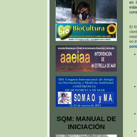
en 
esta
cons
El N
cien
medi
en I
pone
SQM: MANUAL DE
INICIACIÓN