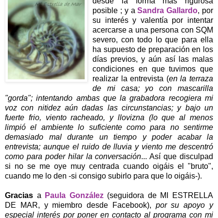
desde la forma más rigurosa
posible ; y a
Sandra Gallardo
, por
su interés y valentía por intentar
acercarse a una persona con SQM
severo, con todo lo que para ella
ha supuesto de preparación en los
días previos, y aún así las malas
condiciones en que tuvimos que
realizar la entrevista (
en la terraza
de mi casa; yo con mascarilla
"gorda"; intentando ambas que la grabadora recogiera mi
voz con nitidez aún dadas las circunstancias; y bajo un
fuerte frio, viento racheado, y llovizna (lo que al menos
limpió el ambiente lo suficiente como para no sentirme
demasiado mal durante un tiempo y poder acabar la
entrevista; aunque el ruido de lluvia y viento me descentró
como para poder hilar la conversación
... Así que disculpad
si no se me oye muy centrada cuando oigáis el "bruto",
cuando me lo den -si consigo subirlo para que lo oigáis-).
Gracias
a
Paula González
(seguidora de MI ESTRELLA
DE MAR, y miembro desde Facebook),
por su apoyo y
especial interés por poner en contacto al programa con mi