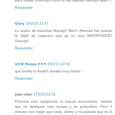
para tod@s vosotr@s como tú has querido siempre bella !!!
Responder
Glory
25/2/10 22:47
Lo acabo de escuchar Mariajo!! Bien!! Además han puesto
la SQM de cabecera que ya es muy IMPORTANTE!!
Gracias!
Responder
♣☆★ Hotaru ♥ ♥ ♥
25/2/10 22:50
que bonita tu lluvia!!! sonaba muy bonito
Responder
juan vilas
27/2/10 11:51
Princesa eres estupenda, lo estuve escuchando. lastima
que no dediquen más tiempo y se profundice. Pero 5
minutos son mejor que nada, animo y recuperate que es lo