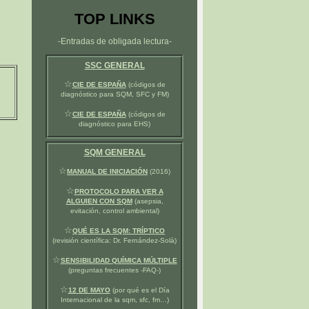
TOP LINKS
-Entradas de obligada lectura-
SSC GENERAL
☆
CIE DE ESPAÑA
(códigos de
diagnóstico para SQM, SFC y FM)
☆
CIE DE ESPAÑA
(códigos de
diagnóstico para EHS)
SQM GENERAL
☆
MANUAL DE INICIACIÓN
(2016)
☆
PROTOCOLO PARA VER A
ALGUIEN CON SQM
(asepsia,
evitación, control ambiental)
☆
QUÉ ES LA SQM: TRÍPTICO
(revisión científica: Dr. Fernández-Solà)
☆
SENSIBILIDAD QUÍMICA MÚLTIPLE
(preguntas frecuentes -FAQ-)
☆
12 DE MAYO
(por qué es el Día
Internacional de la sqm, sfc, fm…)