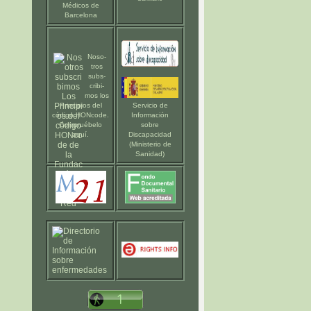
Médicos de
Barcelona
Noso-
tros
subs-
cribi-
mos los
Principios del
Servicio de
código HONcode
.
Información
Compruébelo
sobre
aquí
.
Discapacidad
(Ministerio de
Sanidad)