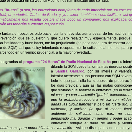
gue el
podcast
en su web, tal y como nos han indicado que se hará.
os "brutos" (o sea, las entrevistas completas de cada interviniente
-en este cas
Solà, el periodista Carlos de Prada, y yo misma- también se nos facilitará, así q
rmáticamente nos resulta posible (hace poco un compañero nos explicaba c
ién los tendréis a vuestra disposición
.
e tardara un poco, os pido paciencia: la entrevista, aún a pesar de los muchos m
revención que se pusieron y que quiero resaltar muy especialmente, porque
on facilidades y buen hacer, me ha perjudicado (no pasa nada: era de esperar da
o de SQM), así que estoy intentando recuperarme -lo suficiente al menos-, para 
aros todo en un tiempo prudencial, a la mayor brevedad...
las
gracias
al
programa "24 Horas" de Radio Nacional de España
por su inter
difundir la SQM desde la forma más rigurosa posibl
a
Sandra Gallardo
, por su interés y valentí
intentar acercarse a una persona con SQM severo
todo lo que para ella ha supuesto de preparaci
los días previos, y aún así las malas condicion
que tuvimos que realizar la entrevista (
en la terra
mi casa; yo con mascarilla "gorda"; intentando 
que la grabadora recogiera mi voz con nitide
dadas las circunstancias; y bajo un fuerte frio, v
racheado, y llovizna (lo que al menos limpi
ambiente lo suficiente como para no sent
demasiado mal durante un tiempo y poder acab
entrevista; aunque el ruido de lluvia y vien
entró como para poder hilar la conversación
... Así que disculpad si no se me oy