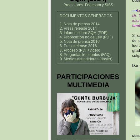
cuel
Promotores: Fodesam y SISS
-->
L
Dr. 
DOCUMENTOS GENERADOS:
info
1. Nota de prensa 2014
tamb
2. Press release 2014
3. Informe sobre SQM (PDF)
Si s
4. Proposición no de Ley (PDF)
de p
5. Nota de prensa 2016
fuer
6. Press release 2016
7. Proceso (PDF+video)
grad
8. Preguntas frecuentes (FAQ)
colg
9. Medios difundidores (dosier)
Dar 
PARTICIPACIONES
MULTIMEDIA
desc