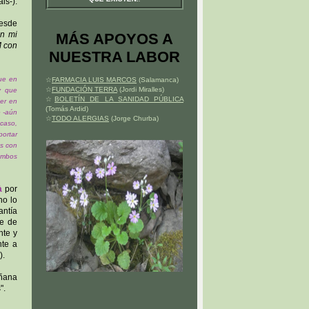
is-).
esde
on mi
MÁS APOYOS A
M con
NUESTRA LABOR
que en
☆
FARMACIA LUIS MARCOS
(Salamanca)
☆
FUNDACIÓN TERRA
(Jordi Miralles)
y que
☆
BOLETÍN DE LA SANIDAD PÚBLICA
ner en
(Tomás Ardid)
e -aún
☆
TODO ALERGIAS
(Jorge Churba)
 caso,
ortar
os con
 ambos
à
por
no lo
antía
le de
nte y
nte a
).
añana
".