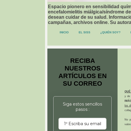
Espacio pionero en sensibilidad quími
encefalomielitis miálgica/síndrome de
desean cuidar de su salud. Informació
campañas, archivos online. Su autor
INICIO
EL SISS
¿QUIÉN SOY?
RECIBA
NUESTROS
ARTÍCULOS EN
SU CORREO
QUÉ
y de 
IMÁ
Siga estos sencillos
los 
pasos :
colla
No p
valor