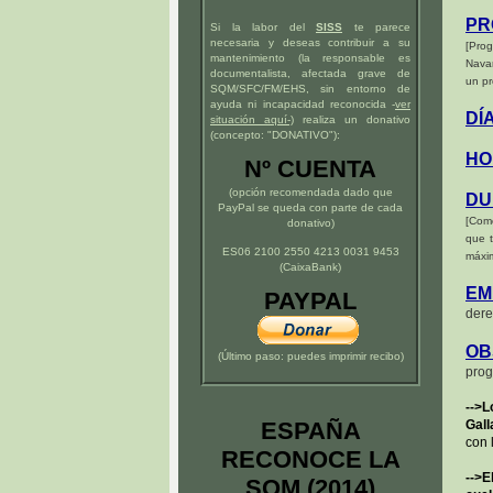
PR
Si la labor del
SISS
te parece
necesaria y deseas contribuir a su
[Pro
mantenimiento (la responsable es
Navar
documentalista, afectada grave de
un pr
SQM/SFC/FM/EHS, sin entorno de
ayuda ni incapacidad reconocida -
ver
DÍ
situación
aquí
-)
realiza un donativo
(concepto: "DONATIVO"):
HO
Nº CUENTA
(opción recomendada dado que
DU
PayPal se queda con parte de cada
[Come
donativo)
que t
ES06 2100 2550 4213 0031 9453
máxim
(CaixaBank)
EM
PAYPAL
der
OB
(Último paso: puedes imprimir recibo)
prog
-->L
ESPAÑA
Gall
con 
RECONOCE LA
-->
SQM (2014)