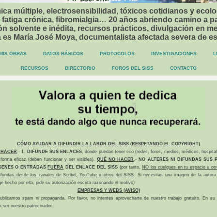
ca múltiple, electrosensibilidad, tóxicos cotidianos y ecolo
 fatiga crónica, fibromialgia… 20 años abriendo camino a p
n solvente e inédita, recursos prácticos, divulgación en me
a es María José Moya, documentalista afectada severa de e
MIS OBRAS
DATOS BÁSICOS
PROTOCOLOS
INVESTIGACIONES
L
RECURSOS
DIRECTORIO
FOROS DEL SISS
CONTACTO
CÓMO AYUDAR A DIFUNDIR LA LABOR DEL SISS (RESPETANDO EL COPYRIGHT)
 HACER
.- 1.
DIFUNDE SUS ENLACES
, donde puedan tener eco (redes, foros, medios, médicos, hospital
forma eficaz (deben funcionar y ser visibles).
QUÉ NO HACER
.-
NO ALTERES NI DIFUNDAS SUS P
GENES O ENTRADAS
FUERA
DEL ENLACE DEL SISS
(por tanto,
NO los cuelgues en tu espacio u otr
difundas desde los canales de Scribd, YouTube u otros del SISS
. Si necesitas una imagen de la autora
ge hecho por ella, pide su autorización escrita razonando el motivo)
EMPRESAS Y WEBS (AVISO)
ublicamos spam ni propaganda. Por favor, no intentes aprovecharte de nuestro trabajo gratuito. En su l
a ser nuestro patrocinador.