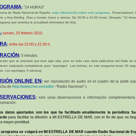
OGRAMA
:
"24 HORAS"
grama de Radio Nacional de España -
más información sobre este programa
-. Presentadores: 
ro y Ana Sterling. Días y horario: lunes a viernes. De 20:00 a 01:00 horas. Sinopsis: "24 Hora
ograma que sintetiza la actualidad informativa del día].
A
:
jueves, 25 febrero 2010.
RA
:
entre las 22:00 y 22:30 h.
RACIÓN
:
5 minutos.
ntan que se intentará que dure algo más, pero en todo caso sería saliéndose del límite de 
ienen estipulado normalmente para "reportajes".
Las noticias, en este programa duran 50 seg
o. Los reportajes, 5 minutos].
ISIÓN ONLINE EN
:
ver reproductor de audio en el cuadro de la parte sup
echa de
http://www.rtve.es/radio/
-"Radio Nacional"-).
SERVACIONES
:
sólo unas observaciones e información complementaria
ramación:
os datos aportados son los que ha facilitado amablemente la periodista S
ardo
para facilitar la difusión a MI ESTRELLA DE MAR, con el fin de que os lle
la mayor prontitud.
El programa se colgará en MI ESTRELLA DE MAR cuando Radio Nacional de Es