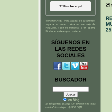
25 
2º Pinche aquí
RE
IMPORTANTE.- Para acabar de suscribirse,
MÚ
vaya a su correo. Verá un mensaje de
FOLLOW.IT (en su bandeja, o en spam).
25
Pinche el enlace que contiene.
SÍGUENOS EN
LAS REDES
SOCIALES
BUSCADOR
en Blog
Ej. búsquedas: 1) fatiga ; 2) “síndrome de fatiga
crónica” fibromialgia ; 3) SFC SQM