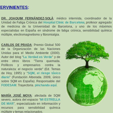
TERVINIENTES
:
DR. JOAQUIM FERNÁNDEZ-SOLÀ
: médico internista, coordinador de la
Unidad de Fatiga Crónica del
Hospital Clinic de Barcelona
, profesor agregado
de medicina de la Universidad de Barcelona, y uno de los máximos
especialistas en España en síndrome de fatiga crónica, sensibilidad química
múltiple, electromagnetismo y fibromialgia.
CARLOS DE PRADA
: Premio Global 500
de la Organización de las Naciones
Unidas para el Medio Ambiente (2000).
Autor del blog “
La Verdad es Verde
” y de
entre otros libros "Tierra quemada.
Políticos y empresarios contra la
naturaleza: el negocio verde" (Ed. Temas
de Hoy, 1995) y “
SQM, el riesgo tóxico
diario
” (Fundación Alborada. 2009, único
sobre SQM en España). Responsable del
FODESAM
. Trayectoria.
pinchando aquí
.
MARÍA JOSÉ MOYA
: afectada de SQM
severo, autora del espacio “
MI ESTRELLA
DE MAR
”, especializado en información y
recursos para sensibilidad química
múltiple y temas relacionados.