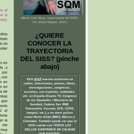
o, el
ue si
(María José Moya, responsable del
SISS
.
ómo),
Fot. Elvira Megias. 2010)
¿QUIERE
edios
 todo
CONOCER LA
do mi
poder
TRAYECTORIA
DEL SISS? (pinche
és en
abajo)
e ; y
a por
, con
VEA
AQUÍ
nuestro activismo en
ón en
radios, televisiones, prensa, libros,
es en
investigaciones, congresos,
za de
acciones, con expertos, entidades,
ambas
etc. en España (Cuatro TV, Congreso
de los Diputados / Ministerio de
z aún
Sanidad, Cadena Ser, RNE,
iento
Telemadrid, Vocento, EFE, COPE,
ó el
Integral, etc.), y en otros países
irme
como Reino Unido (BBC), México y
ar la
Colombia. También puede ver que el
to me
SISS cuenta con TODOS LOS
e muy
SELLOS SANITARIOS DE CALIDAD
QUE EXISTEN.
.