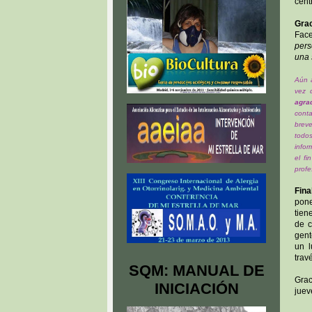
cent
Gra
Fac
pers
una 
Aún a
vez 
agra
conta
breve
todo
infor
el fi
profe
Fina
pone
tien
de c
gent
un l
trav
SQM: MANUAL DE
Grac
INICIACIÓN
juev