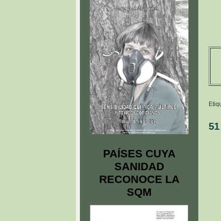
Etiq
51
PAÍSES CUYA
SANIDAD
RECONOCE LA
SQM