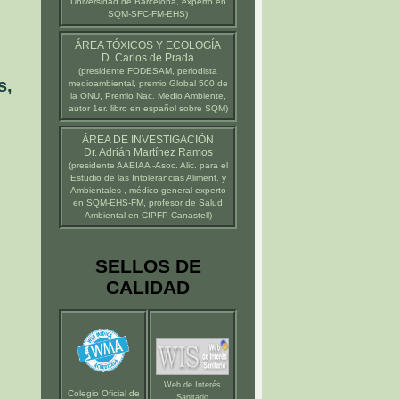
Universidad de Barcelona
, experto en
SQM-SFC-FM-EHS)
ÁREA TÓXICOS Y ECOLOGÍA
D. Carlos de Prada
(presidente
FODESAM
, periodista
s,
medioambiental, premio Global 500 de
la ONU, Premio Nac. Medio Ambiente,
autor 1er. libro en español sobre SQM)
ÁREA DE INVESTIGACIÓN
Dr. Adrián Martínez Ramos
(presidente
AAEIAA
-Asoc. Alic. para el
Estudio de las Intolerancias Aliment. y
Ambientales-, médico general experto
en SQM-EHS-FM, profesor de Salud
Ambiental en
CIPFP Canastell
)
SELLOS DE
CALIDAD
Web de Interés
Colegio Oficial de
Sanitario