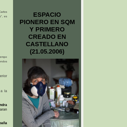
Carlos
ESPACIO
s", es
PIONERO EN SQM
Y PRIMERO
CREADO EN
CASTELLANO
(21.05.2006)
tiempo
undos
erior
 a la
andra
garan
paña