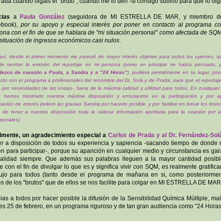
rada cuando oigáis el "bruto", cuando me lo den -si consigo subirlo para que lo oigá
cias
a
Paula González
(seguidora de MI ESTRELLA DE MAR, y miembro d
ebook),
por su apoyo y especial interés por poner en contacto al programa c
ona con el fin de que se hablara de "mi situación personal" como afectada de SQ
situación de ingresos económicos casi nulos
.
sí, desde el primer momento me pareció de mayor interés objetivo para todos los oyentes, 
de centrar la emisión del reportaje en mi persona (como en principio se había pensado, 
dezco de corazón a Paula, a Sandra y a "24 Horas"
), pudiera permitírseme en su lugar, po
cto con el programa a profesionales del renombre del Dr. Solà y de Prada, para que el reportaj
 por necesidades de las ondas-, fuera de la máxima calidad y utilidad para todos. En cualquier
s hemos mostrado nuestra máxima disposición y entusiasmo en la participación y por ap
mación de interés (reitero las gracias Sandra por hacerlo posible, y por facilitar en breve los brut
n de tener a nuestra disposición toda la valiosa información aportada para la ocasión por
sionales).
lmente, un agradecimiento especial a
Carlos de Prada y al Dr. Fernández-Sol
r a disposición de todos su experiencia y sapiencia -sacando tiempo de donde 
en para participar-, porque su aparición en cualquier medio y circunstancia es gar
alidad siempre. Que además sus palabras lleguen a la mayor cantidad posib
e con el fin de divulgar lo que es y significa vivir con SQM, es realmente gratifica
ujo para todos (tanto desde el programa de mañana en si, como posteriorme
és de los "brutos" que de ellos se nos facilite para colgar en MI ESTRELLA DE MAR
ias a todos por hacer posible la difusión de la Sensibilidad Química Múltiple, m
es 25 de febrero, en un programa riguroso y de tan gran audiencia como "24 Horas