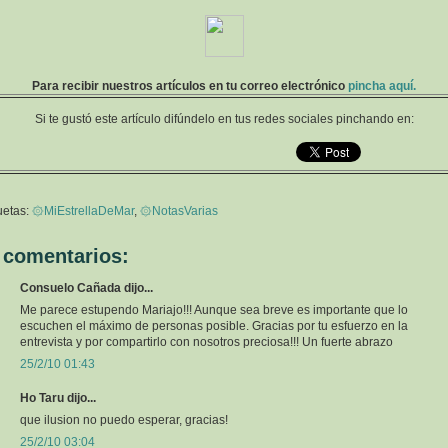
Para recibir nuestros artículos en tu correo electrónico
pincha aquí.
Si te gustó este artículo difúndelo en tus redes sociales pinchando en:
uetas:
۞MiEstrellaDeMar
,
۞NotasVarias
 comentarios:
Consuelo Cañada dijo...
Me parece estupendo Mariajo!!! Aunque sea breve es importante que lo
escuchen el máximo de personas posible. Gracias por tu esfuerzo en la
entrevista y por compartirlo con nosotros preciosa!!! Un fuerte abrazo
25/2/10 01:43
Ho Taru dijo...
que ilusion no puedo esperar, gracias!
25/2/10 03:04