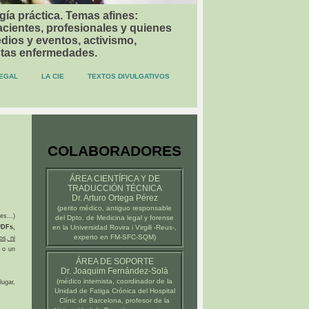
gía práctica. Temas afines:
acientes, profesionales y quienes
dios y eventos, activismo,
stas enfermedades.
EGAL
LA CIE
TEXTOS DIVULGATIVOS
COLABORADORES
ÁREA CIENTÍFICA Y DE
TRADUCCIÓN TÉCNICA
Dr. Arturo Ortega Pérez
(
perito médico
, antiguo responsable
es...)
del Dpto. de Medicina legal y forense
DFs,
en la
Universidad Rovira i Virgili -Reus-
,
experto en FM-SFC-SQM)
os, ni
 o un
ÁREA DE SOPORTE
Dr. Joaquim Fernández-Solà
(médico internista, coordinador de la
ugar,
Unidad de Fatiga Crónica del
Hospital
Clínic de Barcelona
, profesor de la