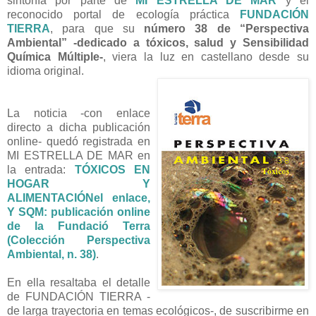
sintonía por parte de
MI ESTRELLA DE MAR
y el
reconocido portal de ecología práctica
FUNDACIÓN
TIERRA
, para que su
número 38 de “Perspectiva
Ambiental” -dedicado a tóxicos, salud y Sensibilidad
Química Múltiple-
, viera la luz en castellano desde su
idioma original.
La noticia -con enlace
directo a dicha publicación
online- quedó registrada en
MI ESTRELLA DE MAR en
la entrada:
TÓXICOS EN
HOGAR Y
ALIMENTACIÓNel enlace,
Y SQM: publicación online
de la Fundació Terra
(Colección Perspectiva
Ambiental, n. 38)
.
En ella resaltaba el detalle
de FUNDACIÓN TIERRA -
de larga trayectoria en temas ecológicos-, de suscribirme en