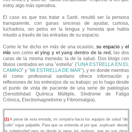
estoy algo más operativa.
El caso es que tras tratar a Santi, resultó ser la persona
transparente, con ganas sinceras de ayudar, curiosa,
luchadora, sin pelos en la lengua y honesta que había
intuido a través de las entradas de su espacio.
Como le he dicho en más de una ocasión,
su espacio
y
el
mío
son como
el ying y el yang dentro de la red
, las dos
caras de la misma moneda: la de la salud. Dos blogs con
títulos centrados en una "estrella" ("
UNA ESTRELLA EN EL
CAMINO
" y "
MI ESTRELLA DE MAR
"), y en donde mientras
él como profesional sanitario ofrece información y
reflexiones de los entresijos de su trabajo; yo lo hago desde
el punto de vista de paciente de una serie de patologías
(Sensibilidad Química Múltiple, Síndrome de Fatiga
Crónica, Electromagnetismo y Fibromialgia).
(1)
A pesar de esta entrada, mi simpatía hacia los equipos de salud "de
calle" sigue palpable. Para que se entienda el por qué, explicaré -desde
la subjetividad pero no desde la pena- los motivos, que no son otros