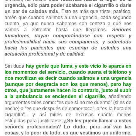
urgencia, sólo para poder acabarse el cigarrillo o darle
un par de caladas más
. Esto es más que triste, patético,
amén que cuando salimos a una urgencia, cada segundo
cuenta, ya que nunca sabemos con certeza a qué nos
vamos a enfrentar hasta que llegamos.
Señores
fumadores, vayan comportándose con respeto y
profesionalidad hacia sus compañeros, y sobretodo
hacia los pacientes que esperan de ustedes una
actuación profesional y de calidad.
Sin duda
hay gente que fuma, y este vicio lo aparca en
los momentos del servicio, cuando suena el teléfono y
nos movilizan es decir cuando salimos a una urgencia
(aunque por desgracia son los que menos), pero hay
otros, que justamente hacen lo contrario, justo al subir
a la ambulancia se encienden el cigarrillo,
añadiendo
argumentos tales como: “es que si no me duermo” (si es de
noche) o “es que después de comer toca”, o “es la hora del
cigarrillo”... y así miles de excusas cuanto menos
estúpidas para justificarse.
¿Se les puede llamar a estos
señores profesionales? Lo dudo, pero así van las
cosas, y lo peor de todo, es que vestimos un uniforme,