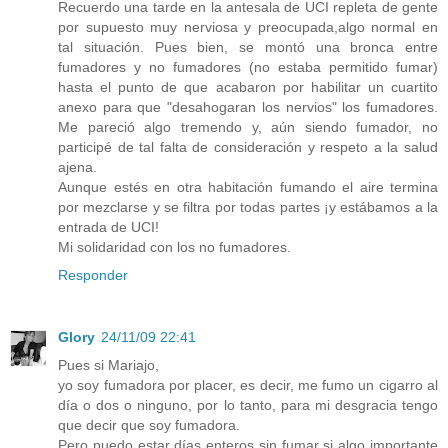
Recuerdo una tarde en la antesala de UCI repleta de gente
por supuesto muy nerviosa y preocupada,algo normal en
tal situación. Pues bien, se montó una bronca entre
fumadores y no fumadores (no estaba permitido fumar)
hasta el punto de que acabaron por habilitar un cuartito
anexo para que "desahogaran los nervios" los fumadores.
Me pareció algo tremendo y, aún siendo fumador, no
participé de tal falta de consideración y respeto a la salud
ajena.
Aunque estés en otra habitación fumando el aire termina
por mezclarse y se filtra por todas partes ¡y estábamos a la
entrada de UCI!
Mi solidaridad con los no fumadores.
Responder
Glory
24/11/09 22:41
Pues si Mariajo,
yo soy fumadora por placer, es decir, me fumo un cigarro al
día o dos o ninguno, por lo tanto, para mi desgracia tengo
que decir que soy fumadora.
Pero puedo estar días enteros sin fumar si algo importante