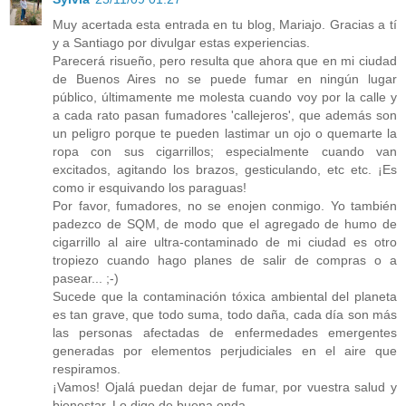
Muy acertada esta entrada en tu blog, Mariajo. Gracias a tí
y a Santiago por divulgar estas experiencias.
Parecerá risueño, pero resulta que ahora que en mi ciudad
de Buenos Aires no se puede fumar en ningún lugar
público, últimamente me molesta cuando voy por la calle y
a cada rato pasan fumadores 'callejeros', que además son
un peligro porque te pueden lastimar un ojo o quemarte la
ropa con sus cigarrillos; especialmente cuando van
excitados, agitando los brazos, gesticulando, etc etc. ¡Es
como ir esquivando los paraguas!
Por favor, fumadores, no se enojen conmigo. Yo también
padezco de SQM, de modo que el agregado de humo de
cigarrillo al aire ultra-contaminado de mi ciudad es otro
tropiezo cuando hago planes de salir de compras o a
pasear... ;-)
Sucede que la contaminación tóxica ambiental del planeta
es tan grave, que todo suma, todo daña, cada día son más
las personas afectadas de enfermedades emergentes
generadas por elementos perjudiciales en el aire que
respiramos.
¡Vamos! Ojalá puedan dejar de fumar, por vuestra salud y
bienestar. Lo digo de buena onda.