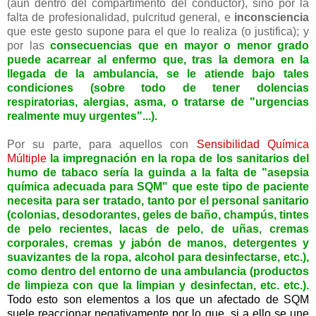
(aún dentro del compartimento del conductor), sino por la
falta de profesionalidad, pulcritud general, e
inconsciencia
que este gesto supone para el que lo realiza (o justifica); y
por las
consecuencias que en mayor o menor grado
puede acarrear al enfermo que, tras la demora en la
llegada de la ambulancia, se le atiende bajo tales
condiciones (sobre todo de tener dolencias
respiratorias, alergias, asma, o tratarse de "urgencias
realmente muy urgentes"...).
Por su parte, para aquellos con
Sensibilidad Química
Múltiple
la impregnación en la ropa de los sanitarios del
humo de tabaco sería la guinda a la falta de "asepsia
química adecuada para SQM" que este tipo de paciente
necesita para ser tratado, tanto por el personal sanitario
(colonias, desodorantes, geles de baño, champús, tintes
de pelo recientes, lacas de pelo, de uñas, cremas
corporales, cremas y jabón de manos, detergentes y
suavizantes de la ropa, alcohol para desinfectarse, etc.),
como dentro del entorno de una ambulancia (productos
de limpieza con que la limpian y desinfectan, etc. etc.).
Todo esto son elementos a los que un afectado de SQM
suele reaccionar negativamente por lo que, si a ello se une