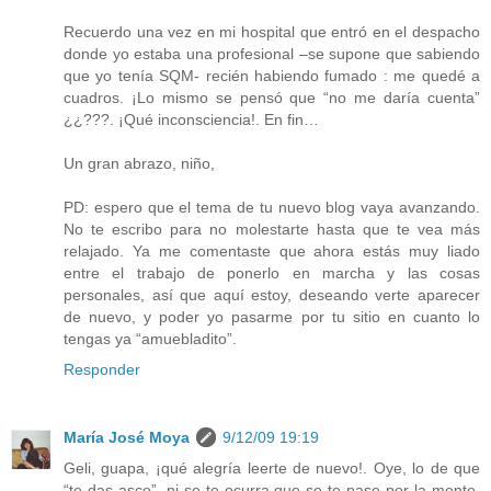
Recuerdo una vez en mi hospital que entró en el despacho
donde yo estaba una profesional –se supone que sabiendo
que yo tenía SQM- recién habiendo fumado : me quedé a
cuadros. ¡Lo mismo se pensó que “no me daría cuenta”
¿¿???. ¡Qué inconsciencia!. En fin…
Un gran abrazo, niño,
PD: espero que el tema de tu nuevo blog vaya avanzando.
No te escribo para no molestarte hasta que te vea más
relajado. Ya me comentaste que ahora estás muy liado
entre el trabajo de ponerlo en marcha y las cosas
personales, así que aquí estoy, deseando verte aparecer
de nuevo, y poder yo pasarme por tu sitio en cuanto lo
tengas ya “amuebladito”.
Responder
María José Moya
9/12/09 19:19
Geli, guapa, ¡qué alegría leerte de nuevo!. Oye, lo de que
“te das asco”, ni se te ocurra que se te pase por la mente,