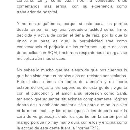
contrario, tal y como Juan nos ha confesado unos
comentarios más arriba, con su experiencia como
trabajador de hospital.
Y no nos engañemos, porque si esto pasa, es porque
desde arriba no hay una verdadera actitud seria, firme,
decidida y activa de cortar el tema de raíz, por lo que lo
único que pasa es que, la permisividad trae como
consecuencia el perjuicio de los enfermos… que en caso
de aquellos con SQM, trastornos respiratorios o alergias se
multiplica aún más si cabe.
No sabes lo mucho que me alegro de que nos cuentes lo
que has visto con tus propios ojos en recintos hospitalarios.
Entre todos, damos un toque de atención y un fuerte
estirón de orejas a los superiores de esta gente : ¿gente
con el pundonor y el amor a su profesión como Santi,
teniendo que aguantar situaciones completamente ilógicas
dentro de un ambiente sanitario sólo para que no lo aislen
ni lo miren mal… y los otros (que se les debería caer la
cara de vergüenza) siendo los que tienen la sartén por el
mango porque no hay mano dura con ellos y encima como
la actitud de esta gente fuera la “normal”???.