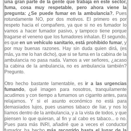
una gran parte de la gente que trabaja en este sector,
fuma, cosa muy respetable, pero ahora viene la
pregunta: ¿Se puede fumar en la ambulancia?.
Pues
rotundamente NO, por dos motivos. El primero es por
respeto hacia el compañero, ya que si no es fumador lo
vamos a hacer fumador pasivo, y tampoco tiene porque
tragarse el veneno que los fumadores inhalan. El segundo,
es que
en un vehículo sanitario, está prohibido fumar
, y
por muy buenas razones. Hay sin duda quien dirá, (es
más, ya me lo han dicho), que si se fuma en la cabina de la
ambulancia no pasa nada. Vamos a ver señores, ¿acaso
la cabina de la ambulancia, no es ambulancia también?
Pregunto.
Otro hecho bastante lamentable, es
ir a las urgencias
fumando
, qué imagen para nosotros, tranquilamente
acudimos y con tiempo a fumarnos un cigarrito antes, para
relajarnos. Y si el asunto económico no está para
demasiados lujos, pues usamos tabaco de liar, y nos lo
liamos dentro de la ambulancia, y a la vista de todos, y que
piensen lo que quieran, al fin y al cabo es tabaco... o no.
Pues para más INRI, añadiré que a veces el conductor
fumador, ha hecho
más recorrido hasta el lugar de la