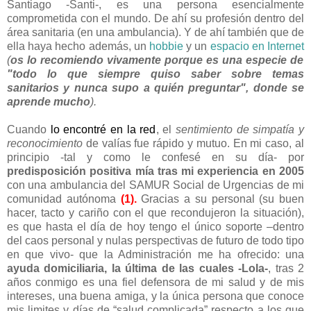
Santiago -Santi-, es una persona esencialmente
comprometida con el mundo. De ahí su profesión dentro del
área sanitaria (en una ambulancia). Y de ahí también que de
ella haya hecho además, un
hobbie
y un
espacio en Internet
(
os lo recomiendo vivamente porque es una especie de
"todo lo que siempre quiso saber sobre temas
sanitarios y nunca supo a quién preguntar", donde se
aprende mucho
).
Cuando
lo encontré en la red
, el
sentimiento de simpatía y
reconocimiento
de valías fue rápido y mutuo. En mi caso, al
principio -tal y como le confesé en su día- por
predisposición positiva mía tras mi experiencia en 2005
con una ambulancia del SAMUR Social de Urgencias de mi
comunidad autónoma
(1).
Gracias a su personal (su buen
hacer, tacto y cariño con el que recondujeron la situación),
es que hasta el día de hoy tengo el único soporte –dentro
del caos personal y nulas perspectivas de futuro de todo tipo
en que vivo- que la Administración me ha ofrecido: una
ayuda domiciliaria, la última de las cuales -Lola-
, tras 2
años conmigo es una fiel defensora de mi salud y de mis
intereses, una buena amiga, y la única persona que conoce
mis limites y días de “salud complicada” respecto a los que