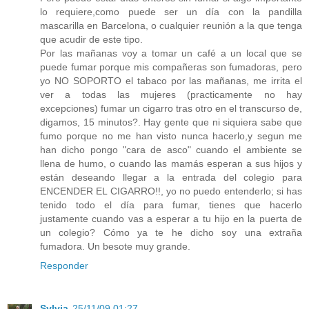
lo requiere,como puede ser un día con la pandilla
mascarilla en Barcelona, o cualquier reunión a la que tenga
que acudir de este tipo.
Por las mañanas voy a tomar un café a un local que se
puede fumar porque mis compañeras son fumadoras, pero
yo NO SOPORTO el tabaco por las mañanas, me irrita el
ver a todas las mujeres (practicamente no hay
excepciones) fumar un cigarro tras otro en el transcurso de,
digamos, 15 minutos?. Hay gente que ni siquiera sabe que
fumo porque no me han visto nunca hacerlo,y segun me
han dicho pongo "cara de asco" cuando el ambiente se
llena de humo, o cuando las mamás esperan a sus hijos y
están deseando llegar a la entrada del colegio para
ENCENDER EL CIGARRO!!, yo no puedo entenderlo; si has
tenido todo el día para fumar, tienes que hacerlo
justamente cuando vas a esperar a tu hijo en la puerta de
un colegio? Cómo ya te he dicho soy una extraña
fumadora. Un besote muy grande.
Responder
Sylvia
25/11/09 01:27