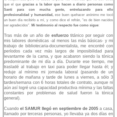
que el que
gracias a la labor que hacen a diario personas como
Santi para con mucha gente, entrelazando para ello
profesionalidad y humanidad,
ese buen quehacer anónimo me tocó
un buen día recibirlo a mí, y como dice el refrán, "es de bien nacidos
ser agradecidos".
Mi testimonio al respecto fue como sigue
:
Tras más de un año de
esfuerzo
titánico por seguir con
mis labores domésticas -al menos las más básicas- y mi
trabajo de bibliotecaria-documentalista, me encontré con
períodos cada vez más largos de imposibilidad para
levantarme de la cama, y que acabaron siendo la tónica
predominante de mi día a día. Durante ese tiempo, me
trasladé al trabajo en taxi para poder llegar hasta él; y
reduje al mínimo mi jornada laboral (pasando de un
horario de mañana y tarde de lunes a viernes, a sólo 3
tardes/semana con 6 horas totales de contrato, aunque ni
aún así logré una capacidad productiva mínima y las faltas
constantes por problemas de salud fueron la tónica
general).
Cuando
el SAMUR llegó en septiembre de 2005
a casa,
llamado por terceras personas, yo llevaba ya dos días en