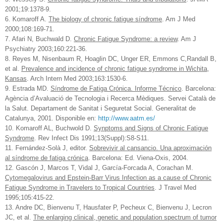
2001;19:1378-9.
6. Komaroff A.
The biology of chronic fatigue síndrome
. Am J Med
2000;108:169-71.
7. Afari N, Buchwald D.
Chronic Fatigue Syndrome: a review
. Am J
Psychiatry 2003;160:221-36.
8. Reyes M, Nisenbaum R, Hoaglin DC, Unger ER, Emmons C,Randall B,
et al.
Prevalence and incidence of chronic fatigue syndrome in Wichita,
Kansas
. Arch Intern Med 2003;163:1530-6.
9. Estrada MD.
Síndrome de Fatiga Crónica. Informe Técnico
. Barcelona:
Agència d’Avaluació de Tecnologia i Recerca Mèdiques. Servei Català de
la Salut. Departament de Sanitat i Seguretat Social. Generalitat de
Catalunya, 2001. Disponible en:
http://www.aatm.es/
10. Komaroff AL, Buchwold D.
Synptoms and Signs of Chronic Fatigue
Syndrome
. Rev Infect Dis 1991;13(Suppl):S8-S11.
11. Fernández-Solà J, editor.
Sobrevivir al cansancio. Una aproximación
al síndrome de fatiga crónica
. Barcelona: Ed. Viena-Oxis, 2004.
12. Gascón J, Marcos T, Vidal J, García-Forcada A, Corachan M.
Cytomegalovirus and Epstein-Barr Virus Infection as a cause of Chronic
Fatigue Syndrome in Travelers to Tropical Countries
. J Travel Med
1995;105:415-22.
13. Andre DC, Bienvenu T, Hausfater P, Pecheux C, Bienvenu J, Lecron
JC, et al.
The enlarging clinical, genetic and population spectrum of tumor