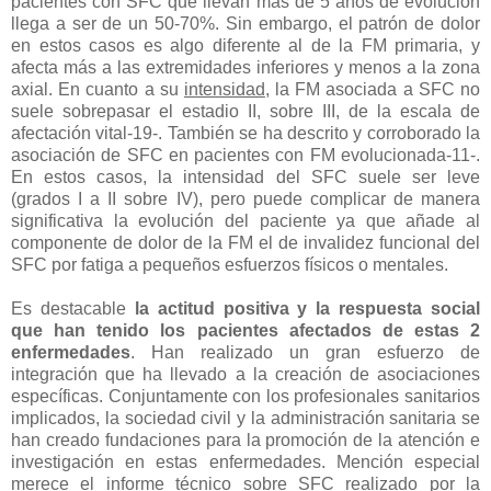
pacientes con SFC que llevan más de 5 años de evolución
llega a ser de un 50-70%. Sin embargo, el patrón de dolor
en estos casos es algo diferente al de la FM primaria, y
afecta más a las extremidades inferiores y menos a la zona
axial. En cuanto a su
intensidad
, la FM asociada a SFC no
suele sobrepasar el estadio II, sobre III, de la escala de
afectación vital-19-. También se ha descrito y corroborado la
asociación de SFC en pacientes con FM evolucionada-11-.
En estos casos, la intensidad del SFC suele ser leve
(grados I a II sobre IV), pero puede complicar de manera
significativa la evolución del paciente ya que añade al
componente de dolor de la FM el de invalidez funcional del
SFC por fatiga a pequeños esfuerzos físicos o mentales.
Es destacable
la actitud positiva y la respuesta social
que han tenido los pacientes afectados de estas 2
enfermedades
. Han realizado un gran esfuerzo de
integración que ha llevado a la creación de asociaciones
específicas. Conjuntamente con los profesionales sanitarios
implicados, la sociedad civil y la administración sanitaria se
han creado fundaciones para la promoción de la atención e
investigación en estas enfermedades. Mención especial
merece el informe técnico sobre SFC realizado por la