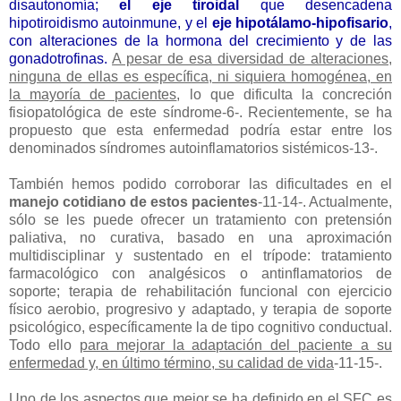
disautonomía;
el eje tiroidal
que desencadena
hipotiroidismo autoinmune, y el
eje hipotálamo-hipofisario
,
con alteraciones de la hormona del crecimiento y de las
gonadotrofinas.
A pesar de esa diversidad de alteraciones,
ninguna de ellas es específica, ni siquiera homogénea, en
la mayoría de pacientes
, lo que dificulta la concreción
fisiopatológica de este síndrome-6-. Recientemente, se ha
propuesto que esta enfermedad podría estar entre los
denominados síndromes autoinflamatorios sistémicos-13-.
También hemos podido corroborar las dificultades en el
manejo cotidiano de estos pacientes
-11-14-. Actualmente,
sólo se les puede ofrecer un tratamiento con pretensión
paliativa, no curativa, basado en una aproximación
multidisciplinar y sustentado en el trípode: tratamiento
farmacológico con analgésicos o antinflamatorios de
soporte; terapia de rehabilitación funcional con ejercicio
físico aerobio, progresivo y adaptado, y terapia de soporte
psicológico, específicamente la de tipo cognitivo conductual.
Todo ello
para mejorar la adaptación del paciente a su
enfermedad y, en último término, su calidad de vida
-11-15-.
Uno de los aspectos que mejor se ha definido en el SFC es