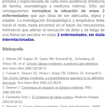
primaria y especializada de cada zona asistencial (medicina
de familia, reumatología y medicina interna). Sólo así
conseguiremos
normalizar la situación de estas 2
enfermedades
que aún dista de ser adecuada, digna y
estable. La investigación fisiopatológica y terapéutica debe
hacer el resto, hasta encontrar en el futuro los mecanismos
intrínsecos que alteran la sensación de dolor y de fatiga de
una forma tan peculiar en estas
2 enfermedades, sin duda
interrelacionadas.
Bibliografía
1. Holmes GP, Kaplan JE, Gantz NM, Komaroff AL, Schonberg LB,
Straus SE, et al.
Chronic fatigue syndrome: a working case definition
.
Ann Intern Med 1988;108:387-9.
2. Fukuda K, Strauss SE, Hickie I, Sharp CM, Dobbins JG, Komaroff A.
The chronic fatigue syndrome: a comprehensive approach to its definition
and study
. Ann Intern Med 1994;121:953-9.
3. Dawson J.
Consensus on research on fatigue syndrome
. BMJ
1990;300:832.
4. Fernández-Solà J.
El síndrome de fatiga crónica
. Medicina Integral
2002;40:56-63.
5. Wessely S.
Chronic fatigue syndrome. Trials and tribulations
. JAMA