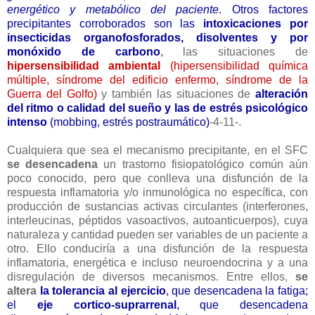
energético y metabólico del paciente
. Otros factores
precipitantes corroborados son las
intoxicaciones por
insecticidas organofosforados, disolventes y por
monóxido de carbono
,
las situaciones de
hipersensibilidad ambiental
(hipersensibilidad química
múltiple, síndrome del edificio enfermo, síndrome de la
Guerra del Golfo)
y también las situaciones de
alteración
del ritmo o calidad del sueño y las de estrés psicológico
intenso
(mobbing, estrés postraumático)
-4-11-.
Cualquiera que sea el mecanismo precipitante, en el SFC
se desencadena
un trastorno fisiopatológico común aún
poco conocido, pero que conlleva una disfunción de la
respuesta inflamatoria y/o inmunológica no específica, con
producción de sustancias activas circulantes (interferones,
interleucinas, péptidos vasoactivos, autoanticuerpos), cuya
naturaleza y cantidad pueden ser variables de un paciente a
otro. Ello conduciría a una disfunción de la respuesta
inflamatoria, energética e incluso neuroendocrina y a una
disregulación de diversos mecanismos. Entre ellos,
se
altera
la tolerancia al ejercicio
, que desencadena la fatiga;
el
eje cortico-suprarrenal
, que desencadena