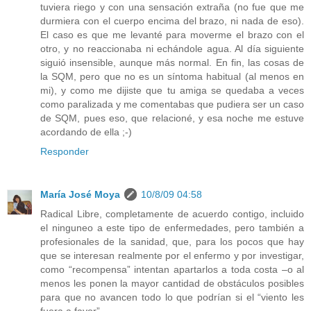
tuviera riego y con una sensación extraña (no fue que me
durmiera con el cuerpo encima del brazo, ni nada de eso).
El caso es que me levanté para moverme el brazo con el
otro, y no reaccionaba ni echándole agua. Al día siguiente
siguió insensible, aunque más normal. En fin, las cosas de
la SQM, pero que no es un síntoma habitual (al menos en
mi), y como me dijiste que tu amiga se quedaba a veces
como paralizada y me comentabas que pudiera ser un caso
de SQM, pues eso, que relacioné, y esa noche me estuve
acordando de ella ;-)
Responder
María José Moya
10/8/09 04:58
Radical Libre, completamente de acuerdo contigo, incluido
el ninguneo a este tipo de enfermedades, pero también a
profesionales de la sanidad, que, para los pocos que hay
que se interesan realmente por el enfermo y por investigar,
como “recompensa” intentan apartarlos a toda costa –o al
menos les ponen la mayor cantidad de obstáculos posibles
para que no avancen todo lo que podrían si el “viento les
fuera a favor”-.