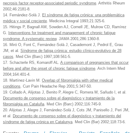
necrosis factor receptor-associated periodic syndrome
. Arthritis Rheum
2002;46:2181-8.
14. Fernández-Solà J.
El síndrome de fatiga crónica: una problemática
médica y social creciente
. Medicina Integral 1993;21:325-6.
15. Hitings P, Bagnall AM, Sowden AJ, Cornell JE, Mulrow CD, Ramírez
G.
Interventions for treatment and management of chronic fatigue
syndrome. A systematic review
. JAMA 2001;286:1360-8.
16. Miró O, Font C, Fernández-Solà J, Casademont J, Pedrol E, Grau
JM, et al.
Síndrome de fatiga crónica: estudio clínico-evolutivo de 28
casos
. Med Clin (Barc) 1997;108:561-5.
17. Schacterle RS, Komaroff AL.
A comparison of pregnancies that occur
before and after the onset of chronic fatigue síndrome
. Arch Intern Med
2004;164:401-4.
18. Martínez-Lavin M.
Overlap of fibromialgia with other medical
conditions
. Curr Pain Headache Rep 2001;5:347-50.
19. Collado A, Alijotas J, Benito P, Alegre C, Romera M, Sañudo I, et al.
Documento de consenso sobre el diagnóstico y tratamiento de la
fibromialgia en Cataluña
. Med Clin (Barc) 2002;116:745-9.
20. Alijotas J, Alegre J, Fernández-Solà J, Cots JM, Panisello J, Peri JM,
et al.
Documento de consenso sobre el diagnóstico y tratamiento del
síndrome de fatiga crónica en Catalunya
. Med Clin (Bar) 2002;118:73-6.