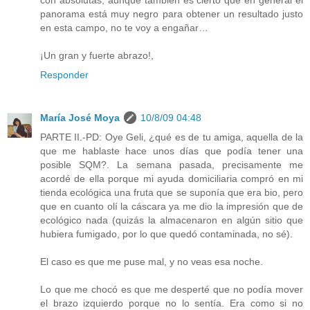
con absolutas, aunque también es cierto que en general el
panorama está muy negro para obtener un resultado justo
en esta campo, no te voy a engañar…
¡Un gran y fuerte abrazo!,
Responder
María José Moya
10/8/09 04:48
PARTE II.-PD: Oye Geli, ¿qué es de tu amiga, aquella de la
que me hablaste hace unos días que podía tener una
posible SQM?. La semana pasada, precisamente me
acordé de ella porque mi ayuda domiciliaria compró en mi
tienda ecológica una fruta que se suponía que era bio, pero
que en cuanto olí la cáscara ya me dio la impresión que de
ecológico nada (quizás la almacenaron en algún sitio que
hubiera fumigado, por lo que quedó contaminada, no sé).
El caso es que me puse mal, y no veas esa noche.
Lo que me chocó es que me desperté que no podía mover
el brazo izquierdo porque no lo sentía. Era como si no