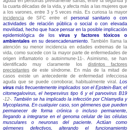
aguda en personas previamente sanas, entre la segunda y
la cuarta décadas de la vida, y afecta más a las mujeres que
a los varones, entre 3 y 5 veces más. Es curiosa la mayor
incidencia
de SFC entre el
personal sanitario o con
actividades de relación pública o social o con elevada
movilidad, hecho que hace pensar en la posible implicación
epidemiológica de los
virus y factores tóxicos o
ambientales
en su desencadenamiento
. También llama la
atención su menor incidencia en edades extremas de la
vida, como sucede con la mayor parte de enfermedades de
origen inflamatorio o autoinmune-11-. Asimismo, se han
identificado muy claramente los
distintos factores
precipitantes
de este síndrome. En más de la mitad de
casos existe un antecedente de enfermedad infecciosa
aguda que se puede corroborar, habitualmente viral.
Los
virus
más frecuentemente implicados son el Epstein-Barr, el
citomegalovirus, el herpesvirus tipo 6 y el parvovirus B19
-12-.
También se ha implicado la infección por Chlamydia y
Mycoplasma. En cualquier caso, son gérmenes que pueden
permanecer de forma crónica o incluso permanente,
llegando a integrarse en el genoma celular de las células
musculares o neuronas del paciente. Actúan como
gérmenes defectivos, alterando el funcionamiento