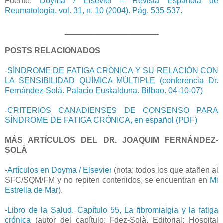
Fuente:
Doyma / Elsevier – Revista Española de
Reumatología, vol. 31, n. 10 (2004). Pág. 535-537.
_____________________
POSTS RELACIONADOS
-
SÍNDROME DE FATIGA CRÓNICA Y SU RELACIÓN CON
LA SENSIBILIDAD QUÍMICA MÚLTIPLE (conferencia Dr.
Fernández-Solà. Palacio Euskalduna. Bilbao. 04-10-07)
-
CRITERIOS CANADIENSES DE CONSENSO PARA
SÍNDROME DE FATIGA CRÓNICA, en español (PDF)
MÁS ARTÍCULOS DEL DR. JOAQUIM FERNÁNDEZ-
SOLÀ
-
Artículos en Doyma / Elsevier
(nota: todos los que atañen al
SFC/SQM/FM y no repiten contenidos, se encuentran en
Mi
Estrella de Mar
).
-
Libro de la Salud. Capítulo 55, La fibromialgia y la fatiga
crónica
(autor del capítulo: Fdez-Solà. Editorial: Hospital