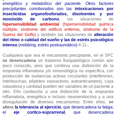
energético y metabólico del paciente
. Otros factores
precipitantes corroborados son las
intoxicaciones por
insecticidas organofosforados, disolventes y por
monóxido de carbono
,
las situaciones de
hipersensibilidad ambiental
(hipersensibilidad química
múltiple, síndrome del edificio enfermo, síndrome de la
Guerra del Golfo)
y también las situaciones de
alteración
del ritmo o calidad del sueño y las de estrés psicológico
intenso
(mobbing, estrés postraumático)
-4-11-.
Cualquiera que sea el mecanismo precipitante, en el SFC
se desencadena
un trastorno fisiopatológico común aún
poco conocido, pero que conlleva una disfunción de la
respuesta inflamatoria y/o inmunológica no específica, con
producción de sustancias activas circulantes (interferones,
interleucinas, péptidos vasoactivos, autoanticuerpos), cuya
naturaleza y cantidad pueden ser variables de un paciente a
otro. Ello conduciría a una disfunción de la respuesta
inflamatoria, energética e incluso neuroendocrina y a una
disregulación de diversos mecanismos. Entre ellos,
se
altera
la tolerancia al ejercicio
, que desencadena la fatiga;
el
eje cortico-suprarrenal
, que desencadena