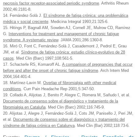
necrosis factor receptor-associated periodic syndrome
. Arthritis Rheum
2002;46:2181-8.
14. Fernández-Solà J.
El síndrome de fatiga crónica: una problemática
médica y social creciente
. Medicina Integral 1993;21:325-6.
15. Hitings P, Bagnall AM, Sowden AJ, Cornell JE, Mulrow CD, Ramírez
G.
Interventions for treatment and management of chronic fatigue
syndrome. A systematic review
. JAMA 2001;286:1360-8.
16. Miró O, Font C, Fernández-Solà J, Casademont J, Pedrol E, Grau
JM, et al.
Síndrome de fatiga crónica: estudio clínico-evolutivo de 28
casos
. Med Clin (Barc) 1997;108:561-5.
17. Schacterle RS, Komaroff AL.
A comparison of pregnancies that occur
before and after the onset of chronic fatigue síndrome
. Arch Intern Med
2004;164:401-4.
18. Martínez-Lavin M.
Overlap of fibromialgia with other medical
conditions
. Curr Pain Headache Rep 2001;5:347-50.
19. Collado A, Alijotas J, Benito P, Alegre C, Romera M, Sañudo I, et al.
Documento de consenso sobre el diagnóstico y tratamiento de la
fibromialgia en Cataluña
. Med Clin (Barc) 2002;116:745-9.
20. Alijotas J, Alegre J, Fernández-Solà J, Cots JM, Panisello J, Peri JM,
et al.
Documento de consenso sobre el diagnóstico y tratamiento del
síndrome de fatiga crónica en Catalunya
. Med Clin (Bar) 2002;118:73-6.