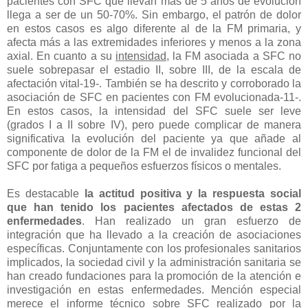
pacientes con SFC que llevan más de 5 años de evolución
llega a ser de un 50-70%. Sin embargo, el patrón de dolor
en estos casos es algo diferente al de la FM primaria, y
afecta más a las extremidades inferiores y menos a la zona
axial. En cuanto a su
intensidad
, la FM asociada a SFC no
suele sobrepasar el estadio II, sobre III, de la escala de
afectación vital-19-. También se ha descrito y corroborado la
asociación de SFC en pacientes con FM evolucionada-11-.
En estos casos, la intensidad del SFC suele ser leve
(grados I a II sobre IV), pero puede complicar de manera
significativa la evolución del paciente ya que añade al
componente de dolor de la FM el de invalidez funcional del
SFC por fatiga a pequeños esfuerzos físicos o mentales.
Es destacable
la actitud positiva y la respuesta social
que han tenido los pacientes afectados de estas 2
enfermedades
. Han realizado un gran esfuerzo de
integración que ha llevado a la creación de asociaciones
específicas. Conjuntamente con los profesionales sanitarios
implicados, la sociedad civil y la administración sanitaria se
han creado fundaciones para la promoción de la atención e
investigación en estas enfermedades. Mención especial
merece el informe técnico sobre SFC realizado por la