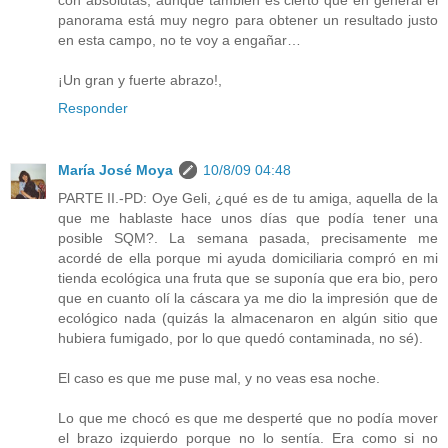
con absolutas, aunque también es cierto que en general el
panorama está muy negro para obtener un resultado justo
en esta campo, no te voy a engañar…
¡Un gran y fuerte abrazo!,
Responder
María José Moya
10/8/09 04:48
PARTE II.-PD: Oye Geli, ¿qué es de tu amiga, aquella de la
que me hablaste hace unos días que podía tener una
posible SQM?. La semana pasada, precisamente me
acordé de ella porque mi ayuda domiciliaria compró en mi
tienda ecológica una fruta que se suponía que era bio, pero
que en cuanto olí la cáscara ya me dio la impresión que de
ecológico nada (quizás la almacenaron en algún sitio que
hubiera fumigado, por lo que quedó contaminada, no sé).
El caso es que me puse mal, y no veas esa noche.
Lo que me chocó es que me desperté que no podía mover
el brazo izquierdo porque no lo sentía. Era como si no