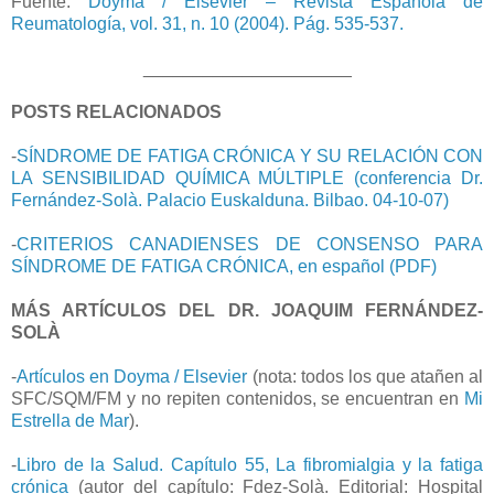
Fuente:
Doyma / Elsevier – Revista Española de
Reumatología, vol. 31, n. 10 (2004). Pág. 535-537.
_____________________
POSTS RELACIONADOS
-
SÍNDROME DE FATIGA CRÓNICA Y SU RELACIÓN CON
LA SENSIBILIDAD QUÍMICA MÚLTIPLE (conferencia Dr.
Fernández-Solà. Palacio Euskalduna. Bilbao. 04-10-07)
-
CRITERIOS CANADIENSES DE CONSENSO PARA
SÍNDROME DE FATIGA CRÓNICA, en español (PDF)
MÁS ARTÍCULOS DEL DR. JOAQUIM FERNÁNDEZ-
SOLÀ
-
Artículos en Doyma / Elsevier
(nota: todos los que atañen al
SFC/SQM/FM y no repiten contenidos, se encuentran en
Mi
Estrella de Mar
).
-
Libro de la Salud. Capítulo 55, La fibromialgia y la fatiga
crónica
(autor del capítulo: Fdez-Solà. Editorial: Hospital