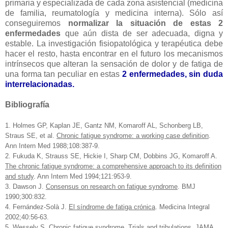
primaria y especializada de cada zona asistencial (medicina
de familia, reumatología y medicina interna). Sólo así
conseguiremos
normalizar la situación de estas 2
enfermedades
que aún dista de ser adecuada, digna y
estable. La investigación fisiopatológica y terapéutica debe
hacer el resto, hasta encontrar en el futuro los mecanismos
intrínsecos que alteran la sensación de dolor y de fatiga de
una forma tan peculiar en estas
2 enfermedades, sin duda
interrelacionadas.
Bibliografía
1. Holmes GP, Kaplan JE, Gantz NM, Komaroff AL, Schonberg LB,
Straus SE, et al.
Chronic fatigue syndrome: a working case definition
.
Ann Intern Med 1988;108:387-9.
2. Fukuda K, Strauss SE, Hickie I, Sharp CM, Dobbins JG, Komaroff A.
The chronic fatigue syndrome: a comprehensive approach to its definition
and study
. Ann Intern Med 1994;121:953-9.
3. Dawson J.
Consensus on research on fatigue syndrome
. BMJ
1990;300:832.
4. Fernández-Solà J.
El síndrome de fatiga crónica
. Medicina Integral
2002;40:56-63.
5. Wessely S.
Chronic fatigue syndrome. Trials and tribulations
. JAMA