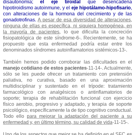
disautonomía;
el eje tiroidal
que desencadena
hipotiroidismo autoinmune, y el
eje hipotálamo-hipofisario
,
con alteraciones de la hormona del crecimiento y de las
gonadotrofinas.
A pesar de esa diversidad de alteraciones,
ninguna de ellas es específica, ni siquiera homogénea, en
la mayoría de pacientes
, lo que dificulta la concreción
fisiopatológica de este síndrome-6-. Recientemente, se ha
propuesto que esta enfermedad podría estar entre los
denominados síndromes autoinflamatorios sistémicos-13-.
También hemos podido corroborar las dificultades en el
manejo cotidiano de estos pacientes
-11-14-. Actualmente,
sólo se les puede ofrecer un tratamiento con pretensión
paliativa, no curativa, basado en una aproximación
multidisciplinar y sustentado en el trípode: tratamiento
farmacológico con analgésicos o antinflamatorios de
soporte; terapia de rehabilitación funcional con ejercicio
físico aerobio, progresivo y adaptado, y terapia de soporte
psicológico, específicamente la de tipo cognitivo conductual.
Todo ello
para mejorar la adaptación del paciente a su
enfermedad y, en último término, su calidad de vida
-11-15-.
Uno de los aspectos que mejor se ha definido en el SFC es