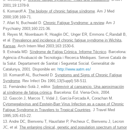
2001;19:1378-9.
6. Komaroff A.
The biology of chronic fatigue síndrome
. Am J Med
2000;108:169-71.
7. Afari N, Buchwald D.
Chronic Fatigue Syndrome: a review
. Am J
Psychiatry 2003;160:221-36.
8. Reyes M, Nisenbaum R, Hoaglin DC, Unger ER, Emmons C,Randall B,
et al.
Prevalence and incidence of chronic fatigue syndrome in Wichita,
Kansas
. Arch Intern Med 2003;163:1530-6.
9. Estrada MD.
Síndrome de Fatiga Crónica. Informe Técnico
. Barcelona:
Agència d’Avaluació de Tecnologia i Recerca Mèdiques. Servei Català de
la Salut. Departament de Sanitat i Seguretat Social. Generalitat de
Catalunya, 2001. Disponible en:
http://www.aatm.es/
10. Komaroff AL, Buchwold D.
Synptoms and Signs of Chronic Fatigue
Syndrome
. Rev Infect Dis 1991;13(Suppl):S8-S11.
11. Fernández-Solà J, editor.
Sobrevivir al cansancio. Una aproximación
al síndrome de fatiga crónica
. Barcelona: Ed. Viena-Oxis, 2004.
12. Gascón J, Marcos T, Vidal J, García-Forcada A, Corachan M.
Cytomegalovirus and Epstein-Barr Virus Infection as a cause of Chronic
Fatigue Syndrome in Travelers to Tropical Countries
. J Travel Med
1995;105:415-22.
13. Andre DC, Bienvenu T, Hausfater P, Pecheux C, Bienvenu J, Lecron
JC, et al.
The enlarging clinical, genetic and population spectrum of tumor