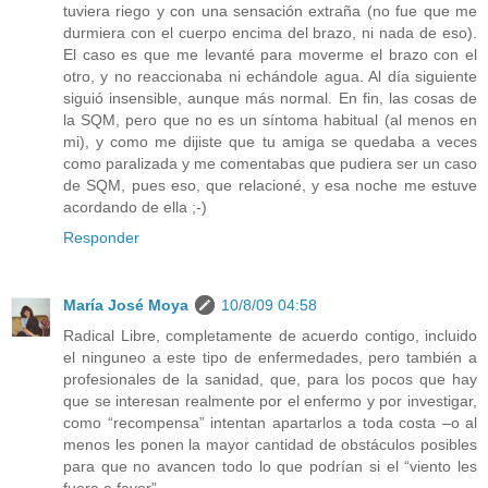
tuviera riego y con una sensación extraña (no fue que me
durmiera con el cuerpo encima del brazo, ni nada de eso).
El caso es que me levanté para moverme el brazo con el
otro, y no reaccionaba ni echándole agua. Al día siguiente
siguió insensible, aunque más normal. En fin, las cosas de
la SQM, pero que no es un síntoma habitual (al menos en
mi), y como me dijiste que tu amiga se quedaba a veces
como paralizada y me comentabas que pudiera ser un caso
de SQM, pues eso, que relacioné, y esa noche me estuve
acordando de ella ;-)
Responder
María José Moya
10/8/09 04:58
Radical Libre, completamente de acuerdo contigo, incluido
el ninguneo a este tipo de enfermedades, pero también a
profesionales de la sanidad, que, para los pocos que hay
que se interesan realmente por el enfermo y por investigar,
como “recompensa” intentan apartarlos a toda costa –o al
menos les ponen la mayor cantidad de obstáculos posibles
para que no avancen todo lo que podrían si el “viento les
fuera a favor”-.